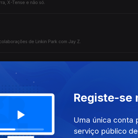
ra, X-Tense e não só.
 colaborações de Linkin Park com Jay Z.
to fazemos uma viagem pelos cartazes do Parque da Cidade.
Registe-se
Uma única conta 
 do novo álbum ID.
serviço público d