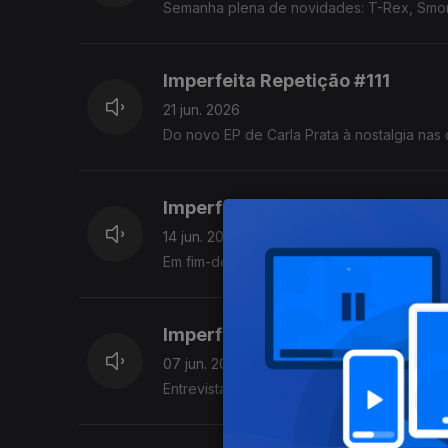
Semanha plena de novidades: T-Rex, Smor
Imperfeita Repetição #111
21 jun. 2026
Do novo EP de Carla Prata à nostalgia nas
Imperfeita Repetição #110
14 jun. 2026
Em fim-de-semana de Primavera Sound Por
Imperfeita Repetição #109
07 jun. 2026
Entrevista e live act de Nenny, a propósito