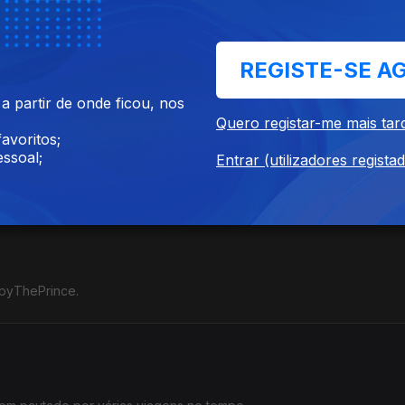
 início dos festivais de verão.
REGISTE-SE A
 partir de onde ficou, nos
Quero registar-me mais tar
avoritos;
ssoal;
Entrar (utilizadores regista
aus.
epyThePrince.