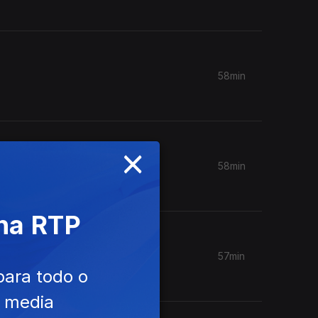
58min
×
58min
 na RTP
57min
para todo o
e media