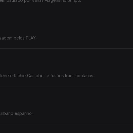
em pautado por várias viagens no tempo.
ssagem pelos PLAY.
lene e Richie Campbell e fusões transmontanas.
 urbano espanhol.