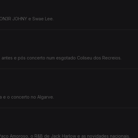
e LON3R JOHNY e Swae Lee.
on antes e pós concerto num esgotado Coliseu dos Recreios.
a e o concerto no Algarve.
 Paco Amoroso, o R&B de Jack Harlow e as novidades nacionais.