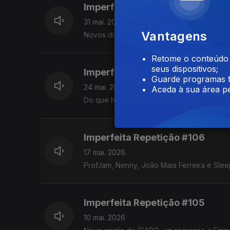
Imperfeita Repetição #108
31 mai. 2026
Vantagens
Novos discos de Richie Campbell, 6LACK e o
Retome o conteúdo a
seus dispositivos;
Imperfeita Repetição #107
Guarde programas f
24 mai. 2026
Aceda à sua área pe
Do que há de novo ao que casa com 30 gr
Imperfeita Repetição #106
17 mai. 2026
ProfJam, Nenny, João Maia Ferreira e Sle
Imperfeita Repetição #105
10 mai. 2026