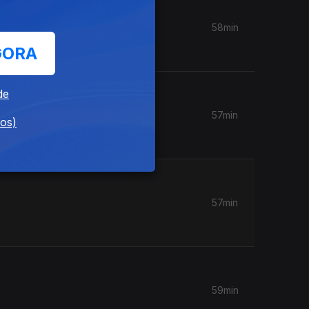
58min
GORA
de
57min
dos)
57min
59min