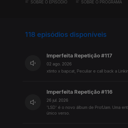
SOBRE O EPISÓDIO
SOBRE O PROGRAMA
118
episódios disponíveis
929365
910385
892635
Imperfeita Repetição #117
02 ago. 2026
xtinto x bapcat, Peculiar e call back a Linki
Imperfeita Repetição #116
26 jul. 2026
'LSD' é o novo álbum de ProfJam. Uma ent
único verso.