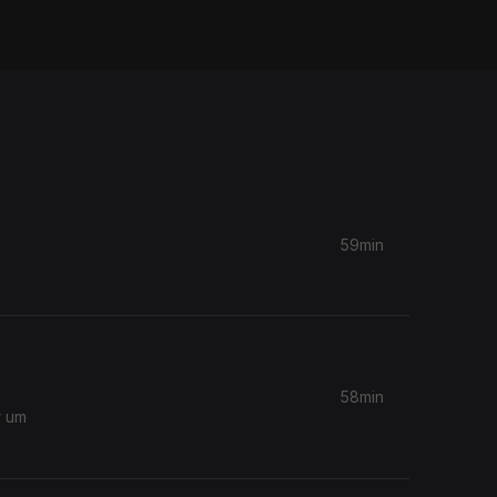
59min
58min
r um