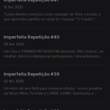
16 fev. 2025
Tomás Martins começou como manager de Slow J e tudo o
que aprendeu partilha no canal do Youtube "O Criador".
Chega agora a To Be Honest - falamos sobre direitos autorais
vs. conexos, SPA e como rentabilizar a música.
Imperfeita Repetição #40
09 fev. 2025
Van Zee e FRANKIEONTHEGUITAR lançaram 'Alta Costura', ao
retalhar clássicos intemporais portugueses. Uma entrevista
sobre o sampling musical, a aleatoriedade dos momentos em
que surge a criatividade e... rabanadas.
Imperfeita Repetição #39
02 fev. 2025
Um início de ano fértil para a música urbana - novos projetos
de Mizzy Miles, ProfJam e LON3R JOHNY, Bad Bunny e
estreias na ascensão.