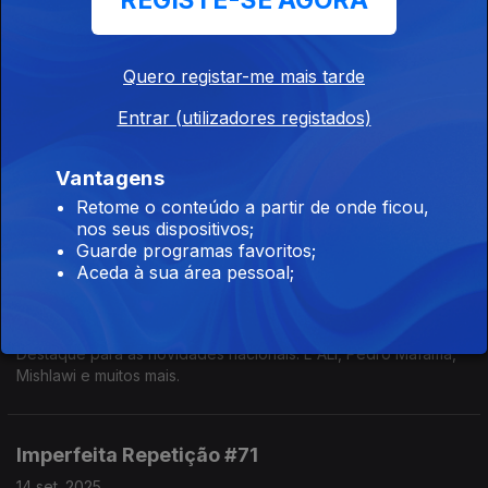
REGISTE-SE AGORA
Novo single de Papillon, reforço para a playlist dos treinos e
uma passagem descoberta no TikTok.
Quero registar-me mais tarde
Entrar (utilizadores registados)
Imperfeita Repetição #73
28 set. 2025
Vantagens
Passagem por Russ, novidades de Vialonga e um regresso
Retome o conteúdo a partir de onde ficou,
aos PLAY.
nos seus dispositivos;
Guarde programas favoritos;
Aceda à sua área pessoal;
Imperfeita Repetição #72
21 set. 2025
Destaque para as novidades nacionais: L-ALI, Pedro Mafama,
Mishlawi e muitos mais.
Imperfeita Repetição #71
14 set. 2025