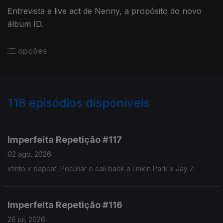
Entrevista e live act de Nenny, a propósito do novo
álbum ID.
opções
118
episódios disponíveis
929365
910385
892635
875067
858802
839904
820412
801044
782556
Imperfeita Repetição #117
02 ago. 2026
xtinto x bapcat, Peculiar e call back a Linkin Park x Jay Z.
Imperfeita Repetição #116
26 jul. 2026