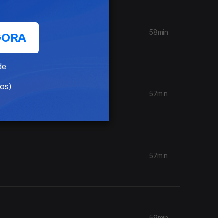
58min
GORA
de
dos)
57min
57min
59min