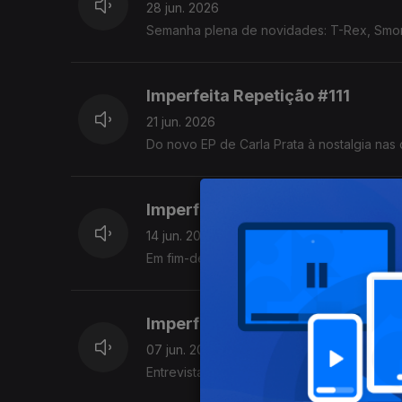
28 jun. 2026
Semanha plena de novidades: T-Rex, Smor
Imperfeita Repetição #111
21 jun. 2026
Do novo EP de Carla Prata à nostalgia nas
Imperfeita Repetição #110
14 jun. 2026
Em fim-de-semana de Primavera Sound Por
Imperfeita Repetição #109
07 jun. 2026
Entrevista e live act de Nenny, a propósito