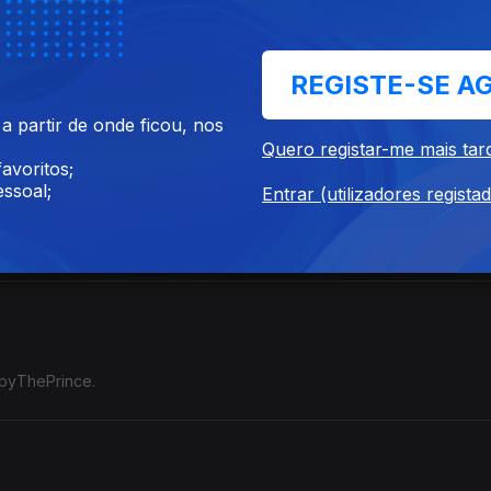
REGISTE-SE A
 início dos festivais de verão.
 partir de onde ficou, nos
Quero registar-me mais tar
avoritos;
ssoal;
Entrar (utilizadores regista
aus.
epyThePrince.