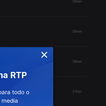
59min
58min
×
58min
 na RTP
para todo o
57min
e media