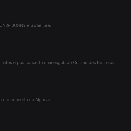
e LON3R JOHNY e Swae Lee.
on antes e pós concerto num esgotado Coliseu dos Recreios.
a e o concerto no Algarve.