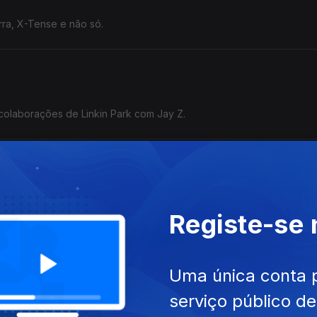
ra, X-Tense e não só.
 colaborações de Linkin Park com Jay Z.
to fazemos uma viagem pelos cartazes do Parque da Cidade.
Registe-se
Uma única conta 
 do novo álbum ID.
serviço público d