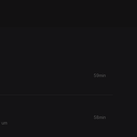
59min
58min
r um