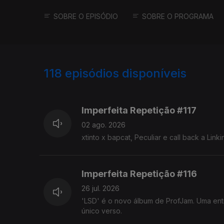
SOBRE O EPISÓDIO
SOBRE O PROGRAMA
118
episódios disponíveis
929365
910385
892635
Imperfeita Repetição #117
02 ago. 2026
xtinto x bapcat, Peculiar e call back a Linki
Imperfeita Repetição #116
26 jul. 2026
'LSD' é o novo álbum de ProfJam. Uma ent
único verso.