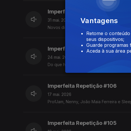
Imperfeita Repetição #108
Vantagens
31 mai. 2026
Novos discos de Richie Campbell, 6LACK e o
Retome o conteúdo a
seus dispositivos;
Guarde programas f
Imperfeita Repetição #107
Aceda à sua área pe
24 mai. 2026
Do que há de novo ao que casa com 30 gr
Imperfeita Repetição #106
17 mai. 2026
ProfJam, Nenny, João Maia Ferreira e Sle
Imperfeita Repetição #105