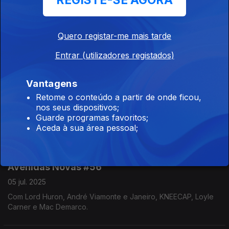
REGISTE-SE AGORA
Avenidas Novas #58
Quero registar-me mais tarde
19 jul. 2025
Com Chico Bernardes, Kokoroko, Geli Haha e Wet Leg.
Entrar (utilizadores registados)
Vantagens
Avenidas Novas #57
Retome o conteúdo a partir de onde ficou,
12 jul. 2025
nos seus dispositivos;
Guarde programas favoritos;
Com Alison Goldfrapp, Drake, Juliana Madrid, Everything is
Aceda à sua área pessoal;
Recorded e Noiserv.
Avenidas Novas #56
05 jul. 2025
Com Lord Huron, André Viamonte e Janeiro, KNEECAP, Loyle
Carner e Mac Demarco.