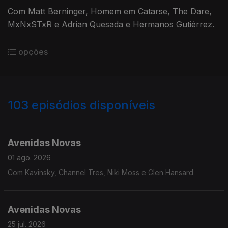
Com Matt Berninger, Homem em Catarse, The Dare,
MxNxSTxR e Adrian Quesada e Hermanos Gutiérrez.
opções
103
episódios disponíveis
926258
905867
879646
859822
839707
820238
800439
777569
767091
Avenidas Novas
01 ago. 2026
Com Kavinsky, Channel Tres, Niki Moss e Glen Hansard
Avenidas Novas
25 jul. 2026