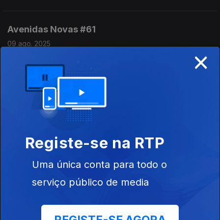
Avenidas Novas #61
09 ago. 2025
×
Com Jon Batiste, Yves Tumor, Maze e Parcels.
Avenidas Novas #60
02 ago. 2025
Com The Dare, Jon Batiste e Randy Newman, Maze e Chappel
Roan.
Registe-se na RTP
Uma única conta para todo o
Avenidas Novas #59
serviço público de media
26 jul. 2025
Com Don West, Tame Impala, Tyler the Creator, Barry White
Gone Wrong e Jamie XX.