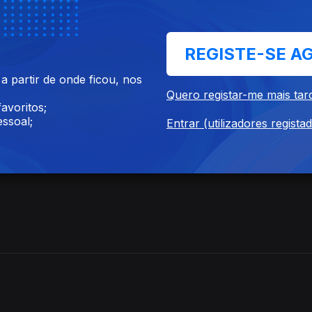
REGISTE-SE A
ja Smith e Overmono
 partir de onde ficou, nos
Quero registar-me mais tar
avoritos;
ssoal;
Entrar (utilizadores regista
g e Rita Vian.