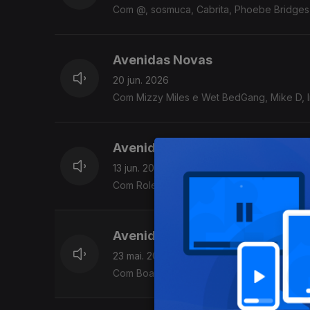
Com @, sosmuca, Cabrita, Phoebe Bridges,
Avenidas Novas
20 jun. 2026
Com Mizzy Miles e Wet BedGang, Mike D, 
Avenidas Novas
13 jun. 2026
Com Role Model, Modest Mouse, Stephen Wi
Avenidas Novas
23 mai. 2026
Com Boards of Canada, Aldous Harding, Ca