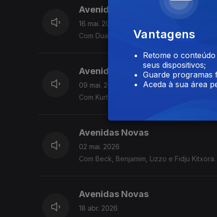
Avenidas Novas
16 mai. 2026
Vantagens
Com Dua Saleh, Smerz, Afonso Cabral, Jor
Retome o conteúdo a
seus dispositivos;
Avenidas Novas
Guarde programas f
Aceda à sua área pe
09 mai. 2026
Com Kurt Vile, Isaura, Kelela, Aldous Hardin
Avenidas Novas
02 mai. 2026
Com Beck, Benjamim, Lizzo e Fidju Kitxora.
Avenidas Novas
18 abr. 2026