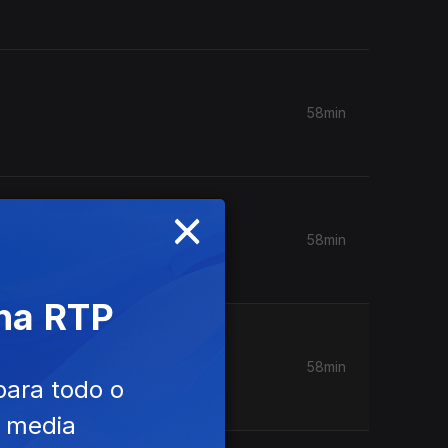
58min
×
58min
 na RTP
58min
para todo o
e media