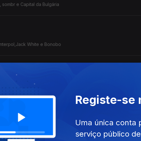
 sombr e Capital da Bulgária
Interpol,Jack White e Bonobo
lson Jr, Iolanda e Vince Staples
Registe-se
Uma única conta 
pital da Bulgária, Carbeau + Maro e Genesis Owusu.
serviço público d