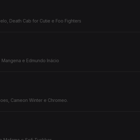
lo, Death Cab for Cutie e Foo Fighters
e Mangena e Edmundo Inácio
hoes, Cameon Winter e Chromeo.
ro Mafama e Sofi Tuckker