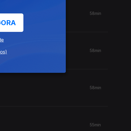
58min
GORA
de
58min
dos)
58min
55min