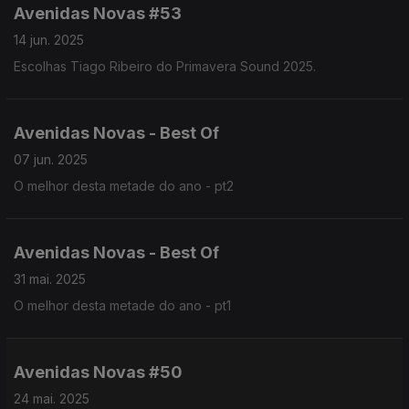
Avenidas Novas #53
14 jun. 2025
Escolhas Tiago Ribeiro do Primavera Sound 2025.
Avenidas Novas - Best Of
07 jun. 2025
O melhor desta metade do ano - pt2
Avenidas Novas - Best Of
31 mai. 2025
O melhor desta metade do ano - pt1
Avenidas Novas #50
24 mai. 2025