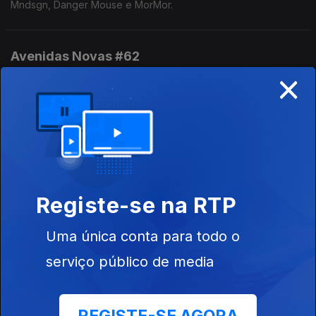
Mndsgn, Danger Mouse e MorMor.
Avenidas Novas #62
×
23 ago. 2025
Com The Temper Trap, Poor Kids, King Princess e Cut Copy.
Avenidas Novas #61
09 ago. 2025
Com Jon Batiste, Yves Tumor, Maze e Parcels.
Registe-se na RTP
Uma única conta para todo o
Avenidas Novas #60
serviço público de media
02 ago. 2025
Com The Dare, Jon Batiste e Randy Newman, Maze e Chappel
Roan.