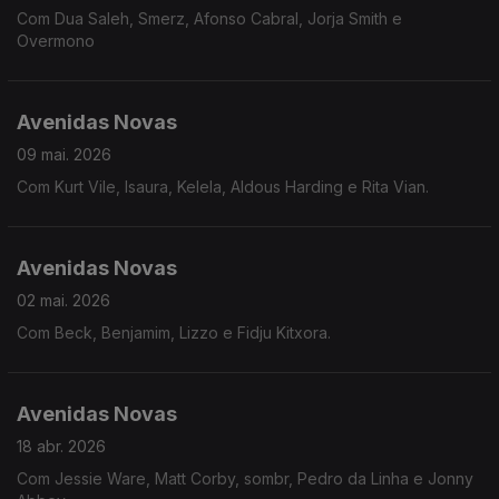
Com Dua Saleh, Smerz, Afonso Cabral, Jorja Smith e
Overmono
Avenidas Novas
09 mai. 2026
Com Kurt Vile, Isaura, Kelela, Aldous Harding e Rita Vian.
Avenidas Novas
02 mai. 2026
Com Beck, Benjamim, Lizzo e Fidju Kitxora.
Avenidas Novas
18 abr. 2026
Com Jessie Ware, Matt Corby, sombr, Pedro da Linha e Jonny