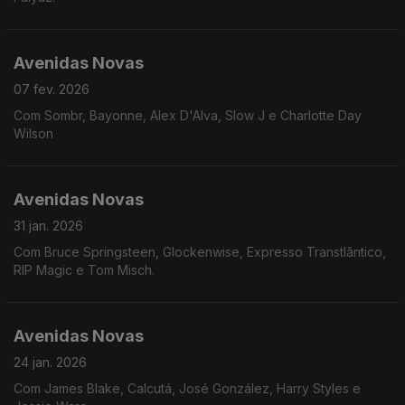
Avenidas Novas
07 fev. 2026
Com Sombr, Bayonne, Alex D'Alva, Slow J e Charlotte Day
Wilson
Avenidas Novas
31 jan. 2026
Com Bruce Springsteen, Glockenwise, Expresso Transtlãntico,
RIP Magic e Tom Misch.
Avenidas Novas
24 jan. 2026
Com James Blake, Calcutá, José González, Harry Styles e