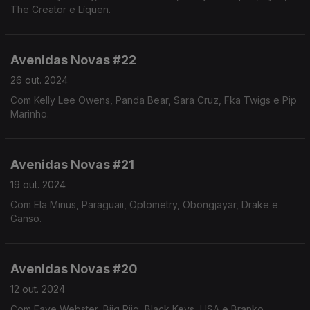
The Creator e Líquen.
Avenidas Novas #22
26 out. 2024
Com Kelly Lee Owens, Panda Bear, Sara Cruz, Fka Twigs e Pip
Marinho.
Avenidas Novas #21
19 out. 2024
Com Ela Minus, Paraguaii, Optometry, Obongjayar, Drake e
Ganso.
Avenidas Novas #20
12 out. 2024
Com Faye Webster, Biig Piig, Black Keys, LISA e Branko.