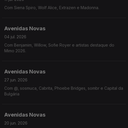
Com Siena Spiro, Wolf Alice, Extrazen e Madonna.
Avenidas Novas
04 jul. 2026
Com Benjamim, Willow, Sofie Royer e artistas destaque do
Mimo 2026.
Avenidas Novas
27 jun. 2026
Com @, sosmuca, Cabrita, Phoebe Bridges, sombr e Capital da
Bulgária
Avenidas Novas
20 jun. 2026