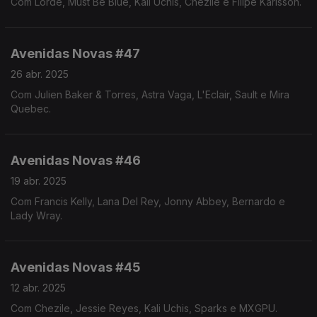
Com Lorde, Must Be Blue, Kali Uchis, Chezile e Filipe Karlsson.
Avenidas Novas #47
26 abr. 2025
Com Julien Baker & Torres, Astra Vaga, L'Eclair, Sault e Mira
Quebec.
Avenidas Novas #46
19 abr. 2025
Com Francis Kelly, Lana Del Rey, Jonny Abbey, Bernardo e
Lady Wray.
Avenidas Novas #45
12 abr. 2025
Com Chezile, Jessie Reyes, Kali Uchis, Sparks e MXGPU.