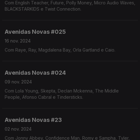
Com English Teacher, Future, Polly Money, Micro Audio Waves,
BLACKSTARKIDS e Twist Connection.
Avenidas Novas #025
16 nov. 2024
Com Raye, Ray, Magdalena Bay, Orla Gartland e Caio.
Avenidas Novas #024
09 nov. 2024
Com Lola Young, Skepta, Declan Mckenna, The Middle
People, Afonso Cabral e Tindersticks.
Avenidas Novas #23
02 nov. 2024
Com Jonny Abbey, Confidence Man, Romy e Sampha, Tyler,