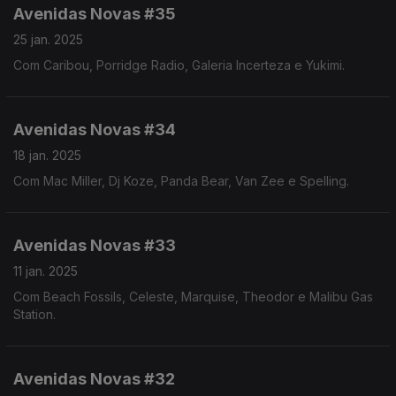
Avenidas Novas #35
25 jan. 2025
Com Caribou, Porridge Radio, Galeria Incerteza e Yukimi.
Avenidas Novas #34
18 jan. 2025
Com Mac Miller, Dj Koze, Panda Bear, Van Zee e Spelling.
Avenidas Novas #33
11 jan. 2025
Com Beach Fossils, Celeste, Marquise, Theodor e Malibu Gas
Station.
Avenidas Novas #32