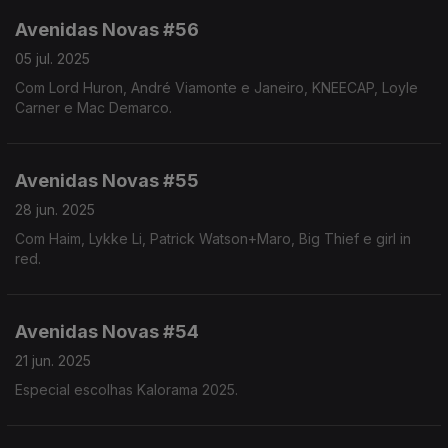
Avenidas Novas #56
05 jul. 2025
Com Lord Huron, André Viamonte e Janeiro, KNEECAP, Loyle
Carner e Mac Demarco.
Avenidas Novas #55
28 jun. 2025
Com Haim, Lykke Li, Patrick Watson+Maro, Big Thief e girl in
red.
Avenidas Novas #54
21 jun. 2025
Especial escolhas Kalorama 2025.