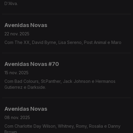
D'Alva.
Avenidas Novas
22 nov. 2025
Com The XX, David Byrne, Lisa Sereno, Post Animal e Maro
Avenidas Novas #70
15 nov. 2025
Com Bad Colours, St.Panther, Jack Johnson e Hermanos
Gutierrez e Darkside.
Avenidas Novas
08 nov. 2025
Com Charlotte Day Wilson, Whitney, Romy, Rosalia e Danny
Brown