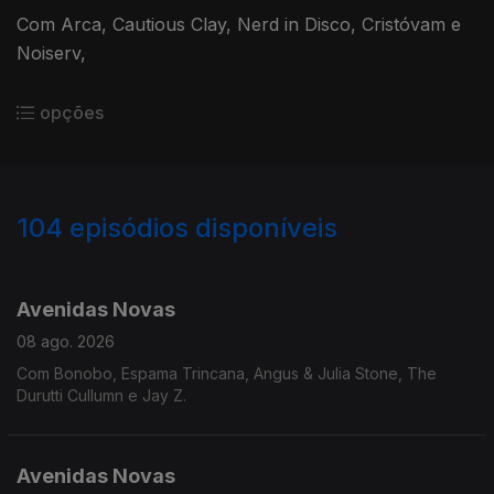
Com Arca, Cautious Clay, Nerd in Disco, Cristóvam e
Noiserv,
opções
104
episódios disponíveis
927726
907456
884547
861346
842351
821737
802438
780869
767091
Avenidas Novas
08 ago. 2026
Com Bonobo, Espama Trincana, Angus & Julia Stone, The
Durutti Cullumn e Jay Z.
Avenidas Novas