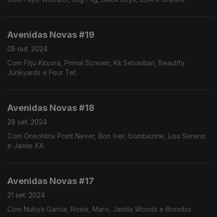
Avenidas Novas #19
05 out. 2024
Com Fitju Kitxora, Primal Scream, Kit Sebastian, Beautify
Junkyards e Four Tet.
Avenidas Novas #18
28 set. 2024
Com Oneohtrix Point Never, Bon Iver, bombazine, Lisa Sereno
e Jamie XX.
Avenidas Novas #17
21 set. 2024
Com Nubya Garcia, Rosie, Maro, Jamila Woods e Bonobo