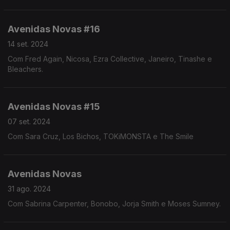
Avenidas Novas #16
14 set. 2024
Com Fred Again, Nicosa, Ezra Collective, Janeiro, Tinashe e
Bleachers.
Avenidas Novas #15
07 set. 2024
Com Sara Cruz, Los Bichos, TOKiMONSTA e The Smile
Avenidas Novas
31 ago. 2024
Com Sabrina Carpenter, Bonobo, Jorja Smith e Moses Sumney.