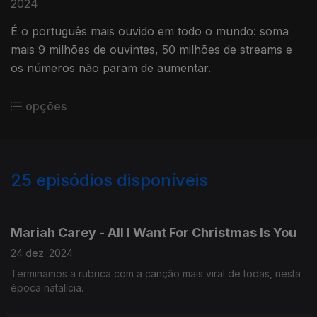
2024
É o português mais ouvido em todo o mundo: soma
mais 9 milhões de ouvintes, 50 milhões de streams e
os números não param de aumentar.
opções
25
episódios disponíveis
795098
767396
765825
Mariah Carey - All I Want For Christmas Is You
24 dez. 2024
Terminamos a rubrica com a canção mais viral de todas, nesta
época natalícia.