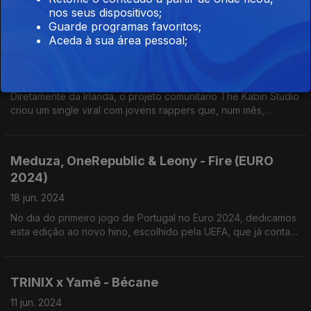
sociais em apenas 18 meses. Acumula mais 350 milhões de
nos seus dispositivos;
escutas em todas as plataformas e o single chegou ao Hot 100
Guarde programas favoritos;
da Bilboard.
Aceda à sua área pessoal;
Kabin Crew - The Sparkle
25 jun. 2024
Diretamente da Irlanda, o projeto comunitário The Kabin Studio
criou um single viral com jovens rappers que, num mês,
chegou aos 350 milhões de visualizações e partilhas.
Meduza, OneRepublic & Leony - Fire (EURO
2024)
18 jun. 2024
No dia do primeiro jogo de Portugal no Euro 2024, dedicamos
esta edição ao novo hino, escolhido pela UEFA, que já conta
com quase 15 milhões de escutas nas várias plataformas.
TRINIX x Yamê - Bécane
11 jun. 2024