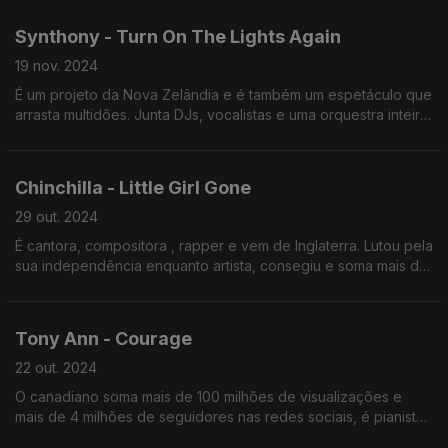
Synthony - Turn On The Lights Again
19 nov. 2024
É um projeto da Nova Zelândia e é também um espetáculo que
arrasta multidões. Junta DJs, vocalistas e uma orquestra inteira
para percorrem os maiores hits da música eletrónica.
Chinchilla - Little Girl Gone
29 out. 2024
É cantora, compositora , rapper e vem de Inglaterra. Lutou pela
sua independência enquanto artista, consegiu e soma mais de
2 milhões de escutas mensais no streaming.
Tony Ann - Courage
22 out. 2024
O canadiano soma mais de 100 milhões de visualizações e
mais de 4 milhões de seguidores nas redes sociais, é pianista
solo e apontado como um prodígio "conhecedor profundo da