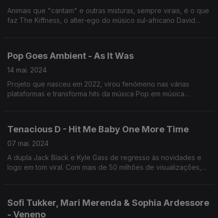
Animais que "cantam" e outras misturas, sempre virais, é o que
faz The Kiffness, o alter-ego do músico sul-africano David
Scott.
Pop Goes Ambient - As It Was
14 mai. 2024
Projeto que nasceu em 2022, virou fenómeno nas várias
plataformas e transforma hits da música Pop em música
Ambiente.
Tenacious D - Hit Me Baby One More Time
07 mai. 2024
A dupla Jack Black e Kyle Gass de regresso às novidades e
logo em tom viral. Com mais de 50 milhões de visualizações,
este "Hit" de Britney Spears volta a ser sucesso.
Sofi Tukker, Mari Merenda & Sophia Ardessore
- Veneno