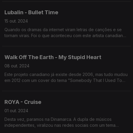
melodia".
Lubalin - Bullet Time
15 out. 2024
Quando os dramas da internet viram letras de canções e se
tornam virais. Foi o que aconteceu com este artista canadiano
que acumula largos milhões de fãs por todo o mundo e até
uma colaboração com Jimmy Fallon.
Walk Off The Earth - My Stupid Heart
08 out. 2024
Este projeto canadiano já existe desde 2006, mas tudo mudou
em 2012 com um cover do tema "Somebody That I Used To
Know", tocado pelos 5 elementos da banda numa só guitarra.
ROYA - Cruise
01 out. 2024
Desta vez, paramos na Dinamarca. A dupla de músicos
independentes, viralizou nas redes sociais com um tema
construído em colaboração com os fãs que não pára de somar