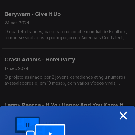
likes, partilhas e visualizações.
Berywam - Give It Up
24 set. 2024
O quarteto francês, campeão nacional e mundial de Beatbox,
tornou-se viral após a participação no America's Got Talent,
soma mais de 25 milhões de seguidores e não usa um único
instrumento musical.
Crash Adams - Hotel Party
17 set. 2024
O projeto assinado por 2 jovens canadianos atingiu números
avassaladores e, em 13 meses, com vários vídeos virais,
chegou o contrato com uma editora internacional.
Lenny Pearce - If You Happy And You Know It
×
10 set. 2024
Lenny Pearce, australiano e ex-membro dos Justice Crew,
lançou-se a solo e viralizou com um novo estilo musical que
agrada aos filhos e aos pais.