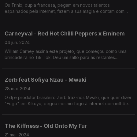
Os Trinix, dupla francesa, pegam em novos talentos
espalhados pela internet, fazem a sua magia e contam com
mais de 350 milhões de ouvintes em todo o mundo.
Carneyval - Red Hot Chilli Peppers x Eminem
04 jun. 2024
William Carney assina este projeto, que começou como uma
brincadeira no Tik Tok. Deu um salto para as restantes
plataformas, onde soma muitos milhões de partilhas, escutas e
seguidores com os seus mash-ups.
Zerb feat Sofiya Nzau - Mwaki
28 mai. 2024
O dj e produtor brasileiro Zerb traz-nos Mwaki, que quer dizer
"Fogo" em Kikuyu, pegou mesmo fogo à internet com milhões
de escutas, visualizações e partilhas. E foi uma criação meio
que acidental...
The Kiffness - Old Onto My Fur
21 mai. 2024