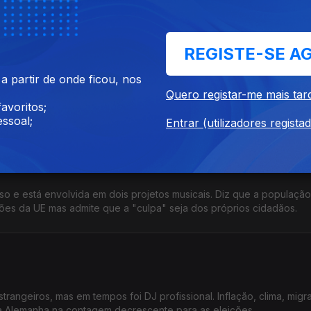
extrema-direita ao "medo do desconhecido".
REGISTE-SE A
 partir de onde ficou, nos
ormática e é o presidente da Federação de Estudantes da Letónia. 
Quero registar-me mais tar
opeias" e que a grande preocupação é a guerra na Ucrânia.
avoritos;
ssoal;
Entrar (utilizadores regista
so e está envolvida em dois projetos musicais. Diz que a população
ões da UE mas admite que a "culpa" seja dos próprios cidadãos.
rangeiros, mas em tempos foi DJ profissional. Inflação, clima, mig
a Alemanha na contagem decrescente para as eleições.