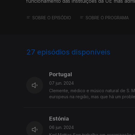
funcionamento das instituições da UE mas admi
próprios cidadãos.
SOBRE O EPISÓDIO
SOBRE O PROGRAMA
27
episódios disponíveis
771237
767063
Portugal
07 jun. 2024
Clemente, médico e músico natural de S. M
europeus na região, mas que há um proble
Estónia
06 jun. 2024
Karl Mattias Sep trabalha em organização 