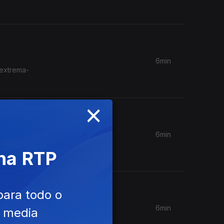
6min
 extrema-
×
6min
emburgo e
 na RTP
para todo o
6min
e media
 a