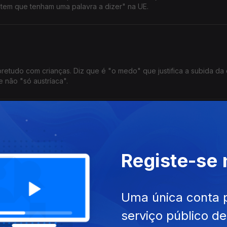
tem que tenham uma palavra a dizer" na UE.
bretudo com crianças. Diz que é "o medo" que justifica a subida da
e não "só austríaca".
ça. Valoriza o papel dos imigrantes na criação de riqueza no Lux
Registe-se
no país.
Uma única conta 
serviço público d
te em Praga, onde os preço da habitação são "de doidos". Atribui