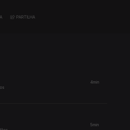
A
PARTILHA
4min
tos
5min
dãos