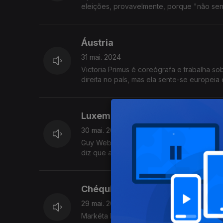
eleições, provavelmente, porque "não sen
Áustria
31 mai. 2024
Victoria Primus é coreógrafa e trabalha so
direita no país, mas ela sente-se europeia 
Luxemburgo
30 mai. 2024
Guy Weber vive entre o Luxemburgo e Fran
diz que a extrema-direita "não é um tema" 
Chéquia
29 mai. 2024
Markéta Krivankova é trabalhadora-estudan