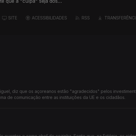
te que a "culpa" seja dos
SITE
ACESSIBILIDADES
RSS
TRANSFERÊNCI
iguel, diz que os açoreanos estão "agradecidos" pelos investimen
ma de comunicação entre as instituições da UE e os cidadãos.
de eventos e como chef de cozinha. Sente que, na Estónia, os cida