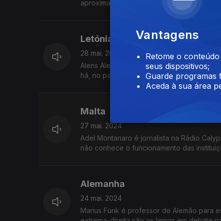
aproximação das gerações mais velhas à 
Vantagens
Letónia
28 mai. 2024
Retome o conteúdo a
Alens Aleksandrs Cerna é estudante de Inf
seus dispositivos;
há, no país, "dúvidas sobre a agenda eur
Guarde programas f
Aceda à sua área pe
Malta
27 mai. 2024
Adel Montanaro é jornalista na Rádio Calyp
não conhece o funcionamento das instituiç
Alemanha
24 mai. 2024
Marius Funk é professor de Alemão para est
extrema-direita são os temas em debate n