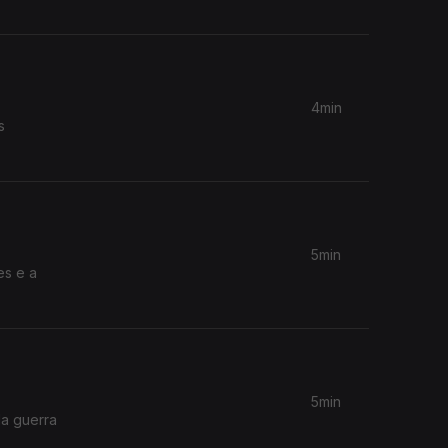
4min
s
5min
es e a
5min
da guerra