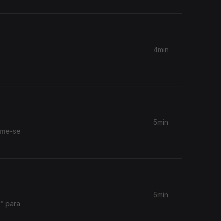
4min
5min
sume-se
5min
" para