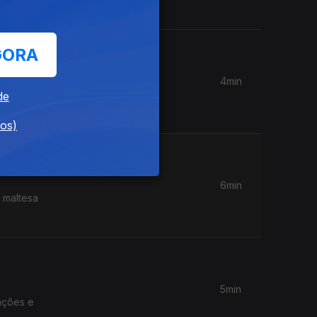
GORA
4min
Diz que
de
dos)
6min
 maltesa
5min
rações e