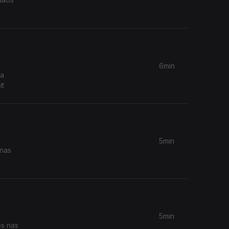
6min
ca
it
5min
 nas
5min
os nas