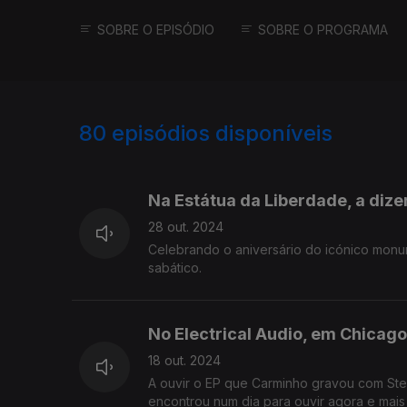
SOBRE O EPISÓDIO
SOBRE O PROGRAMA
80
episódios disponíveis
793808
789261
784151
Na Estátua da Liberdade, a dize
28 out. 2024
Celebrando o aniversário do icónico monu
sabático.
No Electrical Audio, em Chicago
18 out. 2024
A ouvir o EP que Carminho gravou com Ste
encontrou num dia para ouvir agora e mais 