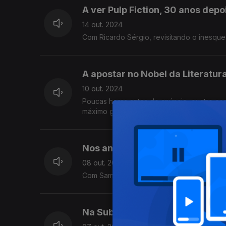
A ver Pulp Fiction, 30 anos depo
14 out. 2024
Com Ricardo Sérgio, revisitando o inesquec
A apostar no Nobel da Literatur
10 out. 2024
Poucas horas antes do anúncio, quatro esc
máximo galardão da literatura.
Nos anos 2000
08 out. 2024
Com Samuel Úria, antecipando o segun
Na Subida Infinita +