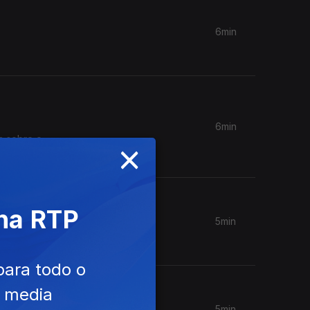
6min
6min
s sobre o
×
 na RTP
5min
para todo o
e media
5min