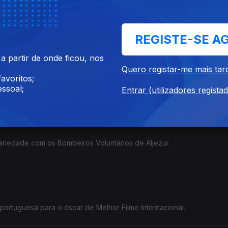
e instrumentais dos Capitão Fausto.
REGISTE-SE A
 partir de onde ficou, nos
Quero registar-me mais tar
avoritos;
r de moda Maria Carlos Baptista.
ssoal;
Entrar (utilizadores regista
riedade com os Bombeiros Voluntários de Aljezur.
ortuguesa para o óscar de Melhor Filme Internacional.