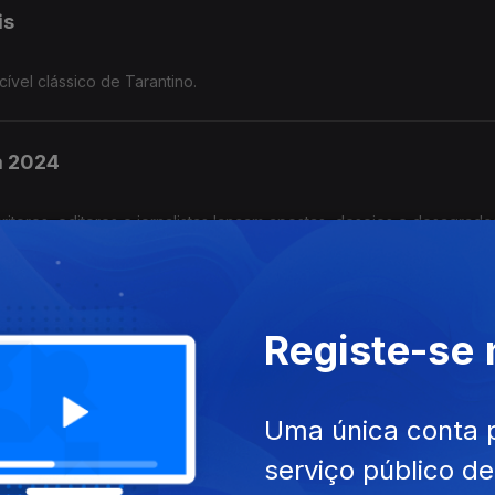
is
ível clássico de Tarantino.
a 2024
ritores, editores e jornalistas lançam apostas, desejos e desagrado
Registe-se
do concerto de (pré)apresentação de 2000 A.D.
Uma única conta 
serviço público d