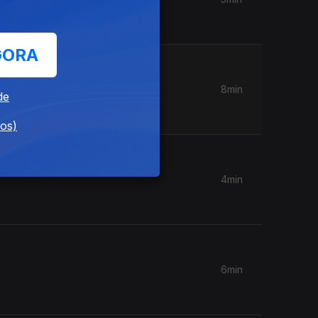
GORA
8min
de
dos)
4min
6min