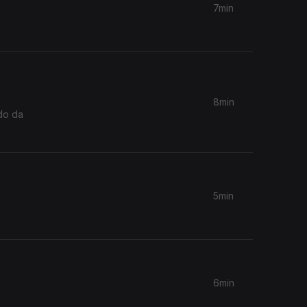
7min
8min
do da
5min
6min