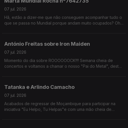
Marta Mundial Rocha nº7642735
07 jul. 2026
Hã, estão a dizer-me que não conseguem acompanhar tudo o
que se passa no Mundial porque andam muito ocupados? Oh
meus senhores, está aqui a papinha toda feita.
António Freitas sobre Iron Maiden
07 jul. 2026
Momento do dia sobre ROOOOOOCK!!!! Semana cheia de
concertos e voltamos a chamar o nosso "Pai do Metal", desta
vez para ver o concerto dos Iron Maiden no Estádio Da Luz.
Tatanka e Arlindo Camacho
07 jul. 2026
Acabados de regressar de Moçambique para participar na
iniciativa "Eu Helpo, Tu Helpas"e com uma mão cheia de
histórias para contar.