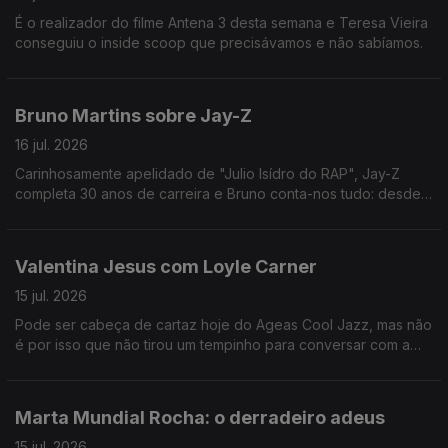
É o realizador do filme Antena 3 desta semana e Teresa Vieira
conseguiu o inside scoop que precisávamos e não sabíamos.
Bruno Martins sobre Jay-Z
16 jul. 2026
Carinhosamente apelidado de "Julio Isídro do RAP", Jay-Z
completa 30 anos de carreira e Bruno conta-nos tudo: desde
os concertos de celebração ao regresso de Rihanna aos
palcos.
Valentina Jesus com Loyle Carner
15 jul. 2026
Pode ser cabeça de cartaz hoje do Ageas Cool Jazz, mas não
é por isso que não tirou um tempinho para conversar com a
nossa Val.
Marta Mundial Rocha: o derradeiro adeus
15 jul. 2026