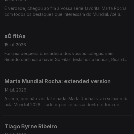
É verdade, chegou ao fim a vossa série favorita: Marta Rocha
com todos os destaques que interessam do Mundial. Até à
próxima!
sÓ fItAs
15 jul. 2026
Foi uma pequena brincadeira dos vossos colegas: sem
Ricardo continua a haver Só Fitas! (estamos a brincar, Ricardo
pfv volta de férias we love you. sdds)
Marta Mundial Rocha: extended version
14 jul. 2026
A sério, que não vos falte nada. Marta Rocha traz o sumário da
aula Mundial 2026 - tudo oq ue se passa dentro e fora de
campo.
Tiago Byrne Ribeiro