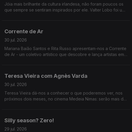
Jóia mais brilhante da cultura irlandesa, não foram poucos os
que sempre se sentiram inspirados por ele. Valter Lobo foi um
deles.
Corrente de Ar
30 jul. 2026
Mariana Baião Santos e Rita Russo apresentam-nos a Corrente
de Ar - um coletivo artístico que descobre e lança artistas em
início de carreira.
Teresa Vieira com Agnès Varda
30 jul. 2026
Teresa Vieira dá-nos a conhecer o que poderemos ver, nos
próximos dois meses, no cinema Medeia Nimas: serão mais de
trinta filmes de Agnès Varda em novas cópias digitais
restauradas.
Silly season? Zero!
29 jul. 2026