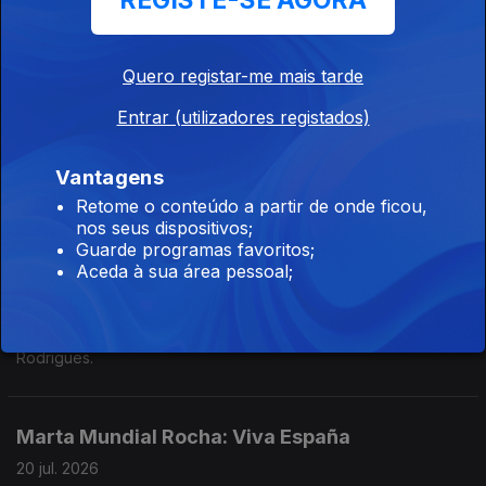
REGISTE-SE AGORA
Pennell.
Teresa Vieira no Festival Curtas Vila Do Conde
Quero registar-me mais tarde
II
20 jul. 2026
Entrar (utilizadores registados)
Teresa à conversa com Luís Costa e Miguel da Santa sobre a
série "Eclipse" e o cine-concerto com Gabriel Ferrandini e Luís
Vantagens
Costa.
Retome o conteúdo a partir de onde ficou,
nos seus dispositivos;
Teresa Vieira no Festival Curtas Vila Do Conde
Guarde programas favoritos;
Aceda à sua área pessoal;
I
20 jul. 2026
Teresa à conversa com um dos diretores do Festival, Nuno
Rodrigues.
Marta Mundial Rocha: Viva España
20 jul. 2026