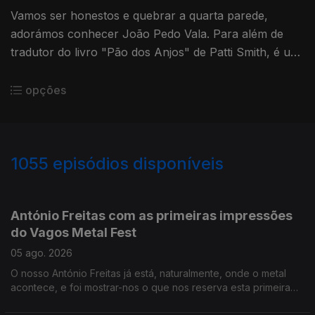
Vamos ser honestos e quebrar a quarta parede,
adorámos conhecer João Pedo Vala. Para além de
tradutor do livro "Pão dos Anjos" de Patti Smith, é um
autor premiado e um excelente contador de histórias.
opções
1055
episódios disponíveis
946244
945292
944613
943930
942489
941750
941039
939473
António Freitas com as primeiras impressões
do Vagos Metal Fest
05 ago. 2026
O nosso António Freitas já está, naturalmente, onde o metal
acontece, e foi mostrar-nos o que nos reserva esta primeira
noite do festival.