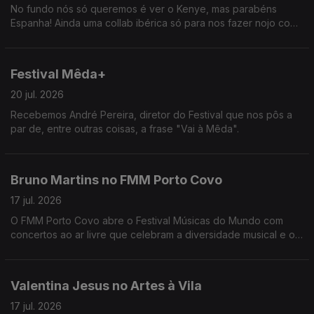
No fundo nós só queremos é ver o Kenye, mas parabéns
Espanha! Ainda uma collab ibérica só para nos fazer nojo com
João Torgal. O que vale é que estamos na época do melão e
está docinho.
Festival Mêda+
20 jul. 2026
Recebemos André Pereira, diretor do Festival que nos pôs a
par de, entre outras coisas, a frase "Vai à Mêda".
Bruno Martins no FMM Porto Covo
17 jul. 2026
O FMM Porto Covo abre o Festival Músicas do Mundo com
concertos ao ar livre que celebram a diversidade musical e o
encontro de culturas de todo o mundo.
Valentina Jesus no Artes à Vila
17 jul. 2026