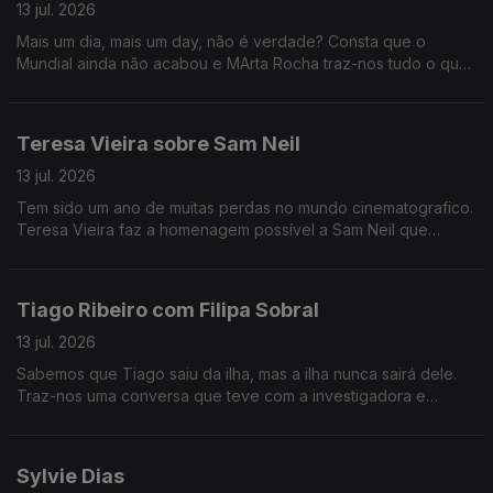
13 jul. 2026
Mais um dia, mais um day, não é verdade? Consta que o
Mundial ainda não acabou e MArta Rocha traz-nos tudo o que
é de relevante fora e dentro do campo.
Teresa Vieira sobre Sam Neil
13 jul. 2026
Tem sido um ano de muitas perdas no mundo cinematografico.
Teresa Vieira faz a homenagem possível a Sam Neil que
conhecemos de obras como Jurassic Park, Thor ou Peaky
Blinders.
Tiago Ribeiro com Filipa Sobral
13 jul. 2026
Sabemos que Tiago saiu da ilha, mas a ilha nunca sairá dele.
Traz-nos uma conversa que teve com a investigadora e
conservadora marinha açoriana Filipa Sobral. Ainda, uma carta
de amor a Sir David Attenborough.
Sylvie Dias