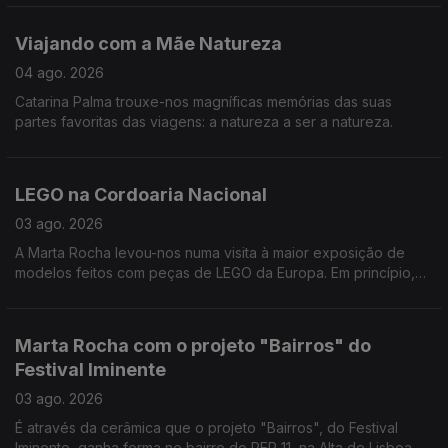
Viajando com a Mãe Natureza
04 ago. 2026
Catarina Palma trouxe-nos magníficas memórias das suas
partes favoritas das viagens: a natureza a ser a natureza.
LEGO na Cordoaria Nacional
03 ago. 2026
A Marta Rocha levou-nos numa visita à maior exposição de
modelos feitos com peças de LEGO da Europa. Em princípio,
vamos calçados para a Cordoaria, por isso, não corremos o
risco de sofrer a pior dor do mundo - pisar um LEGO enquanto
estamos descalços. Dito isto, não há desculpa para não ir lá
Marta Rocha com o projeto "Bairros" do
espreitar.
Festival Iminente
03 ago. 2026
É através da cerâmica que o projeto "Bairros", do Festival
Iminente, ganha forma no bairro do PER 11, na Alta de Lisboa.