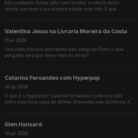
Não podíamos fechar julho sem receber a editora desta
revista que teve a sua primeira edição este mês. E que
verdadeira aula de português nos deu Daniela Pereira!
Valentina Jesus na Livraria Moreira da Costa
31 jul. 2026
Uma visita à livraria alfarrabista mais antiga do Porto e uma
pergunta: será que lemos mais no verão?
Catarina Fernandes com Hyperpop
30 jul. 2026
O que é o Hyperpop? Catarina Fernandes conta-nos tudo
sobre esta nova vaga de artistas. Ensinados pelo professor AG
Cook e Sophie, estas foram as alunas que passaram à cadeira
com distinção: Underscores, Charli XCX e Slayyter.
Glen Hansard
30 jul. 2026