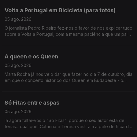
Volta a Portugal em Bicicleta (para totós)
05 ago. 2026
O jornalista Pedro Ribeiro fez-nos o favor de nos explicar tudo
sobre a Volta a Portugal, com a mesma paciência que um pai
ensina um filho a andar de bicicleta sem rodinhas.
A queen e os Queen
05 ago. 2026
Marta Rocha já nos veio dar que fazer no dia 7 de outubro, dia
em que o concerto histórico dos Queen em Budapeste - o
primeiro concerto ocidental a acontecer do lado de lá da
cortina de ferro - chega aos cinemas.
Só Fitas entre aspas
05 ago. 2026
Ia agora faltar-vos o "Só Fitas", porque o seu autor está de
férias... qual quê! Catarina e Teresa vestiram a pele de Ricardo
Sérgio e recomendaram dois filmes que adoram: O Concerto