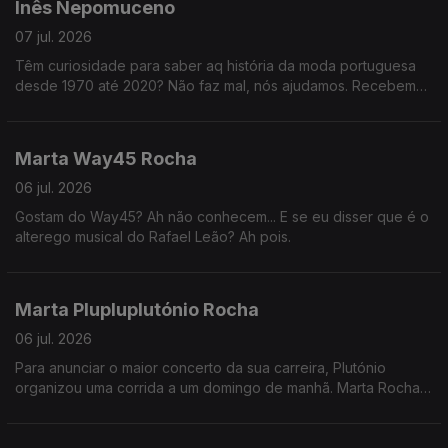
Inês Nepomuceno
07 jul. 2026
Têm curiosidade para saber aq história da moda portuguesa
desde 1970 até 2020? Não faz mal, nós ajudamos. Recebemos
a designer que está por detrás do catálogo da exposição
"Portugal Pop" do MUDE.
Marta Way45 Rocha
06 jul. 2026
Gostam do Way45? Ah não conhecem... E se eu disser que é o
alterego musical do Rafael Leão? Ah pois.
Marta Plupluplutónio Rocha
06 jul. 2026
Para anunciar o maior concerto da sua carreira, Plutónio
organizou uma corrida a um domingo de manhã. Marta Rocha
juntou-se para saber todos os detalhes do concerto no
Estádio de Alvalade.