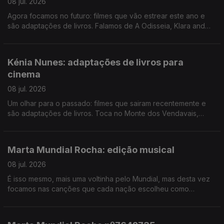
08 jul. 2026
Agora focamos no futuro: filmes que vão estrear este ano e
são adaptações de livros. Falamos de A Odisseia, Klara and
the Sun, Senso e sensiblibidade e muito mais.
Kénia Nunes: adaptações de livros para
cinema
08 jul. 2026
Um olhar para o passado: filmes que sairam recentemente e
são adaptações de livros. Toca no Monte dos Vendavais,
Project Hail Mary, Hamnet, entre outros.
Marta Mundial Rocha: edição musical
08 jul. 2026
É isso mesmo, mais uma voltinha pelo Mundial, mas desta vez
focamos nas canções que cada nação escolheu como
celebração para quando marcam ou ganham um jogo. Ouça
aqui e saiba primeiro!