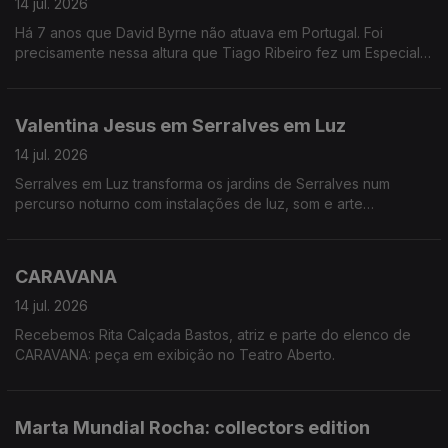
14 jul. 2026
Há 7 anos que David Byrne não atuava em Portugal. Foi
precisamente nessa altura que Tiago Ribeiro fez um Especial
Antena 3 onde revisita a carreira de David Byrne, dos Talking
Heads à Luaka Bop, com testemunhos de músicos, críticos e
colaboradores.
Valentina Jesus em Serralves em Luz
14 jul. 2026
Serralves em Luz transforma os jardins de Serralves num
percurso noturno com instalações de luz, som e arte
contemporânea ao ar livre.
CARAVANA
14 jul. 2026
Recebemos Rita Calçada Bastos, atriz e parte do elenco de
CARAVANA: peça em exibição no Teatro Aberto.
Marta Mundial Rocha: collectors edition