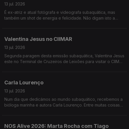
13 jul. 2026
É ex-atriz e atual fotógrafa e videografa subaquática, mas
também um shot de energia e felicidade. Não digam isto a
ninguém, mas é das poucas convidadas que repetimos. SYLVIE
WE LOVE YOU.
Valentina Jesus no CIIMAR
13 jul. 2026
Segunda paragem desta emissão subaquática, Valentina Jesus
este no Terminal de Cruzeiros de Leixões para visitar o CIIMAR
que lançou uma plataforma para detetarmos tesousros
subaquáticos. Conversa com Ana Paula Mucha.
Carla Lourenço
13 jul. 2026
Num dia que dedicámos ao mundo subaquático, recebemos a
bióloga marinha e autora Carla Lourenço. Entre muitas coisas
aprendemos que, no fundo do oceano, todos os peixes são
do Benfica - facto mesmo real.
NOS Alive 2026: Marta Rocha com Tiago