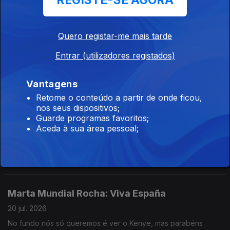
REGISTE-SE AGORA
Teresa Vieira no Festival Curtas Vila Do Conde
II
Quero registar-me mais tarde
20 jul. 2026
Entrar (utilizadores registados)
Teresa à conversa com Luís Costa e Miguel da Santa sobre a
série "Eclipse" e o cine-concerto com Gabriel Ferrandini e Luís
Costa.
Vantagens
Retome o conteúdo a partir de onde ficou,
Teresa Vieira no Festival Curtas Vila Do Conde
nos seus dispositivos;
I
Guarde programas favoritos;
Aceda à sua área pessoal;
20 jul. 2026
Teresa à conversa com um dos diretores do Festival, Nuno
Rodrigues.
Marta Mundial Rocha: Viva España
20 jul. 2026
No fundo nós só queremos é ver o Kenye, mas parabéns