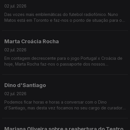
02 jul. 2026
Das vozes mais emblemáticas do futebol radiofónico. Nuno
Matos está em Toronto e faz-nos o ponto de situação para o
Portugal x Croácia.
Marta Croácia Rocha
02 jul. 2026
Em contagem decrescente para o jogo Portugal x Croácia de
hoje, Marta Rocha faz-nos o passaporte dos nossos
adversários.
Dino d'Santiago
02 jul. 2026
Podemos ficar horas e horas a conversar com o Dino
d'Santiago, mas desta vez focamos no seu cargo de curador
dos Jardins da Música da Gulbenkian.
Mariana Oliveira sobre a reabertura do Teatro