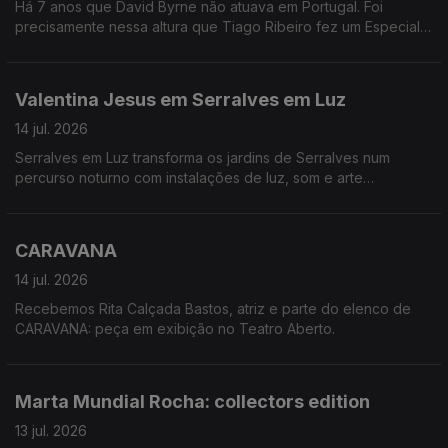
Há 7 anos que David Byrne não atuava em Portugal. Foi
precisamente nessa altura que Tiago Ribeiro fez um Especial
Antena 3 onde revisita a carreira de David Byrne, dos Talking
Heads à Luaka Bop, com testemunhos de músicos, críticos e
colaboradores.
Valentina Jesus em Serralves em Luz
14 jul. 2026
Serralves em Luz transforma os jardins de Serralves num
percurso noturno com instalações de luz, som e arte
contemporânea ao ar livre.
CARAVANA
14 jul. 2026
Recebemos Rita Calçada Bastos, atriz e parte do elenco de
CARAVANA: peça em exibição no Teatro Aberto.
Marta Mundial Rocha: collectors edition
13 jul. 2026