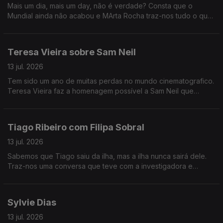
Mais um dia, mais um day, não é verdade? Consta que o
Mundial ainda não acabou e MArta Rocha traz-nos tudo o que
é de relevante fora e dentro do campo.
Teresa Vieira sobre Sam Neil
13 jul. 2026
Tem sido um ano de muitas perdas no mundo cinematografico.
Teresa Vieira faz a homenagem possível a Sam Neil que
conhecemos de obras como Jurassic Park, Thor ou Peaky
Blinders.
Tiago Ribeiro com Filipa Sobral
13 jul. 2026
Sabemos que Tiago saiu da ilha, mas a ilha nunca sairá dele.
Traz-nos uma conversa que teve com a investigadora e
conservadora marinha açoriana Filipa Sobral. Ainda, uma carta
de amor a Sir David Attenborough.
Sylvie Dias
13 jul. 2026