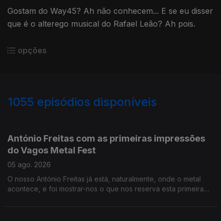
Gostam do Way45? Ah não conhecem... E se eu disser
que é o alterego musical do Rafael Leão? Ah pois.
opções
1055
episódios disponíveis
946244
945292
944613
943930
942489
941750
941039
939473
936835
António Freitas com as primeiras impressões
do Vagos Metal Fest
05 ago. 2026
O nosso António Freitas já está, naturalmente, onde o metal
acontece, e foi mostrar-nos o que nos reserva esta primeira
noite do festival.