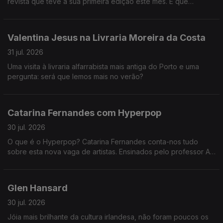
revista que teve a sua primeira edição este mês. E que
verdadeira aula de português nos deu Daniela Pereira!
Valentina Jesus na Livraria Moreira da Costa
31 jul. 2026
Uma visita à livraria alfarrabista mais antiga do Porto e uma
pergunta: será que lemos mais no verão?
Catarina Fernandes com Hyperpop
30 jul. 2026
O que é o Hyperpop? Catarina Fernandes conta-nos tudo
sobre esta nova vaga de artistas. Ensinados pelo professor AG
Cook e Sophie, estas foram as alunas que passaram à cadeira
com distinção: Underscores, Charli XCX e Slayyter.
Glen Hansard
30 jul. 2026
Jóia mais brilhante da cultura irlandesa, não foram poucos os