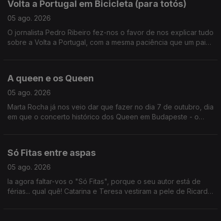
Volta a Portugal em Bicicleta (para totós)
05 ago. 2026
O jornalista Pedro Ribeiro fez-nos o favor de nos explicar tudo
sobre a Volta a Portugal, com a mesma paciência que um pai
ensina um filho a andar de bicicleta sem rodinhas.
A queen e os Queen
05 ago. 2026
Marta Rocha já nos veio dar que fazer no dia 7 de outubro, dia
em que o concerto histórico dos Queen em Budapeste - o
primeiro concerto ocidental a acontecer do lado de lá da
cortina de ferro - chega aos cinemas.
Só Fitas entre aspas
05 ago. 2026
Ia agora faltar-vos o "Só Fitas", porque o seu autor está de
férias... qual quê! Catarina e Teresa vestiram a pele de Ricardo
Sérgio e recomendaram dois filmes que adoram: O Concerto
(2009) e Ruby Sparks (2012).