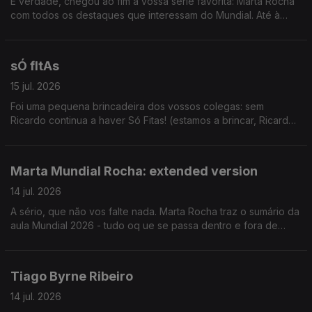
É verdade, chegou ao fim a vossa série favorita: Marta Rocha
com todos os destaques que interessam do Mundial. Até à
próxima!
sÓ fItAs
15 jul. 2026
Foi uma pequena brincadeira dos vossos colegas: sem
Ricardo continua a haver Só Fitas! (estamos a brincar, Ricardo
pfv volta de férias we love you. sdds)
Marta Mundial Rocha: extended version
14 jul. 2026
A sério, que não vos falte nada. Marta Rocha traz o sumário da
aula Mundial 2026 - tudo oq ue se passa dentro e fora de
campo.
Tiago Byrne Ribeiro
14 jul. 2026