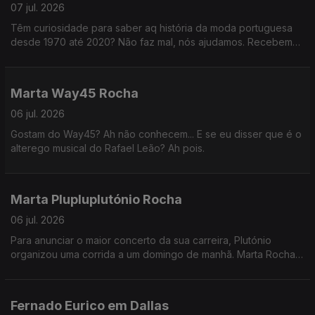
07 jul. 2026
Têm curiosidade para saber aq história da moda portuguesa
desde 1970 até 2020? Não faz mal, nós ajudamos. Recebemos
a designer que está por detrás do catálogo da exposição
"Portugal Pop" do MUDE.
Marta Way45 Rocha
06 jul. 2026
Gostam do Way45? Ah não conhecem... E se eu disser que é o
alterego musical do Rafael Leão? Ah pois.
Marta Plupluplutónio Rocha
06 jul. 2026
Para anunciar o maior concerto da sua carreira, Plutónio
organizou uma corrida a um domingo de manhã. Marta Rocha
juntou-se para saber todos os detalhes do concerto no
Estádio de Alvalade.
Fernado Eurico em Dallas