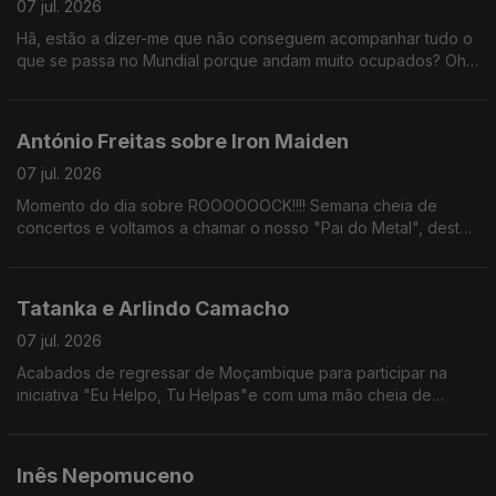
07 jul. 2026
Hã, estão a dizer-me que não conseguem acompanhar tudo o
que se passa no Mundial porque andam muito ocupados? Oh
meus senhores, está aqui a papinha toda feita.
António Freitas sobre Iron Maiden
07 jul. 2026
Momento do dia sobre ROOOOOOCK!!!! Semana cheia de
concertos e voltamos a chamar o nosso "Pai do Metal", desta
vez para ver o concerto dos Iron Maiden no Estádio Da Luz.
Tatanka e Arlindo Camacho
07 jul. 2026
Acabados de regressar de Moçambique para participar na
iniciativa "Eu Helpo, Tu Helpas"e com uma mão cheia de
histórias para contar.
Inês Nepomuceno