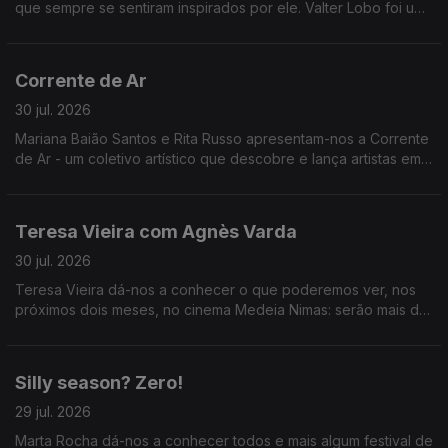
que sempre se sentiram inspirados por ele. Valter Lobo foi um
deles.
Corrente de Ar
30 jul. 2026
Mariana Baião Santos e Rita Russo apresentam-nos a Corrente
de Ar - um coletivo artístico que descobre e lança artistas em
início de carreira.
Teresa Vieira com Agnès Varda
30 jul. 2026
Teresa Vieira dá-nos a conhecer o que poderemos ver, nos
próximos dois meses, no cinema Medeia Nimas: serão mais de
trinta filmes de Agnès Varda em novas cópias digitais
restauradas.
Silly season? Zero!
29 jul. 2026
Marta Rocha dá-nos a conhecer todos e mais algum festival de