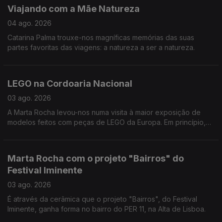
Viajando com a Mãe Natureza
04 ago. 2026
Catarina Palma trouxe-nos magníficas memórias das suas
partes favoritas das viagens: a natureza a ser a natureza.
LEGO na Cordoaria Nacional
03 ago. 2026
A Marta Rocha levou-nos numa visita à maior exposição de
modelos feitos com peças de LEGO da Europa. Em princípio,
vamos calçados para a Cordoaria, por isso, não corremos o
risco de sofrer a pior dor do mundo - pisar um LEGO enquanto
estamos descalços. Dito isto, não há desculpa para não ir lá
Marta Rocha com o projeto "Bairros" do
espreitar.
Festival Iminente
03 ago. 2026
É através da cerâmica que o projeto "Bairros", do Festival
Iminente, ganha forma no bairro do PER 11, na Alta de Lisboa.