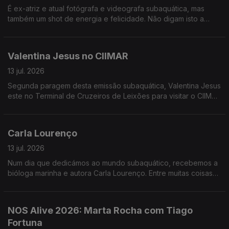
É ex-atriz e atual fotógrafa e videografa subaquática, mas
também um shot de energia e felicidade. Não digam isto a
ninguém, mas é das poucas convidadas que repetimos. SYLVIE
WE LOVE YOU.
Valentina Jesus no CIIMAR
13 jul. 2026
Segunda paragem desta emissão subaquática, Valentina Jesus
este no Terminal de Cruzeiros de Leixões para visitar o CIIMAR
que lançou uma plataforma para detetarmos tesousros
subaquáticos. Conversa com Ana Paula Mucha.
Carla Lourenço
13 jul. 2026
Num dia que dedicámos ao mundo subaquático, recebemos a
bióloga marinha e autora Carla Lourenço. Entre muitas coisas
aprendemos que, no fundo do oceano, todos os peixes são
do Benfica - facto mesmo real.
NOS Alive 2026: Marta Rocha com Tiago
Fortuna