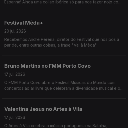
Espanha! Ainda uma collab ibérica só para nos fazer nojo com
João Torgal. O que vale é que estamos na época do melão e
está docinho.
Festival Mêda+
20 jul. 2026
Recebemos André Pereira, diretor do Festival que nos pôs a
par de, entre outras coisas, a frase "Vai à Mêda".
Bruno Martins no FMM Porto Covo
17 jul. 2026
O FMM Porto Covo abre o Festival Músicas do Mundo com
concertos ao ar livre que celebram a diversidade musical e o
encontro de culturas de todo o mundo.
Valentina Jesus no Artes à Vila
17 jul. 2026
O Artes à Vila celebra a música portuguesa na Batalha,