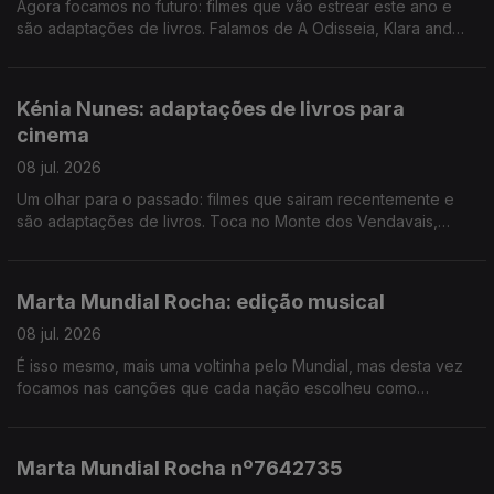
Agora focamos no futuro: filmes que vão estrear este ano e
são adaptações de livros. Falamos de A Odisseia, Klara and
the Sun, Senso e sensiblibidade e muito mais.
Kénia Nunes: adaptações de livros para
cinema
08 jul. 2026
Um olhar para o passado: filmes que sairam recentemente e
são adaptações de livros. Toca no Monte dos Vendavais,
Project Hail Mary, Hamnet, entre outros.
Marta Mundial Rocha: edição musical
08 jul. 2026
É isso mesmo, mais uma voltinha pelo Mundial, mas desta vez
focamos nas canções que cada nação escolheu como
celebração para quando marcam ou ganham um jogo. Ouça
aqui e saiba primeiro!
Marta Mundial Rocha nº7642735