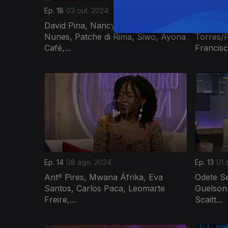
Ep. 18
03 out. 2024
Ep. 17
26 
David Pina, Nancy Moreira, Rochele
Arlindo 
Nunes, Patche di Rima, Siwo, Ayona
Torres/F
Café,...
Francisca
Ep. 14
08 ago. 2024
Ep. 13
01 
Antº Pires, Mwana Áfrika, Eva
Odete S
Santos, Carlos Paca, Leomarte
Guelson
Freire,...
Scaitt...