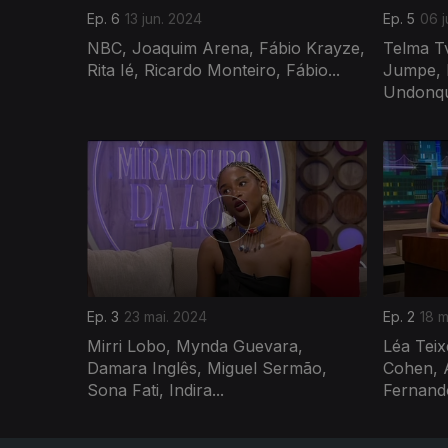
Ep. 6
13 jun. 2024
Ep. 5
06 j
NBC, Joaquim Arena, Fábio Krayze,
Telma T
Rita Ié, Ricardo Monteiro, Fábio...
Jumpe, 
Undonque
768143
Ep. 3
23 mai. 2024
Ep. 2
18 m
Mirri Lobo, Mynda Guevara,
Léa Teix
Damara Inglês, Miguel Sermão,
Cohen, 
Sona Fati, Indira...
Fernand