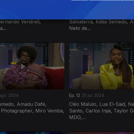
set. 2024
Ep. 16
19 set. 2024
M. Caldeira, Ângelo
Solange Salvaterra Pinto, A
ernando Vendrell,
Salvaterra, Kátia Semedo, Al
...
Neto de...
ago. 2024
Ep. 12
25 jul. 2024
emedo, Amadu Dafé,
Cléo Malulo, Lua El-Said, Ne
 Photagrapher, Miro Vemba,
Santo, Carlos Injai, Taylor 
MDO,...