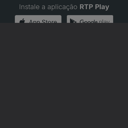
Instale a aplicação
RTP Play
Disponível para iOS, Android, Apple TV, Android TV e CarPlay
RTP PLAY
CONTACTOS
O
EM DIRETO
PROVEDORA DO
ÃO
REVER PROGRAMAS
TELESPECTADOR
PROVEDORA DO OU
CONCURSOS
UIVOS
ACESSIBILIDADES
PERGUNTAS FREQUENTES
NA
SATÉLITES
CONTACTOS
E PRIVACIDADE
POLÍTICA DE COOKIES
TERMOS E CONDIÇÕES
PUBLICIDADE
|
|
|