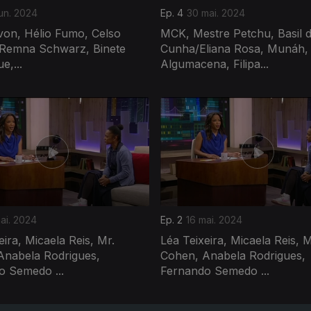
un. 2024
Ep. 4
30 mai. 2024
von, Hélio Fumo, Celso
MCK, Mestre Petchu, Basil 
Remna Schwarz, Binete
Cunha/Eliana Rosa, Munáh,
,...
Algumacena, Filipa...
ai. 2024
Ep. 2
16 mai. 2024
eira, Micaela Reis, Mr.
Léa Teixeira, Micaela Reis, M
Anabela Rodrigues,
Cohen, Anabela Rodrigues,
o Semedo ...
Fernando Semedo ...