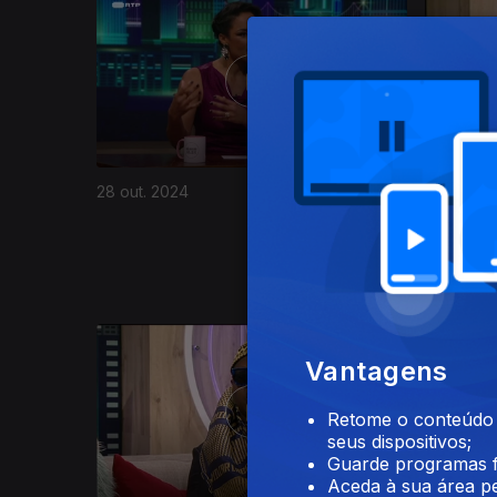
800473
Ep. 21
24 
28 out. 2024
Israel 
Jr., Ari
Vantagens
Retome o conteúdo a
seus dispositivos;
Guarde programas f
Aceda à sua área pe