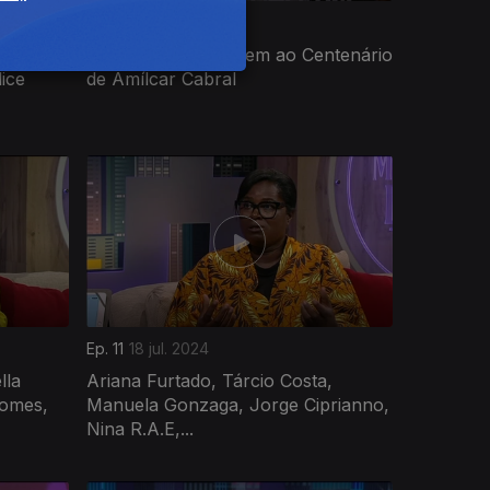
Ep. 15
12 set. 2024
oani
Especial: Homenagem ao Centenário
ice
de Amílcar Cabral
Ep. 11
18 jul. 2024
lla
Ariana Furtado, Tárcio Costa,
Gomes,
Manuela Gonzaga, Jorge Ciprianno,
Nina R.A.E,...