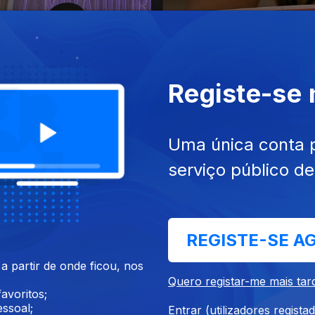
Registe-se
out. 2024
Ep. 20
17 out. 2024
Campos, Francisco Panguana
José Eduardo Agualusa, Ma
Uma única conta 
stóteles Kandimba, Nádia...
Vicente Ferreira, David J. A
serviço público d
Roberto...
REGISTE-SE A
 partir de onde ficou, nos
Quero registar-me mais tar
avoritos;
ssoal;
Entrar (utilizadores regista