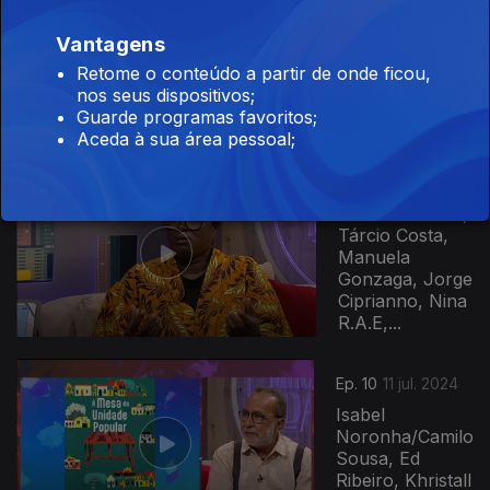
Cléo Malulo,
Vantagens
Lua El-Said,
Nella Santo,
Retome o conteúdo a partir de onde ficou,
Carlos Injai,
nos seus dispositivos;
Taylor Gomes,
Guarde programas favoritos;
MDO,...
Aceda à sua área pessoal;
Ep. 11
18 jul. 2024
Ariana Furtado,
Tárcio Costa,
Manuela
Gonzaga, Jorge
Ciprianno, Nina
R.A.E,...
Ep. 10
11 jul. 2024
Isabel
Noronha/Camilo
Sousa, Ed
Ribeiro, Khristall