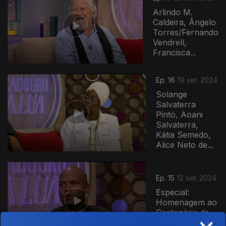
Arlindo M.
Caldeira, Ângelo
Torres/Fernando
Vendrell,
Francisca...
Ep. 16
19 set. 2024
Solange
Salvaterra
Pinto, Aoani
Salvaterra,
Kátia Semedo,
Alice Neto de...
Ep. 15
12 set. 2024
Especial:
Homenagem ao
Centenário de
×
Amílcar Cabral