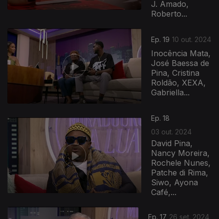
J. Amado,
Roberto...
Ep. 19
10 out. 2024
Inocência Mata,
José Baessa de
Pina, Cristina
Roldão, XEXA,
Gabriella...
Ep. 18
03 out. 2024
David Pina,
Nancy Moreira,
Rochele Nunes,
Patche di Rima,
Siwo, Ayona
Café,...
Ep. 17
26 set. 2024