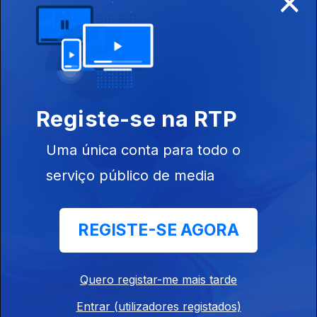
Ep. 14
08 ago. 2024
Antº Pires,
Mwana Áfrika,
Eva Santos,
Registe-se na RTP
Carlos Paca,
Leomarte
Freire,...
Uma única conta para todo o
serviço público de media
Ep. 13
01 ago. 2024
Odete Semedo,
Amadu Dafé,
REGISTE-SE AGORA
Guelson
Photagrapher,
Miro Vemba,
Quero registar-me mais tarde
Scaitt...
Entrar (utilizadores registados)
Ep. 12
25 jul. 2024