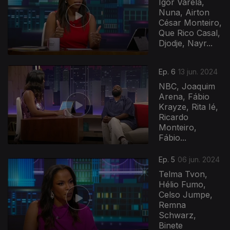
Igor Varela,
Nuna, Airton
César Monteiro,
Que Rico Casal,
Djodje, Nayr...
Ep. 6
13 jun. 2024
NBC, Joaquim
Arena, Fábio
Krayze, Rita Ié,
Ricardo
Monteiro,
Fábio...
Ep. 5
06 jun. 2024
Telma Tvon,
Hélio Fumo,
Celso Jumpe,
Remna
Schwarz,
Binete