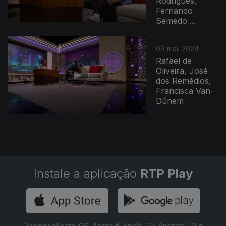
Rodrigues,
Fernando
Semedo ...
09 mai. 2024
Rafael de
Oliveira, José
dos Remédios,
Francisca Van-
Dúnem
Instale a aplicação
RTP Play
Disponível para iOS, Android, Apple TV, Android TV e