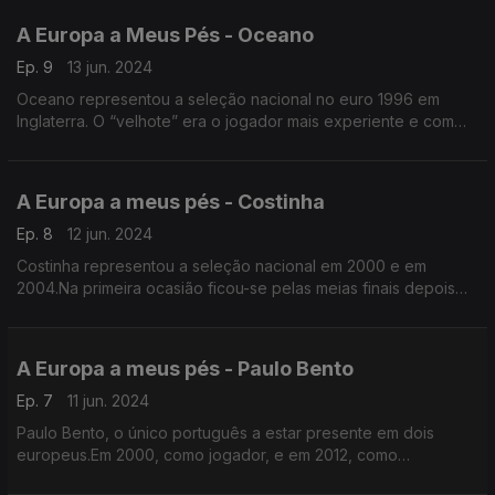
A Europa a Meus Pés - Oceano
Ep. 9
13 jun. 2024
Oceano representou a seleção nacional no euro 1996 em
Inglaterra. O “velhote” era o jogador mais experiente e com
mais idade de uma equipa onde a chamada “geração de ouro”
do futebol português.
A Europa a meus pés - Costinha
Ep. 8
12 jun. 2024
Costinha representou a seleção nacional em 2000 e em
2004.Na primeira ocasião ficou-se pelas meias finais depois
do golo de ouro apontado por Zidane. Na segunda vez, foi a
Grécia.
A Europa a meus pés - Paulo Bento
Ep. 7
11 jun. 2024
Paulo Bento, o único português a estar presente em dois
europeus.Em 2000, como jogador, e em 2012, como
selecionador nacional.