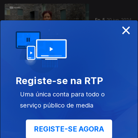
Ep. 5
20 jun. 2024
×
Redes Sociais
Responsáveis
Ep. 4
18 jun. 2024
Registe-se na RTP
Privacidade
Online
Uma única conta para todo o
serviço público de media
Ep. 3
16 jun. 2024
REGISTE-SE AGORA
A Era da