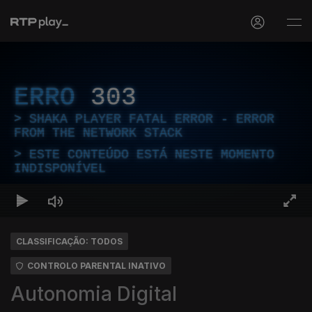
ERRO
303
SHAKA PLAYER FATAL ERROR - ERROR
FROM THE NETWORK STACK
ESTE CONTEÚDO ESTÁ NESTE MOMENTO
INDISPONÍVEL
CLASSIFICAÇÃO: TODOS
CONTROLO PARENTAL INATIVO
Autonomia Digital