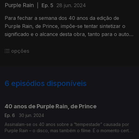
Purple Rain
|
Ep. 5
28 jun. 2024
Para fechar a semana dos 40 anos da edição de
Purple Rain, de Prince, impõe-se tentar sintetizar o
significado e o alcance desta obra, tanto para o autor
como para a música em geral. Vamos fazer as contas?
opções
6
episódios disponíveis
778073
40 anos de Purple Rain, de Prince
Ep. 6
30 jun. 2024
Assinalam-se os 40 anos sobre a “tempestade” causada por
Purple Rain – o disco, mas também o filme. É o momento certo
para a Antena 1 trazer de volta as canções e contar as histórias