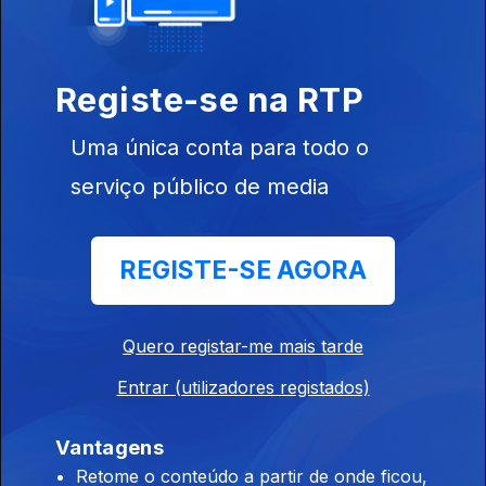
04 ago. 2024
Transição
Alimentar
Registe-se na RTP
Uma única conta para todo o
Ep. 5
serviço público de media
03 ago. 2024
Registo de
Nascimento
REGISTE-SE AGORA
Quero registar-me mais tarde
Ep. 4
28 jul. 2024
Entrar (utilizadores registados)
Álcool e
Desenvolvimento
do Bebé
Vantagens
Retome o conteúdo a partir de onde ficou,