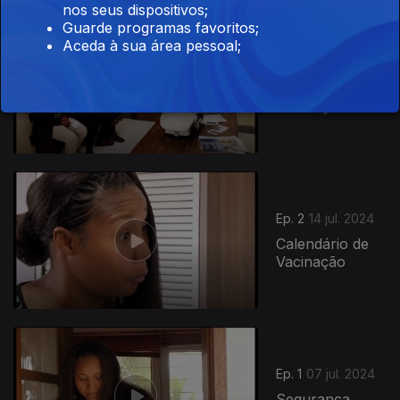
nos seus dispositivos;
Guarde programas favoritos;
Aceda à sua área pessoal;
Ep. 3
21 jul. 2024
Importância da
Vacinação
781530
Ep. 2
14 jul. 2024
Calendário de
Vacinação
Ep. 1
07 jul. 2024
Segurança