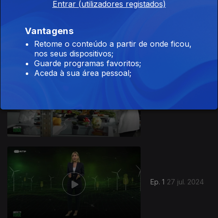
Entrar (utilizadores registados)
Ep. 3
10 ago. 2024
Vantagens
Retome o conteúdo a partir de onde ficou,
nos seus dispositivos;
Guarde programas favoritos;
Aceda à sua área pessoal;
Ep. 2
03 ago. 2024
785965
Ep. 1
27 jul. 2024