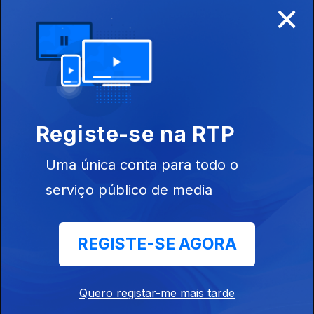
×
Ep. 5
24 ago. 2024
Registe-se na RTP
Uma única conta para todo o
serviço público de media
Ep. 4
17 ago. 2024
REGISTE-SE AGORA
787085
Quero registar-me mais tarde