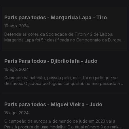
internacional de Dublin na Irlanda onde obteve uma medalha
de bronze.
Paris para todos - Margarida Lapa - Tiro
19 ago. 2024
Defende as cores da Sociedade de Tiro n.º 2 de Lisboa.
Margarida Lapa foi 5º classificada no Campeonato da Europa
de Tiro este ano.
Paris Para todos - Djibrilo Iafa - Judo
16 ago. 2024
Começou na natação, passou pelo, mas, foi no judo que se
destacou. O judoca português conquistou no ano passado a
medalha de bronze na categoria -73 kg dos Campeonatos
Paralímpicos Europeus.
Paris para todos - Miguel Vieira - Judo
15 ago. 2024
O campeão da europa e do mundo de judo em 2023 vai a
Paris à procura de uma medalha. É o atual número 3 do ranking