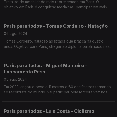
Trata-se da modalidade mais representada em Paris. O
objetivo em Paris é conquistar medalhas, participar em mais
finais, e conseguir mais diplomas paralímpicos.
Paris para todos - Tomás Cordeiro - Natação
06 ago. 2024
Tomás Cordeiro, natação adaptada que pratica há quatro
anos. Objetivo para Paris, chegar ao diploma paralímpico nas
provas de 100 metros bruços,100 metros costas e 200 metros
estilos.
Paris para todos - Miguel Monteiro -
Lançamento Peso
05 ago. 2024
Em 2022 lançou o peso a 11 metros e 60 centímetros tornando-
se recordista do mundo. Vai participar pela terceira vez nos
Jogos Paralímpicos. Em Paris, só pensa em conquistar a
medalha para Portugal.
Paris para todos - Luis Costa - Ciclismo