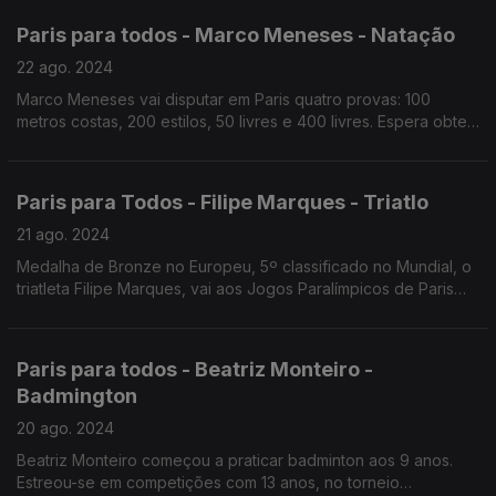
Paris para todos - Marco Meneses - Natação
22 ago. 2024
Marco Meneses vai disputar em Paris quatro provas: 100
metros costas, 200 estilos, 50 livres e 400 livres. Espera obter
bons resultados, em especial na prova de 100 metros costas,
onde é segundo do ranking mundial.
Paris para Todos - Filipe Marques - Triatlo
21 ago. 2024
Medalha de Bronze no Europeu, 5º classificado no Mundial, o
triatleta Filipe Marques, vai aos Jogos Paralímpicos de Paris
para tentar conquistar um lugar entre os cinco melhores.
Paris para todos - Beatriz Monteiro -
Badmington
20 ago. 2024
Beatriz Monteiro começou a praticar badminton aos 9 anos.
Estreou-se em competições com 13 anos, no torneio