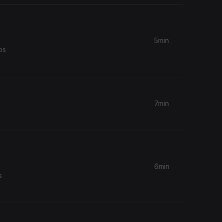
5min
os
7min
6min
s