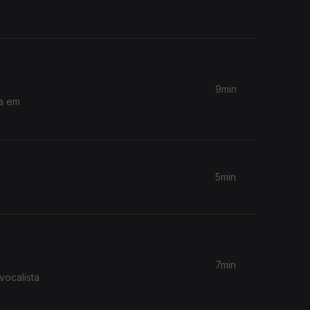
9min
da em
5min
7min
vocalista