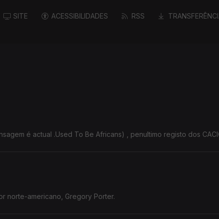
SITE
ACESSIBILIDADES
RSS
TRANSFERÊNCI
O disco foi editado há dez anos, mas a mensagem é actual .Used To Be Africans) , penulti
r norte-americano, Gregory Porter.