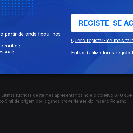
mes de destaque da editara Jukebox Saints Records fundada há qu
REGISTE-SE A
 partir de onde ficou, nos
Quero registar-me mais tar
avoritos;
ssoal;
são uma banda da cidade alemã de Frankfurt. Editaram três álbuns e
Entrar (utilizadores regista
ltimas décadas.
apresentamos hoje o coletivo GI-U que vem da
co Sinti de origem dos ciganos provenientes do Império Romano.