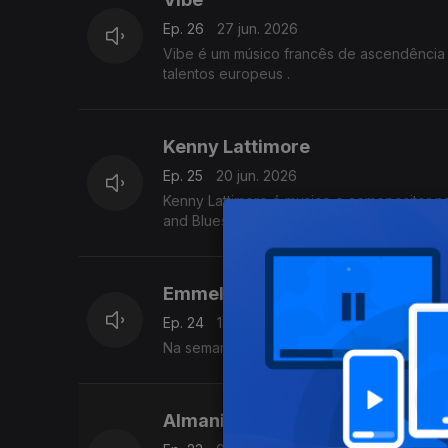
Ep. 26
27 jun. 2026
Vibe é um músico francês de ascendência
talentos europeus .
Kenny Lattimore
Ep. 25
20 jun. 2026
Kenny Lattimore é musico e comopositor n
and Blues Hall Fame há dois anos.
Emmeline Moon
Ep. 24
13 jun. 2026
Almaniah Davis