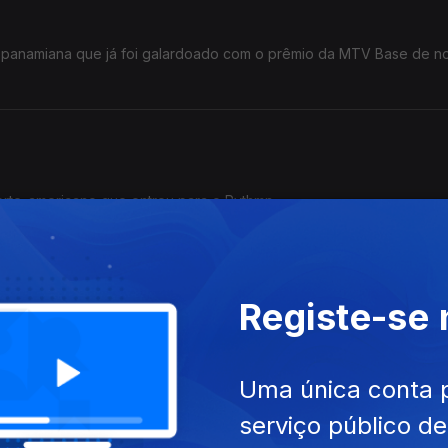
 panamiana que já foi galardoado com o prêmio da MTV Base de n
orte-americano que entrou para o Rythmn
Registe-se
Na semana passada destaquei Almaniah Davis, hoje vou dar a conhecer Emmeline Moon.
Uma única conta 
serviço público d