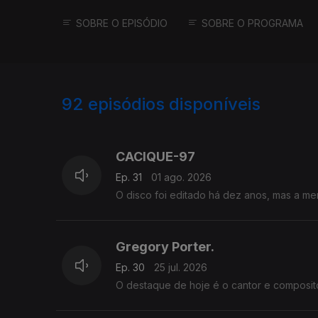
SOBRE O EPISÓDIO
SOBRE O PROGRAMA
92
episódios disponíveis
928697
910930
890364
CACIQUE-97
Ep. 31
01 ago. 2026
Gregory Porter.
Ep. 30
25 jul. 2026
O destaque de hoje é o cantor e composito