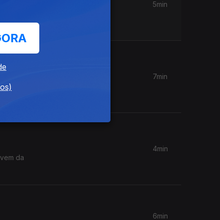
5min
atro anos
GORA
de
7min
dos)
4min
6min