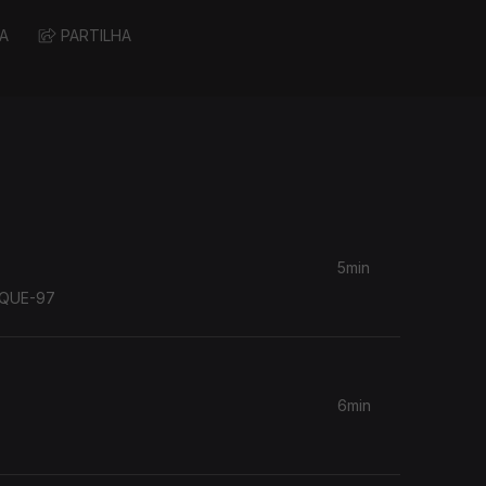
A
PARTILHA
5min
mo registo dos CACIQUE-97
6min