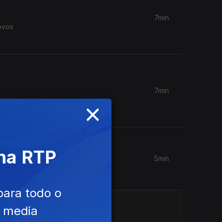
7min
ovos
7min
×
 na RTP
5min
para todo o
e media