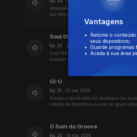
Ep. 23
06 jun. 2026
Almaniah Davis vem de Miami é um dos no
por Ammonius Soulstar.
Vantagens
Retome o conteúdo a
Soul Glanz
seus dispositivos;
Ep. 22
30 mai. 2026
Guarde programas f
Aceda à sua área pe
Soul Glanz, em português o brilho da soul 
inspiram-se em Barry White e no R&b das ú
GI-U
Ep. 21
23 mai. 2026
A música alemã está em destaque nas duas últimas rubricas deste mês 
cidade de Karlsrhrue jovens do grupo étni
O Som do Groove
Ep. 20
16 mai. 2026