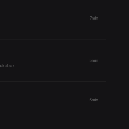
7min
5min
 Jukebox
5min