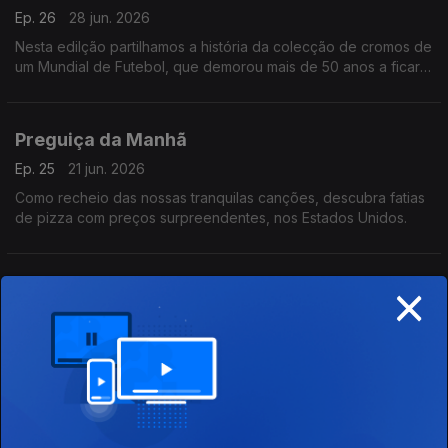
Ep. 26
28 jun. 2026
Nesta edilção partilhamos a história da colecção de cromos de
um Mundial de Futebol, que demorou mais de 50 anos a ficar
completa. É no meio de canções descontraídas.
Preguiça da Manhã
Ep. 25
21 jun. 2026
Como recheio das nossas tranquilas canções, descubra fatias
de pizza com preços surpreendentes, nos Estados Unidos.
×
Preguiça da Manhã
Ep. 24
14 jun. 2026
Temos propostas tranquilas e a história de uma criança que
quis começar bem cedo uma vida política no seu país.
Preguiça da Manhã