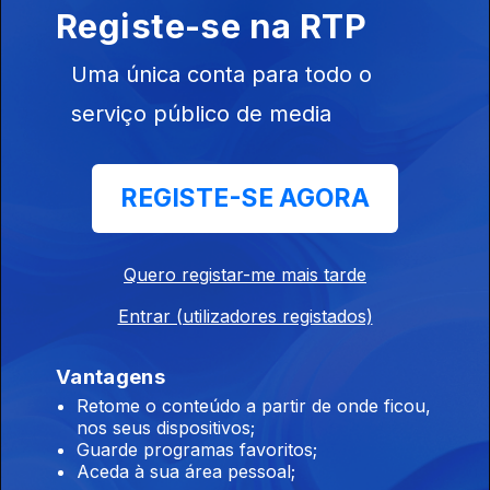
Registe-se na RTP
Ep. 23
07 jun. 2026
Ao longo de canções descontraídas, saiba que tipo de
Uma única conta para todo o
pânicos podem dar multas grandes...
serviço público de media
Preguiça da Manhã
Ep. 22
31 mai. 2026
REGISTE-SE AGORA
É no meio de tranquilas canções que partilhamos um bem
extravagante deste mundo.
Quero registar-me mais tarde
Entrar (utilizadores registados)
Preguiça da Manhã
Ep. 21
24 mai. 2026
Vantagens
No meio de uma descontraída selecção de canções, vamos
Retome o conteúdo a partir de onde ficou,
até à China, onde está a acontecer um fenómeno entre os
nos seus dispositivos;
jovens...
Guarde programas favoritos;
Aceda à sua área pessoal;
Preguiça da Manhã