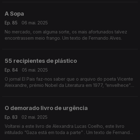
A Sopa
Ep. 85
06 mai. 2025
No mercado, com alguma sorte, os mais afortunados talvez
encontrassem meio frango. Um texto de Fernando Alves.
55 recipientes de plástico
Ep. 84
05 mai. 2025
O jornal El Pais faz-nos saber que o arquivo do poeta Vicente
Aleixandre, prémio Nobel da Literatura em 1977, “envelhece”
numa casa de Madrid, guardado em 55 recipientes de plástico.
Um texto de Fernando Alves.
O demorado livro de urgência
Ep. 83
02 mai. 2025
Voltarei a este livro de Alexandra Lucas Coelho, este livro
intitulado “Gaza está em toda a parte” . Um texto de Fernando
Alves