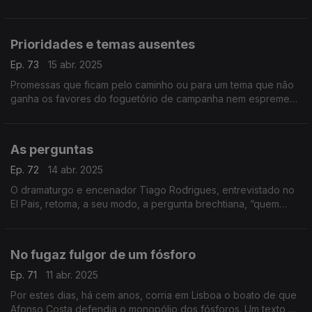
patas de galinha. Um texto de Fernando Alves.
Prioridades e temas ausentes
Ep. 73
15 abr. 2025
Promessas que ficam pelo caminho ou para um tema que não
ganha os favores do foguetório de campanha nem espreme
meninges nos debates. Um texto de Fernando Alves.
As perguntas
Ep. 72
14 abr. 2025
O dramaturgo e encenador Tiago Rodrigues, entrevistado no
El Pais, retoma, a seu modo, a pergunta brechtiana, “quem
construiu Tebas, a cidade das sete portas?”. Um texto de
Fernando Alves.
No fugaz fulgor de um fósforo
Ep. 71
11 abr. 2025
Por estes dias, há cem anos, corria em Lisboa o boato de que
Afonso Costa defendia o monopólio dos fósforos. Um texto de