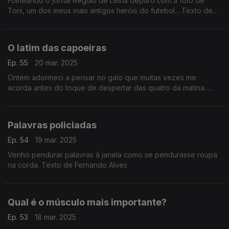
Folheando o jornal Região de Leiria deparo com a foto de
Toni, um dos meus mais antigos heróis do futebol... Texto de
Fernando Alves
O latim das capoeiras
Ep. 55
20 mar. 2025
Ontem adormeci a pensar no galo que muitas vezes me
acorda antes do toque de despertar das quatro da matina.
Texto de Fernando Alves
Palavras policiadas
Ep. 54
19 mar. 2025
Venho pendurar palavras à janela como se pendurasse roupa
na corda. Texto de Fernando Alves
Qual é o músculo mais importante?
Ep. 53
18 mar. 2025