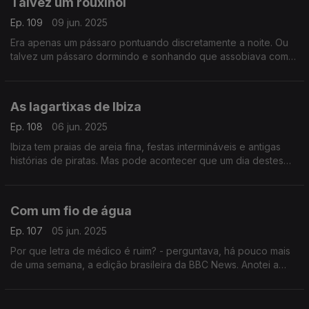
Talvez um rouxinol
Ep. 109
09 jun. 2025
Era apenas um pássaro pontuando discretamente a noite. Ou
talvez um pássaro dormindo e sonhando que assobiava como
os homens. Um texto de Fernando Alves.
As lagartixas de Ibiza
Ep. 108
06 jun. 2025
Ibiza tem praias de areia fina, festas intermináveis e antigas
histórias de piratas. Mas pode acontecer que um dia destes
acorde sem lagartixas. Um texto de Fernando Alves.
Com um fio de água
Ep. 107
05 jun. 2025
Por que letra de médico é ruim? - perguntava, há pouco mais
de uma semana, a edição brasileira da BBC News. Anotei a
pergunta, à mão. Um texto de Fernando Alves.