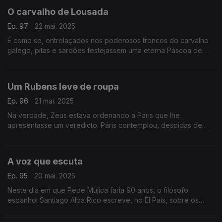
O carvalho de Lousada
Ep. 97
22 mai. 2025
É como se, entrelaçados nos poderosos troncos do carvalho
galego, pitas e sardões festejassem uma eterna Páscoa de
bolotas. Um texto de Fernando Alves.
Um Rubens leve de roupa
Ep. 96
21 mai. 2025
Na verdade, Zeus estava ordenando a Páris que lhe
apresentasse um veredicto. Páris contemplou, despidas de
véus, tal como o grande pintor Rubens no-las revelou, as três
deusas. Um texto de Fernando Alves.
A voz que escuta
Ep. 95
20 mai. 2025
Neste dia em que Pepe Mujica faria 90 anos, o filósofo
espanhol Santiago Alba Rico escreve, no El Pais, sobre os
“velhos que morrem em plena juventude”. Um texto de
Fernando Alves.