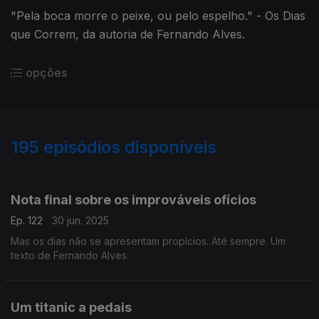
"Pela boca morre o peixe, ou pelo espelho." - Os Dias
que Correm, da autoria de Fernando Alves.
opções
195
episódios disponíveis
856881
852858
848765
844175
840345
836323
832340
828256
824441
Nota final sobre os improváveis ofícios
Ep. 122
30 jun. 2025
Mas os dias não se apresentam propícios. Até sempre. Um
texto de Fernando Alves.
Um titanic a pedais