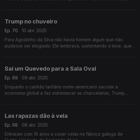
Fernando Alves.
Trump no chuveiro
Ep. 70
10 abr. 2025
Para Agostinho da Silva não havia homem algum que não
pudesse ser elogiado. Ele lembrava, sustentando a tese, que
até um assassino pode ser elogiado pela boa pontaria. Um
texto de Fernando Alves.
Sai um Quevedo para a Sala Oval
Ep. 69
09 abr. 2025
Enquanto o canhão tarifário norte-americano sacode a
economia global e faz estremecer as chancelarias, Trump
aprimora o palavrório. Um texto de Fernando Alves.
Las rapazas dão à vela
Ep. 68
08 abr. 2025
Entraram com 16 anos a coser velas na fábrica galega de