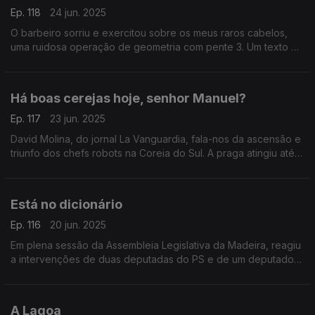
Ep. 118
24 jun. 2025
O barbeiro sorriu e exercitou sobre os meus raros cabelos,
uma ruidosa operação de geometria com pente 3. Um texto de
Fernando Alves.
Há boas cerejas hoje, senhor Manuel?
Ep. 117
23 jun. 2025
David Molina, do jornal La Vanguardia, fala-nos da ascensão e
triunfo dos chefs robots na Coreia do Sul. A praga atingiu até
os restaurantes de estrada. Um texto de Fernando Alves.
Está no dicionário
Ep. 116
20 jun. 2025
Em plena sessão da Assembleia Legislativa da Madeira, reagiu
a intervenções de duas deputadas do PS e de um deputado
do Juntos Pelo Povo. Um texto de Fernando Alves.
A Lagoa