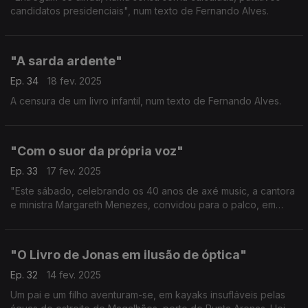
candidatos presidenciais", num texto de Fernando Alves.
"A sarda ardente"
Ep. 34
18 fev. 2025
A censura de um livro infantil, num texto de Fernando Alves.
"Com o suor da própria voz"
Ep. 33
17 fev. 2025
"Este sábado, celebrando os 40 anos de axé music, a cantora
e ministra Margareth Menezes, convidou para o palco, em
Salvador da Baía, as amigas Daniela Mercury e Ivete Sangalo."
Um texto de Fernando Alves.
"O Livro de Jonas em ilusão de óptica"
Ep. 32
14 fev. 2025
Um pai e um filho aventuram-se, em kayaks insufláveis pelas