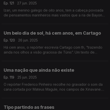
Ep. 121
27 jun. 2025
Izan, um menino galego de oito anos, tem a cabeça povoada
de pensamentos marinheiros mais vastos que a ria de Bayona.
Um texto de Fernando Alves.
Um belo dia de sol, há cem anos, em Cartago
Ep. 120
26 jun. 2025
Há cem anos, o repórter escrevia Cartago com th, “trazendo
ainda nos olhos a visão graciosa de Túnis”. Um texto de
Fernando Alves.
Uma nação que ainda não existe
Ep. 119
25 jun. 2025
O repórter Frederico Pinheiro recolhe no gravador o som da
cana cortada por Mateus Magule, nos campos de Xinavane.
Um texto de Fernando Alves.
Tipo partindo as frases