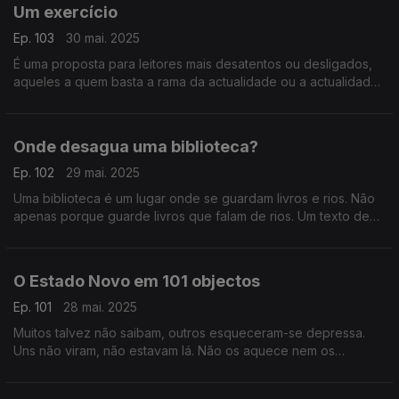
Um exercício
Ep. 103
30 mai. 2025
É uma proposta para leitores mais desatentos ou desligados,
aqueles a quem basta a rama da actualidade ou a actualidade
rameira. Um texto de Fernando Alves.
Onde desagua uma biblioteca?
Ep. 102
29 mai. 2025
Uma biblioteca é um lugar onde se guardam livros e rios. Não
apenas porque guarde livros que falam de rios. Um texto de
Fernando Alves.
O Estado Novo em 101 objectos
Ep. 101
28 mai. 2025
Muitos talvez não saibam, outros esqueceram-se depressa.
Uns não viram, não estavam lá. Não os aquece nem os
arrefece que tenha sido assim ou que tenha sido assado. Um
texto de Fernando Alves.