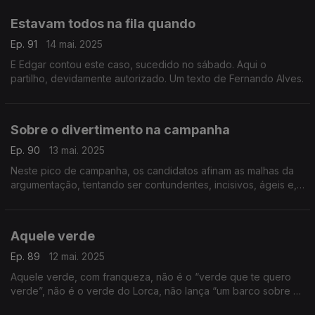
Estavam todos na fila quando
Ep. 91
14 mai. 2025
E Edgar contou este caso, sucedido no sábado. Aqui o
partilho, devidamente autorizado. Um texto de Fernando Alves.
Sobre o divertimento na campanha
Ep. 90
13 mai. 2025
Neste pico de campanha, os candidatos afinam as malhas da
argumentação, tentando ser contundentes, incisivos, ágeis e,
cada vez mais, divertidos. Um texto de Fernando Alves.
Aquele verde
Ep. 89
12 mai. 2025
Aquele verde, com franqueza, não é o “verde que te quero
verde”, não é o verde do Lorca, não lança “um barco sobre o
mar”, nem um cavalo à brida na montanha. Um texto de