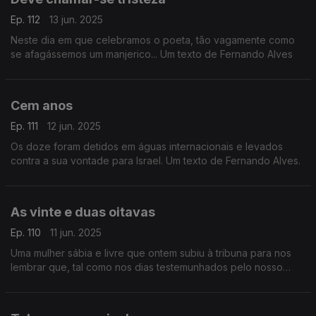
Ep. 112
13 jun. 2025
Neste dia em que celebramos o poeta, tão vagamente como
se afagássemos um manjerico... Um texto de Fernando Alves
Cem anos
Ep. 111
12 jun. 2025
Os doze foram detidos em águas internacionais e levados
contra a sua vontade para Israel. Um texto de Fernando Alves.
As vinte e duas oitavas
Ep. 110
11 jun. 2025
Uma mulher sábia e livre que ontem subiu à tribuna para nos
lembrar que, tal como nos dias testemunhados pelo nosso
poeta maior, figuras enlouquecidas podem atingir o poder. Um
texto de Fernando Alves.