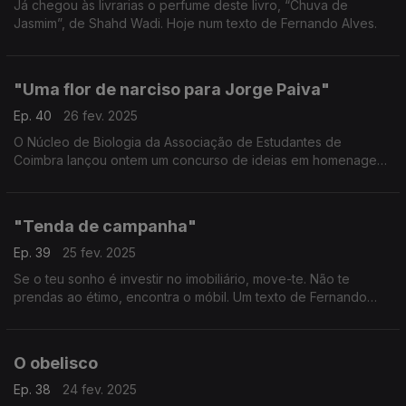
Já chegou às livrarias o perfume deste livro, “Chuva de
Jasmim”, de Shahd Wadi. Hoje num texto de Fernando Alves.
"Uma flor de narciso para Jorge Paiva"
Ep. 40
26 fev. 2025
O Núcleo de Biologia da Associação de Estudantes de
Coimbra lançou ontem um concurso de ideias em homenagem
ao botânico Jorge Paiva. É uma boa ideia. - Um texto de
Fernando Alves.
"Tenda de campanha"
Ep. 39
25 fev. 2025
Se o teu sonho é investir no imobiliário, move-te. Não te
prendas ao étimo, encontra o móbil. Um texto de Fernando
Alves.
O obelisco
Ep. 38
24 fev. 2025