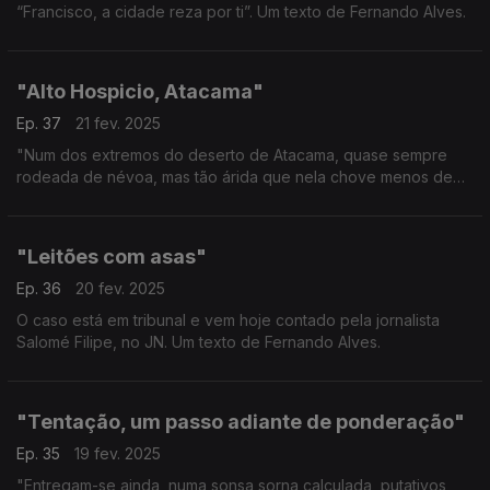
“Francisco, a cidade reza por ti”. Um texto de Fernando Alves.
"Alto Hospicio, Atacama"
Ep. 37
21 fev. 2025
"Num dos extremos do deserto de Atacama, quase sempre
rodeada de névoa, mas tão árida que nela chove menos de
um milímetro de água por ano." - Um texto de Fernando Alves.
"Leitões com asas"
Ep. 36
20 fev. 2025
O caso está em tribunal e vem hoje contado pela jornalista
Salomé Filipe, no JN. Um texto de Fernando Alves.
"Tentação, um passo adiante de ponderação"
Ep. 35
19 fev. 2025
"Entregam-se ainda, numa sonsa sorna calculada, putativos