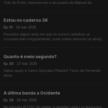
Club do Porto, reenviou-me a um poema de Manuel da
Fonseca... Texto de Fernando Alves
Estou no caderno 38
Ep. 61
28 mar. 2025
Passados alguns anos em que os nossos caminhos se
cruzaram mais irregularmente, pude ontem demorar um abraço
muito apertado a um velho camarada... Texto de Fernando
Alves
Quanto é meio segundo?
Ep. 60
27 mar. 2025
Sabes quem é Carlos Gonzalez Pintado? Texto de Fernando
Alves
A última banda a Ocidente
Ep. 59
26 mar. 2025
Na emissão A1 DOC de ontem, a repórter Linda Luz levou-nos