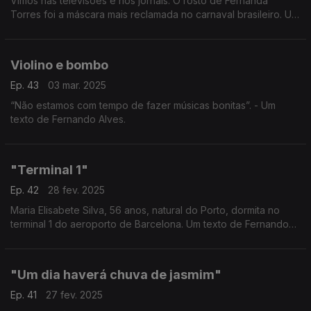
Vimos nas televisões e nos jornais. O rosto de Fernanda
Torres foi a máscara mais reclamada no carnaval brasileiro. Um
texto de Fernando Alves.
Violino e bombo
Ep. 43
03 mar. 2025
“Não estamos com tempo de fazer músicas bonitas”. - Um
texto de Fernando Alves.
"Terminal 1"
Ep. 42
28 fev. 2025
Maria Elisabete Silva, 56 anos, natural do Porto, dormita no
terminal 1 do aeroporto de Barcelona. Um texto de Fernando
Alves.
"Um dia haverá chuva de jasmim"
Ep. 41
27 fev. 2025