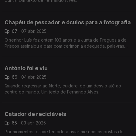
Cuntis. Um texto de Fernando Alves.
Chapéu de pescador e óculos para a fotografia
Ep. 67
07 abr. 2025
O senhor Luís fez ontem 103 anos e a Junta de Freguesia de
Priscos assinalou a data com cerimónia adequada, palavras
celebrando vida tamanha, sorrisos e prendas. Um texto de
Fernando Alves.
António foi e viu
Ep. 66
04 abr. 2025
Quando regressar ao Norte, cuidarei de um desvio até ao
centro do mundo. Um texto de Fernando Alves.
Catador de recicláveis
Ep. 65
03 abr. 2025
Por momentos, estive tentado a aviar-me com as postas de