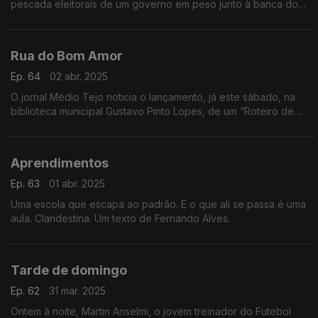
pescada eleitorais de um governo em peso junto à banca do
peixe. Um texto de Fernando Alves.
Rua do Bom Amor
Ep. 64
02 abr. 2025
O jornal Médio Tejo noticia o lançamento, já este sábado, na
biblioteca municipal Gustavo Pinto Lopes, de um “Roteiro de
Arte Mural do Concelho de Torres Novas”. Um texto de
Fernando Alves.
Aprendimentos
Ep. 63
01 abr. 2025
Uma escola que escapa ao padrão. E o que ali se passa é uma
aula. Clandestina. Um texto de Fernando Alves.
Tarde de domingo
Ep. 62
31 mar. 2025
Ontem à noite, Martin Anselmi, o jovem treinador do Futebol