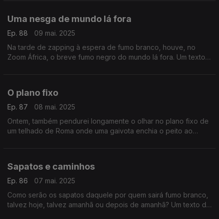
Fernando Alves.
Uma nesga de mundo lá fora
Ep. 88
09 mai. 2025
Na tarde de zapping à espera de fumo branco, houve, no
Zoom África, o breve fumo negro do mundo lá fora. Um texto
de Fernando Alves.
O plano fixo
Ep. 87
08 mai. 2025
Ontem, também pendurei longamente o olhar no plano fixo de
um telhado de Roma onde uma gaivota enchia o peito ao
vento como um guarda suíço. Um texto de Fernando Alves.
Sapatos e caminhos
Ep. 86
07 mai. 2025
Como serão os sapatos daquele por quem sairá fumo branco,
talvez hoje, talvez amanhã ou depois de amanhã? Um texto de
Fernando Alves.