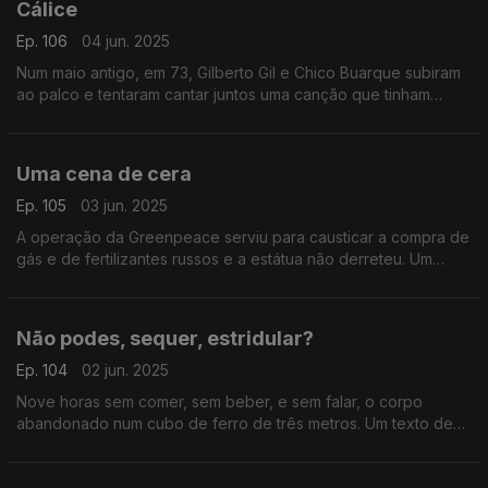
Cálice
Ep. 106
04 jun. 2025
Num maio antigo, em 73, Gilberto Gil e Chico Buarque subiram
ao palco e tentaram cantar juntos uma canção que tinham
acabado de compor em parceria. Um texto de Fernando Alves.
Uma cena de cera
Ep. 105
03 jun. 2025
A operação da Greenpeace serviu para causticar a compra de
gás e de fertilizantes russos e a estátua não derreteu. Um
texto de Fernando Alves.
Não podes, sequer, estridular?
Ep. 104
02 jun. 2025
Nove horas sem comer, sem beber, e sem falar, o corpo
abandonado num cubo de ferro de três metros. Um texto de
Fernando Alves.