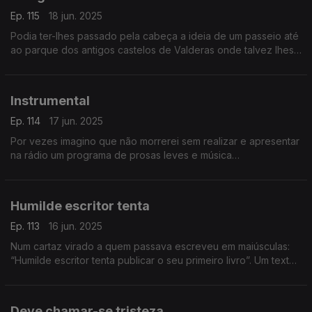
Ep. 115
18 jun. 2025
Podia ter-lhes passado pela cabeça a ideia de um passeio até
ao parque dos antigos castelos de Valderas onde talvez lhes
ocorresse visitar um surpreendente museu da arte do vidro.
Um texto de Fernando Alves.
Instrumental
Ep. 114
17 jun. 2025
Por vezes imagino que não morrerei sem realizar e apresentar
na rádio um programa de prosas leves e música
exclusivamente instrumental. Um texto de Fernando Alves.
Humilde escritor tenta
Ep. 113
16 jun. 2025
Num cartaz virado a quem passava escreveu em maiúsculas:
“Humilde escritor tenta publicar o seu primeiro livro”. Um texto
de Fernando Alves.
Deve chamar-se tristeza