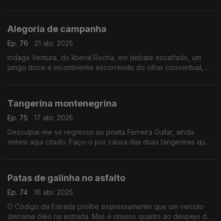
um prefácio para um livro de contos escritos pelos seus
alunos. Um texto de Fernando Alves.
Alegoria de campanha
Ep. 76
21 abr. 2025
Indaga Ventura, do liberal Rocha, em debate escalfado, um
pingo doce e incontinente escorrendo do olhar conventual, o
preço dos ovos. Um texto de Fernando Alves.
Tangerina montenegrina
Ep. 75
17 abr. 2025
Desculpai-me se regresso ao poeta Ferreira Gullar, ainda
ontem aqui citado. Faço-o por causa das duas tangerinas que
tirei do saco, por volta das 05h30. Um texto de Fernando
Alves.
Patas de galinha no asfalto
Ep. 74
16 abr. 2025
O Código da Estrada proíbe expressamente que um veículo
derrame óleo na estrada. Mas é omisso quanto ao despejo de