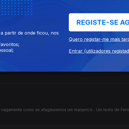
REGISTE-SE A
ealizar e apresentar na rádio um programa de prosas leves e músic
Fernando Alves.
 partir de onde ficou, nos
Quero registar-me mais tar
avoritos;
ssoal;
Entrar (utilizadores regista
em maiúsculas: “Humilde escritor tenta publicar o seu primeiro liv
o vagamente como se afagássemos um manjerico... Um texto de Fer