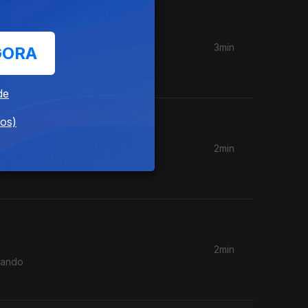
3min
GORA
a
de
dos)
2min
ro”. Um
2min
nando