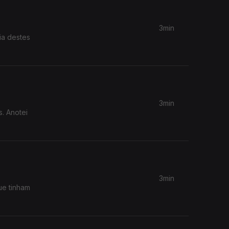
3min
dia destes
3min
. Anotei
3min
ue tinham