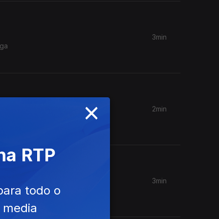
3min
aga
×
2min
 um
 na RTP
3min
para todo o
de talvez
e media