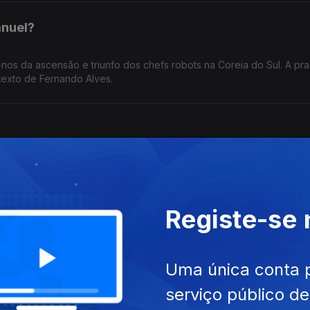
anuel?
a-nos da ascensão e triunfo dos chefs robots na Coreia do Sul. A pr
 texto de Fernando Alves.
a da Madeira, reagiu a intervenções de duas deputadas do PS e de
e Fernando Alves.
Registe-se
Uma única conta 
a de um passeio até ao parque dos antigos castelos de Valderas on
useu da arte do vidro. Um texto de Fernando Alves.
serviço público d