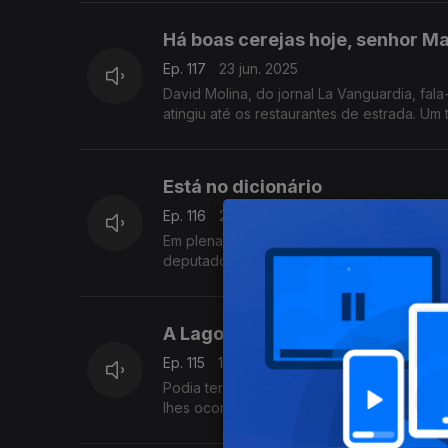
Há boas cerejas hoje, senhor M
Ep. 117
23 jun. 2025
David Molina, do jornal La Vanguardia, fal
atingiu até os restaurantes de estrada. Um
Está no dicionário
Ep. 116
20 jun. 2025
Em plena sessão da Assembleia Legislativ
deputado do Juntos Pelo Povo. Um texto d
A Lagoa
Ep. 115
18 jun. 2025
Podia ter-lhes passado pela cabeça a idei
lhes ocorresse visitar um surpreendente m