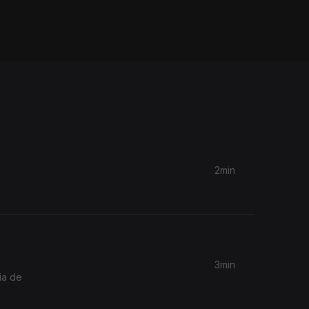
2min
3min
ia de