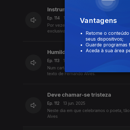
Instrumental
Ep. 114
17 jun. 2025
Vantagens
Por vezes imagino que não morrerei sem r
exclusivamente instrumental. Um texto de 
Retome o conteúdo a
seus dispositivos;
Guarde programas f
Aceda à sua área pe
Humilde escritor tenta
Ep. 113
16 jun. 2025
Num cartaz virado a quem passava escreveu 
texto de Fernando Alves.
Deve chamar-se tristeza
Ep. 112
13 jun. 2025
Neste dia em que celebramos o poeta, tã
Alves