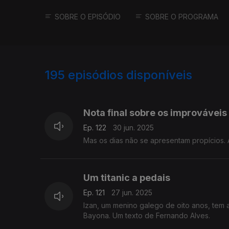
SOBRE O EPISÓDIO
SOBRE O PROGRAMA
195
episódios disponíveis
856881
852858
848765
Nota final sobre os improváveis 
Ep. 122
30 jun. 2025
Mas os dias não se apresentam propícios. 
Um titanic a pedais
Ep. 121
27 jun. 2025
Izan, um menino galego de oito anos, tem
Bayona. Um texto de Fernando Alves.