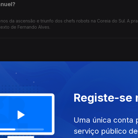
anuel?
a-nos da ascensão e triunfo dos chefs robots na Coreia do Sul. A pr
 texto de Fernando Alves.
a da Madeira, reagiu a intervenções de duas deputadas do PS e de
e Fernando Alves.
Registe-se
a de um passeio até ao parque dos antigos castelos de Valderas on
useu da arte do vidro. Um texto de Fernando Alves.
Uma única conta 
serviço público d