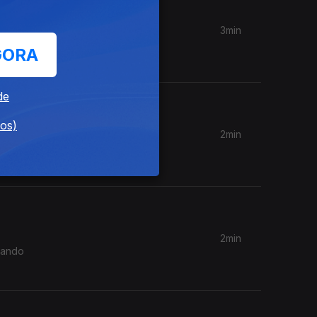
3min
a
GORA
de
dos)
2min
ro”. Um
2min
nando