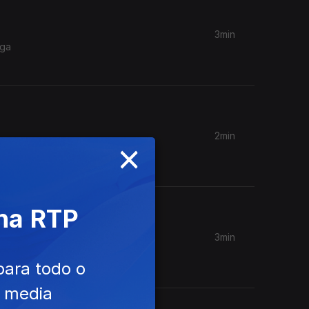
3min
aga
2min
×
 um
 na RTP
3min
de talvez
para todo o
e media