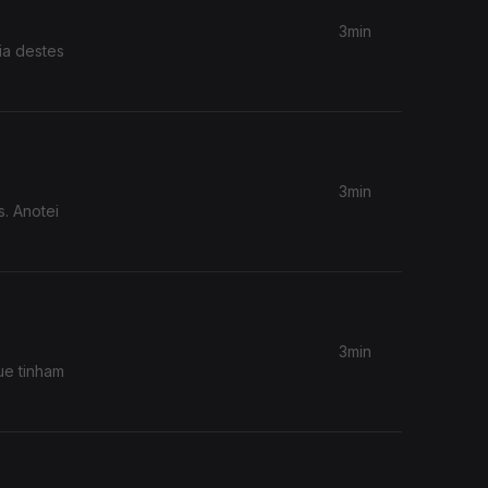
3min
dia destes
3min
. Anotei
3min
ue tinham