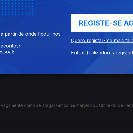
ealizar e apresentar na rádio um programa de prosas leves e músic
REGISTE-SE A
Fernando Alves.
 partir de onde ficou, nos
Quero registar-me mais tar
avoritos;
ssoal;
Entrar (utilizadores regista
em maiúsculas: “Humilde escritor tenta publicar o seu primeiro liv
o vagamente como se afagássemos um manjerico... Um texto de Fer