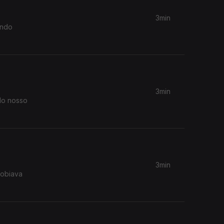
3min
ando
3min
elo nosso
3min
sobiava