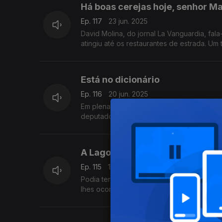
Há boas cerejas hoje, senhor M
Ep. 117
23 jun. 2025
David Molina, do jornal La Vanguardia, fal
atingiu até os restaurantes de estrada. Um
Está no dicionário
Ep. 116
20 jun. 2025
Em plena sessão da Assembleia Legislativ
deputado do Juntos Pelo Povo. Um texto d
A Lagoa
Ep. 115
18 jun. 2025
Podia ter-lhes passado pela cabeça a idei
lhes ocorresse visitar um surpreendente m