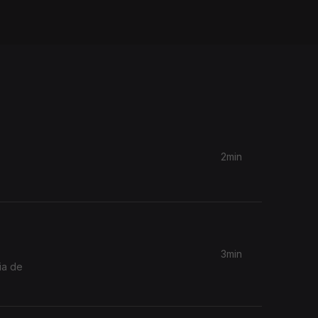
2min
3min
ia de