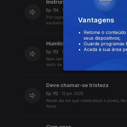
Instrumental
Ep. 114
17 jun. 2025
Por vezes imagino que não morrerei sem r
Vantagens
exclusivamente instrumental. Um texto de 
Retome o conteúdo a
seus dispositivos;
Humilde escritor tenta
Guarde programas f
Aceda à sua área pe
Ep. 113
16 jun. 2025
Num cartaz virado a quem passava escreveu 
texto de Fernando Alves.
Deve chamar-se tristeza
Ep. 112
13 jun. 2025
Neste dia em que celebramos o poeta, tã
Alves
Cem anos