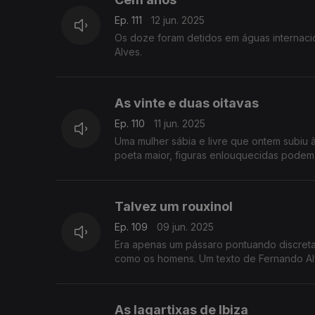
Ep. 111
12 jun. 2025
Os doze foram detidos em águas internacio
Alves.
As vinte e duas oitavas
Ep. 110
11 jun. 2025
Uma mulher sábia e livre que ontem subiu 
poeta maior, figuras enlouquecidas podem 
Talvez um rouxinol
Ep. 109
09 jun. 2025
Era apenas um pássaro pontuando discret
como os homens. Um texto de Fernando Al
As lagartixas de Ibiza