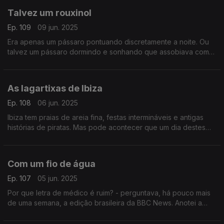
Talvez um rouxinol
Ep. 109
09 jun. 2025
Era apenas um pássaro pontuando discretamente a noite. Ou
talvez um pássaro dormindo e sonhando que assobiava como
os homens. Um texto de Fernando Alves.
As lagartixas de Ibiza
Ep. 108
06 jun. 2025
Ibiza tem praias de areia fina, festas intermináveis e antigas
histórias de piratas. Mas pode acontecer que um dia destes
acorde sem lagartixas. Um texto de Fernando Alves.
Com um fio de água
Ep. 107
05 jun. 2025
Por que letra de médico é ruim? - perguntava, há pouco mais
de uma semana, a edição brasileira da BBC News. Anotei a
pergunta, à mão. Um texto de Fernando Alves.