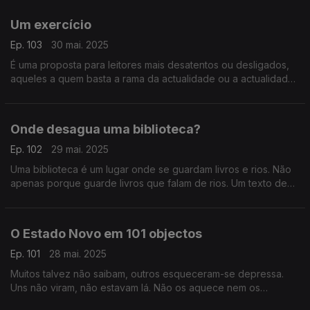
Um exercício
Ep. 103
30 mai. 2025
É uma proposta para leitores mais desatentos ou desligados,
aqueles a quem basta a rama da actualidade ou a actualidade
rameira. Um texto de Fernando Alves.
Onde desagua uma biblioteca?
Ep. 102
29 mai. 2025
Uma biblioteca é um lugar onde se guardam livros e rios. Não
apenas porque guarde livros que falam de rios. Um texto de
Fernando Alves.
O Estado Novo em 101 objectos
Ep. 101
28 mai. 2025
Muitos talvez não saibam, outros esqueceram-se depressa.
Uns não viram, não estavam lá. Não os aquece nem os
arrefece que tenha sido assim ou que tenha sido assado. Um