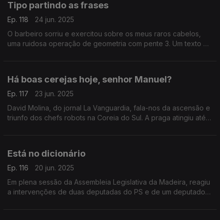
Tipo partindo as frases
Ep. 118
24 jun. 2025
O barbeiro sorriu e exercitou sobre os meus raros cabelos,
uma ruidosa operação de geometria com pente 3. Um texto de
Fernando Alves.
Há boas cerejas hoje, senhor Manuel?
Ep. 117
23 jun. 2025
David Molina, do jornal La Vanguardia, fala-nos da ascensão e
triunfo dos chefs robots na Coreia do Sul. A praga atingiu até
os restaurantes de estrada. Um texto de Fernando Alves.
Está no dicionário
Ep. 116
20 jun. 2025
Em plena sessão da Assembleia Legislativa da Madeira, reagiu
a intervenções de duas deputadas do PS e de um deputado
do Juntos Pelo Povo. Um texto de Fernando Alves.