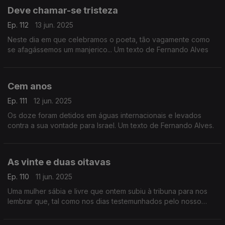
Deve chamar-se tristeza
Ep. 112
13 jun. 2025
Neste dia em que celebramos o poeta, tão vagamente como
se afagássemos um manjerico... Um texto de Fernando Alves
Cem anos
Ep. 111
12 jun. 2025
Os doze foram detidos em águas internacionais e levados
contra a sua vontade para Israel. Um texto de Fernando Alves.
As vinte e duas oitavas
Ep. 110
11 jun. 2025
Uma mulher sábia e livre que ontem subiu à tribuna para nos
lembrar que, tal como nos dias testemunhados pelo nosso
poeta maior, figuras enlouquecidas podem atingir o poder. Um
texto de Fernando Alves.