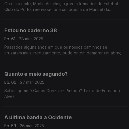
Ontem à noite, Martin Anselmi, o jovem treinador do Futebol
Club do Porto, reenviou-me a um poema de Manuel da
Fonseca... Texto de Fernando Alves
Estou no caderno 38
Ep. 61
28 mar. 2025
Passados alguns anos em que os nossos caminhos se
cruzaram mais irregularmente, pude ontem demorar um abraço
muito apertado a um velho camarada... Texto de Fernando
Alves
Quanto é meio segundo?
Ep. 60
27 mar. 2025
Sabes quem é Carlos Gonzalez Pintado? Texto de Fernando
Alves
A última banda a Ocidente
Ep. 59
26 mar. 2025