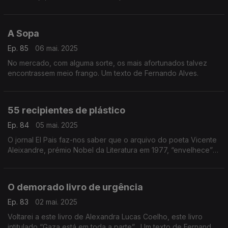
Fernando Alves.
A Sopa
Ep. 85
06 mai. 2025
No mercado, com alguma sorte, os mais afortunados talvez
encontrassem meio frango. Um texto de Fernando Alves.
55 recipientes de plástico
Ep. 84
05 mai. 2025
O jornal El Pais faz-nos saber que o arquivo do poeta Vicente
Aleixandre, prémio Nobel da Literatura em 1977, “envelhece”
numa casa de Madrid, guardado em 55 recipientes de plástico.
Um texto de Fernando Alves.
O demorado livro de urgência
Ep. 83
02 mai. 2025
Voltarei a este livro de Alexandra Lucas Coelho, este livro
intitulado “Gaza está em toda a parte” . Um texto de Fernando