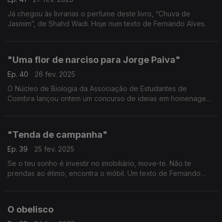
Já chegou às livrarias o perfume deste livro, “Chuva de
Jasmim”, de Shahd Wadi. Hoje num texto de Fernando Alves.
"Uma flor de narciso para Jorge Paiva"
Ep. 40
26 fev. 2025
O Núcleo de Biologia da Associação de Estudantes de
Coimbra lançou ontem um concurso de ideias em homenagem
ao botânico Jorge Paiva. É uma boa ideia. - Um texto de
Fernando Alves.
"Tenda de campanha"
Ep. 39
25 fev. 2025
Se o teu sonho é investir no imobiliário, move-te. Não te
prendas ao étimo, encontra o móbil. Um texto de Fernando
Alves.
O obelisco