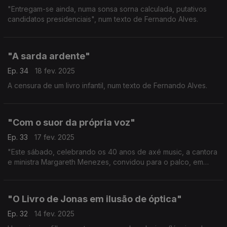
"Entregam-se ainda, numa sonsa sorna calculada, putativos
candidatos presidenciais", num texto de Fernando Alves.
"A sarda ardente"
Ep. 34
18 fev. 2025
A censura de um livro infantil, num texto de Fernando Alves.
"Com o suor da própria voz"
Ep. 33
17 fev. 2025
"Este sábado, celebrando os 40 anos de axé music, a cantora
e ministra Margareth Menezes, convidou para o palco, em
Salvador da Baía, as amigas Daniela Mercury e Ivete Sangalo."
Um texto de Fernando Alves.
"O Livro de Jonas em ilusão de óptica"
Ep. 32
14 fev. 2025