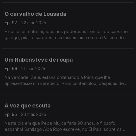
O carvalho de Lousada
Ep. 97
22 mai. 2025
É como se, entrelaçados nos poderosos troncos do carvalho
galego, pitas e sardões festejassem uma eterna Páscoa de
bolotas. Um texto de Fernando Alves.
Um Rubens leve de roupa
Ep. 96
21 mai. 2025
Na verdade, Zeus estava ordenando a Páris que lhe
apresentasse um veredicto. Páris contemplou, despidas de
véus, tal como o grande pintor Rubens no-las revelou, as três
deusas. Um texto de Fernando Alves.
A voz que escuta
Ep. 95
20 mai. 2025
Neste dia em que Pepe Mujica faria 90 anos, o filósofo
espanhol Santiago Alba Rico escreve, no El Pais, sobre os
“velhos que morrem em plena juventude”. Um texto de