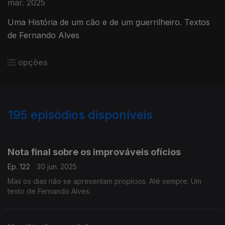
mar. 2025
Uma História de um cão e de um guerrilheiro. Textos
de Fernando Alves
opções
195
episódios disponíveis
856881
852858
848765
844175
840345
836323
832340
828256
824441
Nota final sobre os improváveis ofícios
Ep. 122
30 jun. 2025
Mas os dias não se apresentam propícios. Até sempre. Um
texto de Fernando Alves.