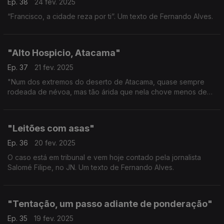
Ep. 38
24 fev. 2025
“Francisco, a cidade reza por ti”. Um texto de Fernando Alves.
"Alto Hospicio, Atacama"
Ep. 37
21 fev. 2025
"Num dos extremos do deserto de Atacama, quase sempre
rodeada de névoa, mas tão árida que nela chove menos de
um milímetro de água por ano." - Um texto de Fernando Alves.
"Leitões com asas"
Ep. 36
20 fev. 2025
O caso está em tribunal e vem hoje contado pela jornalista
Salomé Filipe, no JN. Um texto de Fernando Alves.
"Tentação, um passo adiante de ponderação"
Ep. 35
19 fev. 2025