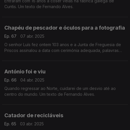
Entraram com 16 anos a coser velas na fábrica galega de
Cuntis. Um texto de Fernando Alves.
Chapéu de pescador e óculos para a fotografia
Ep. 67
07 abr. 2025
O senhor Luís fez ontem 103 anos e a Junta de Freguesia de
Priscos assinalou a data com cerimónia adequada, palavras
celebrando vida tamanha, sorrisos e prendas. Um texto de
Fernando Alves.
António foi e viu
Ep. 66
04 abr. 2025
Quando regressar ao Norte, cuidarei de um desvio até ao
centro do mundo. Um texto de Fernando Alves.
Catador de recicláveis
Ep. 65
03 abr. 2025