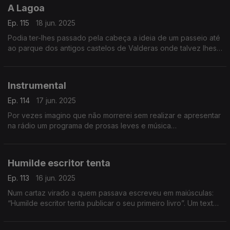
A Lagoa
Ep. 115
18 jun. 2025
Podia ter-lhes passado pela cabeça a ideia de um passeio até
ao parque dos antigos castelos de Valderas onde talvez lhes
ocorresse visitar um surpreendente museu da arte do vidro.
Um texto de Fernando Alves.
Instrumental
Ep. 114
17 jun. 2025
Por vezes imagino que não morrerei sem realizar e apresentar
na rádio um programa de prosas leves e música
exclusivamente instrumental. Um texto de Fernando Alves.
Humilde escritor tenta
Ep. 113
16 jun. 2025
Num cartaz virado a quem passava escreveu em maiúsculas:
“Humilde escritor tenta publicar o seu primeiro livro”. Um texto
de Fernando Alves.