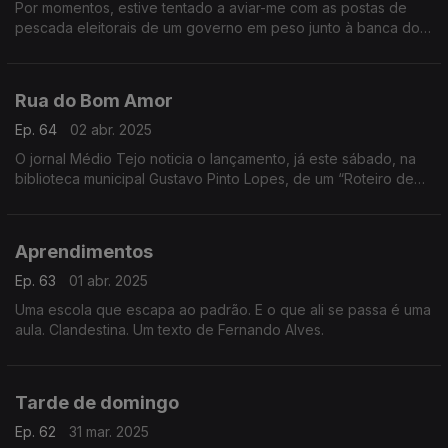
Por momentos, estive tentado a aviar-me com as postas de
pescada eleitorais de um governo em peso junto à banca do
peixe. Um texto de Fernando Alves.
Rua do Bom Amor
Ep. 64
02 abr. 2025
O jornal Médio Tejo noticia o lançamento, já este sábado, na
biblioteca municipal Gustavo Pinto Lopes, de um “Roteiro de
Arte Mural do Concelho de Torres Novas”. Um texto de
Fernando Alves.
Aprendimentos
Ep. 63
01 abr. 2025
Uma escola que escapa ao padrão. E o que ali se passa é uma
aula. Clandestina. Um texto de Fernando Alves.
Tarde de domingo
Ep. 62
31 mar. 2025