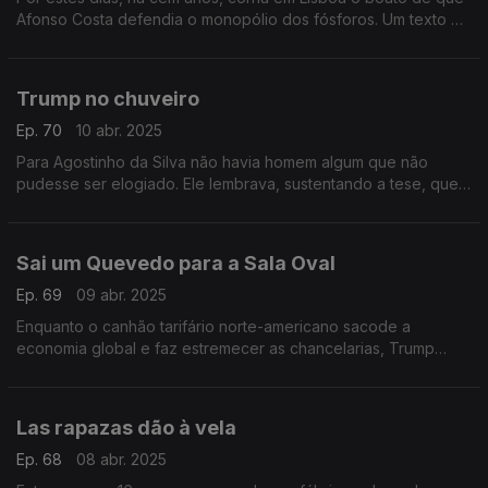
Afonso Costa defendia o monopólio dos fósforos. Um texto de
Fernando Alves.
Trump no chuveiro
Ep. 70
10 abr. 2025
Para Agostinho da Silva não havia homem algum que não
pudesse ser elogiado. Ele lembrava, sustentando a tese, que
até um assassino pode ser elogiado pela boa pontaria. Um
texto de Fernando Alves.
Sai um Quevedo para a Sala Oval
Ep. 69
09 abr. 2025
Enquanto o canhão tarifário norte-americano sacode a
economia global e faz estremecer as chancelarias, Trump
aprimora o palavrório. Um texto de Fernando Alves.
Las rapazas dão à vela
Ep. 68
08 abr. 2025