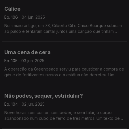
Cálice
Ep. 106
04 jun. 2025
Num maio antigo, em 73, Gilberto Gil e Chico Buarque subiram
ao palco e tentaram cantar juntos uma canção que tinham
acabado de compor em parceria. Um texto de Fernando Alves.
Uma cena de cera
Ep. 105
03 jun. 2025
A operação da Greenpeace serviu para causticar a compra de
gás e de fertilizantes russos e a estátua não derreteu. Um
texto de Fernando Alves.
Não podes, sequer, estridular?
Ep. 104
02 jun. 2025
Nove horas sem comer, sem beber, e sem falar, o corpo
abandonado num cubo de ferro de três metros. Um texto de
Fernando Alves.