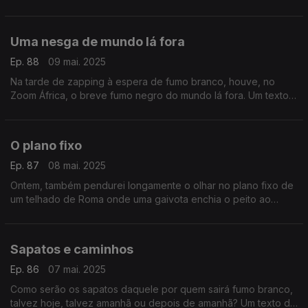
mar”, nem um cavalo à brida na montanha. Um texto de
Fernando Alves.
Uma nesga de mundo lá fora
Ep. 88
09 mai. 2025
Na tarde de zapping à espera de fumo branco, houve, no
Zoom África, o breve fumo negro do mundo lá fora. Um texto
de Fernando Alves.
O plano fixo
Ep. 87
08 mai. 2025
Ontem, também pendurei longamente o olhar no plano fixo de
um telhado de Roma onde uma gaivota enchia o peito ao
vento como um guarda suíço. Um texto de Fernando Alves.
Sapatos e caminhos
Ep. 86
07 mai. 2025
Como serão os sapatos daquele por quem sairá fumo branco,
talvez hoje, talvez amanhã ou depois de amanhã? Um texto de