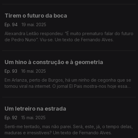
Fernando Alves.
Tirem o futuro da boca
Ep. 94
19 mai. 2025
Alexandra Leitão respondeu: “É muito prematuro falar do futuro
de Pedro Nuno”. Viu-se. Um texto de Fernando Alves.
Um hino à construção e à geometria
Ep. 93
16 mai. 2025
Em Arlanza, perto de Burgos, há um ninho de cegonha que se
tornou viral na internet. O jornal El Pais mostra-nos hoje essa
engenhosa construção que não desmerece de outras mais
famosas. Um texto de Fernando Alves.
Um letreiro na estrada
Ep. 92
15 mai. 2025
Senti-me tentado, mas não parei. Será, este, já, o tempo delas,
maduras e irresistíveis? Um texto de Fernando Alves.