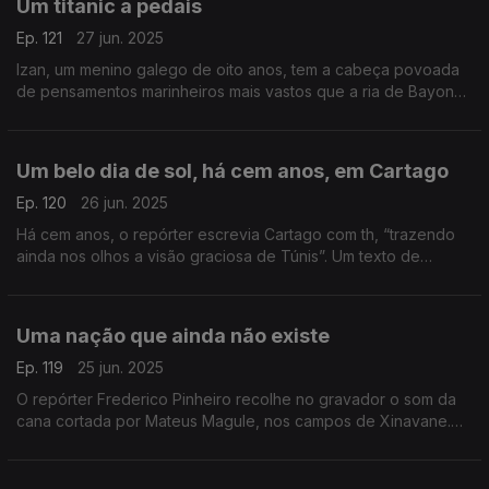
Um titanic a pedais
Ep. 121
27 jun. 2025
Izan, um menino galego de oito anos, tem a cabeça povoada
de pensamentos marinheiros mais vastos que a ria de Bayona.
Um texto de Fernando Alves.
Um belo dia de sol, há cem anos, em Cartago
Ep. 120
26 jun. 2025
Há cem anos, o repórter escrevia Cartago com th, “trazendo
ainda nos olhos a visão graciosa de Túnis”. Um texto de
Fernando Alves.
Uma nação que ainda não existe
Ep. 119
25 jun. 2025
O repórter Frederico Pinheiro recolhe no gravador o som da
cana cortada por Mateus Magule, nos campos de Xinavane.
Um texto de Fernando Alves.