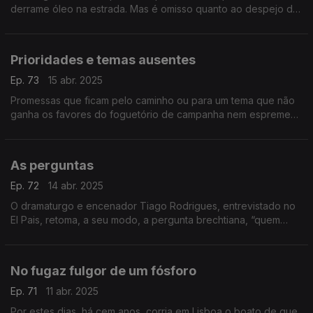
derrame óleo na estrada. Mas é omisso quanto ao despejo de
patas de galinha. Um texto de Fernando Alves.
Prioridades e temas ausentes
Ep. 73
15 abr. 2025
Promessas que ficam pelo caminho ou para um tema que não
ganha os favores do foguetório de campanha nem espreme
meninges nos debates. Um texto de Fernando Alves.
As perguntas
Ep. 72
14 abr. 2025
O dramaturgo e encenador Tiago Rodrigues, entrevistado no
El Pais, retoma, a seu modo, a pergunta brechtiana, “quem
construiu Tebas, a cidade das sete portas?”. Um texto de
Fernando Alves.
No fugaz fulgor de um fósforo
Ep. 71
11 abr. 2025
Por estes dias, há cem anos, corria em Lisboa o boato de que