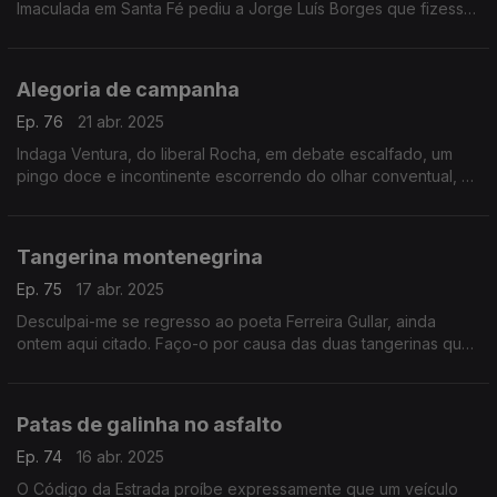
Imaculada em Santa Fé pediu a Jorge Luís Borges que fizesse
um prefácio para um livro de contos escritos pelos seus
alunos. Um texto de Fernando Alves.
Alegoria de campanha
Ep. 76
21 abr. 2025
Indaga Ventura, do liberal Rocha, em debate escalfado, um
pingo doce e incontinente escorrendo do olhar conventual, o
preço dos ovos. Um texto de Fernando Alves.
Tangerina montenegrina
Ep. 75
17 abr. 2025
Desculpai-me se regresso ao poeta Ferreira Gullar, ainda
ontem aqui citado. Faço-o por causa das duas tangerinas que
tirei do saco, por volta das 05h30. Um texto de Fernando
Alves.
Patas de galinha no asfalto
Ep. 74
16 abr. 2025
O Código da Estrada proíbe expressamente que um veículo