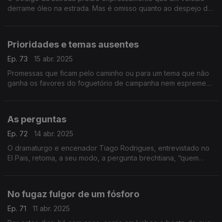
derrame óleo na estrada. Mas é omisso quanto ao despejo de
patas de galinha. Um texto de Fernando Alves.
Prioridades e temas ausentes
Ep. 73
15 abr. 2025
Promessas que ficam pelo caminho ou para um tema que não
ganha os favores do foguetório de campanha nem espreme
meninges nos debates. Um texto de Fernando Alves.
As perguntas
Ep. 72
14 abr. 2025
O dramaturgo e encenador Tiago Rodrigues, entrevistado no
El Pais, retoma, a seu modo, a pergunta brechtiana, “quem
construiu Tebas, a cidade das sete portas?”. Um texto de
Fernando Alves.
No fugaz fulgor de um fósforo
Ep. 71
11 abr. 2025