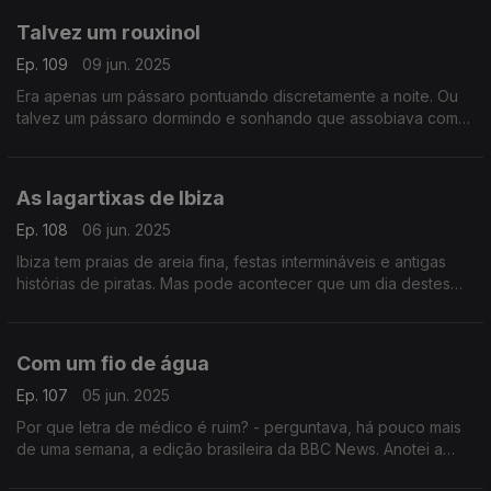
Talvez um rouxinol
Ep. 109
09 jun. 2025
Era apenas um pássaro pontuando discretamente a noite. Ou
talvez um pássaro dormindo e sonhando que assobiava como
os homens. Um texto de Fernando Alves.
As lagartixas de Ibiza
Ep. 108
06 jun. 2025
Ibiza tem praias de areia fina, festas intermináveis e antigas
histórias de piratas. Mas pode acontecer que um dia destes
acorde sem lagartixas. Um texto de Fernando Alves.
Com um fio de água
Ep. 107
05 jun. 2025
Por que letra de médico é ruim? - perguntava, há pouco mais
de uma semana, a edição brasileira da BBC News. Anotei a
pergunta, à mão. Um texto de Fernando Alves.