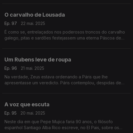
O carvalho de Lousada
Ep. 97
22 mai. 2025
É como se, entrelaçados nos poderosos troncos do carvalho
galego, pitas e sardões festejassem uma eterna Páscoa de
bolotas. Um texto de Fernando Alves.
Um Rubens leve de roupa
Ep. 96
21 mai. 2025
Na verdade, Zeus estava ordenando a Páris que lhe
apresentasse um veredicto. Páris contemplou, despidas de
véus, tal como o grande pintor Rubens no-las revelou, as três
deusas. Um texto de Fernando Alves.
A voz que escuta
Ep. 95
20 mai. 2025
Neste dia em que Pepe Mujica faria 90 anos, o filósofo
espanhol Santiago Alba Rico escreve, no El Pais, sobre os