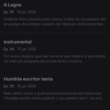
A Lagoa
Ep. 115
18 jun. 2025
Podia ter-lhes passado pela cabeça a ideia de um passeio até
ao parque dos antigos castelos de Valderas onde talvez lhes
ocorresse visitar um surpreendente museu da arte do vidro.
Um texto de Fernando Alves.
Instrumental
Ep. 114
17 jun. 2025
Por vezes imagino que não morrerei sem realizar e apresentar
na rádio um programa de prosas leves e música
exclusivamente instrumental. Um texto de Fernando Alves.
Humilde escritor tenta
Ep. 113
16 jun. 2025
Num cartaz virado a quem passava escreveu em maiúsculas:
“Humilde escritor tenta publicar o seu primeiro livro”. Um texto
de Fernando Alves.