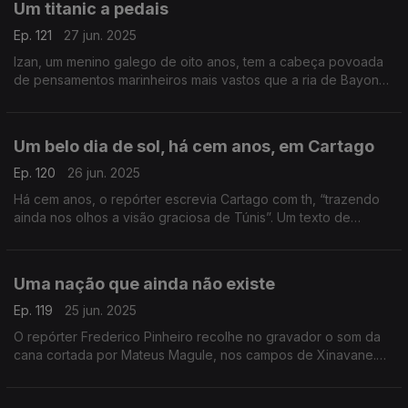
Um titanic a pedais
Ep. 121
27 jun. 2025
Izan, um menino galego de oito anos, tem a cabeça povoada
de pensamentos marinheiros mais vastos que a ria de Bayona.
Um texto de Fernando Alves.
Um belo dia de sol, há cem anos, em Cartago
Ep. 120
26 jun. 2025
Há cem anos, o repórter escrevia Cartago com th, “trazendo
ainda nos olhos a visão graciosa de Túnis”. Um texto de
Fernando Alves.
Uma nação que ainda não existe
Ep. 119
25 jun. 2025
O repórter Frederico Pinheiro recolhe no gravador o som da
cana cortada por Mateus Magule, nos campos de Xinavane.
Um texto de Fernando Alves.