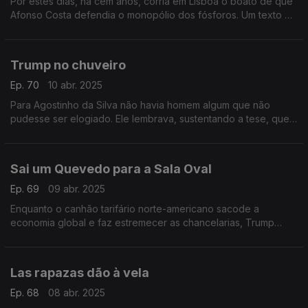
Por estes dias, há cem anos, corria em Lisboa o boato de que
Afonso Costa defendia o monopólio dos fósforos. Um texto de
Fernando Alves.
Trump no chuveiro
Ep. 70
10 abr. 2025
Para Agostinho da Silva não havia homem algum que não
pudesse ser elogiado. Ele lembrava, sustentando a tese, que
até um assassino pode ser elogiado pela boa pontaria. Um
texto de Fernando Alves.
Sai um Quevedo para a Sala Oval
Ep. 69
09 abr. 2025
Enquanto o canhão tarifário norte-americano sacode a
economia global e faz estremecer as chancelarias, Trump
aprimora o palavrório. Um texto de Fernando Alves.
Las rapazas dão à vela
Ep. 68
08 abr. 2025