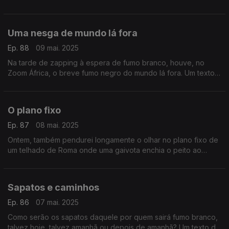
mar”, nem um cavalo à brida na montanha. Um texto de
Fernando Alves.
Uma nesga de mundo lá fora
Ep. 88
09 mai. 2025
Na tarde de zapping à espera de fumo branco, houve, no
Zoom África, o breve fumo negro do mundo lá fora. Um texto
de Fernando Alves.
O plano fixo
Ep. 87
08 mai. 2025
Ontem, também pendurei longamente o olhar no plano fixo de
um telhado de Roma onde uma gaivota enchia o peito ao
vento como um guarda suíço. Um texto de Fernando Alves.
Sapatos e caminhos
Ep. 86
07 mai. 2025
Como serão os sapatos daquele por quem sairá fumo branco,
talvez hoje, talvez amanhã ou depois de amanhã? Um texto de