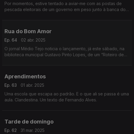
Por momentos, estive tentado a aviar-me com as postas de
pescada eleitorais de um governo em peso junto à banca do
peixe. Um texto de Fernando Alves.
Rua do Bom Amor
Ep. 64
02 abr. 2025
O jornal Médio Tejo noticia o lançamento, já este sábado, na
biblioteca municipal Gustavo Pinto Lopes, de um “Roteiro de
Arte Mural do Concelho de Torres Novas”. Um texto de
Fernando Alves.
Aprendimentos
Ep. 63
01 abr. 2025
Uma escola que escapa ao padrão. E o que ali se passa é uma
aula. Clandestina. Um texto de Fernando Alves.
Tarde de domingo
Ep. 62
31 mar. 2025