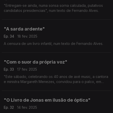
"Entregam-se ainda, numa sonsa sorna calculada, putativos
candidatos presidenciais", num texto de Fernando Alves.
"A sarda ardente"
Ep. 34
18 fev. 2025
A censura de um livro infantil, num texto de Fernando Alves.
"Com o suor da própria voz"
Ep. 33
17 fev. 2025
"Este sábado, celebrando os 40 anos de axé music, a cantora
e ministra Margareth Menezes, convidou para o palco, em
Salvador da Baía, as amigas Daniela Mercury e Ivete Sangalo."
Um texto de Fernando Alves.
"O Livro de Jonas em ilusão de óptica"
Ep. 32
14 fev. 2025