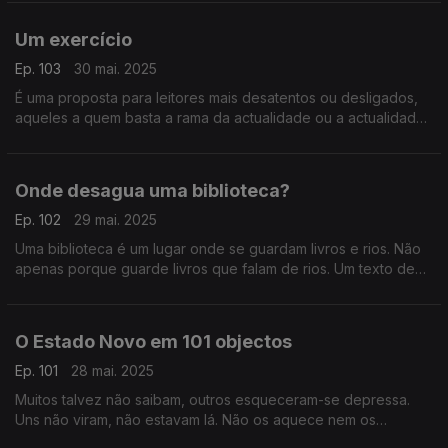
Um exercício
Ep. 103
30 mai. 2025
É uma proposta para leitores mais desatentos ou desligados,
aqueles a quem basta a rama da actualidade ou a actualidade
rameira. Um texto de Fernando Alves.
Onde desagua uma biblioteca?
Ep. 102
29 mai. 2025
Uma biblioteca é um lugar onde se guardam livros e rios. Não
apenas porque guarde livros que falam de rios. Um texto de
Fernando Alves.
O Estado Novo em 101 objectos
Ep. 101
28 mai. 2025
Muitos talvez não saibam, outros esqueceram-se depressa.
Uns não viram, não estavam lá. Não os aquece nem os
arrefece que tenha sido assim ou que tenha sido assado. Um