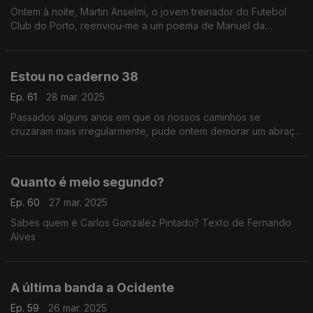
Ontem à noite, Martin Anselmi, o jovem treinador do Futebol
Club do Porto, reenviou-me a um poema de Manuel da
Fonseca... Texto de Fernando Alves
Estou no caderno 38
Ep. 61
28 mar. 2025
Passados alguns anos em que os nossos caminhos se
cruzaram mais irregularmente, pude ontem demorar um abraço
muito apertado a um velho camarada... Texto de Fernando
Alves
Quanto é meio segundo?
Ep. 60
27 mar. 2025
Sabes quem é Carlos Gonzalez Pintado? Texto de Fernando
Alves
A última banda a Ocidente
Ep. 59
26 mar. 2025