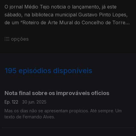
O jornal Médio Tejo noticia o lançamento, já este
sábado, na biblioteca municipal Gustavo Pinto Lopes,
de um “Roteiro de Arte Mural do Concelho de Torres
Novas”. Um texto de Fernando Alves.
opções
195
episódios disponíveis
856881
852858
848765
844175
840345
836323
832340
828256
824441
Nota final sobre os improváveis ofícios
Ep. 122
30 jun. 2025
Mas os dias não se apresentam propícios. Até sempre. Um
texto de Fernando Alves.