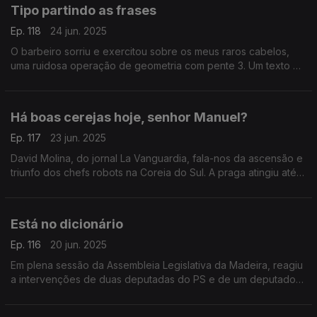
Tipo partindo as frases
Ep. 118
24 jun. 2025
O barbeiro sorriu e exercitou sobre os meus raros cabelos,
uma ruidosa operação de geometria com pente 3. Um texto de
Fernando Alves.
Há boas cerejas hoje, senhor Manuel?
Ep. 117
23 jun. 2025
David Molina, do jornal La Vanguardia, fala-nos da ascensão e
triunfo dos chefs robots na Coreia do Sul. A praga atingiu até
os restaurantes de estrada. Um texto de Fernando Alves.
Está no dicionário
Ep. 116
20 jun. 2025
Em plena sessão da Assembleia Legislativa da Madeira, reagiu
a intervenções de duas deputadas do PS e de um deputado
do Juntos Pelo Povo. Um texto de Fernando Alves.