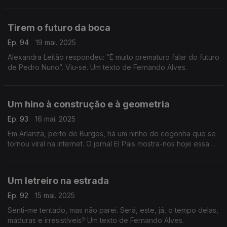
“velhos que morrem em plena juventude”. Um texto de
Fernando Alves.
Tirem o futuro da boca
Ep. 94
19 mai. 2025
Alexandra Leitão respondeu: “É muito prematuro falar do futuro
de Pedro Nuno”. Viu-se. Um texto de Fernando Alves.
Um hino à construção e à geometria
Ep. 93
16 mai. 2025
Em Arlanza, perto de Burgos, há um ninho de cegonha que se
tornou viral na internet. O jornal El Pais mostra-nos hoje essa
engenhosa construção que não desmerece de outras mais
famosas. Um texto de Fernando Alves.
Um letreiro na estrada
Ep. 92
15 mai. 2025
Senti-me tentado, mas não parei. Será, este, já, o tempo delas,
maduras e irresistíveis? Um texto de Fernando Alves.