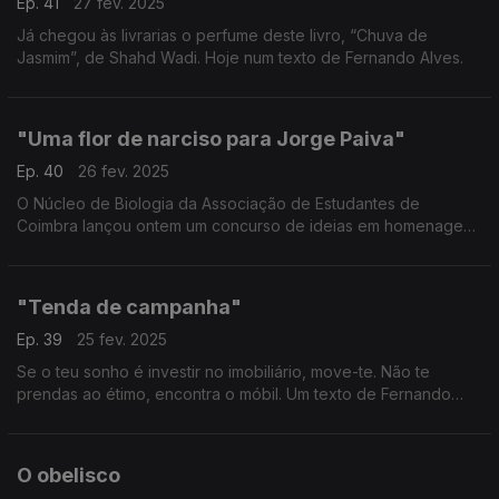
Ep. 41
27 fev. 2025
Já chegou às livrarias o perfume deste livro, “Chuva de
Jasmim”, de Shahd Wadi. Hoje num texto de Fernando Alves.
"Uma flor de narciso para Jorge Paiva"
Ep. 40
26 fev. 2025
O Núcleo de Biologia da Associação de Estudantes de
Coimbra lançou ontem um concurso de ideias em homenagem
ao botânico Jorge Paiva. É uma boa ideia. - Um texto de
Fernando Alves.
"Tenda de campanha"
Ep. 39
25 fev. 2025
Se o teu sonho é investir no imobiliário, move-te. Não te
prendas ao étimo, encontra o móbil. Um texto de Fernando
Alves.
O obelisco