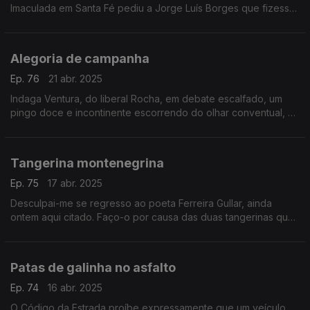
Imaculada em Santa Fé pediu a Jorge Luís Borges que fizesse
um prefácio para um livro de contos escritos pelos seus
alunos. Um texto de Fernando Alves.
Alegoria de campanha
Ep. 76
21 abr. 2025
Indaga Ventura, do liberal Rocha, em debate escalfado, um
pingo doce e incontinente escorrendo do olhar conventual, o
preço dos ovos. Um texto de Fernando Alves.
Tangerina montenegrina
Ep. 75
17 abr. 2025
Desculpai-me se regresso ao poeta Ferreira Gullar, ainda
ontem aqui citado. Faço-o por causa das duas tangerinas que
tirei do saco, por volta das 05h30. Um texto de Fernando
Alves.
Patas de galinha no asfalto
Ep. 74
16 abr. 2025
O Código da Estrada proíbe expressamente que um veículo