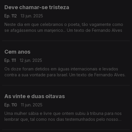
Deve chamar-se tristeza
Ep. 112
13 jun. 2025
Neste dia em que celebramos o poeta, tão vagamente como
se afagássemos um manjerico... Um texto de Fernando Alves
Cem anos
Ep. 111
12 jun. 2025
Os doze foram detidos em águas internacionais e levados
contra a sua vontade para Israel. Um texto de Fernando Alves.
As vinte e duas oitavas
Ep. 110
11 jun. 2025
Uma mulher sábia e livre que ontem subiu à tribuna para nos
lembrar que, tal como nos dias testemunhados pelo nosso
poeta maior, figuras enlouquecidas podem atingir o poder. Um
texto de Fernando Alves.