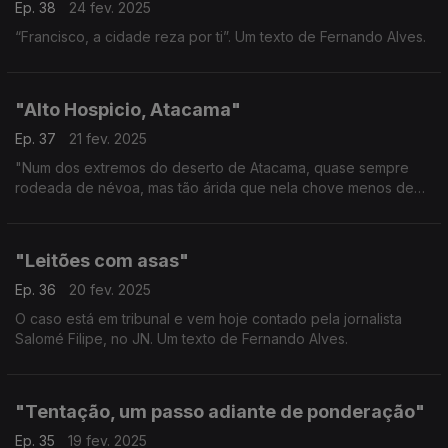
Ep. 38
24 fev. 2025
“Francisco, a cidade reza por ti”. Um texto de Fernando Alves.
"Alto Hospicio, Atacama"
Ep. 37
21 fev. 2025
"Num dos extremos do deserto de Atacama, quase sempre
rodeada de névoa, mas tão árida que nela chove menos de
um milímetro de água por ano." - Um texto de Fernando Alves.
"Leitões com asas"
Ep. 36
20 fev. 2025
O caso está em tribunal e vem hoje contado pela jornalista
Salomé Filipe, no JN. Um texto de Fernando Alves.
"Tentação, um passo adiante de ponderação"
Ep. 35
19 fev. 2025