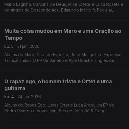
Mário Laginha, Carolina de Deus, Mike El Nite e Cuca Roseta e
os singles de Descendentes, Edmundo Inácio ft. Peculiar,
Ganso, Dela Marmy, Capital da Bulgária, Rita Braga ft. JP
Simões e Leonor Arnaut, entre outros
Muita coisa mudou em Maro e uma Oração ao
Tempo
Ep. 5
31 jan. 2026
Álbuns de Maro, Cara de Espelho, João Mesquita e Expresso
Transatlântico. O EP de Janeiro e Kyle Quest. E singles de
António Zambujo & Caetano Veloso, Joana Alegre, Tomás
Meirelles, Matilda, Mallina, Inês Apenas e Syro.
O rapaz ego, o homem triste e Ortet e uma
guitarra
Ep. 4
24 jan. 2026
Álbuns de Rapaz Ego, Lucas Ortet e Luca Argel, um EP de
Pedro Ricardo e novas canções de João Só & Tiago
Nogueira, S. Pedro, Frankie Chavez com Tatanka, Valter Rolo,
Logg, Rita Onofre, Nenny x Bispo, entre outras