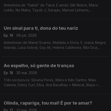
Antestreia de "Sabiá" de Tainá. E ainda: Silk Nobre, Maria
Leitão, No Maka, Tayob J, Garajau, Manuel Linhares,
Constança Quinteiro, Ana Margarida, Gonçalo Malafaya e
Joaquim Ferreira.
Um sinal para ti, dona do teu nariz
Ep. 19
06 jun. 2026
Antestreias de Manel Soares, Mafalda e Elvira. E Joana Alegre,
Iolanda, Luísa Sobral, Guy Ali, Helena Caldeoira, Rita Cruz,
Margarida e Ezequiel.
Ao espelho, só gente de tranças
Ep. 18
30 mai. 2026
Três exclusivos: Silvana Peres, Mara e Inês Santos. Mais:
Calema, Emmy Curl, Elisa, Ana Bacalhau + Mimicat, Blaya +
Maria João, Luiz Caracol, Sérgio Onze + Gisela João e
Millhanas.
Olinda, rapariga, tou mal! É por te amar?
Ep. 17
23 mai. 2026