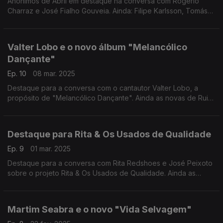
Anónimos de Abril em destaque na conversa com Rogério
Charraz e José Fialho Gouveia. Ainda: Filipe Karlsson, Tomás
Rocha & Carolina de Deus, Sofia Leão, João Marques, Carlos
Leitão, Lisa Sereno e Maninho.
Valter Lobo e o novo álbum "Melancólico
Dançante"
Ep. 10
08 mar. 2025
Destaque para a conversa com o cantautor Valter Lobo, a
propósito de "Melancólico Dançante". Ainda as novas de Rui
Reininho & Orquestra Jazz de Matosinhos, RioLisboa, Gui Aly,
Adois, fix it david, Miguel Luz e Biloba.
Destaque para Rita & Os Usados de Qualidade
Ep. 9
01 mar. 2025
Destaque para a conversa com Rita Redshoes e José Peixoto
sobre o projeto Rita & Os Usados de Qualidade. Ainda as
novas de João Mesquita & Sara Afonso, Nuno, Mountain
Valley, Beatriz Rosário e Ray, entre outros.
Martim Seabra e o novo "Vida Selvagem"