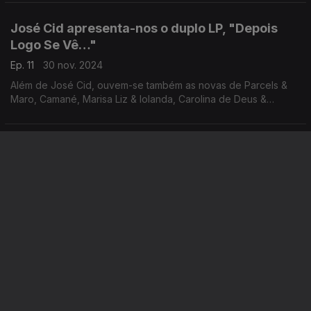
Tiago Nogueira, Telmo Pires e Bruno Chaveiro.
José Cid apresenta-nos o duplo LP, "Depois
Logo Se Vê…"
Ep. 11
30 nov. 2024
Além de José Cid, ouvem-se também as novas de Parcels &
Maro, Camané, Marisa Liz & Iolanda, Carolina de Deus &
Ricardo Liz Almeida, Pedro Moutinho & Helder Moutinho,
Manila e Pedro Peres.
João Só é o convidado da semana e o álbum
"Nos Tempos Livres"
Ep. 10
23 nov. 2024
Em estúdio, João Só apresenta o seu 6º e novo álbum, "Nos
Tempos Livres". Ouvimos ainda Milhanas, Valter Lobo, Rita &
Os Usados de Qualidade, André Viamonte com Mimicat, Left.,
Jazzymoon e Luís Figueiredo e Manuel Rocha.
"Lat Night In Amesterdam" com The Black
Mamba em estúdio
Ep. 9
16 nov. 2024