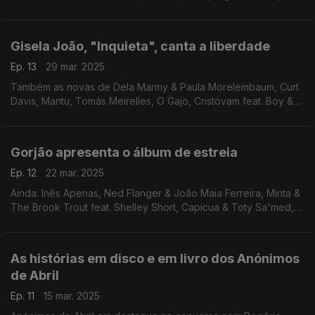
Mariana Moreira, Grand Pulsar & Tainá, Maria João, Vanyfox &
Ana Moura.
Gisela João, "Inquieta", canta a liberdade
Ep. 13
29 mar. 2025
Também as novas de Dela Marmy & Paula Morelembaum, Curt
Davis, Mantu, Tomás Meirelles, O Gajo, Cristóvam feat. Boy &
Bear e Beatbombers.
Gorjão apresenta o álbum de estreia
Ep. 12
22 mar. 2025
Ainda: Inês Apenas, Ned Flanger & João Maia Ferreira, Minta &
The Brook Trout feat. Shelley Short, Capicua & Toty Sa'med,
Carolina Deslandes & Iolanda, João Pedro Pais & Bispo e Lina
& Marco Mezquida.
As histórias em disco e em livro dos Anónimos
de Abril
Ep. 11
15 mar. 2025