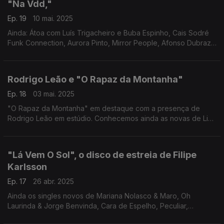
"Na Vdd,"
Ep. 19
10 mai. 2025
Ainda: Átoa com Luís Trigacheiro e Buba Espinho, Cais Sodré
Funk Connection, Aurora Pinto, Mirror People, Afonso Dubraz,
André Viamonte & Paulo Ribeiro, Rapaz Ego e "Ferry Gold", o
novo LP de A Garota Não.
Rodrigo Leão e "O Rapaz da Montanha"
Ep. 18
03 mai. 2025
"O Rapaz da Montanha" em destaque com a presença de
Rodrigo Leão em estúdio. Conhecemos ainda as novas de Lina
& Jules Maxwell, Marco Oliveira & José Peixoto e Ana Mariano,
o EP de Carl Karlsson e o álbum de Paulo Flores.
"Lá Vem O Sol", o disco de estreia de Filipe
Karlsson
Ep. 17
26 abr. 2025
Ainda os singles novos de Mariana Nolasco & Maro, Oh
Laurinda & Jorge Benvinda, Cara de Espelho, Peculiar,
Sandrino, Montanha Mágica, Rita Rocha e um tema de José