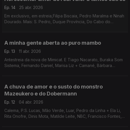
Ep. 14
25 abr. 2026
Em exclusivo, em estreia,Filipa Biscaia, Pedro Maralma e Ninah
Dourado. Mais: S. Pedro, Duque Província, Do Cabo do
Mundo, Ivo Lucas, João Castilho, Inês Marques lucas, Pedro
do Vale, Matheus Paraizo e Cuca Roseta
A minha gente aberta ao puro mambo
Ep. 13
11 abr. 2026
Antestreia da nova de Mimicat. E Tiago Nacarato, Buraka Som
Sistema, Fernando Daniel, Marisa Liz + Camané, Bárbara
Bandeira, Silk Nobre, Rita Braga, Miguel Marôco, Catarina
Branco , PZ + Emmy Curl , Jura e Holy Nothing
A chuva de amor e o susto do monstro
Mazeukero e do Dobermann
Ep. 12
04 abr. 2026
Calema, P.S. Lucas, Mão Verde, Luar, Pedro da Linha + Ela Li,
Rita Onofre, Dinis Mota, Matilde Leite, NBC, Francisco Fontes,
Ella Nor + Mogno e Cátia Gonçalves.