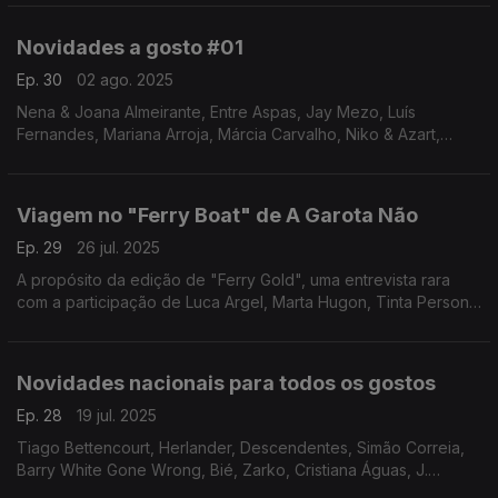
Não e Expresso Transatlântico.
Novidades a gosto #01
Ep. 30
02 ago. 2025
Nena & Joana Almeirante, Entre Aspas, Jay Mezo, Luís
Fernandes, Mariana Arroja, Márcia Carvalho, Niko & Azart,
Komet, Flaviana Borges, Miguel Marôco, Ricardo Reis Soares,
Du Norhin' e Àtoa, Luís Trigacheiro & Buba Espinho
Viagem no "Ferry Boat" de A Garota Não
Ep. 29
26 jul. 2025
A propósito da edição de "Ferry Gold", uma entrevista rara
com a participação de Luca Argel, Marta Hugon, Tinta Persona
e Sérgio Godinho. Ainda novos temas de Josh, Azinhaga &
Jorge Benvinda e Too Many Suns
Novidades nacionais para todos os gostos
Ep. 28
19 jul. 2025
Tiago Bettencourt, Herlander, Descendentes, Simão Correia,
Barry White Gone Wrong, Bié, Zarko, Cristiana Águas, J.
Mystery, Luís Braz Teixeira & Sara Megre, Os Vizinhos, Martim