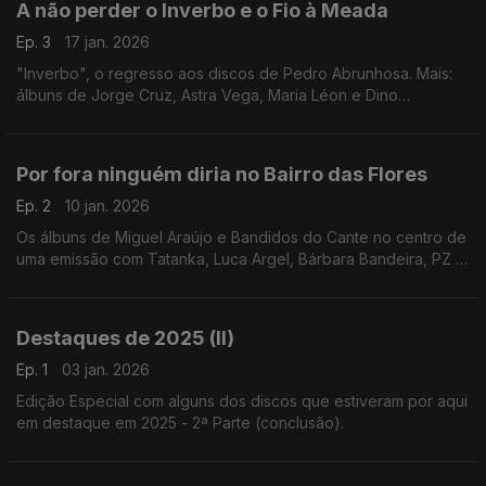
A não perder o Inverbo e o Fio à Meada
Ep. 3
17 jan. 2026
"Inverbo", o regresso aos discos de Pedro Abrunhosa. Mais:
álbuns de Jorge Cruz, Astra Vega, Maria Léon e Dino
d'Santiago com Criolo e Amaro Freitas. Ainda: Ana Bacalhau,
Capitão Fausto, Stereossauro, Garajau e Maro.
Por fora ninguém diria no Bairro das Flores
Ep. 2
10 jan. 2026
Os álbuns de Miguel Araújo e Bandidos do Cante no centro de
uma emissão com Tatanka, Luca Argel, Bárbara Bandeira, PZ ft.
Samuel Úria, Filipe Gonçalves e Quinta do Bill ft. Tiago
Nogueira, entre outros.
Destaques de 2025 (II)
Ep. 1
03 jan. 2026
Edição Especial com alguns dos discos que estiveram por aqui
em destaque em 2025 - 2ª Parte (conclusão).