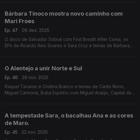
e Virgul, entre outros.
Bárbara Tinoco mostra novo caminho com
Mari Froes
Ep. 47
06 dez. 2025
O disco de Salvador Sobral com First Breath After Coma, os
EPs de Ricardo Reis Soares e Sara Cruz e temas de Bárbara
Tinoco com Mari Froes, Àtoa com Vizinhos e a ante estreia de
Caio com Benjamim, entre outros.
O Alentejo a unir Norte e Sul
Ep. 46
29 nov. 2025
Raquel Tavares e Cristina Branco e temas de Canto Nono,
Miguel Carmona, Buba Espinho com Miguel Araújo, Capital da
Bulgária, Tuyo com Branko, Retimbrar, Anna Joyce com
Ivandro e Expresso Transatlântico.
A tempestade Sara, o bacalhau Ana e as cores
de Maro.
Ep. 45
22 nov. 2025