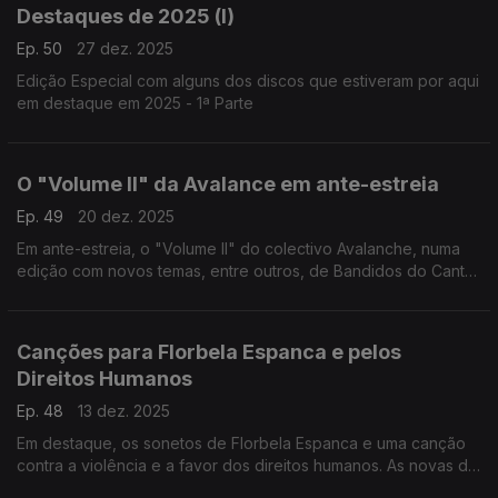
Destaques de 2025 (I)
Ep. 50
27 dez. 2025
Edição Especial com alguns dos discos que estiveram por aqui
em destaque em 2025 - 1ª Parte
O "Volume II" da Avalance em ante-estreia
Ep. 49
20 dez. 2025
Em ante-estreia, o "Volume II" do colectivo Avalanche, numa
edição com novos temas, entre outros, de Bandidos do Cante
com António Zambujo, Quinta do Bill com Tiago Nogueira,
Tiago Nacarato, Matilde Cid & Rodrigo Pereira
Canções para Florbela Espanca e pelos
Direitos Humanos
Ep. 48
13 dez. 2025
Em destaque, os sonetos de Florbela Espanca e uma canção
contra a violência e a favor dos direitos humanos. As novas de
Rita Rocha, Carolina de Deus com Jimmy P, Carolina Deslandes