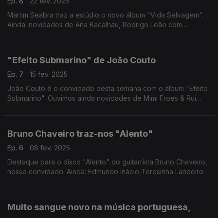
Ep. 8
22 fev. 2025
Martim Seabra traz a estúdio o novo álbum "Vida Selvagem".
Ainda: novidades de Ana Bacalhau, Rodrigo Leão com
Francisco Palma, Da Chick, Anónimos de Abril, Diogo Fonseca,
Sogranora e Nuno Guerreiro & Mau Feitio
"Efeito Submarino" de João Couto
Ep. 7
15 fev. 2025
João Couto é o convidado desta semana com o álbum "Efeito
Submarino". Ouvimos ainda novidades de Mimi Froes & Rui
Veloso, Inês de Vasconcellos, Jorge Roque, Filipe Keil, Maria
Emília, Simão Correia e FeMa.
Bruno Chaveiro traz-nos "Alento"
Ep. 6
08 fev. 2025
Destaque para o disco "Alento" do guitarrista Bruno Chaveiro,
nosso convidado. Ainda: Edmundo Inácio,Teresinha Landeiro &
Jota.pê, Jasmim, Bandidos do Cante, Vossemecê, S. Pedro,
André Rosinha feat. João Neves e OMIRI.
Muito sangue novo na música portuguesa,