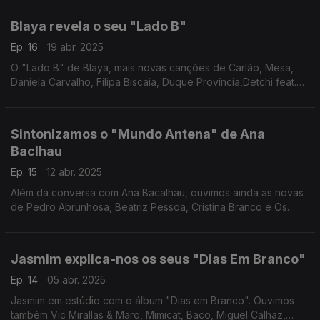
Afonso que chega agora às plataformas digitais.
Blaya revela o seu "Lado B"
Ep. 16
19 abr. 2025
O "Lado B" de Blaya, mais novas canções de Carlão, Mesa,
Daniela Carvalho, Filipa Biscaia, Duque Província,Detchi feat.
Luís Fialho e Sofia Assis e o EP "Cicatrizes" de Kyle Quest.
Sintonizamos o "Mundo Antena" de Ana
Baclhau
Ep. 15
12 abr. 2025
Além da conversa com Ana Bacalhau, ouvimos ainda as novas
de Pedro Abrunhosa, Beatriz Pessoa, Cristina Branco e Os
Azeitonas e espreitamos o álbum de estreia dos Quase
Nicolau.
Jasmim explica-nos os seus "Dias Em Branco"
Ep. 14
05 abr. 2025
Jasmim em estúdio com o álbum "Dias em Branco". Ouvimos
também Vic Mirallas & Maro, Mimicat, Baco, Miguel Calhaz,