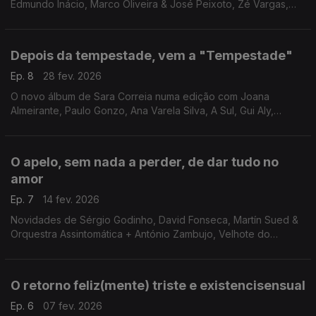
Edmundo Inácio, Marco Oliveira & José Peixoto, Zé Vargas,
Orquestra de Jazz de Leiria + Samuel Úria, Mafalda Veiga,
Diana Vilarinho e Francisca + João Só.
Depois da tempestade, vem a "Tempestade"
Ep. 8
28 fev. 2026
O novo álbum de Sara Correia numa edição com Joana
Almeirante, Paulo Gonzo, Ana Varela Silva, A Sul, Gui Aly,
Beatriz Pessoa + Femme Falafel, Inês de Vasconcellos + Paulo
de Carvalho, Nena, Daniel Pereira Cristo e Elisa.
O apelo, sem nada a perder, de dar tudo no
amor
Ep. 7
14 fev. 2026
Novidades de Sérgio Godinho, David Fonseca, Martín Sued &
Orquestra Assintomática + António Zambujo, Velhote do
Carmo, Calema, Napa, Alex d'Alva, Diogo Piçarra & Marisa Liz e
Nina R.A.E., entre outros.
O retorno feliz(mente) triste e existencisensual
Ep. 6
07 fev. 2026