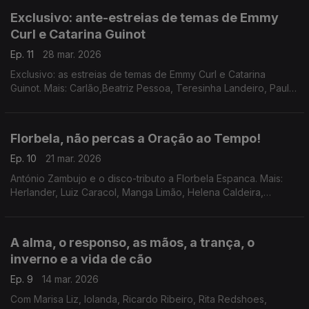
Exclusivo: ante-estreias de temas de Emmy
Curl e Catarina Guinot
Ep. 11
28 mar. 2026
Exclusivo: as estreias de temas de Emmy Curl e Catarina
Guinot. Mais: Carlão,Beatriz Pessoa, Teresinha Landeiro, Paulo
Ribeiro, Latte, Afonso Dubraz + Luís Trigacheiro, Lauren, Inês
Apenas, Margarida e João Afonso
Florbela, não percas a Oração ao Tempo!
Ep. 10
21 mar. 2026
António Zambujo e o disco-tributo a Florbela Espanca. Mais:
Herlander, Luiz Caracol, Manga Limão, Helena Caldeira,
Constança Quinteiro, André Rosinha + Salvador Sobral, S.
Pedro + Joana Almeirante e Margarida Campelo.
A alma, o responso, as mãos, a trança, o
inverno e a vida de cão
Ep. 9
14 mar. 2026
Com Marisa Liz, Iolanda, Ricardo Ribeiro, Rita Redshoes,