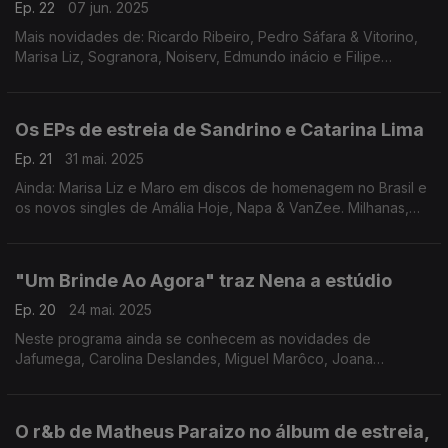
Ep. 22
07 jun. 2025
Mais novidades de: Ricardo Ribeiro, Pedro Sáfara & Vitorino,
Marisa Liz, Sogranora, Noiserv, Edmundo inácio e Filipe
Furtado Trio
Os EPs de estreia de Sandrino e Catarina Lima
Ep. 21
31 mai. 2025
Ainda: Marisa Liz e Maro em discos de homenagem no Brasil e
os novos singles de Amália Hoje, Napa & VanZee. Milhanas,
Manel Cruz e A Sul.
"Um Brinde Ao Agora" traz Nena a estúdio
Ep. 20
24 mai. 2025
Neste programa ainda se conhecem as novidades de
Jafumega, Carolina Deslandes, Miguel Marôco, Joana
Espadinha & Salvador Sobral, Diogo Zambujo & Tainá e Nayr
Faquirá
O r&b de Matheus Paraizo no álbum de estreia,