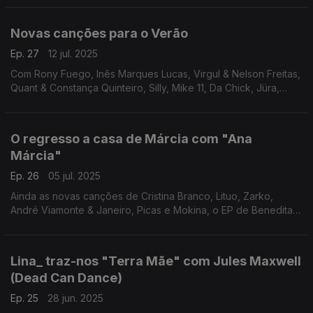
Taborda e Ivandro.
Novas canções para o Verão
Ep. 27
12 jul. 2025
Com Rony Fuego, Inês Marques Lucas, Virgul & Nelson Freitas,
Quant & Constança Quinteiro, Silly, Mike 11, Da Chick, Jüra,
Capital da Bulgária, Carlota Ulrich, Adois & Mar Aberto e Manga
Limão.
O regresso a casa de Márcia com "Ana
Márcia"
Ep. 26
05 jul. 2025
Ainda as novas canções de Cristina Branco, Lituo, Zarko,
André Viamonte & Janeiro, Picas e Mokina, o EP de Benedita
Sarsfield e o álbum de Lhast.
Lina_ traz-nos "Terra Mãe" com Jules Maxwell
(Dead Can Dance)
Ep. 25
28 jun. 2025