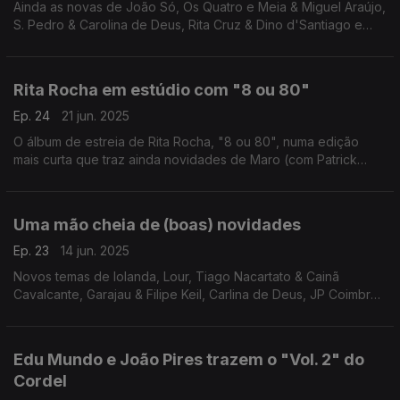
Ainda as novas de João Só, Os Quatro e Meia & Miguel Araújo,
S. Pedro & Carolina de Deus, Rita Cruz & Dino d'Santiago e
Cantadores do Alentejo. O EP de Ana Mariano e os álbuns de
Esteves Sem Metafísica e Harold.
Rita Rocha em estúdio com "8 ou 80"
Ep. 24
21 jun. 2025
O álbum de estreia de Rita Rocha, "8 ou 80", numa edição
mais curta que traz ainda novidades de Maro (com Patrick
Watson), Lídia Carolina, Tomás Meirelles e Mallina.
Uma mão cheia de (boas) novidades
Ep. 23
14 jun. 2025
Novos temas de Iolanda, Lour, Tiago Nacartato & Cainã
Cavalcante, Garajau & Filipe Keil, Carlina de Deus, JP Coimbra,
Elisa & Tiago Nogueira, Afonso Rodrigues & Catarina Salinas,
Mar, Charlie Elle, entre outros.
Edu Mundo e João Pires trazem o "Vol. 2" do
Cordel