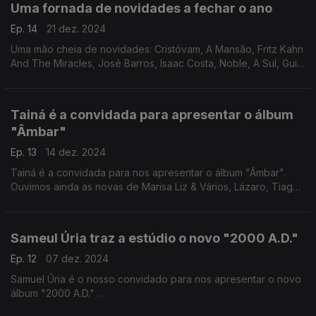
Uma fornada de novidades a fechar o ano
Ep. 14
21 dez. 2024
Uma mão cheia de novidades: Cristóvam, A Mansão, Fritz Kahn
And The Miracles, José Barros, Isaac Costa, Noble, A Sul, Gui
Aly, Ganso, Mariana Tereso, Anjos e José Bacelar.
Tainá é a convidada para apresentar o álbum
"Âmbar"
Ep. 13
14 dez. 2024
Tainá é a convidada para nos apresentar o álbum "Âmbar".
Ouvimos ainda as novas de Marisa Liz & Vários, Lázaro, Tiago
Bandeira, João Só & Carolina de Deus, Duarte, Maya Blandy,
Luís Braz Teixeira e Afonso Rodrigues.
Sameul Úria traz a estúdio o novo "2000 A.D."
Ep. 12
07 dez. 2024
Samuel Úria é o nosso convidado para nos apresentar o novo
álbum "2000 A.D."
Ouvimos ainda as novas de Márcia, Mónica Teotónio com