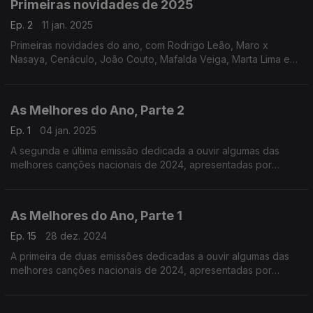
Primeiras novidades de 2025
Ep. 2
11 jan. 2025
Primeiras novidades do ano, com Rodrigo Leão, Maro x
Nasaya, Cenáculo, João Couto, Mafalda Veiga, Marta Lima e
Ben Monteiro, Nena e Luís Trigacheiro, Margarida, Ícaro,
MariaSilva e Luísa Sobral.
As Melhores do Ano, Parte 2
Ep. 1
04 jan. 2025
A segunda e última emissão dedicada a ouvir algumas das
melhores canções nacionais de 2024, apresentadas por
ordem alfabética, de A a Z.
As Melhores do Ano, Parte 1
Ep. 15
28 dez. 2024
A primeira de duas emissões dedicadas a ouvir algumas das
melhores canções nacionais de 2024, apresentadas por
ordem alfabética, de A a Z.