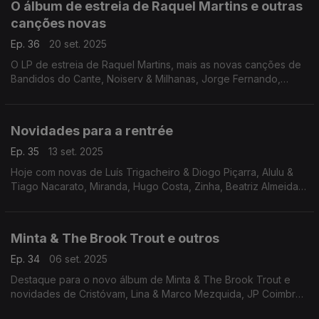
O álbum de estreia de Raquel Martins e outras
canções novas
Ep. 36
20 set. 2025
O LP de estreia de Raquel Martins, mais as novas canções de
Bandidos do Cante, Noiserv & Milhanas, Jorge Fernando,
Karetus, Carlota Ulrich, Átoa & Os Azeitonas, Cristina Branco,
Dela Marmy, Catarina Filipe e Rony Fuego.
Novidades para a rentrée
Ep. 35
13 set. 2025
Hoje com novas de Luís Trigacheiro & Diogo Piçarra, Alulu &
Tiago Nacarato, Miranda, Hugo Costa, Zinha, Beatriz Almeida,
Mary, Mar & Ilha, Evan, Ão, Calalo e Cátia Gonçalves
Minta & The Brook Trout e outros
Ep. 34
06 set. 2025
Destaque para o novo álbum de Minta & The Brook Trout e
novidades de Cristóvam, Lina & Marco Mezquida, JP Coimbra,
Cravo, Pipa, Curl, Soul ID, José Peixoto & Nuno Cintrão e o