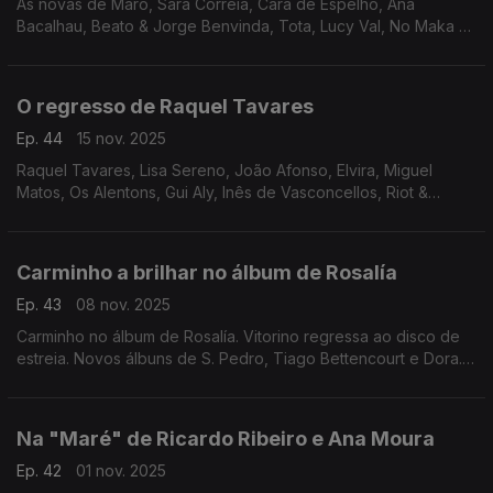
As novas de Maro, Sara Correia, Cara de Espelho, Ana
Bacalhau, Beato & Jorge Benvinda, Tota, Lucy Val, No Maka e
Leonor Arnaut. E novos álbuns de Sal, Zarko e Papillon.
O regresso de Raquel Tavares
Ep. 44
15 nov. 2025
Raquel Tavares, Lisa Sereno, João Afonso, Elvira, Miguel
Matos, Os Alentons, Gui Aly, Inês de Vasconcellos, Riot &
Coletivo Gira, Mariana Norton e Tomás Rocha.
Carminho a brilhar no álbum de Rosalía
Ep. 43
08 nov. 2025
Carminho no álbum de Rosalía. Vitorino regressa ao disco de
estreia. Novos álbuns de S. Pedro, Tiago Bettencourt e Dora.
O EP de Afonso Dubraz. E singles de Napa & Jovem Dionísio,
Rapaz Ego e Filipa Biscaia, entre outros.
Na "Maré" de Ricardo Ribeiro e Ana Moura
Ep. 42
01 nov. 2025