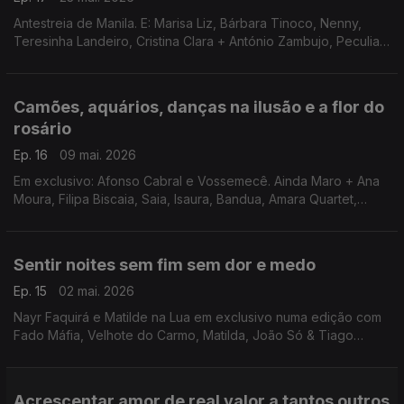
Antestreia de Manila. E: Marisa Liz, Bárbara Tinoco, Nenny,
Teresinha Landeiro, Cristina Clara + António Zambujo, Peculiar,
Bateu Matou + Tatanka, Ana Lua Caiano, Luís Braz Teixeira e
Bárbara Bandeira + Amália Rodrigues
Camões, aquários, danças na ilusão e a flor do
rosário
Ep. 16
09 mai. 2026
Em exclusivo: Afonso Cabral e Vossemecê. Ainda Maro + Ana
Moura, Filipa Biscaia, Saia, Isaura, Bandua, Amara Quartet,
Calema + Luana Prado, Vizinhos, Brienne Keller e Vitor
Lusquiños.
Sentir noites sem fim sem dor e medo
Ep. 15
02 mai. 2026
Nayr Faquirá e Matilde na Lua em exclusivo numa edição com
Fado Máfia, Velhote do Carmo, Matilda, João Só & Tiago
Nogueira, Diana Vilarinho, Nelson Freitas, Viviane, Benjamim,
Nininho Vaz Maia e The Tiny Musician
Acrescentar amor de real valor a tantos outros