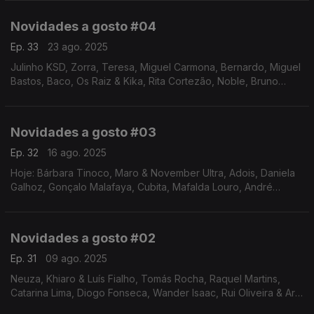
tema principal da série "Felp".
Novidades a gosto #04
Ep. 33
23 ago. 2025
Julinho KSD, Zorra, Teresa, Miguel Carmona, Bernardo, Miguel
Bastos, Baco, Os Raiz & Kika, Rita Cortezão, Noble, Bruno
Mega, Young & Lhast e Ganso
Novidades a gosto #03
Ep. 32
16 ago. 2025
Hoje: Bárbara Tinoco, Maro & November Ultra, Adois, Daniela
Galhoz, Gonçalo Malafaya, Cubita, Mafalda Louro, André
Seravat, Valle, Mariana Moreira, Aragão & Mariana Pereira,
Kiko e Carl Karsson
Novidades a gosto #02
Ep. 31
09 ago. 2025
Neuza, Khiaro & Luís Fialho, Tomás Rocha, Raquel Martins,
Catarina Lima, Diogo Fonseca, Wander Isaac, Rui Oliveira & Ary
Rafeiro, GP, Gui Aly, Beatriz Pessoa, Tinta Persona & A Garota