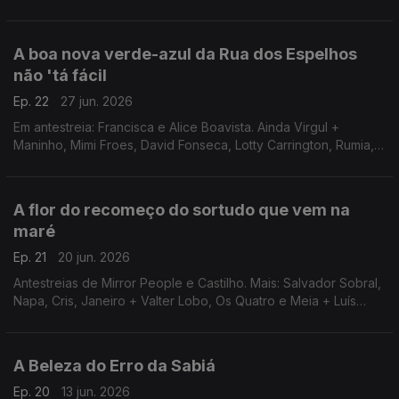
Branco (com Noiserv e Tipo), André Seravat, Cassete Pirata e
Inïa
A boa nova verde-azul da Rua dos Espelhos
não 'tá fácil
Ep. 22
27 jun. 2026
Em antestreia: Francisca e Alice Boavista. Ainda Virgul +
Maninho, Mimi Froes, David Fonseca, Lotty Carrington, Rumia,
Inês Santos, José Cid, Teresa e T-Rex.
A flor do recomeço do sortudo que vem na
maré
Ep. 21
20 jun. 2026
Antestreias de Mirror People e Castilho. Mais: Salvador Sobral,
Napa, Cris, Janeiro + Valter Lobo, Os Quatro e Meia + Luís
Trigacheiro, Virgem Suta, M1ke com Beatriz Felício + LilBoy
Bruce, Bandua e Zarko.
A Beleza do Erro da Sabiá
Ep. 20
13 jun. 2026