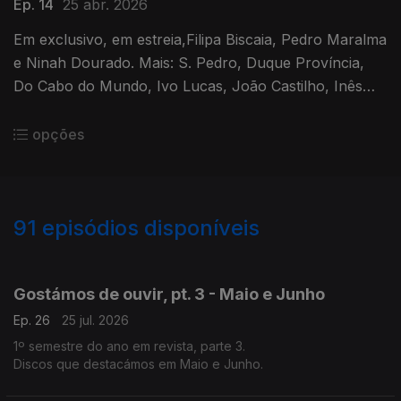
Ep. 14
25 abr. 2026
Em exclusivo, em estreia,Filipa Biscaia, Pedro Maralma
e Ninah Dourado. Mais: S. Pedro, Duque Província,
Do Cabo do Mundo, Ivo Lucas, João Castilho, Inês
Marques lucas, Pedro do Vale, Matheus Paraizo e
Cuca Roseta
opções
91
episódios disponíveis
926389
902772
884621
866778
846094
826740
807974
Gostámos de ouvir, pt. 3 - Maio e Junho
Ep. 26
25 jul. 2026
1º semestre do ano em revista, parte 3.
Discos que destacámos em Maio e Junho.