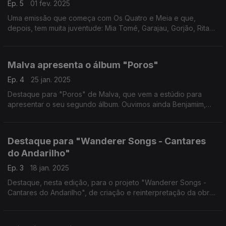
Ep. 5
01 fev. 2025
Uma emissão que começa com Os Quatro e Meia e que,
depois, tem muita juventude: Mia Tomé, Garajau, Gorjão, Rita
Rocha, Silva Lining Band, Nuno Bracourt, Miguel Matos, Moco,
João Gomes e Sway Row.
Malva apresenta o álbum "Poros"
Ep. 4
25 jan. 2025
Destaque para "Poros" de Malva, que vem a estúdio para
apresentar o seu segundo álbum. Ouvimos ainda Benjamim,
Tomás, Tranquiliza, Tim e Carlos Félix.
Destaque para "Wanderer Songs - Cantares
do Andarilho"
Ep. 3
18 jan. 2025
Destaque, nesta edição, para o projeto "Wanderer Songs -
Cantares do Andarilho", de criação e reinterpretação da obra
musical de José Afonso, com a presença, em estúdio, de um
dos músicos, PS Lucas.