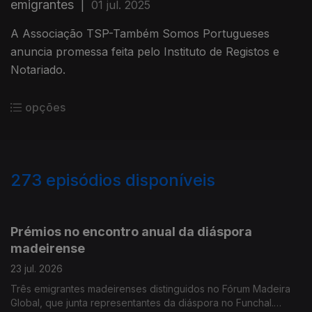
emigrantes
|
01 jul. 2025
A Associação TSP-Também Somos Portugueses
anuncia promessa feita pelo Instituto de Registos e
Notariado.
opções
273
episódios disponíveis
905345
901265
896676
891947
887615
882964
878895
874891
Prémios no encontro anual da diáspora
madeirense
23 jul. 2026
Três emigrantes madeirenses distinguidos no Fórum Madeira
Global, que junta representantes da diáspora no Funchal.