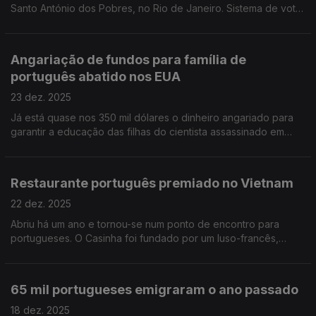
Santo António dos Pobres, no Rio de Janeiro. Sistema de voto
eficiente no TOP das respostas do inquérito sobre legislativas
TSP. Edição Paula Machado
Angariação de fundos para família de
português abatido nos EUA
23 dez. 2025
Já está quase nos 350 mil dólares o dinheiro angariado para
garantir a educação das filhas do cientista assassinado em
Boston.
Restaurante português premiado no Vietnam
22 dez. 2025
Abriu há um ano e tornou-se num ponto de encontro para
portugueses. O Casinha foi fundado por um luso-francês,
autodidata na cozinha.
65 mil portugueses emigraram o ano passado
18 dez. 2025