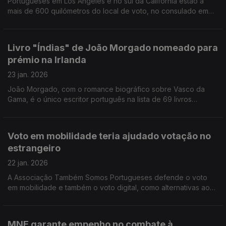
Portugueses em Los Angeles e no sul da Califórnia estão a
mais de 600 quilómetros do local de voto, no consulado em
São Francisco. Viagem longa e cara para voto nas
Presidenciais.
Livro "Índias" de João Morgado nomeado para
prémio na Irlanda
23 jan. 2026
João Morgado, com o romance biográfico sobre Vasco da
Gama, é o único escritor português na lista de 69 livros
nomeados por 80 bibliotecas de 36 países. Dia 21 de Maio é
conhecido o vencedor.
Voto em mobilidade teria ajudado votação no
estrangeiro
22 jan. 2026
A Associação Também Somos Portugueses defende o voto
em mobilidade e também o voto digital, como alternativas ao
voto presencial e postal.
MNE garante empenho no combate à