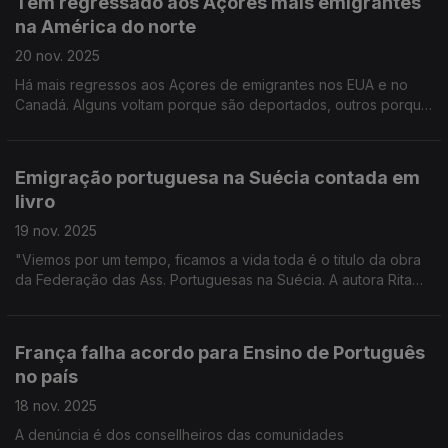
Têm regressado aos Açores mais emigrantes
na América do norte
20 nov. 2025
Há mais regressos aos Açores de emigrantes nos EUA e no
Canadá. Alguns voltam porque são deportados, outros porque
querem.
Emigração portuguesa na Suécia contada em
livro
19 nov. 2025
"Viemos por um tempo, ficamos a vida toda é o titulo da obra
da Federação das Ass. Portuguesas na Suécia. A autora Rita
Cruz conta-nos a história dos portugueses: dos anos 60 até
aos nossos dias. Edição Paula Machado
França falha acordo para Ensino de Português
no país
18 nov. 2025
A denúncia é dos consellheiros das comunidades