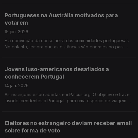
candidatas portuguesas ás eleições comunais na Suíça.
Portugueses na Austrália motivados para
votarem
15 jan. 2026
É a convicção da conselheira das comunidades portuguesas.
No entanto, lembra que as distâncias são enormes no país.
Lamenta que as comunidades não tenham sido tema na
campanha eleitoral.
Jovens luso-americanos desafiados a
conhecerem Portugal
14 jan. 2026
As inscrições estão abertas em Palcus.org. O objetivo é trazer
lusodescendentes a Portugal, para uma espécie de viagem de
estudo.
Eleitores no estrangeiro deviam receber email
sobre forma de voto