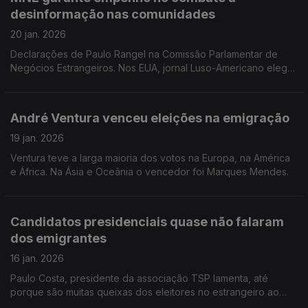
desinformação nas comunidades
20 jan. 2026
Declarações de Paulo Rangel na Comissão Parlamentar de
Negócios Estrangeiros. Nos EUA, jornal Luso-Americano elege
portugueses que marcaram ano de 2025 e vão marcar este
ano, sobretudo luso-eleitos.
André Ventura venceu eleições na emigração
19 jan. 2026
Ventura teve a larga maioria dos votos na Europa, na América
e África. Na Ásia e Oceânia o vencedor foi Marques Mendes.
Candidatos presidenciais quase não falaram
dos emigrantes
16 jan. 2026
Paulo Costa, presidente da associação TSP lamenta, até
porque são muitas queixas dos eleitores no estrangeiro ao
voto presencial . Sandra Pernet, portuenses é uma das