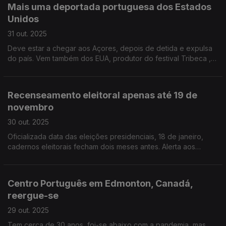
Mais uma deportada portuguesa dos Estados
Unidos
31 out. 2025
Deve estar a chegar aos Açores, depois de detida e expulsa
do país. Vem também dos EUA, produtor do festival Tribeca ,
nascido em Portugal.
Recenseamento eleitoral apenas até 19 de
novembro
30 out. 2025
Oficializada data das eleições presidenciais, 18 de janeiro,
cadernos eleitorais fecham dois meses antes. Alerta aos
portugueses no estrangeiro.
Centro Português em Edmonton, Canadá,
reergue-se
29 out. 2025
Tem cerca de 30 anos, foi-se abaixo com a pandemia, mas