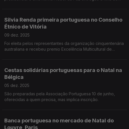
Corina Machado, da oposição da Venezuela. Edição Paula
Machado
Silvia Renda primeira portuguesa no Conselho
Étnico de Vitória
09 dez. 2025
Foi eleita pelos representantes da organização cinquentenária
australiana e recebeu premio Excelência Multicultural de
Vitória. Abstenção nas presidenciais preocupa conselheiros da
Alemanha. Edição Paula Machado.
Cestas solidárias portuguesas para o Natal na
Bélgica
05 dez. 2025
São preparadas pela Associação Portuguesa 10 de junho,
oferecidas a quem precisa, mas implica inscrição.
Banca portuguesa no mercado de Natal do
Louvre, Paris