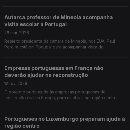
Portuguesa libertada na Venezuela diz que quer reconstruir a
vida, esteve presa cinco anos.
Autarca professor de Mineola acompanha
visita escolar a Portugal
26 mar. 2026
Reeleito presidente da câmara de Mineola, nos EUA, Paul
Pereira está em Portugal para acompanhar visita de
estudantes. Incerteza política na Venezuela, enormes
dificuldades económicas, mas mais paz social.
Empresas portuguesas em França não
deverão ajudar na reconstrução
12 fev. 2026
O governo pede ajuda às empresas portuguesas de
construção civil na Europa, para as obras na região centro.
Será difícil no caso de França, porque há muito trabalho no
país, diz dirigente de autarcas luso-franceses.
Portugueses no Luxemburgo preparam ajuda à
região centro