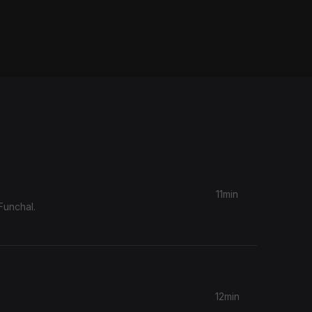
11min
Funchal.
12min