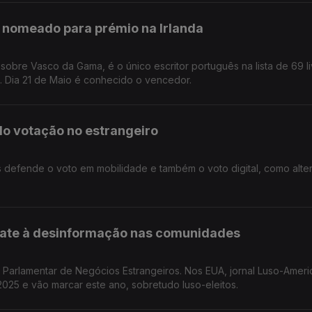
 nomeado para prémio na Irlanda
scritor português na lista de 69 livros
nomeados por 80 bibliotecas de 36 países. Dia 21 de Maio é conhecido o vencedor.
do votação no estrangeiro
efende o voto em mobilidade e também o voto digital, como alter
te à desinformação nas comunidades
Parlamentar de Negócios Estrangeiros. Nos EUA, jornal Luso-Amer
25 e vão marcar este ano, sobretudo luso-eleitos.