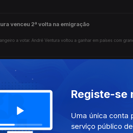
ura venceu 2ª volta na emigração
angeiro a votar. André Ventura voltou a ganhar em países com gra
 à África do Sul
eleições presidenciais chegaram à África do Sul, onde são habituai
Registe-se
mau tempo chega da Suíça
Uma única conta 
serviço público d
has e bens humanitários, obra de portugueses na Suíça.