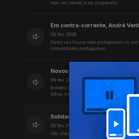
mais um camião a ser preparado.
Em contra-corrente, André Vent
09 fev. 2026
Desta vez houve mais portugueses no estr
comunidades portuguesas.
Novos boletins de voto chegaram
06 fev. 2026
Boletins de voto para a segunda volta das 
falhas no serviço internacional de correios.
Solidariedade com vítimas do 
05 fev. 2026
Vão chegar três camiões carregados de tel