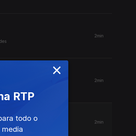
2min
ndes
×
2min
s as
 na RTP
para todo o
2min
e media