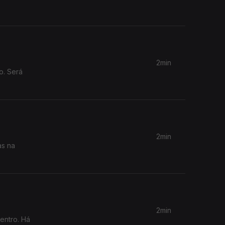
2min
o. Será
2min
as na
2min
entro. Há