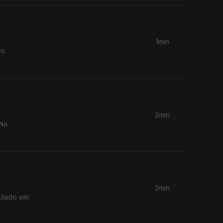
1min
s.
2min
 Na
2min
sulado em