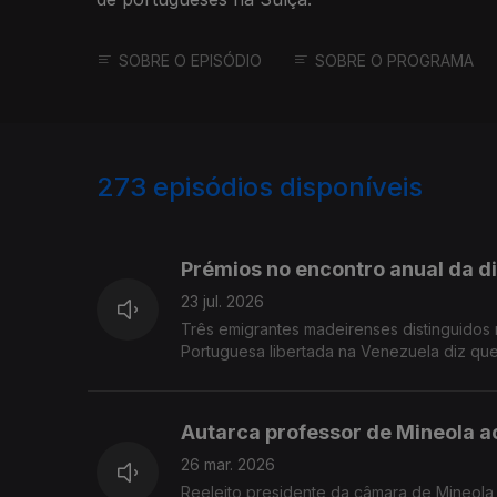
SOBRE O EPISÓDIO
SOBRE O PROGRAMA
273
episódios disponíveis
905345
901265
Prémios no encontro anual da 
23 jul. 2026
Três emigrantes madeirenses distinguidos 
Portuguesa libertada na Venezuela diz que 
Autarca professor de Mineola a
26 mar. 2026
Reeleito presidente da câmara de Mineola,