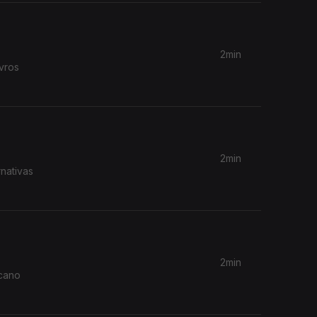
2min
2min
nativas
2min
icano