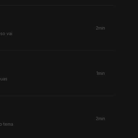
2min
so vai
1min
suas
2min
 o tema