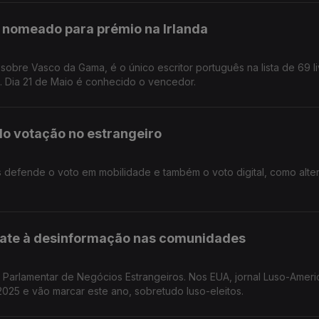
 nomeado para prémio na Irlanda
scritor português na lista de 69 livros
nomeados por 80 bibliotecas de 36 países. Dia 21 de Maio é conhecido o vencedor.
do votação no estrangeiro
efende o voto em mobilidade e também o voto digital, como alter
te à desinformação nas comunidades
Parlamentar de Negócios Estrangeiros. Nos EUA, jornal Luso-Amer
25 e vão marcar este ano, sobretudo luso-eleitos.