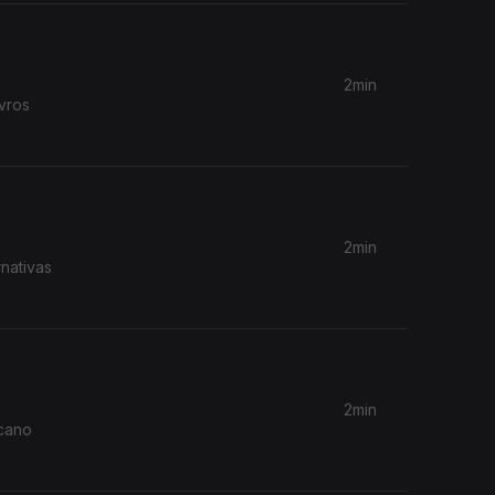
2min
2min
nativas
2min
icano