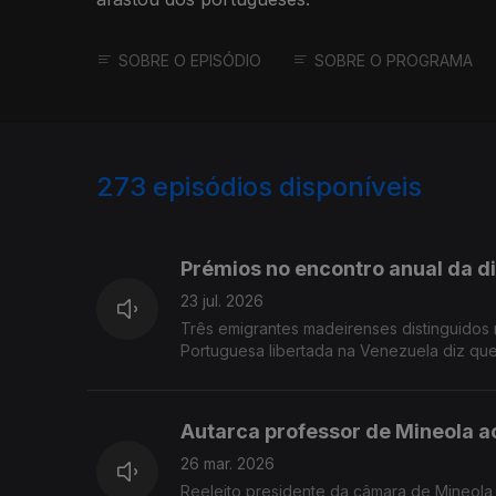
SOBRE O EPISÓDIO
SOBRE O PROGRAMA
273
episódios disponíveis
905345
901265
Prémios no encontro anual da 
23 jul. 2026
Três emigrantes madeirenses distinguidos 
Portuguesa libertada na Venezuela diz que 
Autarca professor de Mineola a
26 mar. 2026
Reeleito presidente da câmara de Mineola,