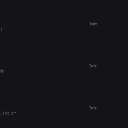
1min
s.
2min
 Na
2min
sulado em