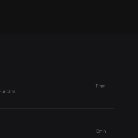
11min
Funchal.
12min