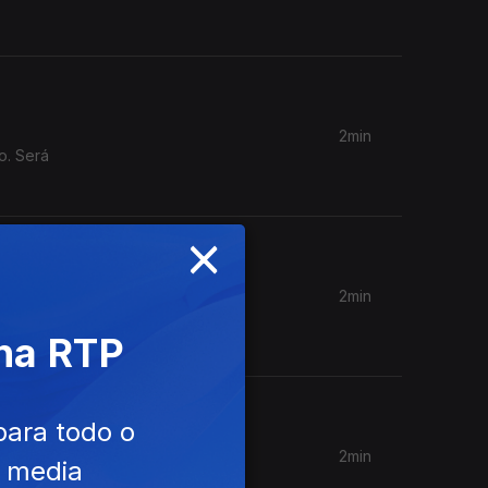
2min
o. Será
×
2min
as na
 na RTP
para todo o
2min
e media
entro. Há