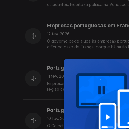
estudantes. Incerteza política na Venezuel
Empresas portuguesas em Franç
12 fev. 2026
O governo pede ajuda às empresas portugue
difícil no caso de França, porque há muito 
Portugueses no Luxemburgo pre
11 fev. 2026
Empresário da construção civil está a reco
região centro de Portugal.
Portugueses em França enviam 
10 fev. 2026
O Colectivo Todos Juntos France já enviou