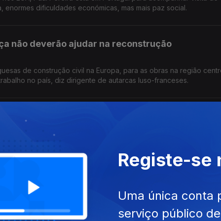
a, enormes dificuldades económicas, mas mais paz social.
a não deverão ajudar na reconstrução
sas de construção civil na Europa, para as obras na região centr
trabalho no país, diz dirigente de autarcas luso-franceses.
param ajuda à região centro
lher material no Luxemburgo, para enviar para a reabilitação de cas
Registe-se
ajuda para vítimas das tempestades
Uma única conta 
serviço público d
 3 camiões com lonas, ferramentas, roupa e comida para a região c