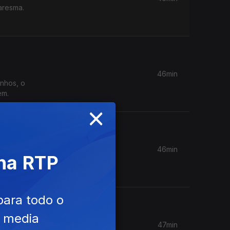
aresma.
46min
inhos, o
em.
×
46min
 na RTP
de Jorge
r
para todo o
e media
47min