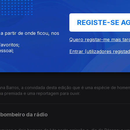
esta edição, a música com prémios são os Play, claro! A lei labora
ntem.
REGISTE-SE A
ica ao vivo
 partir de onde ficou, nos
Quero registar-me mais tar
avoritos;
a embaixador do Algarve. Nesta edição fala da terra que ama e do
ssoal;
e um kiss com 3 objetivos.
Entrar (utilizadores regista
sana Barros, a convidada desta edição que é uma espécie de hom
uma premiada e uma reportagem para ouvir.
 bombeiro da rádio