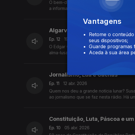
O bem-disposto é o Rui Santos, convidado d
a informação e a Liberdade celebrou-se o
Vantagens
Algarve no coração e muita mús
Retome o conteúdo a
Ep. 12
19 abr. 2026
seus dispositivos;
Guarde programas f
O Edgar Canelas bem podia ser promovido 
Aceda à sua área pe
alma-lusa. Temos ainda um Papa assertivo 
Jornalismo, Lua e Cachas
Ep. 11
12 abr. 2026
Quem nos deu a grande notícia lunar? Su
ao jornalismo que se faz nesta rádio. Há 
Constituição, Luta, Páscoa e um
Ep. 10
05 abr. 2026