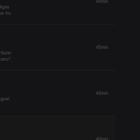
46min
digas
e foi.
45min
 fazer
cano".
46min
iguel
46min