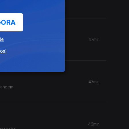
l domina
GORA
de
47min
 fado-
dos)
47min
enangem
46min