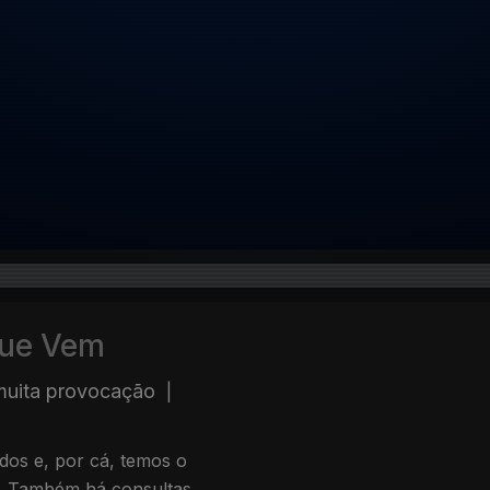
que Vem
 muita provocação
|
dos e, por cá, temos o
. Também há consultas