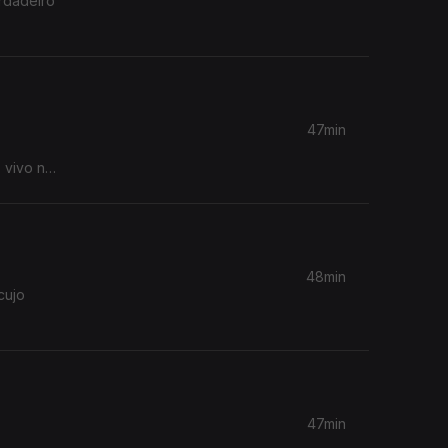
rdadeiro
47min
 vivo na
48min
cujo
47min