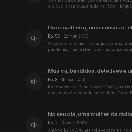
50 anos da Constituição da República Port
e o que já fez quase tudo na rádio - Miguel
Um cavalheiro, uma consola e 
Ep. 55
22 mar. 2026
O cavalheiro chama-se Augusto Fernandes
pandemia, mas também de uma consola de 
rádio.
Música, bandidos, detetives e 
Ep. 8
15 mar. 2026
Recebemos os Bandidos do Cante, a ressaca
convidado é o caça-talentos João Pedro Ba
No seu dia, uma mulher da rádi
Ep. 7
08 mar. 2026
António Lobo Antunes foi evocado na hora