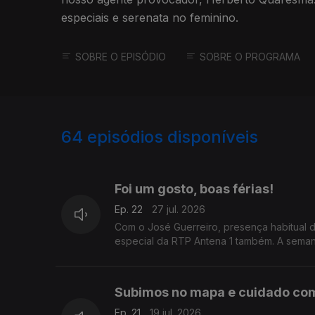
especiais e serenata no feminino.
SOBRE O EPISÓDIO
SOBRE O PROGRAMA
64
episódios disponíveis
917010
886391
855785
Foi um gosto, boas férias!
Ep. 22
27 jul. 2026
Com o José Guerreiro, presença habitual 
especial da RTP Antena 1 também. A semana
Subimos no mapa e cuidado com
Ep. 21
19 jul. 2026