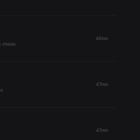
46min
s cheias
47min
os
47min