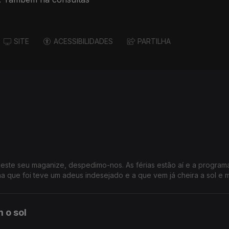
SITE
ACESSIBILIDADES
PARTILHA
deste seu maganize, despedimo-nos. As férias estão aí e a progra
 que foi teve um adeus indesejado e a que vem já cheira a sol e m
 o sol