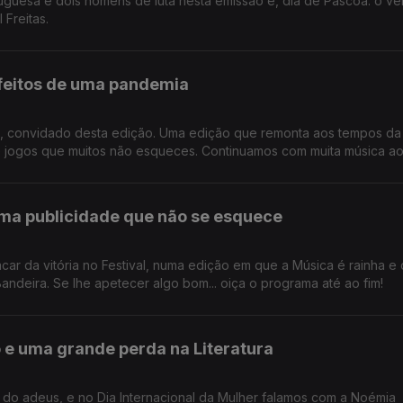
uguesa e dois homens de luta nesta emissão e, dia de Páscoa: o ve
 Freitas.
efeitos de uma pandemia
, convidado desta edição. Uma edição que remonta aos tempos da
jogos que muitos não esqueces. Continuamos com muita música ao
uma publicidade que não se esquece
r da vitória no Festival, numa edição em que a Música é rainha e 
ndeira. Se lhe apetecer algo bom... oiça o programa até ao fim!
o e uma grande perda na Literatura
 do adeus, e no Dia Internacional da Mulher falamos com a Noémia