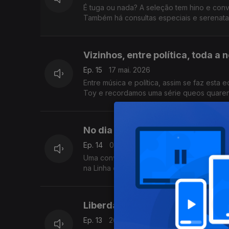
É tuga ou nada? A seleção tem hino e con
Também há consultas especiais e serenata
Vizinhos, entre política, toda a no
Ep. 15
17 mai. 2026
Entre música e política, assim se faz esta
Toy e recordamos uma série queos quaren
No dia delas temos Mães e miú
Ep. 14
03 mai. 2026
Uma convidada intimada a falar sobre a mãe
na Linha do Tempo desta semana, no femin
suspirar.
Liberdade, leis laborais, músi
Ep. 13
26 abr. 2026