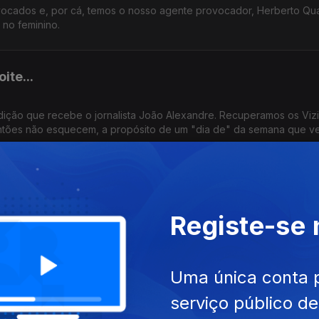
vocados e, por cá, temos o nosso agente provocador, Herberto Qu
 no feminino.
ite...
 edição que recebe o jornalista João Alexandre. Recuperamos os Viz
tões não esquecem, a propósito de um "dia de" da semana que v
das
Registe-se
, a Andreia Rocha - do alto do Post de Vigia - e a Carina a fazer 
ino. Temos PTRR e temos uma canção, entre outras, que o vai faze
Uma única conta 
ca com prémios e um bem-disposto
serviço público d