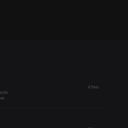
47min
mação
ar.