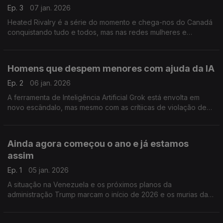
Ep. 3
07 jan. 2026
Heated Rivalry é a série do momento e chega-nos do Canadá
conquistando tudo e todos, mas nas redes mulheres e
comunidade LGBTQIA+ tem levado a séria a novos patamares
de sucesso.
Homens que despem menores com ajuda da IA
Ep. 2
06 jan. 2026
A ferramenta de Inteligência Artificial Grok está envolta em
novo escândalo, mas mesmo com as crítiicas de violação de
privacidade e dos direitos de crianças e mulheres, Elon Musk
não se mostrou muito preocupado.
Ainda agora começou o ano e já estamos
assim
Ep. 1
05 jan. 2026
A situação na Venezuela e os próximos planos da
administração Trump marcam o início de 2026 e os murias das
redes sociais.