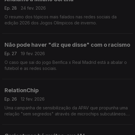
Ep. 28
24 fev. 2026
O resumo dos tópicos mais falados nas redes sociais da
edição 2026 dos Jogos Olímpicos de inverno.
Não pode haver "diz que disse" com o racismo
Ep. 27
19 fev. 2026
O caso que sai do jogo Benfica x Real Madrid está a abalar o
futebol e as redes sociais.
RelationChip
Ep. 26
12 fev. 2026
Uma campanha de sensibilização da APAV que propunha uma
relação "sem segredos" através de microchips subcutâneos.
Um produto que indignou as redes e levou a reflexão sobre
abusos e controlo nas relações amorosas.