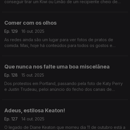
conseguir tirar um Kiwi ou Limão de um recipiente cheio de
água sem fazer transbordar.
Comer com os olhos
Ep. 129
16 out. 2025
As redes ainda são um lugar para ver fotos de pratos de
comida. Mas, hoje há conteúdos para todos os gostos e
interesses. Dos benéficos aos nefastos. Hoje tentamos
destacar o lado positivo.
Que nunca nos falte uma boa miscelânea
Ep. 128
15 out. 2025
Dos protestos em Portland, passando pela foto de Katy Perry
e Justin Trudeau, peloi anúncio do fecho dos canais de
música da MTV e terminando na nova linha de cuecas de Kim
Kardashian.
Adeus, estilosa Keaton!
Ep. 127
14 out. 2025
O legado de Diane Keaton que morreu dia 11 de outubro está a