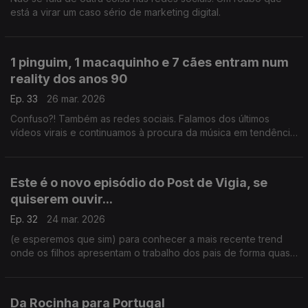
está a virar um caso sério de marketing digital.
1 pinguim, 1 macaquinho e 7 cães entram num
reality dos anos 90
Ep. 33
26 mar. 2026
Confuso?! Também as redes sociais. Falamos dos últimos
vídeos virais e continuamos à procura da música em tendência
nas redes sociais para surpreender a Carina Jorge e Paulo
Galvão.
Este é o novo episódio do Post de Vigia, se
quiserem ouvir...
Ep. 32
24 mar. 2026
(e esperemos que sim) para conhecer a mais recente trend
onde os filhos apresentam o trabalho dos pais de forma quase
enfadada, contudo cómica. Este episódio conta também com a
estreia de um novo segmento musical.
Da Rocinha para Portugal