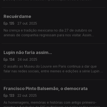
comentários de especulação sobre a verdadeira razão para a
cantora decidir abandonar.
Recuérdame
Ep. 135
27 out. 2025
Na crença e tradição mexicana no dia 27 de outubro os
animais de companhia regressam para nos visitar. Assim
arrancam as celebrações de Dia de los Muertos. Uma festa
que ganha cada vez mais popularidade.
Lupin não faria assim...
Ep. 134
24 out. 2025
O assalto ao Museu do Louvre em Paris continua a dar que
falar nas redes sociais, entre memes e edições a série Lupin é
das mais mencionada.
Francisco Pinto Balsemão, o democrata
Ep. 133
22 out. 2025
As homenagens, memórias e histórias com antigo primeiro-