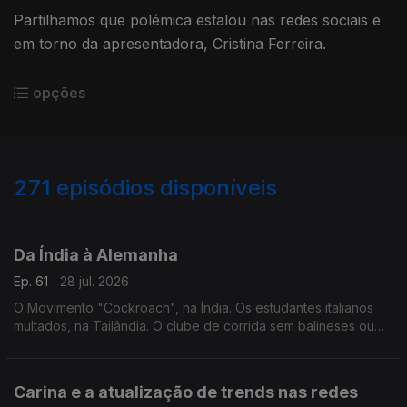
Partilhamos que polémica estalou nas redes sociais e
em torno da apresentadora, Cristina Ferreira.
opções
271
episódios disponíveis
929395
917650
906399
904042
900969
890891
883804
882482
865394
Da Índia à Alemanha
Ep. 61
28 jul. 2026
O Movimento "Cockroach", na Índia. Os estudantes italianos
multados, na Tailândia. O clube de corrida sem balineses ou
indonésios, em Bali. O ataque à marcha pelo orgulho
LGBTQIA+, na Alemanha.
Carina e a atualização de trends nas redes