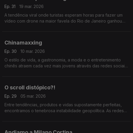
Ep. 31
19 mar. 2026
A tendência viral onde turistas esperam horas para fazer um
vídeo com drone na maior favela do Rio de Janeiro ganhou
novas adaptações e localidades do nosso país.
Chinamaxxing
Ep. 30
10 mar. 2026
O estilo de vida, a gastronomia, a moda e o entretenimento
chinês atraem cada vez mais jovens através das redes sociais.
Nesta conversa houve quem não conseguisse resistir à
tendência.
O scroll distópico?!
Ep. 29
05 mar. 2026
Entre tendências, produtos e vidas supostamente perfeitas,
encontramos o tenebrosa instabilidade geopolítica. As redes
sociais parecem banalizar cada vez mais a brutalidade e
apatia.
Andiamo a Milano Cortina