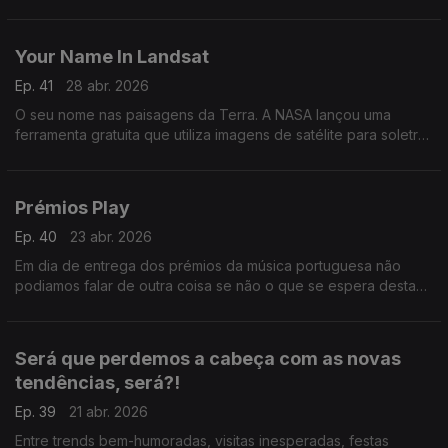
Your Name In Landsat
Ep. 41
28 abr. 2026
O seu nome nas paisagens da Terra. A NASA lançou uma
ferramenta gratuita que utiliza imagens de satélite para soletrar
nomes ou palavras com registos de imagens das formações
naturais da Terra.
Prémios Play
Ep. 40
23 abr. 2026
Em dia de entrega dos prémios da música portuguesa não
podiamos falar de outra coisa se não o que se espera desta
noite especial.
Será que perdemos a cabeça com as novas
tendências, será?!
Ep. 39
21 abr. 2026
Entre trends bem-humoradas, visitas inesperadas, festas