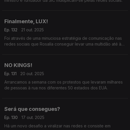
ministro e fundador da SIC multiplicam-se pelas redes sociais.
Finalmente, LUX!
Ep. 132
21 out. 2025
Foi através de uma minuciosa estratégia de comunicação nas
redes sociais que Rosalía conseguir levar uma multidão até à
praça Callao em Madrid para anunciar o novo disco, LUX.
NO KINGS!
Ep. 131
20 out. 2025
Arrancamos a semana com os protestos que levaram milhares
de pessoas à rua nos diferentes 50 estados dos EUA.
Será que consegues?
Ep. 130
17 out. 2025
Há um novo desafio a viralizar nas redes e consiste em