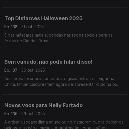
o bólide que surpreendeu Portugal e Espanha.
Top Disfarces Halloween 2025
Ep. 138
31 out. 2025
5 das máscaras mais sugeridas nas redes sociais para as
festas de Dia das Bruxas.
Sem canudo, não pode falar disso!
Ep. 137
30 out. 2025
Uma nova lei sobre conteúdos digitais entrou em vigor na
China. Influenciadores têm agora de apresentar diploma ou
licença profissional para falar de temas ligados a Medicina,
Finanças, Direito e Educação.
Novos voos para Nelly Furtado
Ep. 136
29 out. 2025
A artista lusocanadiana anunciou no Instagram que ia deixar os
palcos, mas não a música. A publicação levou a vários