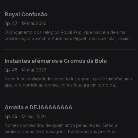
vitória, "coração coreano" ou o fixe?
Royal Confusão
Ep. 47
19 mai. 2026
O lançamento dos relógios Royal Pop, que nascem de uma
colaboração Swatch e Audemars Piguet, deu que falar, assim
como muitas filas e desacatos.
Instantes efémeros e Cromos da Bola
Ep. 46
14 mai. 2026
Nova funcionalidade Instants do Instagram, que é também uma
app, e a corrida ao cromo, com a loucura em torno da
caderneta do Mundial de futebol masculino 2026.
Amelia e DEJAAAAAAAA
Ep. 45
12 mai. 2026
Nomes conhecidos de quem anda pelas redes. Estão a
viralizar trocas de mensagens, transformadas por IA em
música, sobre as vidas amorosas de Amelia e Deja. Duas