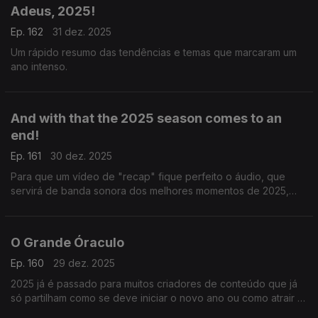
Adeus, 2025!
Ep. 162
31 dez. 2025
Um rápido resumo das tendências e temas que marcaram um
ano intenso.
And with that the 2025 season comes to an
end!
Ep. 161
30 dez. 2025
Para que um vídeo de "recap" fique perfeito o áudio, que
servirá de banda sonora dos melhores momentos de 2025,
tem de ser escolhido a dedo. Sam Levitt é a voz mais utilizada
por esta altura.
O Grande Óraculo
Ep. 160
29 dez. 2025
2025 já é passado para muitos criadores de conteúdo que já
só partilham como se deve iniciar o novo ano ou como atrair a
sorte em 2026.