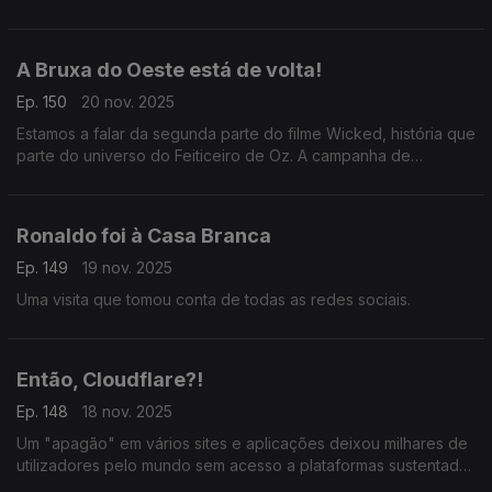
perder a oportunidade de falar do salmão da Noruega.
A Bruxa do Oeste está de volta!
Ep. 150
20 nov. 2025
Estamos a falar da segunda parte do filme Wicked, história que
parte do universo do Feiticeiro de Oz. A campanha de
promoção da sequela percorreu o mundo e teve um momento
polémico e viral em Singapura.
Ronaldo foi à Casa Branca
Ep. 149
19 nov. 2025
Uma visita que tomou conta de todas as redes sociais.
Então, Cloudflare?!
Ep. 148
18 nov. 2025
Um "apagão" em vários sites e aplicações deixou milhares de
utilizadores pelo mundo sem acesso a plataformas sustentadas
nos servidores da empresa norte-americana.