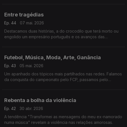
histórias distintas, o mesmo modelo.
Entre tragédias
Ep. 44
07 mai. 2026
Destacamos duas histórias, a do crocodilo que terá morto ou
engolido um empresário português e os avanços das
ferramentas de IA na replicação de traços humanos.
Futebol, Música, Moda, Arte, Ganância
Ep. 43
05 mai. 2026
Um apanhado dos tópicos mais partilhados nas redes. Falamos
da conquista do campeonato pelo FCP, passamos pelo
megashow de Shakira no Rio e acabamos em Nova Iorque na
Met Gala.
Rebenta a bolha da violência
Ep. 42
30 abr. 2026
A tendência "Transformei as mensagens do meu ex-namorado
numa música" revelam a violência nas relações amorosas.