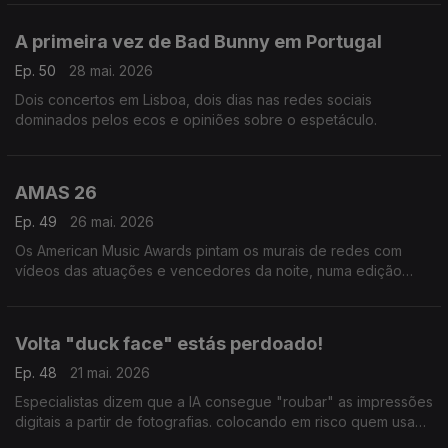
de Stéphane Duarte.
A primeira vez de Bad Bunny em Portugal
Ep. 50
28 mai. 2026
Dois concertos em Lisboa, dois dias nas redes sociais
dominados pelos ecos e opiniões sobre o espetáculo.
AMAS 26
Ep. 49
26 mai. 2026
Os American Music Awards pintam os murais de redes com
vídeos das atuações e vencedores da noite, numa edição
marcada pela nostalgia e o KPop.
Volta "duck face" estás perdoado!
Ep. 48
21 mai. 2026
Especialistas dizem que a IA consegue "roubar" as impressões
digitais a partir de fotografias. colocando em risco quem usa
essa forma de autenticação. Será o adeus de poses com V de