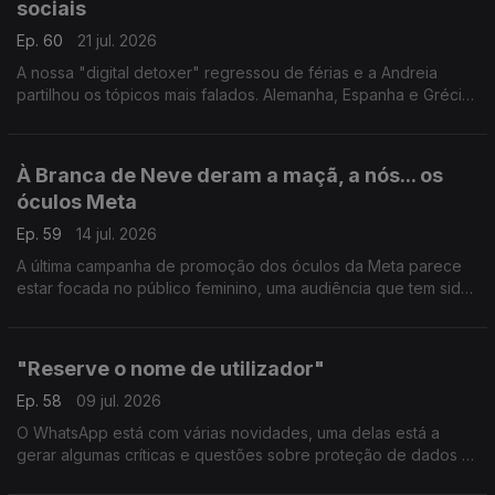
sociais
Ep. 60
21 jul. 2026
A nossa "digital detoxer" regressou de férias e a Andreia
partilhou os tópicos mais falados. Alemanha, Espanha e Grécia
Antiga, uma odisseia que promete deixar qualquer um pronto
para a falar dos "hot topics" do digital.
À Branca de Neve deram a maçã, a nós... os
óculos Meta
Ep. 59
14 jul. 2026
A última campanha de promoção dos óculos da Meta parece
estar focada no público feminino, uma audiência que tem sido
mais resistente na compra deste tipo de equipamento. O
resultado: polémica e cancelamento nas redes.
"Reserve o nome de utilizador"
Ep. 58
09 jul. 2026
O WhatsApp está com várias novidades, uma delas está a
gerar algumas críticas e questões sobre proteção de dados e
identidade.