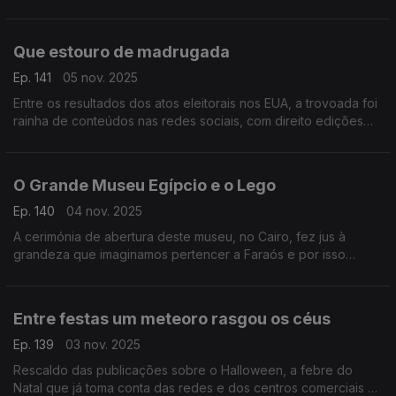
português. Memória, conquistou o digital e é o tema que conta
com Carminho na composição e voz.
Que estouro de madrugada
Ep. 141
05 nov. 2025
Entre os resultados dos atos eleitorais nos EUA, a trovoada foi
rainha de conteúdos nas redes sociais, com direito edições
bem-humoradas, recheadas com memes clássicos
portugueses.
O Grande Museu Egípcio e o Lego
Ep. 140
04 nov. 2025
A cerimónia de abertura deste museu, no Cairo, fez jus à
grandeza que imaginamos pertencer a Faraós e por isso
viralizou no digital, mas o momento da entrega de um simples
conjunto de Lego roubou os holofotes.
Entre festas um meteoro rasgou os céus
Ep. 139
03 nov. 2025
Rescaldo das publicações sobre o Halloween, a febre do
Natal que já toma conta das redes e dos centros comerciais e