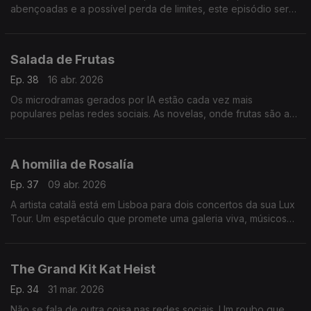
abençoadas e a possível perda de limites, este episódio será
que vai dar direito a expulsão no fim... será?
Salada de Frutas
Ep. 38
16 abr. 2026
Os microdramas gerados por IA estão cada vez mais
populares pelas redes sociais. As novelas, onde frutas são as
personagens principais, somam visualizações e questões
sobre o impacto que podem vir a trazer.
A homilia de Rosalía
Ep. 37
09 abr. 2026
A artista catalã está em Lisboa para dois concertos da sua Lux
Tour. Um espetáculo que promete uma galeria viva, músicos
portugueses na orquestra, como a violinista Malu Garcia, e
momentos para ficar na "Memória".
The Grand Kit Kat Heist
Ep. 34
31 mar. 2026
Não se fala de outra coisa nas redes sociais. Um roubo que