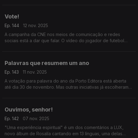
para tentar aliviar.
Vote!
Ep. 144
12 nov. 2025
A campanha da CNE nos meios de comunicação e redes
sociais está a dar que falar. O vídeo do jogador de futebol
João Neves e a atriz Madalena Aragão está no top de
tendências.
Palavras que resumem um ano
Ep. 143
11 nov. 2025
A votação para palavra do ano da Porto Editora está aberta
até dia 30 de novembro. Mas outras iniciativas já escolheram
os termos que marcam 2025.
Ouvimos, senhor!
Ep. 142
07 nov. 2025
"Uma experiência espiritual" é um dos comentários a LUX,
novo álbum de Rosalía cantando em 13 línguas, uma delas