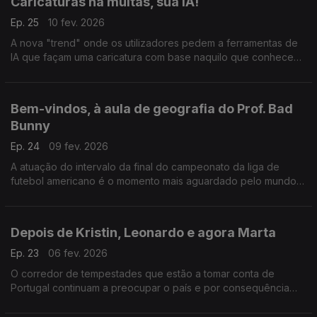
Caricaturas há muitas, sua IA!
Ep. 25
10 fev. 2026
A nova "trend" onde os utilizadores pedem a ferramentas de
IA que façam uma caricatura com base naquilo que conhecem
dos utilizadores está da dar que falar.
Bem-vindos, à aula de geografia do Prof. Bad
Bunny
Ep. 24
09 fev. 2026
A atuação do intervalo da final do campeonato da liga de
futebol americano é o momento mais aguardado pelo mundo e
este ano mais ainda. Bad Bunny prometeu festa e cumpriu,
mesmo com as críticas do presidente dos EUA.
Depois de Kristin, Leonardo e agora Marta
Ep. 23
06 fev. 2026
O corredor de tempestades que estão a tomar conta de
Portugal continuam a preocupar o país e por consequência
não se fala de outra coisa pelas redes.