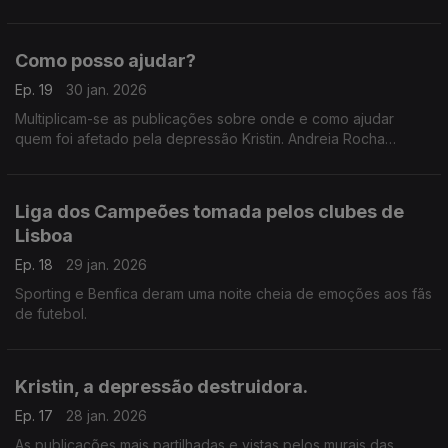
pelas redes em Portugal.
Como posso ajudar?
Ep. 19
30 jan. 2026
Multiplicam-se as publicações sobre onde e como ajudar
quem foi afetado pela depressão Kristin. Andreia Rocha
apresenta alguns dos conteúdos que encontrou.
Liga dos Campeões tomada pelos clubes de
Lisboa
Ep. 18
29 jan. 2026
Sporting e Benfica deram uma noite cheia de emoções aos fãs
de futebol.
Kristin, a depressão destruidora.
Ep. 17
28 jan. 2026
As publicações mais partilhadas e vistas pelos murais das