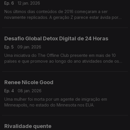
Ep. 6
12 jan. 2026
Nos últimos dias conteúdos de 2016 começaram a ser
novamente replicados. A geração Z parece estar ávida por
referências e os Millennials saudosistas por tempos onde os
filtros de Snapchat eram melhor que maquilhagem.
Desafio Global Detox Digital de 24 Horas
Ep. 5
09 jan. 2026
Uma iniciativa do The Offline Club presente em mais de 10
países e que promove ao longo do ano atividades onde os
telefones ficam de fora.
Renee Nicole Good
Ep. 4
08 jan. 2026
Uma mulher foi morta por um agente de imigração em
Minneapolis, no estado do Minnesota nos EUA.
Rivalidade quente