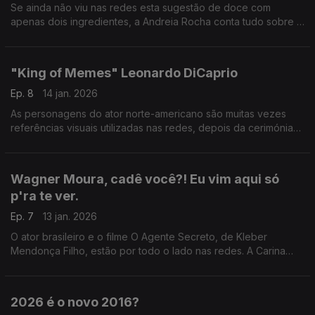
Se ainda não viu nas redes esta sugestão de doce com
apenas dois ingredientes, a Andreia Rocha conta tudo sobre a
última tendência nas redes sociais.
"King of Memes" Leonardo DiCaprio
Ep. 8
14 jan. 2026
As personagens do ator norte-americano são muitas vezes
referências visuais utilizadas nas redes, depois da cerimónia
dos Globos de Ouro, Leonardo DiCaprio volta a viralizar e
fornecer novas imagens, memes, ao mundo.
Wagner Moura, cadê você?! Eu vim aqui só
p'ra te ver.
Ep. 7
13 jan. 2026
O ator brasileiro e o filme O Agente Secreto, de Kleber
Mendonça Filho, estão por todo o lado nas redes. A Carina
queria que Wagner Moura estivesse no estúdio, mas não foi
possível.
2026 é o novo 2016?