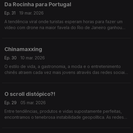
Da Rocinha para Portugal
Ep. 31
19 mar. 2026
A tendência viral onde turistas esperam horas para fazer um
vídeo com drone na maior favela do Rio de Janeiro ganhou
novas adaptações e localidades do nosso país.
Chinamaxxing
Ep. 30
10 mar. 2026
O estilo de vida, a gastronomia, a moda e o entretenimento
chinês atraem cada vez mais jovens através das redes sociais.
Nesta conversa houve quem não conseguisse resistir à
tendência.
O scroll distópico?!
Ep. 29
05 mar. 2026
Entre tendências, produtos e vidas supostamente perfeitas,
encontramos o tenebrosa instabilidade geopolítica. As redes
sociais parecem banalizar cada vez mais a brutalidade e
apatia.