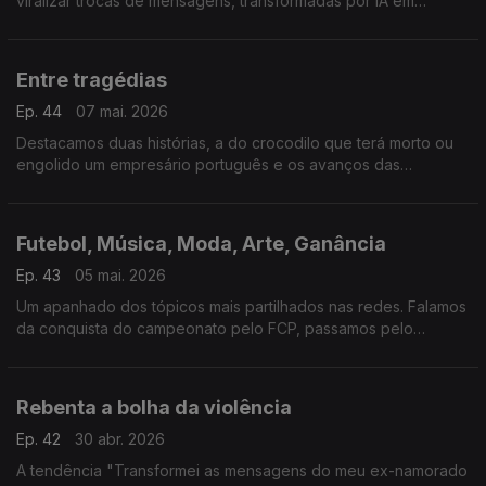
viralizar trocas de mensagens, transformadas por IA em
música, sobre as vidas amorosas de Amelia e Deja. Duas
histórias distintas, o mesmo modelo.
Entre tragédias
Ep. 44
07 mai. 2026
Destacamos duas histórias, a do crocodilo que terá morto ou
engolido um empresário português e os avanços das
ferramentas de IA na replicação de traços humanos.
Futebol, Música, Moda, Arte, Ganância
Ep. 43
05 mai. 2026
Um apanhado dos tópicos mais partilhados nas redes. Falamos
da conquista do campeonato pelo FCP, passamos pelo
megashow de Shakira no Rio e acabamos em Nova Iorque na
Met Gala.
Rebenta a bolha da violência
Ep. 42
30 abr. 2026
A tendência "Transformei as mensagens do meu ex-namorado