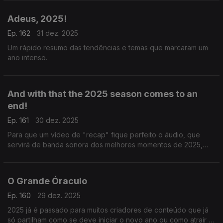
Adeus, 2025!
Ep. 162
31 dez. 2025
Um rápido resumo das tendências e temas que marcaram um
ano intenso.
And with that the 2025 season comes to an
end!
Ep. 161
30 dez. 2025
Para que um vídeo de "recap" fique perfeito o áudio, que
servirá de banda sonora dos melhores momentos de 2025,
tem de ser escolhido a dedo. Sam Levitt é a voz mais utilizada
por esta altura.
O Grande Óraculo
Ep. 160
29 dez. 2025
2025 já é passado para muitos criadores de conteúdo que já
só partilham como se deve iniciar o novo ano ou como atrair a