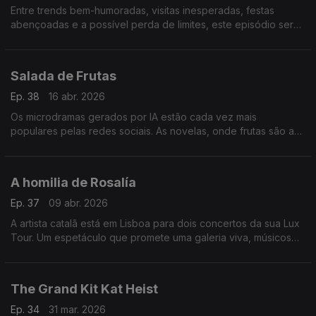
Entre trends bem-humoradas, visitas inesperadas, festas
abençoadas e a possível perda de limites, este episódio será
que vai dar direito a expulsão no fim... será?
Salada de Frutas
Ep. 38
16 abr. 2026
Os microdramas gerados por IA estão cada vez mais
populares pelas redes sociais. As novelas, onde frutas são as
personagens principais, somam visualizações e questões
sobre o impacto que podem vir a trazer.
A homilia de Rosalía
Ep. 37
09 abr. 2026
A artista catalã está em Lisboa para dois concertos da sua Lux
Tour. Um espetáculo que promete uma galeria viva, músicos
portugueses na orquestra, como a violinista Malu Garcia, e
momentos para ficar na "Memória".
The Grand Kit Kat Heist
Ep. 34
31 mar. 2026