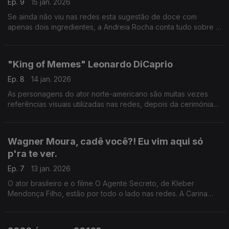
Ep. 9
15 jan. 2026
Se ainda não viu nas redes esta sugestão de doce com
apenas dois ingredientes, a Andreia Rocha conta tudo sobre a
última tendência nas redes sociais.
"King of Memes" Leonardo DiCaprio
Ep. 8
14 jan. 2026
As personagens do ator norte-americano são muitas vezes
referências visuais utilizadas nas redes, depois da cerimónia
dos Globos de Ouro, Leonardo DiCaprio volta a viralizar e
fornecer novas imagens, memes, ao mundo.
Wagner Moura, cadê você?! Eu vim aqui só
p'ra te ver.
Ep. 7
13 jan. 2026
O ator brasileiro e o filme O Agente Secreto, de Kleber
Mendonça Filho, estão por todo o lado nas redes. A Carina
queria que Wagner Moura estivesse no estúdio, mas não foi
possível.