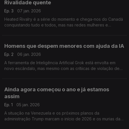
Rivalidade quente
Ep. 3
07 jan. 2026
Heated Rivalry é a série do momento e chega-nos do Canadá
conquistando tudo e todos, mas nas redes mulheres e
comunidade LGBTQIA+ tem levado a séria a novos patamares
de sucesso.
Homens que despem menores com ajuda da IA
Ep. 2
06 jan. 2026
A ferramenta de Inteligência Artificial Grok está envolta em
novo escândalo, mas mesmo com as crítiicas de violação de
privacidade e dos direitos de crianças e mulheres, Elon Musk
não se mostrou muito preocupado.
Ainda agora começou o ano e já estamos
assim
Ep. 1
05 jan. 2026
A situação na Venezuela e os próximos planos da
administração Trump marcam o início de 2026 e os murias das
redes sociais.