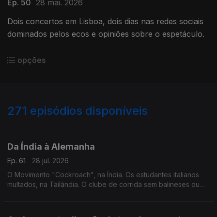
Ep. 50
28 mai. 2026
Dois concertos em Lisboa, dois dias nas redes sociais
dominados pelos ecos e opiniões sobre o espetáculo.
opções
271
episódios disponíveis
929395
917650
906399
904042
900969
Da Índia à Alemanha
Ep. 61
28 jul. 2026
O Movimento "Cockroach", na Índia. Os estudantes italianos
multados, na Tailândia. O clube de corrida sem balineses ou
indonésios, em Bali. O ataque à marcha pelo orgulho
LGBTQIA+, na Alemanha.