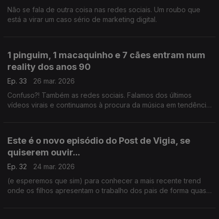
Não se fala de outra coisa nas redes sociais. Um roubo que
está a virar um caso sério de marketing digital.
1 pinguim, 1 macaquinho e 7 cães entram num
reality dos anos 90
Ep. 33
26 mar. 2026
Confuso?! Também as redes sociais. Falamos dos últimos
vídeos virais e continuamos à procura da música em tendência
nas redes sociais para surpreender a Carina Jorge e Paulo
Galvão.
Este é o novo episódio do Post de Vigia, se
quiserem ouvir...
Ep. 32
24 mar. 2026
(e esperemos que sim) para conhecer a mais recente trend
onde os filhos apresentam o trabalho dos pais de forma quase
enfadada, contudo cómica. Este episódio conta também com a
estreia de um novo segmento musical.