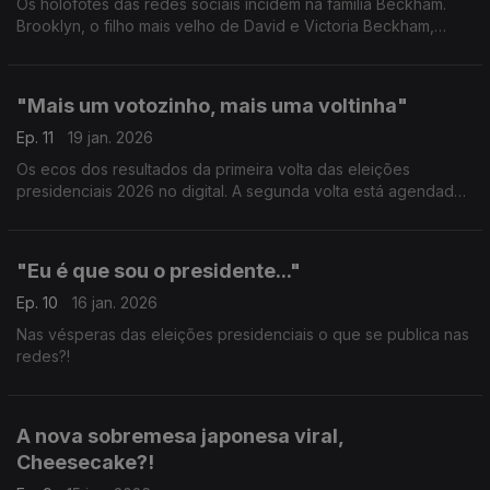
Os holofotes das redes sociais incidem na família Beckham.
Brooklyn, o filho mais velho de David e Victoria Beckham,
resolveu expôr os problemas com os pais e a internet está
empenhada em descobrir todos os detalhes.
"Mais um votozinho, mais uma voltinha"
Ep. 11
19 jan. 2026
Os ecos dos resultados da primeira volta das eleições
presidenciais 2026 no digital. A segunda volta está agendada
para o próximo dia 8 de fevereiro.
"Eu é que sou o presidente..."
Ep. 10
16 jan. 2026
Nas vésperas das eleições presidenciais o que se publica nas
redes?!
A nova sobremesa japonesa viral,
Cheesecake?!