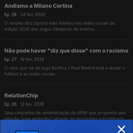
Andiamo a Milano Cortina
Ep. 28
24 fev. 2026
O resumo dos tópicos mais falados nas redes sociais da
edição 2026 dos Jogos Olímpicos de inverno.
Não pode haver "diz que disse" com o racismo
Ep. 27
19 fev. 2026
O caso que sai do jogo Benfica x Real Madrid está a abalar o
futebol e as redes sociais.
RelationChip
Ep. 26
12 fev. 2026
Uma campanha de sensibilização da APAV que propunha uma
relação "sem segredos" através de microchips subcutâneos.
×
Um produto que indignou as redes e levou a reflexão sobre
abusos e controlo nas relações amorosas.