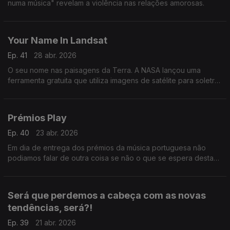
numa música" revelam a violência nas relações amorosas.
Your Name In Landsat
Ep. 41
28 abr. 2026
O seu nome nas paisagens da Terra. A NASA lançou uma
ferramenta gratuita que utiliza imagens de satélite para soletrar
nomes ou palavras com registos de imagens das formações
naturais da Terra.
Prémios Play
Ep. 40
23 abr. 2026
Em dia de entrega dos prémios da música portuguesa não
podiamos falar de outra coisa se não o que se espera desta
noite especial.
Será que perdemos a cabeça com as novas
tendências, será?!
Ep. 39
21 abr. 2026