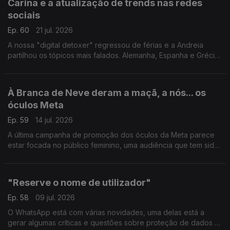
Carina e a atualização de trends nas redes
sociais
Ep. 60
21 jul. 2026
A nossa "digital detoxer" regressou de férias e a Andreia
partilhou os tópicos mais falados. Alemanha, Espanha e Grécia
Antiga, uma odisseia que promete deixar qualquer um pronto
para a falar dos "hot topics" do digital.
À Branca de Neve deram a maçã, a nós... os
óculos Meta
Ep. 59
14 jul. 2026
A última campanha de promoção dos óculos da Meta parece
estar focada no público feminino, uma audiência que tem sido
mais resistente na compra deste tipo de equipamento. O
resultado: polémica e cancelamento nas redes.
"Reserve o nome de utilizador"
Ep. 58
09 jul. 2026
O WhatsApp está com várias novidades, uma delas está a
gerar algumas críticas e questões sobre proteção de dados e