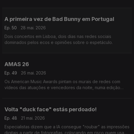
dos Santos" de Bruno Braga e a aplicação "Festas Populares"
de Stéphane Duarte.
A primeira vez de Bad Bunny em Portugal
Ep. 50
28 mai. 2026
Dois concertos em Lisboa, dois dias nas redes sociais
dominados pelos ecos e opiniões sobre o espetáculo.
AMAS 26
Ep. 49
26 mai. 2026
Os American Music Awards pintam os murais de redes com
vídeos das atuações e vencedores da noite, numa edição
marcada pela nostalgia e o KPop.
Volta "duck face" estás perdoado!
Ep. 48
21 mai. 2026
Especialistas dizem que a IA consegue "roubar" as impressões
digitais a partir de fotografias. colocando em risco quem usa