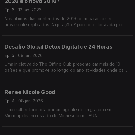
2026 é o novo 2016?
Ep. 6
12 jan. 2026
Nos últimos dias conteúdos de 2016 começaram a ser
novamente replicados. A geração Z parece estar ávida por
referências e os Millennials saudosistas por tempos onde os
filtros de Snapchat eram melhor que maquilhagem.
Desafio Global Detox Digital de 24 Horas
Ep. 5
09 jan. 2026
Uma iniciativa do The Offline Club presente em mais de 10
países e que promove ao longo do ano atividades onde os
telefones ficam de fora.
Renee Nicole Good
Ep. 4
08 jan. 2026
Uma mulher foi morta por um agente de imigração em
Minneapolis, no estado do Minnesota nos EUA.