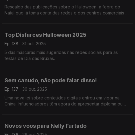
Rescaldo das publicações sobre o Halloween, a febre do
Natal que já toma conta das redes e dos centros comerciais e
o bólide que surpreendeu Portugal e Espanha.
Top Disfarces Halloween 2025
Ep. 138
31 out. 2025
5 das máscaras mais sugeridas nas redes sociais para as
festas de Dia das Bruxas.
Sem canudo, não pode falar disso!
Ep. 137
30 out. 2025
Uma nova lei sobre conteúdos digitais entrou em vigor na
China. Influenciadores têm agora de apresentar diploma ou
licença profissional para falar de temas ligados a Medicina,
Finanças, Direito e Educação.
Novos voos para Nelly Furtado
Ep. 136
29 out. 2025