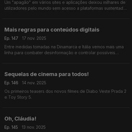
Um "apagão" em vários sites e aplicações deixou milhares de
utilizadores pelo mundo sem acesso a plataformas sustentadas
nos servidores da empresa norte-americana.
Mais regras para conteúdos digitais
Ep. 147
17 nov. 2025
Entre medidas tomadas na Dinamarca e Itália vemos mais uma
linha para combater desinformação e controlar possíveis
consequências nefastas da utilização desregrada das redes
sociais pelos mais jovens.
Sequelas de cinema para todos!
Ep. 146
14 nov. 2025
Os primeiros teasers dos novos filmes de Diabo Veste Prada 2
e Toy Story 5.
Oh, Cláudia!
Ep. 145
13 nov. 2025