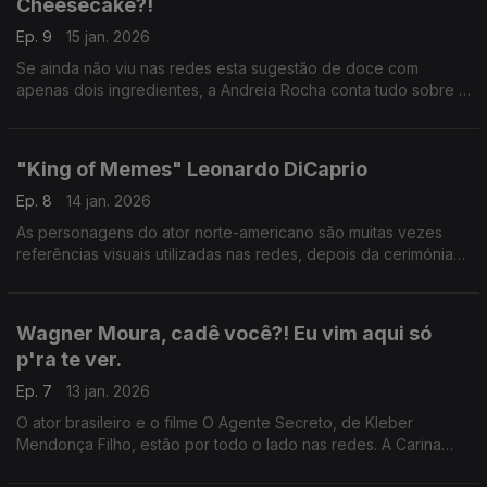
Cheesecake?!
Ep. 9
15 jan. 2026
Se ainda não viu nas redes esta sugestão de doce com
apenas dois ingredientes, a Andreia Rocha conta tudo sobre a
última tendência nas redes sociais.
"King of Memes" Leonardo DiCaprio
Ep. 8
14 jan. 2026
As personagens do ator norte-americano são muitas vezes
referências visuais utilizadas nas redes, depois da cerimónia
dos Globos de Ouro, Leonardo DiCaprio volta a viralizar e
fornecer novas imagens, memes, ao mundo.
Wagner Moura, cadê você?! Eu vim aqui só
p'ra te ver.
Ep. 7
13 jan. 2026
O ator brasileiro e o filme O Agente Secreto, de Kleber
Mendonça Filho, estão por todo o lado nas redes. A Carina
queria que Wagner Moura estivesse no estúdio, mas não foi