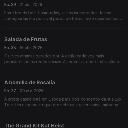
Ep. 39
21 abr. 2026
Entre trends bem-humoradas, visitas inesperadas, festas
abençoadas e a possível perda de limites, este episódio será
que vai dar direito a expulsão no fim... será?
Salada de Frutas
Ep. 38
16 abr. 2026
Os microdramas gerados por IA estão cada vez mais
populares pelas redes sociais. As novelas, onde frutas são as
personagens principais, somam visualizações e questões
sobre o impacto que podem vir a trazer.
A homilia de Rosalía
Ep. 37
09 abr. 2026
A artista catalã está em Lisboa para dois concertos da sua Lux
Tour. Um espetáculo que promete uma galeria viva, músicos
portugueses na orquestra, como a violinista Malu Garcia, e
momentos para ficar na "Memória".
The Grand Kit Kat Heist