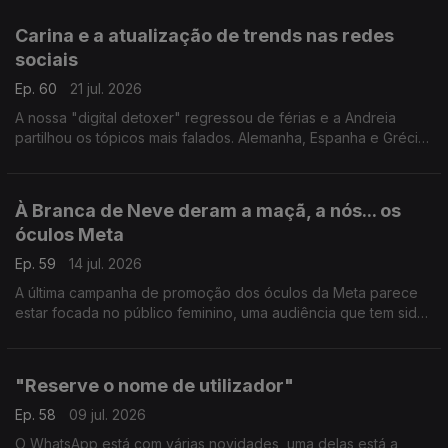
LGBTQIA+, na Alemanha.
Carina e a atualização de trends nas redes
sociais
Ep. 60
21 jul. 2026
A nossa "digital detoxer" regressou de férias e a Andreia
partilhou os tópicos mais falados. Alemanha, Espanha e Grécia
Antiga, uma odisseia que promete deixar qualquer um pronto
para a falar dos "hot topics" do digital.
À Branca de Neve deram a maçã, a nós... os
óculos Meta
Ep. 59
14 jul. 2026
A última campanha de promoção dos óculos da Meta parece
estar focada no público feminino, uma audiência que tem sido
mais resistente na compra deste tipo de equipamento. O
resultado: polémica e cancelamento nas redes.
"Reserve o nome de utilizador"
Ep. 58
09 jul. 2026
O WhatsApp está com várias novidades, uma delas está a