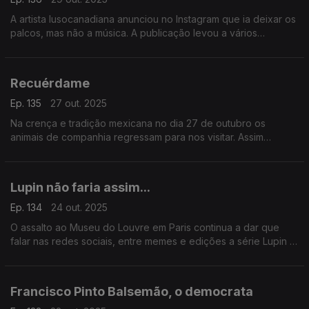
A artista lusocanadiana anunciou no Instagram que ia deixar os
palcos, mas não a música. A publicação levou a vários
comentários de especulação sobre a verdadeira razão para a
cantora decidir abandonar.
Recuérdame
Ep. 135
27 out. 2025
Na crença e tradição mexicana no dia 27 de outubro os
animais de companhia regressam para nos visitar. Assim
arrancam as celebrações de Dia de los Muertos. Uma festa
que ganha cada vez mais popularidade.
Lupin não faria assim...
Ep. 134
24 out. 2025
O assalto ao Museu do Louvre em Paris continua a dar que
falar nas redes sociais, entre memes e edições a série Lupin é
das mais mencionada.
Francisco Pinto Balsemão, o democrata