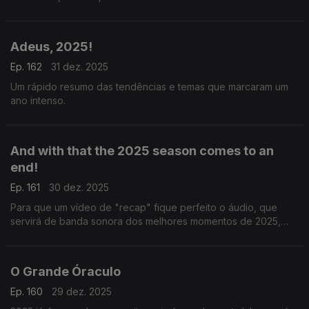
redes sociais.
Adeus, 2025!
Ep. 162
31 dez. 2025
Um rápido resumo das tendências e temas que marcaram um
ano intenso.
And with that the 2025 season comes to an
end!
Ep. 161
30 dez. 2025
Para que um vídeo de "recap" fique perfeito o áudio, que
servirá de banda sonora dos melhores momentos de 2025,
tem de ser escolhido a dedo. Sam Levitt é a voz mais utilizada
por esta altura.
O Grande Óraculo
Ep. 160
29 dez. 2025