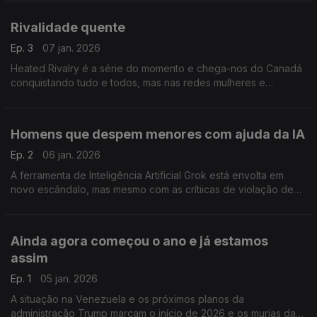
Rivalidade quente
Ep. 3
07 jan. 2026
Heated Rivalry é a série do momento e chega-nos do Canadá
conquistando tudo e todos, mas nas redes mulheres e
comunidade LGBTQIA+ tem levado a séria a novos patamares
de sucesso.
Homens que despem menores com ajuda da IA
Ep. 2
06 jan. 2026
A ferramenta de Inteligência Artificial Grok está envolta em
novo escândalo, mas mesmo com as crítiicas de violação de
privacidade e dos direitos de crianças e mulheres, Elon Musk
não se mostrou muito preocupado.
Ainda agora começou o ano e já estamos
assim
Ep. 1
05 jan. 2026
A situação na Venezuela e os próximos planos da
administração Trump marcam o início de 2026 e os murias das