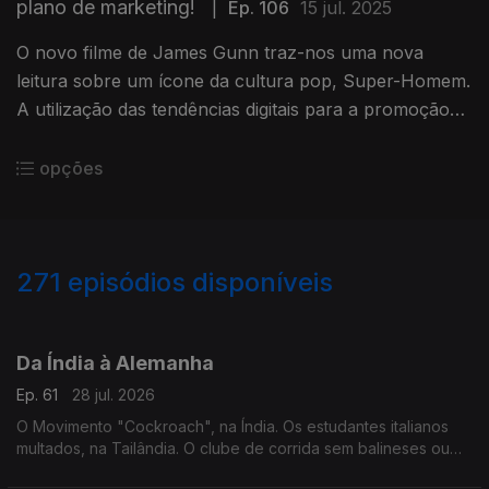
plano de marketing!
|
Ep. 106
15 jul. 2025
O novo filme de James Gunn traz-nos uma nova
leitura sobre um ícone da cultura pop, Super-Homem.
A utilização das tendências digitais para a promoção
do filme revelaram-se um sucesso e caso de estudo.
opções
271
episódios disponíveis
929395
917650
906399
904042
900969
890891
883804
882482
865394
Da Índia à Alemanha
Ep. 61
28 jul. 2026
O Movimento "Cockroach", na Índia. Os estudantes italianos
multados, na Tailândia. O clube de corrida sem balineses ou
indonésios, em Bali. O ataque à marcha pelo orgulho