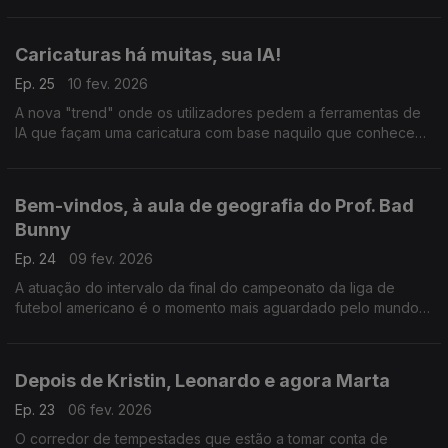
Um produto que indignou as redes e levou a reflexão sobre
abusos e controlo nas relações amorosas.
Caricaturas há muitas, sua IA!
Ep. 25
10 fev. 2026
A nova "trend" onde os utilizadores pedem a ferramentas de
IA que façam uma caricatura com base naquilo que conhecem
dos utilizadores está da dar que falar.
Bem-vindos, à aula de geografia do Prof. Bad
Bunny
Ep. 24
09 fev. 2026
A atuação do intervalo da final do campeonato da liga de
futebol americano é o momento mais aguardado pelo mundo e
este ano mais ainda. Bad Bunny prometeu festa e cumpriu,
mesmo com as críticas do presidente dos EUA.
Depois de Kristin, Leonardo e agora Marta
Ep. 23
06 fev. 2026
O corredor de tempestades que estão a tomar conta de