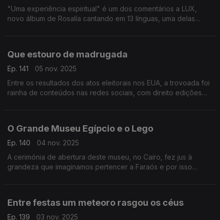
"Uma experiência espiritual" é um dos comentários a LUX,
novo álbum de Rosalía cantando em 13 línguas, uma delas
português. Memória, conquistou o digital e é o tema que conta
com Carminho na composição e voz.
Que estouro de madrugada
Ep. 141
05 nov. 2025
Entre os resultados dos atos eleitorais nos EUA, a trovoada foi
rainha de conteúdos nas redes sociais, com direito edições
bem-humoradas, recheadas com memes clássicos
portugueses.
O Grande Museu Egípcio e o Lego
Ep. 140
04 nov. 2025
A cerimónia de abertura deste museu, no Cairo, fez jus à
grandeza que imaginamos pertencer a Faraós e por isso
viralizou no digital, mas o momento da entrega de um simples
conjunto de Lego roubou os holofotes.
Entre festas um meteoro rasgou os céus
Ep. 139
03 nov. 2025