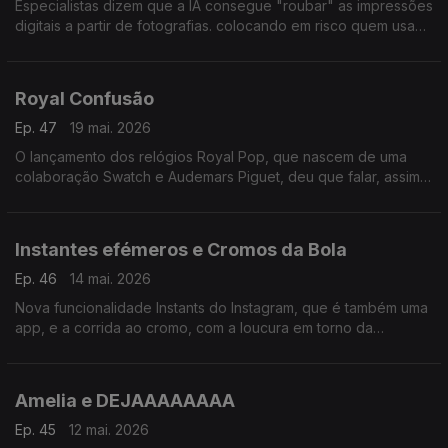
Especialistas dizem que a IA consegue "roubar" as impressões
digitais a partir de fotografias. colocando em risco quem usa
essa forma de autenticação. Será o adeus de poses com V de
vitória, "coração coreano" ou o fixe?
Royal Confusão
Ep. 47
19 mai. 2026
O lançamento dos relógios Royal Pop, que nascem de uma
colaboração Swatch e Audemars Piguet, deu que falar, assim
como muitas filas e desacatos.
Instantes efémeros e Cromos da Bola
Ep. 46
14 mai. 2026
Nova funcionalidade Instants do Instagram, que é também uma
app, e a corrida ao cromo, com a loucura em torno da
caderneta do Mundial de futebol masculino 2026.
Amelia e DEJAAAAAAAA
Ep. 45
12 mai. 2026