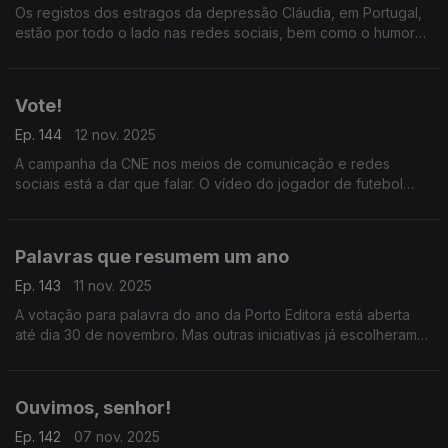
Os registos dos estragos da depressão Cláudia, em Portugal,
estão por todo o lado nas redes sociais, bem como o humor
para tentar aliviar.
Vote!
Ep. 144
12 nov. 2025
A campanha da CNE nos meios de comunicação e redes
sociais está a dar que falar. O vídeo do jogador de futebol
João Neves e a atriz Madalena Aragão está no top de
tendências.
Palavras que resumem um ano
Ep. 143
11 nov. 2025
A votação para palavra do ano da Porto Editora está aberta
até dia 30 de novembro. Mas outras iniciativas já escolheram
os termos que marcam 2025.
Ouvimos, senhor!
Ep. 142
07 nov. 2025