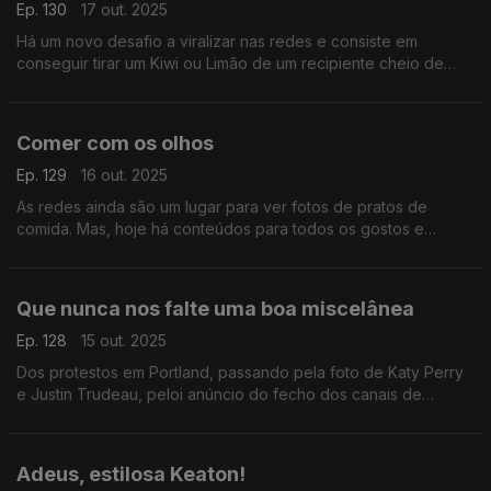
Ep. 130
17 out. 2025
Há um novo desafio a viralizar nas redes e consiste em
conseguir tirar um Kiwi ou Limão de um recipiente cheio de
água sem fazer transbordar.
Comer com os olhos
Ep. 129
16 out. 2025
As redes ainda são um lugar para ver fotos de pratos de
comida. Mas, hoje há conteúdos para todos os gostos e
interesses. Dos benéficos aos nefastos. Hoje tentamos
destacar o lado positivo.
Que nunca nos falte uma boa miscelânea
Ep. 128
15 out. 2025
Dos protestos em Portland, passando pela foto de Katy Perry
e Justin Trudeau, peloi anúncio do fecho dos canais de
música da MTV e terminando na nova linha de cuecas de Kim
Kardashian.
Adeus, estilosa Keaton!