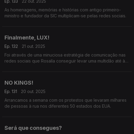
Ep. 133
22 out. 2025
As homenagens, memórias e histórias com antigo primeiro-
ministro e fundador da SIC multiplicam-se pelas redes sociais.
Finalmente, LUX!
Ep. 132
21 out. 2025
Foi através de uma minuciosa estratégia de comunicação nas
redes sociais que Rosalía conseguir levar uma multidão até à
praça Callao em Madrid para anunciar o novo disco, LUX.
NO KINGS!
Ep. 131
20 out. 2025
Arrancamos a semana com os protestos que levaram milhares
de pessoas à rua nos diferentes 50 estados dos EUA.
Será que consegues?