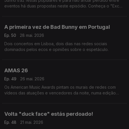
Junho traz festas populares e para não andar perdido entre
eventos há duas propostas neste episódio. Conheça o "Excel
dos Santos" de Bruno Braga e a aplicação "Festas Populares"
de Stéphane Duarte.
A primeira vez de Bad Bunny em Portugal
Ep. 50
28 mai. 2026
Dois concertos em Lisboa, dois dias nas redes sociais
dominados pelos ecos e opiniões sobre o espetáculo.
AMAS 26
Ep. 49
26 mai. 2026
Os American Music Awards pintam os murais de redes com
vídeos das atuações e vencedores da noite, numa edição
marcada pela nostalgia e o KPop.
Volta "duck face" estás perdoado!
Ep. 48
21 mai. 2026