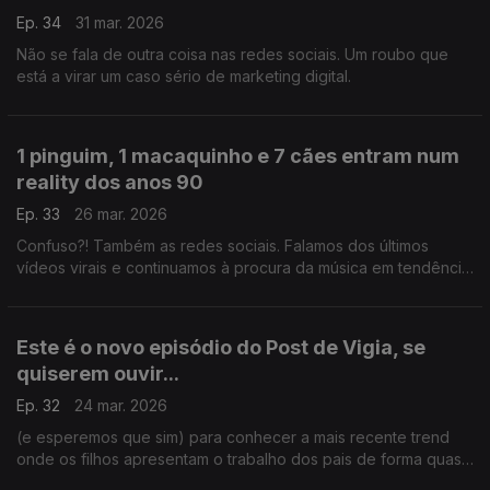
Ep. 34
31 mar. 2026
Não se fala de outra coisa nas redes sociais. Um roubo que
está a virar um caso sério de marketing digital.
1 pinguim, 1 macaquinho e 7 cães entram num
reality dos anos 90
Ep. 33
26 mar. 2026
Confuso?! Também as redes sociais. Falamos dos últimos
vídeos virais e continuamos à procura da música em tendência
nas redes sociais para surpreender a Carina Jorge e Paulo
Galvão.
Este é o novo episódio do Post de Vigia, se
quiserem ouvir...
Ep. 32
24 mar. 2026
(e esperemos que sim) para conhecer a mais recente trend
onde os filhos apresentam o trabalho dos pais de forma quase
enfadada, contudo cómica. Este episódio conta também com a