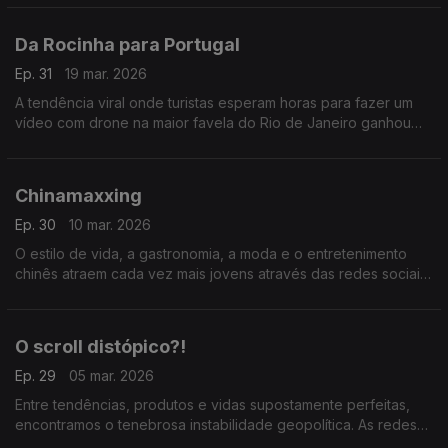
estreia de um novo segmento musical.
Da Rocinha para Portugal
Ep. 31
19 mar. 2026
A tendência viral onde turistas esperam horas para fazer um
vídeo com drone na maior favela do Rio de Janeiro ganhou
novas adaptações e localidades do nosso país.
Chinamaxxing
Ep. 30
10 mar. 2026
O estilo de vida, a gastronomia, a moda e o entretenimento
chinês atraem cada vez mais jovens através das redes sociais.
Nesta conversa houve quem não conseguisse resistir à
tendência.
O scroll distópico?!
Ep. 29
05 mar. 2026
Entre tendências, produtos e vidas supostamente perfeitas,
encontramos o tenebrosa instabilidade geopolítica. As redes
sociais parecem banalizar cada vez mais a brutalidade e