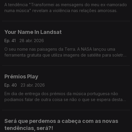
A tendência "Transformei as mensagens do meu ex-namorado
numa música" revelam a violência nas relações amorosas.
Your Name In Landsat
Ep. 41
28 abr. 2026
O seu nome nas paisagens da Terra. A NASA lançou uma
ferramenta gratuita que utiliza imagens de satélite para soletrar
nomes ou palavras com registos de imagens das formações
naturais da Terra.
Prémios Play
Ep. 40
23 abr. 2026
Em dia de entrega dos prémios da música portuguesa não
podiamos falar de outra coisa se não o que se espera desta
noite especial.
Será que perdemos a cabeça com as novas
tendências, será?!