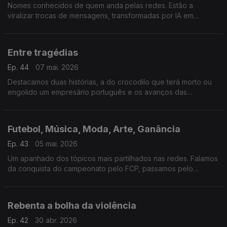
Nomes conhecidos de quem anda pelas redes. Estão a
viralizar trocas de mensagens, transformadas por IA em
música, sobre as vidas amorosas de Amelia e Deja. Duas
histórias distintas, o mesmo modelo.
Entre tragédias
Ep. 44
07 mai. 2026
Destacamos duas histórias, a do crocodilo que terá morto ou
engolido um empresário português e os avanços das
ferramentas de IA na replicação de traços humanos.
Futebol, Música, Moda, Arte, Ganância
Ep. 43
05 mai. 2026
Um apanhado dos tópicos mais partilhados nas redes. Falamos
da conquista do campeonato pelo FCP, passamos pelo
megashow de Shakira no Rio e acabamos em Nova Iorque na
Met Gala.
Rebenta a bolha da violência
Ep. 42
30 abr. 2026