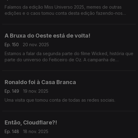
Falamos da edição Miss Universo 2025, memes de outras
edições e o caos tomou conta desta edição fazendo-nos
perder a oportunidade de falar do salmão da Noruega.
A Bruxa do Oeste está de volta!
Ep. 150
20 nov. 2025
Estamos a falar da segunda parte do filme Wicked, história que
parte do universo do Feiticeiro de Oz. A campanha de
promoção da sequela percorreu o mundo e teve um momento
polémico e viral em Singapura.
Ronaldo foi à Casa Branca
Ep. 149
19 nov. 2025
Uma visita que tomou conta de todas as redes sociais.
Então, Cloudflare?!
Ep. 148
18 nov. 2025