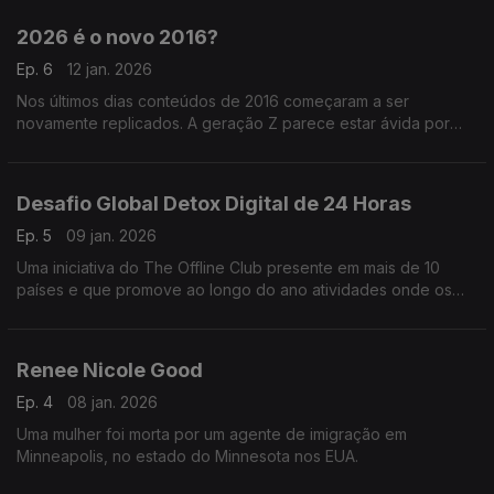
possível.
2026 é o novo 2016?
Ep. 6
12 jan. 2026
Nos últimos dias conteúdos de 2016 começaram a ser
novamente replicados. A geração Z parece estar ávida por
referências e os Millennials saudosistas por tempos onde os
filtros de Snapchat eram melhor que maquilhagem.
Desafio Global Detox Digital de 24 Horas
Ep. 5
09 jan. 2026
Uma iniciativa do The Offline Club presente em mais de 10
países e que promove ao longo do ano atividades onde os
telefones ficam de fora.
Renee Nicole Good
Ep. 4
08 jan. 2026
Uma mulher foi morta por um agente de imigração em
Minneapolis, no estado do Minnesota nos EUA.