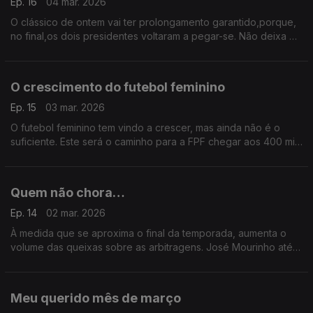
Ep. 16
04 mar. 2026
O clássico de ontem vai ter prolongamento garantido,porque,
no final,os dois presidentes voltaram a pegar-se. Não deixa de
ser curioso que ninguém fez grandes comentários sobre a
primeira parte má demais para ser verdade
O crescimento do futebol feminino
Ep. 15
03 mar. 2026
O futebol feminino tem vindo a crescer, mas ainda não é o
suficiente. Este será o caminho para a FPF chegar aos 400 mil
federados daqui a 10 anos. É nas mulheres que há margem
para crescer assim não falte o investimento.
Quem não chora…
Ep. 14
02 mar. 2026
À medida que se aproxima o final da temporada, aumenta o
volume das queixas sobre as arbitragens. José Mourinho até
falou de uma classificação real e outra virtual para, de forma
inteligente, pressionar mais um bocadinho
Meu querido mês de março