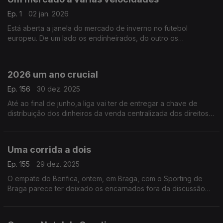
Ep. 1
02 jan. 2026
Está aberta a janela do mercado de inverno no futebol
europeu. De um lado os endinheirados, do outro os
remediados e, por fim, uma imensa maioria que se limita a
trocar cromos e a arranjar uns emprestados a custo zero.
2026 um ano crucial
Ep. 156
30 dez. 2025
Até ao final de junho,a liga vai ter de entregar a chave de
distribuição dos dinheiros da venda centralizada dos direitos
audiovisuais.Documento em que vamos ficar a perceber que
futebol queremos para as próximas décadas
Uma corrida a dois
Ep. 155
29 dez. 2025
O empate do Benfica, ontem, em Braga, com o Sporting de
Braga parece ter deixado os encarnados fora da discussão
pelo título que parece ser, agora, uma luta a dois, entre
FCPorto e Sporting.