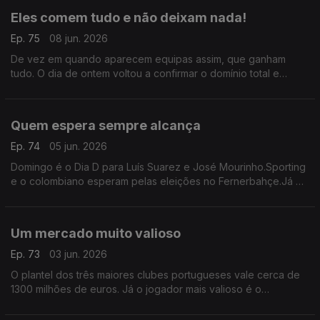
Eles comem tudo e não deixam nada!
Ep. 75
08 jun. 2026
De vez em quando aparecem equipas assim, que ganham
tudo. O dia de ontem voltou a confirmar o domínio total e
absoluto da equipa masculina de andebol do Sporting, algo
que acontece há três épocas consecutivamente!
Quem espera sempre alcança
Ep. 74
05 jun. 2026
Domingo é o Dia D para Luís Suarez e José Mourinho.Sporting
e o colombiano esperam pelas eleições no Fernerbahçe.Já o
Benfica e o setubalense aguardam pelo ato eleitoral no Real
Madrid.Sabes esperar é sempre uma virtude!
Um mercado muito valioso
Ep. 73
03 jun. 2026
O plantel dos três maiores clubes portugueses vale cerca de
1300 milhões de euros. Já o jogador mais valioso é o
dinamarquês Froholdt, que está, agora, nos 50 milhões.
Seguem-se Samu, Hjulmand, Quenda e Diomande.