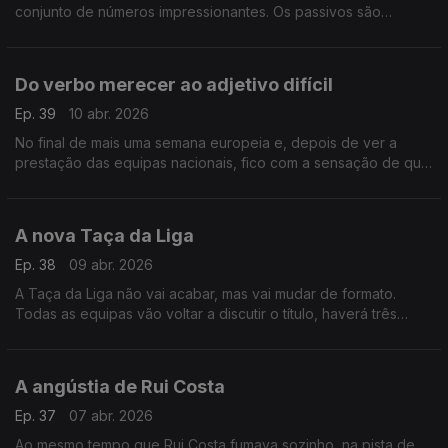
conjunto de números impressionantes. Os passivos são
monstruosos e, na liga principal, apenas onze das SAD’s
deram lucro. Já na Liga 2, o panorama é ainda pior.
Do verbo merecer ao adjetivo difícil
Ep. 39
10 abr. 2026
No final de mais uma semana europeia e, depois de ver a
prestação das equipas nacionais, fico com a sensação de que
todas mereciam mais do que conseguiram. O problema é que
o verbo merecer não se aplica ao desporto.
A nova Taça da Liga
Ep. 38
09 abr. 2026
A Taça da Liga não vai acabar, mas vai mudar de formato.
Todas as equipas vão voltar a discutir o título, haverá três
fases, mas quem estiver nas competições europeias só entra,
como agora, nos quartos de final.
A angústia de Rui Costa
Ep. 37
07 abr. 2026
Ao mesmo tempo que Rui Costa fumava sozinho, na pista de