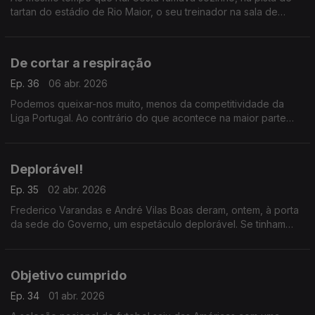
tartan do estádio de Rio Maior, o seu treinador na sala de
imprensa atirava a toalha ao chão e apontava o dedo aos
jogadores.E agora? O que vai fazer o presidente?
De cortar a respiração
Ep. 36
06 abr. 2026
Podemos queixar-nos muito, menos da competitividade da
Liga Portugal. Ao contrário do que acontece na maior parte
dos campeonatos europeus, por cá tudo está ainda por
decidir. Vão ser seis jornadas de cortar a respiração
Deplorável!
Ep. 35
02 abr. 2026
Frederico Varandas e André Vilas Boas deram, ontem, à porta
da sede do Governo, um espetáculo deplorável. Se tinham
esperanças de que pudesse haver diálogo entre os
presidentes de Sporting e FCPorto, o melhor é esquecer.
Objetivo cumprido
Ep. 34
01 abr. 2026