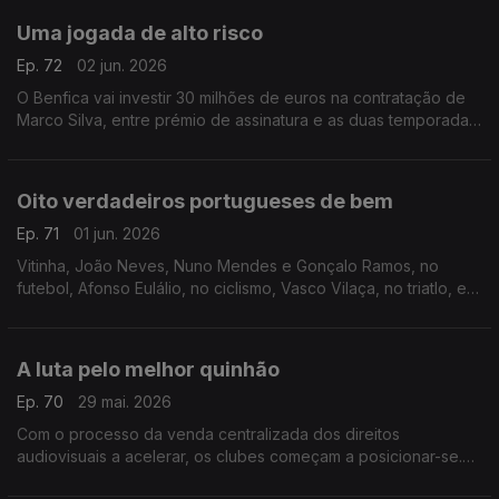
Uma jogada de alto risco
Ep. 72
02 jun. 2026
O Benfica vai investir 30 milhões de euros na contratação de
Marco Silva, entre prémio de assinatura e as duas temporadas
do contrato. É mesmo muito dinheiro, o que obriga a um
sucesso imediato que ninguém pode garantir.
Oito verdadeiros portugueses de bem
Ep. 71
01 jun. 2026
Vitinha, João Neves, Nuno Mendes e Gonçalo Ramos, no
futebol, Afonso Eulálio, no ciclismo, Vasco Vilaça, no triatlo, e
Nuno Borges e Jaime Faria, no ténis, são os oito portugueses
que vale a pena destacar.
A luta pelo melhor quinhão
Ep. 70
29 mai. 2026
Com o processo da venda centralizada dos direitos
audiovisuais a acelerar, os clubes começam a posicionar-se.
Vai ser a eterna luta de pobres contra ricos, sendo que ainda