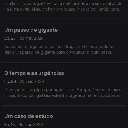
O atletismo português voltou a confirmar toda a sua qualidade
na pista curta. Aliás, melhor era quase impossível, então para
um país que nem uma Arena tem para os atletas treinarem ou
competiram é um feito do outro mundo
Um passo de gigante
Ep. 27
23 mar. 2026
Ao vencer o jogo de ontem em Braga, o FCPorto pode ter
dado um passo de gigante para conquistar o título desta
temporada. Farioli tem a faca, o queijo e o pão na mão e só
falta compor a sandwich.
O tempo e as urgências
Ep. 26
20 mar. 2026
O tempo das equipas portuguesas na Europa. Tempo de mais
uma jornada da liga.Uma estranha urgência na renovação de
contrato de Rui Borges no Sporting, um estranho silêncio
sobre a continuidade de José Mourinho no Benfica
Um caso de estudo
Ep. 25
19 mar. 2026