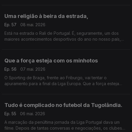
O FCPorto no hóquei em patins. Na canoagem foram mais
quatro medalhas para os atletas portugueses..
Uma religião à beira da estrada,
Ep. 57
08 mai. 2026
Está na estrada o Rali de Portugal. É, seguramente, um dos
maiores acontecimentos desportivos do ano no nosso país,
talvez o maior e muito por culpa dos fãs. É uma espécie de
religião que conta com milhares de seguidores
Que a força esteja com os minhotos
Ep. 56
07 mai. 2026
O Sporting de Braga, frente ao Friburgo, vai tentar o
apuramento para a final da Liga Europa. Que a força esteja
com a equipa portuguesa e que sejam os bracarenses a
chegarem à sua segunda final da história nesta prova.
Tudo é complicado no futebol da Tugolândia.
Ep. 55
06 mai. 2026
A marcação da penúltima jornada da Liga Portugal dava um
filme. Depois de tantas conversas e negociações, os clubes