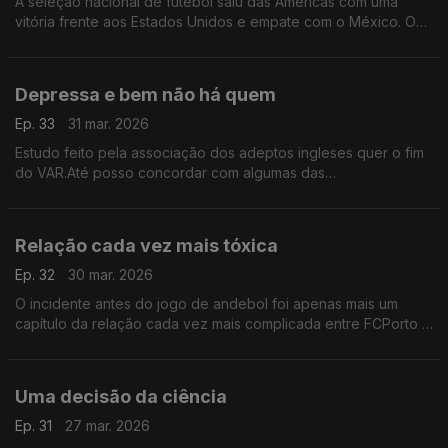
A seleção nacional de futebol saiu das Américas com uma
vitória frente aos Estados Unidos e empate com o México. O
futebol praticado não deslumbrou,mas serviu para preparar o
Mundial e aí acho que o objetivo foi cumprido
Depressa e bem não há quem
Ep. 33
31 mar. 2026
Estudo feito pela associação dos adeptos ingleses quer o fim
do VAR.Até posso concordar com algumas das
observações,mas prefiro uma decisão demorada, mas que
seja uma boa decisão,do que uma rápida e ferida de
ilegalidade
Relação cada vez mais tóxica
Ep. 32
30 mar. 2026
O incidente antes do jogo de andebol foi apenas mais um
capítulo da relação cada vez mais complicada entre FCPorto e
Sporting. Já agora, quem aproveita esta confusão entre duas
das principais forças do desporto nacional?
Uma decisão da ciência
Ep. 31
27 mar. 2026