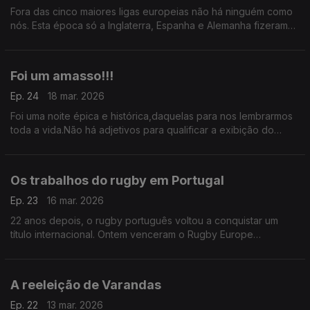
Fora das cinco maiores ligas europeias não há ninguém como
nós. Esta época só a Inglaterra, Espanha e Alemanha fizeram
melhor. Somos seguramente um caso de estudo porque nada
disto é planeado estrategicamente por ninguém
Foi um amasso!!!
Ep. 24
18 mar. 2026
Foi uma noite épica e histórica,daquelas para nos lembrarmos
toda a vida.Não há adjetivos para qualificar a exibição do
Sporting frente ao Bodo /Glimt. Ao contrário do que aconteceu
na Noruega,em Alvalade correu tudo bem
Os trabalhos do rugby em Portugal
Ep. 23
16 mar. 2026
22 anos depois, o rugby português voltou a conquistar um
título internacional. Ontem venceram o Rugby Europe
Championship. É notável porque não sendo uma modalidade
de massas apresenta resultados e tem qualidade.
A reeleição de Varandas
Ep. 22
13 mar. 2026