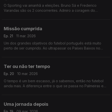
O Sporting vai amanhã a eleições. Bruno Sá e Frederico
Varandas são os 2 concorrentes. Admiro a coragem do
empresário da restauração, no atual contexto, em liderar a
oposição, num ato eleitoral que está mais que decidido
Missão cumprida
Ep. 21
11 mar. 2026
Um dos grandes objetivos do futebol português está muito
perto de ser cumprido. Ao ultrapassar os Países Baixos no
ranking da UEFA, o que pode acontecer já esta noite, vamos
voltar a 3 equipas na Liga dos Campões 27/28.
Ter ou não ter tempo
Ep. 20
10 mar. 2026
O tempo é um bem escasso, já o sabemos, então no futebol
ainda mais. A diferença entre o que se passa no Palmeiras e
no Vitória de Guimarães prova isso mesmo. A importância de
ter tempo para ter sucesso.
Uma jornada depois
Ep. 19
09 mar. 2026