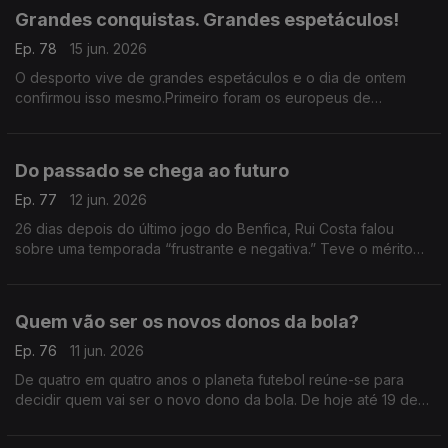
Grandes conquistas. Grandes espetáculos!
Ep. 78
15 jun. 2026
O desporto vive de grandes espetáculos e o dia de ontem
confirmou isso mesmo.Primeiro foram os europeus de
canoagem e Fernando Pimenta.Logo depois o basquetebol do
FCPorto que,10 anos depois,voltou a ser campeão nacional
Do passado se chega ao futuro
Ep. 77
12 jun. 2026
26 dias depois do último jogo do Benfica, Rui Costa falou
sobre uma temporada “frustrante e negativa.” Teve o mérito
de não se esconder ao abordar o passado e José Mourinho,
mas também o futuro agora com Marco Silva.
Quem vão ser os novos donos da bola?
Ep. 76
11 jun. 2026
De quatro em quatro anos o planeta futebol reúne-se para
decidir quem vai ser o novo dono da bola. De hoje até 19 de
julho teremos pela frente 104 jogos com 48 equipas, naquele
que vai ser o maior mundial da história.