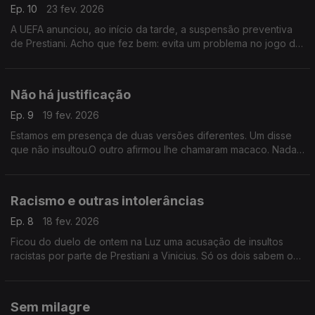
Ep. 10
23 fev. 2026
A UEFA anunciou, ao início da tarde, a suspensão preventiva
de Prestiani. Acho que fez bem: evita um problema no jogo da
segunda mão e ganha tempo para poder tomar uma decisão
sem precipitações e justa.
Não há justificação
Ep. 9
19 fev. 2026
Estamos em presença de duas versões diferentes. Um disse
que não insultou.O outro afirmou lhe chamaram macaco. Nada,
mas nada mesmo, justifica qualquer insulto racista,quando do
outro lado está um provocador profissional
Racismo e outras intolerâncias
Ep. 8
18 fev. 2026
Ficou do duelo de ontem na Luz uma acusação de insultos
racistas por parte de Prestiani a Vinicius. Só os dois sabem o
que realmente aconteceu. Mas tenho uma certeza: o racismo é
algo que temos de combater, sem reservas.
Sem milagre