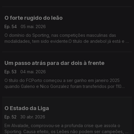
não chegaram a acordo e os sete jogos que importam vão
acontecer na segunda-feira à noite.
O forte rugido do leão
Ep. 54
05 mai. 2026
O domínio do Sporting, nas competições masculinas das
modalidades, tem sido evidente.O título de andebol já está e o
voleibol está perto. As Taças de hóquei e basquetebol
também. Só faltou o futsal caiu para o Benfica
Um passo atrás para dar dois à frente
Ep. 53
04 mai. 2026
O título do FCPorto começou a ser ganho em janeiro 2025
quando Galeno e Nico Gonzalez foram transferidos por 110
milhões de euros.Foi o dinheiro que permitiu contratar um
treinador e jogadores para reconstruir uma equipa
O Estado da Liga
Ep. 52
30 abr. 2026
Em Alvalade, comprovou-se a profunda crise que assola o
Sporting. Causa efeito, os Leões não podem ser campeões, o