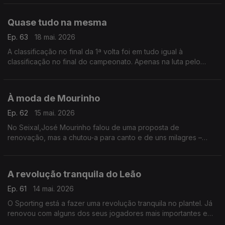
foi feito, porque temos talento para sonhar alto.
Quase tudo na mesma
Ep. 63
18 mai. 2026
A classificação no final da 1ª volta foi em tudo igual à
classificação no final do campeonato. Apenas na luta pelo
quarto e quinto lugar houve mudanças. Não é por acaso, diz-
se que o campeonato é a prova de regularidade.
À moda de Mourinho
Ep. 62
15 mai. 2026
No Seixal,José Mourinho falou de uma proposta de
renovação, mas a chutou-a para canto e de uns milagres –
entenda-se dos árbitros – que só prejudicaram. Apenas se
esqueceu de assumir alguma responsabilidade pelo fracasso
A revolução tranquila do Leão
Ep. 61
14 mai. 2026
O Sporting está a fazer uma revolução tranquila no plantel. Já
renovou com alguns dos seus jogadores mais importantes e
agora contratou Zalazar ao Sporting de Braga. Tranquilamente