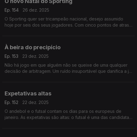
O novo Natal do Sporting
Ep. 154
26 dez. 2025
O Sporting quer ser tricampeão nacional, desejo assumido
hoje por seis dos seus jogadores. Com cinco pontos de atraso
para o FCPorto,os leões vão ter de fazer uma segunda volta
imaculada se quiserem cumprir este objetivo
À beira do precipício
Ep. 153
23 dez. 2025
Não há jogo em que alguém não se queixe de uma qualquer
decisão de arbitragem. Um ruído insuportável que danifica a já
pouca credibilidade que, em momentos tão decisivos como os
atuais, o futebol português tanto precisa.
Expetativas altas
Ep. 152
22 dez. 2025
O andebol e o futsal contam os dias para os europeus de
janeiro. As expetativas são altas: o futsal é uma das candidatas
ao título, já o andebol vai, pelo menos, tentar melhorar o sexto
lugar conseguido em 2020.