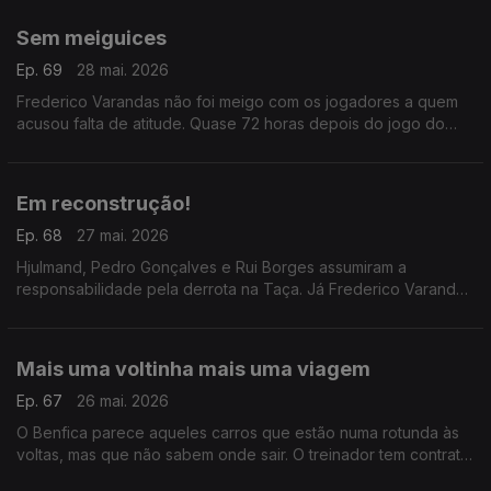
ninguém faz ideia de que valores estamos a falar
Sem meiguices
Ep. 69
28 mai. 2026
Frederico Varandas não foi meigo com os jogadores a quem
acusou falta de atitude. Quase 72 horas depois do jogo do
Jamor, estas mensagens foram muito pensadas e refletidas,
desengane-se quem pensar o contrário.
Em reconstrução!
Ep. 68
27 mai. 2026
Hjulmand, Pedro Gonçalves e Rui Borges assumiram a
responsabilidade pela derrota na Taça. Já Frederico Varandas
tem estado desaparecido em combate. Em Alvalade, o tempo
é, claramente, de final de ciclo e de reconstrução.
Mais uma voltinha mais uma viagem
Ep. 67
26 mai. 2026
O Benfica parece aqueles carros que estão numa rotunda às
voltas, mas que não sabem onde sair. O treinador tem contrato,
mas está de saída. Quando não se sabe e enquanto ele não