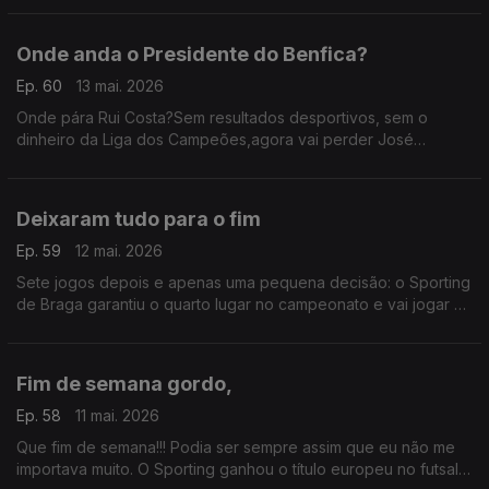
está a preparar a próxima época..
Onde anda o Presidente do Benfica?
Ep. 60
13 mai. 2026
Onde pára Rui Costa?Sem resultados desportivos, sem o
dinheiro da Liga dos Campeões,agora vai perder José
Mourinho e será obrigado a um novo recomeço.Não tenho é a
certeza de que os resultados sejam diferentes dos atuais
Deixaram tudo para o fim
Ep. 59
12 mai. 2026
Sete jogos depois e apenas uma pequena decisão: o Sporting
de Braga garantiu o quarto lugar no campeonato e vai jogar as
competições europeias. Quanto ao resto, tudo vai ser
decidido nos últimos 90 minutos da temporada.
Fim de semana gordo,
Ep. 58
11 mai. 2026
Que fim de semana!!! Podia ser sempre assim que eu não me
importava muito. O Sporting ganhou o título europeu no futsal.