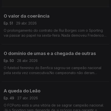
segundo lugar ficou ainda mais perto do Benfica. Já o FCPorto
pode ser campeão, mesmo sem entrar em campo
O valor da coerência
Ep. 51
29 abr. 2026
O prolongamento do contrato de Rui Borges com o Sporting
vai passar ao papel na sexta-feira. Nada demoveu Frederico
Varandas mesmo que a realidade não seja agora a que era
quando se falou pela primeira vez deste assunto.
O domínio de umas e a chegada de outras
Ep. 50
28 abr. 2026
O futebol feminino do Benfica sagrou-se campeão nacional
pela sexta vez consecutiva.No campeonato não deram
hipóteses a ninguém. Domínio avassalador também do FCPorto
que ganhou a segunda divisão e subiu à liga principal
A queda do Leão
Ep. 49
27 abr. 2026
O FCPorto está a uma vitória de se sagrar campeão nacional.
Já o Sporting nem depende de si próprio para garantir o