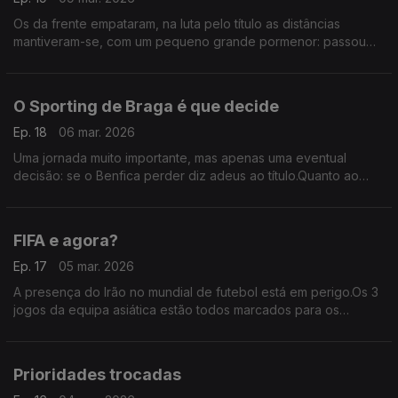
Os da frente empataram, na luta pelo título as distâncias
mantiveram-se, com um pequeno grande pormenor: passou
mais uma jornada,quem vai à frente é mais uma semana em
que o objetivo fica mais próximo de ser concretizado
O Sporting de Braga é que decide
Ep. 18
06 mar. 2026
Uma jornada muito importante, mas apenas uma eventual
decisão: se o Benfica perder diz adeus ao título.Quanto ao
resto tudo vai ficar igual.Uma curiosidade: todos,sem
exceção,ainda vão ainda jogar com o Sporting de Braga
FIFA e agora?
Ep. 17
05 mar. 2026
A presença do Irão no mundial de futebol está em perigo.Os 3
jogos da equipa asiática estão todos marcados para os
Estados Unidos,o presidente da federação iraniana veio dizer
o óbvio:estão a ponderar não marcar presença
Prioridades trocadas