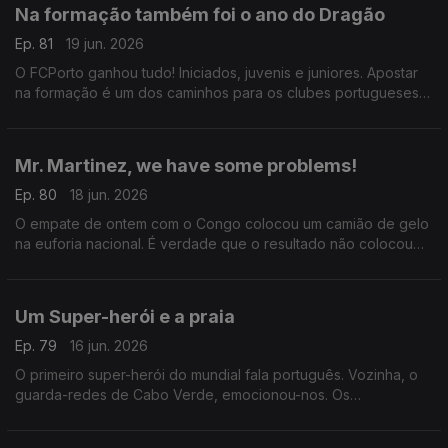
Na formação também foi o ano do Dragão
Ep. 81
19 jun. 2026
O FCPorto ganhou tudo! Iniciados, juvenis e juniores. Apostar
na formação é um dos caminhos para os clubes portugueses
poderem ganhar mais dinheiro e é, tão ou mais importante, do
que aquilo faturam na Liga dos Campeões.
Mr. Martinez, we have some problems!
Ep. 80
18 jun. 2026
O empate de ontem com o Congo colocou um camião de gelo
na euforia nacional. É verdade que o resultado não colocou
nada em causa,mas há que atalhar caminho e obrigatoriamente
fazer diferente senão a coisa pode correr mal
Um Super-herói e a praia
Ep. 79
16 jun. 2026
O primeiro super-herói do mundial fala português. Vozinha, o
guarda-redes de Cabo Verde, emocionou-nos. Os
portugueses estão avisados e se com o Congo as coisas não
correrem bem, a culpa, já se sabe, é da ida à praia.