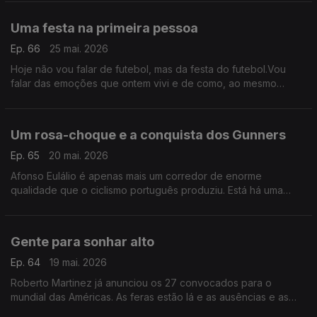
for embora não podem contratar outro.
Uma festa na primeira pessoa
Ep. 66
25 mai. 2026
Hoje não vou falar de futebol, mas da festa do futebol.Vou
falar das emoções que ontem vivi e de como, ao mesmo
tempo, revivi algumas das finais que mais me marcaram. São
estes os momentos que nos marcam para toda a vida
Um rosa-choque e a conquista dos Gunners
Ep. 65
20 mai. 2026
Afonso Eulálio é apenas mais um corredor de enorme
qualidade que o ciclismo português produziu. Está há uma
semana a liderar a volta à Itália. No futebol, 22 anos e muitos
milhões depois, o Arsenal lá fez a festa.
Gente para sonhar alto
Ep. 64
19 mai. 2026
Roberto Martinez já anunciou os 27 convocados para o
mundial das Américas. As feras estão lá e as ausências e as
novidades não me surpreenderam. Agora é fazer o que nunca