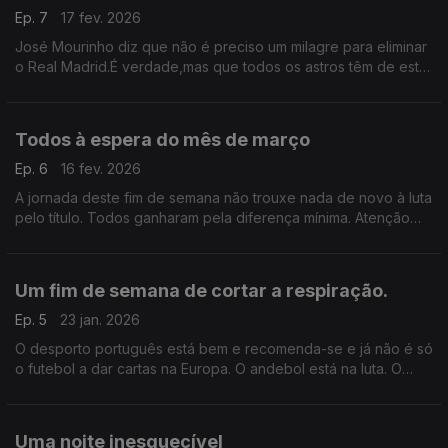
Ep. 7
17 fev. 2026
José Mourinho diz que não é preciso um milagre para eliminar
o Real Madrid.É verdade,mas que todos os astros têm de estar
alinhados para que isso aconteça lá isso têm. Hoje na Luz e,na
semana que vem,no Santiago Bernabéu
Todos à espera do mês de março
Ep. 6
16 fev. 2026
A jornada deste fim de semana não trouxe nada de novo à luta
pelo título. Todos ganharam pela diferença mínima. Atenção
agora ao mês de março que pode ser absolutamente decisivo
para as contas finais do campeonato.
Um fim de semana de cortar a respiração.
Ep. 5
23 jan. 2026
O desporto português está bem e recomenda-se e já não é só
o futebol a dar cartas na Europa. O andebol está na luta. O
futsal vai começar a defesa do título. E até o polo aquático
feminino quer fazer história.
Uma noite inesquecível