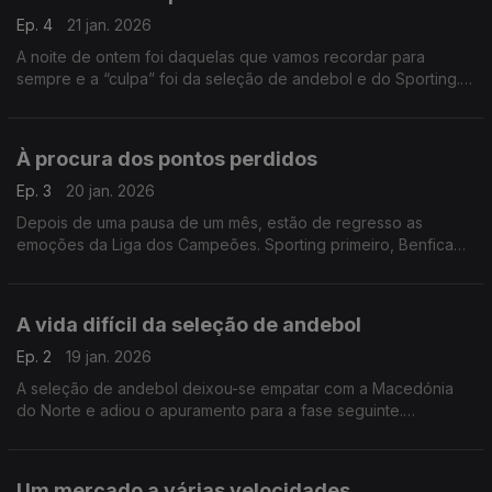
Ep. 4
21 jan. 2026
A noite de ontem foi daquelas que vamos recordar para
sempre e a “culpa” foi da seleção de andebol e do Sporting.
Os favoritos têm sempre de confirmar que o são, caso
contrário acontecem estas surpresas tão saborosas!!!
À procura dos pontos perdidos
Ep. 3
20 jan. 2026
Depois de uma pausa de um mês, estão de regresso as
emoções da Liga dos Campeões. Sporting primeiro, Benfica
depois, vão tentar fazer os pontos que precisam para cumprir
o objetivo da época: chegar à fase a eliminar.
A vida difícil da seleção de andebol
Ep. 2
19 jan. 2026
A seleção de andebol deixou-se empatar com a Macedónia
do Norte e adiou o apuramento para a fase seguinte.
Agarrados à calculadora, jogam agora com a poderosa
Dinamarca que são apenas e só a campeã do mundo e
olímpica.
Um mercado a várias velocidades