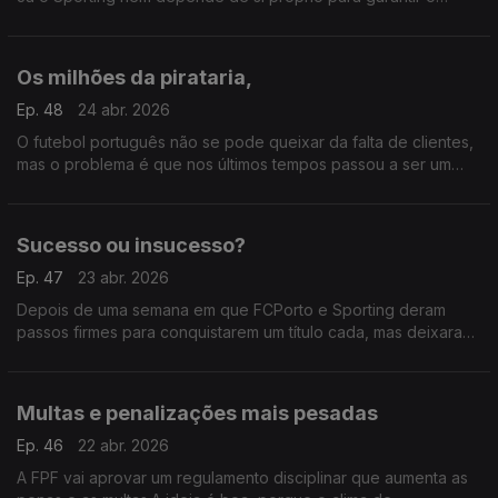
segundo lugar e a entrada na Liga dos Campeões. Agradece o
Benfica e José Mourinho!
Os milhões da pirataria,
Ep. 48
24 abr. 2026
O futebol português não se pode queixar da falta de clientes,
mas o problema é que nos últimos tempos passou a ser um
produto caro. E por causa disso apareceu a pirataria que tem
vindo a retirar tanto dinheiro ao futebol
Sucesso ou insucesso?
Ep. 47
23 abr. 2026
Depois de uma semana em que FCPorto e Sporting deram
passos firmes para conquistarem um título cada, mas deixaram
dois pelo caminho, nenhum dos treinadores estava
amargurado ou incomodado por isso.
Multas e penalizações mais pesadas
Ep. 46
22 abr. 2026
A FPF vai aprovar um regulamento disciplinar que aumenta as