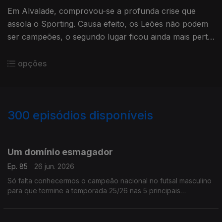
Em Alvalade, comprovou-se a profunda crise que
assola o Sporting. Causa efeito, os Leões não podem
ser campeões, o segundo lugar ficou ainda mais perto
do Benfica. Já o FCPorto pode ser campeão, mesmo
sem entrar em campo
opções
300
episódios disponíveis
934314
929420
925402
921155
916737
912449
903253
895060
889445
Um domínio esmagador
Ep. 85
26 jun. 2026
Só falta conhecermos o campeão nacional no futsal masculino
para que termine a temporada 25/26 nas 5 principais
modalidades coletivas e sem surpresa,o domínio dos
chamados 3 grandes é tão ou mais esmagador que no futebol