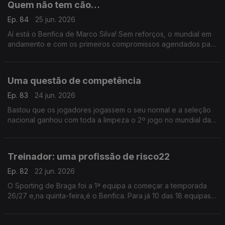
Quem não tem cão…
Ep. 84
25 jun. 2026
Aí está o Benfica de Marco Silva! Sem reforços, o mundial em
andamento e com os primeiros compromissos agendados para
daqui a um mês,o novo técnico vai ter de recorrer à prata da
casa para começar a apresentar resultados
Uma questão de competência
Ep. 83
24 jun. 2026
Bastou que os jogadores jogassem o seu normal e a seleção
nacional ganhou com toda a limpeza o 2º jogo no mundial das
Américas frente ao Uzbequistão. Vimos uma equipa
competente e tudo mudou. Agora é só continuar assim!
Treinador: uma profissão de risco22
Ep. 82
22 jun. 2026
O Sporting de Braga foi a 1ª equipa a começar a temporada
26/27 e,na quinta-feira,é o Benfica. Para já 10 das 18 equipas
da Liga Portugal mudaram de treinador,resta saber quantos
serão os resistentes no final da época