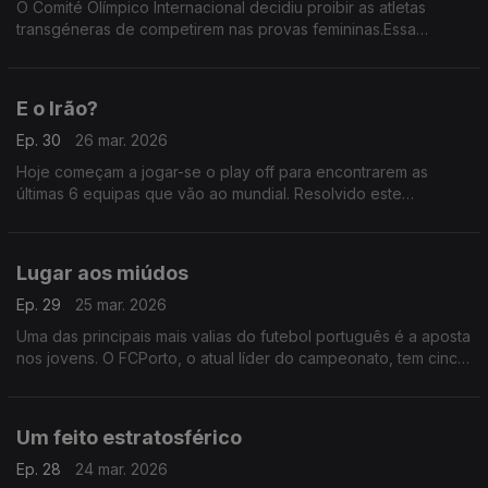
O Comité Olímpico Internacional decidiu proibir as atletas
transgéneras de competirem nas provas femininas.Essa
participação fica agora limitada às mulheres biológicas.
Decisão que foi validada por um conjunto de peritos
E o Irão?
Ep. 30
26 mar. 2026
Hoje começam a jogar-se o play off para encontrarem as
últimas 6 equipas que vão ao mundial. Resolvido este
problema,só falta saber quem vai substituir o Irão que,por
causa da guerra, já disse que não vai estar presente?
Lugar aos miúdos
Ep. 29
25 mar. 2026
Uma das principais mais valias do futebol português é a aposta
nos jovens. O FCPorto, o atual líder do campeonato, tem cinco
miúdos, entre os 17 e os 20 anos, entre aqueles que mais têm
sido utilizados na temporada.
Um feito estratosférico
Ep. 28
24 mar. 2026