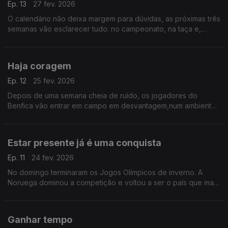
Ep. 13
27 fev. 2026
O calendário não deixa margem para dúvidas, as próximas três
semanas vão esclarecer tudo: no campeonato, na taça e,
igualmente, nas competições europeias. Serão três semanas
intensas, polémicas e de cortar a respiração.
Haja coragem
Ep. 12
25 fev. 2026
Depois de uma semana cheia de ruído, os jogadores do
Benfica vão entrar em campo em desvantagem,num ambiente
super hostil, sem José Mourinho, mas no qual vão ter de
demonstrar uma coragem e um atrevimento à prova de bala
Estar presente já é uma conquista
Ep. 11
24 fev. 2026
No domingo terminaram os Jogos Olímpicos de inverno. A
Noruega dominou a competição e voltou a ser o país que mais
medalhas conquistou. Portugal participou com três atletas. Para
as condições que temos é um feito.
Ganhar tempo