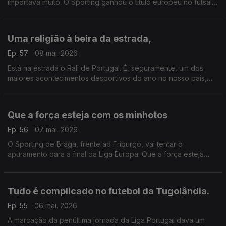
importava muito. O Sporting ganhou o título europeu no futsal.
O FCPorto no hóquei em patins. Na canoagem foram mais
quatro medalhas para os atletas portugueses..
Uma religião à beira da estrada,
Ep. 57
08 mai. 2026
Está na estrada o Rali de Portugal. É, seguramente, um dos
maiores acontecimentos desportivos do ano no nosso país,
talvez o maior e muito por culpa dos fãs. É uma espécie de
religião que conta com milhares de seguidores
Que a força esteja com os minhotos
Ep. 56
07 mai. 2026
O Sporting de Braga, frente ao Friburgo, vai tentar o
apuramento para a final da Liga Europa. Que a força esteja
com a equipa portuguesa e que sejam os bracarenses a
chegarem à sua segunda final da história nesta prova.
Tudo é complicado no futebol da Tugolândia.
Ep. 55
06 mai. 2026
A marcação da penúltima jornada da Liga Portugal dava um