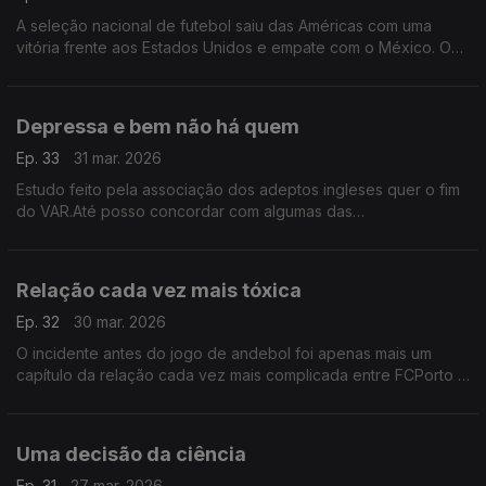
A seleção nacional de futebol saiu das Américas com uma
vitória frente aos Estados Unidos e empate com o México. O
futebol praticado não deslumbrou,mas serviu para preparar o
Mundial e aí acho que o objetivo foi cumprido
Depressa e bem não há quem
Ep. 33
31 mar. 2026
Estudo feito pela associação dos adeptos ingleses quer o fim
do VAR.Até posso concordar com algumas das
observações,mas prefiro uma decisão demorada, mas que
seja uma boa decisão,do que uma rápida e ferida de
ilegalidade
Relação cada vez mais tóxica
Ep. 32
30 mar. 2026
O incidente antes do jogo de andebol foi apenas mais um
capítulo da relação cada vez mais complicada entre FCPorto e
Sporting. Já agora, quem aproveita esta confusão entre duas
das principais forças do desporto nacional?
Uma decisão da ciência
Ep. 31
27 mar. 2026