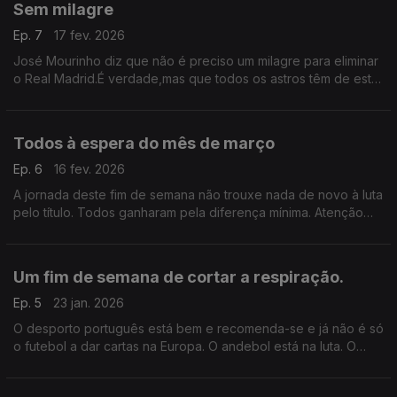
Sem milagre
Ep. 7
17 fev. 2026
José Mourinho diz que não é preciso um milagre para eliminar
o Real Madrid.É verdade,mas que todos os astros têm de estar
alinhados para que isso aconteça lá isso têm. Hoje na Luz e,na
semana que vem,no Santiago Bernabéu
Todos à espera do mês de março
Ep. 6
16 fev. 2026
A jornada deste fim de semana não trouxe nada de novo à luta
pelo título. Todos ganharam pela diferença mínima. Atenção
agora ao mês de março que pode ser absolutamente decisivo
para as contas finais do campeonato.
Um fim de semana de cortar a respiração.
Ep. 5
23 jan. 2026
O desporto português está bem e recomenda-se e já não é só
o futebol a dar cartas na Europa. O andebol está na luta. O
futsal vai começar a defesa do título. E até o polo aquático
feminino quer fazer história.