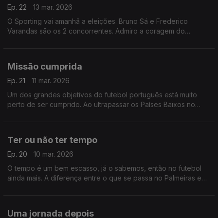
Ep. 22
13 mar. 2026
O Sporting vai amanhã a eleições. Bruno Sá e Frederico
Varandas são os 2 concorrentes. Admiro a coragem do
empresário da restauração, no atual contexto, em liderar a
oposição, num ato eleitoral que está mais que decidido
Missão cumprida
Ep. 21
11 mar. 2026
Um dos grandes objetivos do futebol português está muito
perto de ser cumprido. Ao ultrapassar os Países Baixos no
ranking da UEFA, o que pode acontecer já esta noite, vamos
voltar a 3 equipas na Liga dos Campões 27/28.
Ter ou não ter tempo
Ep. 20
10 mar. 2026
O tempo é um bem escasso, já o sabemos, então no futebol
ainda mais. A diferença entre o que se passa no Palmeiras e
no Vitória de Guimarães prova isso mesmo. A importância de
ter tempo para ter sucesso.
Uma jornada depois