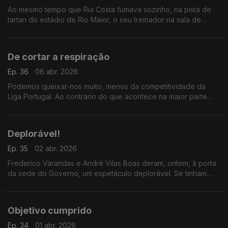
Ao mesmo tempo que Rui Costa fumava sozinho, na pista de
tartan do estádio de Rio Maior, o seu treinador na sala de
imprensa atirava a toalha ao chão e apontava o dedo aos
jogadores.E agora? O que vai fazer o presidente?
De cortar a respiração
Ep. 36
06 abr. 2026
Podemos queixar-nos muito, menos da competitividade da
Liga Portugal. Ao contrário do que acontece na maior parte
dos campeonatos europeus, por cá tudo está ainda por
decidir. Vão ser seis jornadas de cortar a respiração
Deplorável!
Ep. 35
02 abr. 2026
Frederico Varandas e André Vilas Boas deram, ontem, à porta
da sede do Governo, um espetáculo deplorável. Se tinham
esperanças de que pudesse haver diálogo entre os
presidentes de Sporting e FCPorto, o melhor é esquecer.
Objetivo cumprido
Ep. 34
01 abr. 2026