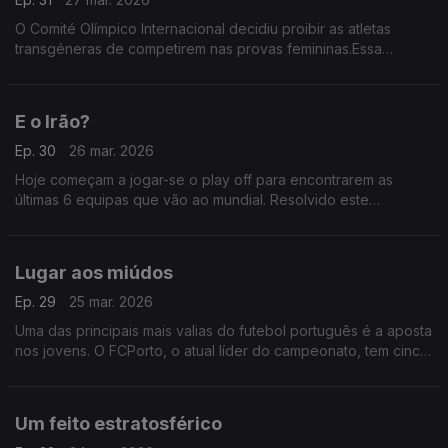
O Comité Olímpico Internacional decidiu proibir as atletas
transgéneras de competirem nas provas femininas.Essa
participação fica agora limitada às mulheres biológicas.
Decisão que foi validada por um conjunto de peritos
E o Irão?
Ep. 30
26 mar. 2026
Hoje começam a jogar-se o play off para encontrarem as
últimas 6 equipas que vão ao mundial. Resolvido este
problema,só falta saber quem vai substituir o Irão que,por
causa da guerra, já disse que não vai estar presente?
Lugar aos miúdos
Ep. 29
25 mar. 2026
Uma das principais mais valias do futebol português é a aposta
nos jovens. O FCPorto, o atual líder do campeonato, tem cinco
miúdos, entre os 17 e os 20 anos, entre aqueles que mais têm
sido utilizados na temporada.
Um feito estratosférico