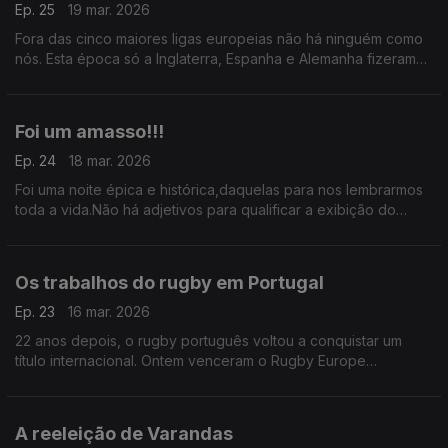
Ep. 25
19 mar. 2026
Fora das cinco maiores ligas europeias não há ninguém como
nós. Esta época só a Inglaterra, Espanha e Alemanha fizeram
melhor. Somos seguramente um caso de estudo porque nada
disto é planeado estrategicamente por ninguém
Foi um amasso!!!
Ep. 24
18 mar. 2026
Foi uma noite épica e histórica,daquelas para nos lembrarmos
toda a vida.Não há adjetivos para qualificar a exibição do
Sporting frente ao Bodo /Glimt. Ao contrário do que aconteceu
na Noruega,em Alvalade correu tudo bem
Os trabalhos do rugby em Portugal
Ep. 23
16 mar. 2026
22 anos depois, o rugby português voltou a conquistar um
título internacional. Ontem venceram o Rugby Europe
Championship. É notável porque não sendo uma modalidade
de massas apresenta resultados e tem qualidade.
A reeleição de Varandas