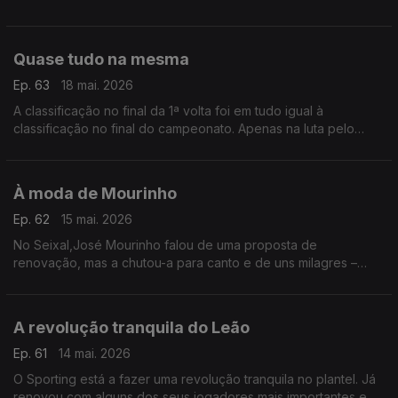
novidades não me surpreenderam. Agora é fazer o que nunca
foi feito, porque temos talento para sonhar alto.
Quase tudo na mesma
Ep. 63
18 mai. 2026
A classificação no final da 1ª volta foi em tudo igual à
classificação no final do campeonato. Apenas na luta pelo
quarto e quinto lugar houve mudanças. Não é por acaso, diz-
se que o campeonato é a prova de regularidade.
À moda de Mourinho
Ep. 62
15 mai. 2026
No Seixal,José Mourinho falou de uma proposta de
renovação, mas a chutou-a para canto e de uns milagres –
entenda-se dos árbitros – que só prejudicaram. Apenas se
esqueceu de assumir alguma responsabilidade pelo fracasso
A revolução tranquila do Leão
Ep. 61
14 mai. 2026
O Sporting está a fazer uma revolução tranquila no plantel. Já
renovou com alguns dos seus jogadores mais importantes e