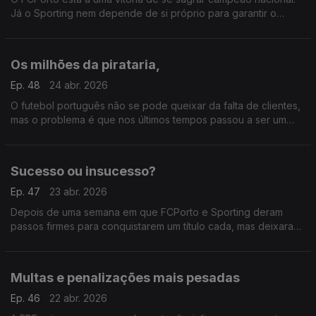
Já o Sporting nem depende de si próprio para garantir o
segundo lugar e a entrada na Liga dos Campeões. Agradece o
Benfica e José Mourinho!
Os milhões da pirataria,
Ep. 48
24 abr. 2026
O futebol português não se pode queixar da falta de clientes,
mas o problema é que nos últimos tempos passou a ser um
produto caro. E por causa disso apareceu a pirataria que tem
vindo a retirar tanto dinheiro ao futebol
Sucesso ou insucesso?
Ep. 47
23 abr. 2026
Depois de uma semana em que FCPorto e Sporting deram
passos firmes para conquistarem um título cada, mas deixaram
dois pelo caminho, nenhum dos treinadores estava
amargurado ou incomodado por isso.
Multas e penalizações mais pesadas
Ep. 46
22 abr. 2026