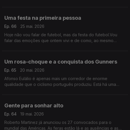
mas está de saída. Quando não se sabe e enquanto ele não
for embora não podem contratar outro.
Uma festa na primeira pessoa
Ep. 66
25 mai. 2026
Hoje não vou falar de futebol, mas da festa do futebol.Vou
falar das emoções que ontem vivi e de como, ao mesmo
tempo, revivi algumas das finais que mais me marcaram. São
estes os momentos que nos marcam para toda a vida
Um rosa-choque e a conquista dos Gunners
Ep. 65
20 mai. 2026
Afonso Eulálio é apenas mais um corredor de enorme
qualidade que o ciclismo português produziu. Está há uma
semana a liderar a volta à Itália. No futebol, 22 anos e muitos
milhões depois, o Arsenal lá fez a festa.
Gente para sonhar alto
Ep. 64
19 mai. 2026
Roberto Martinez já anunciou os 27 convocados para o
mundial das Américas. As feras estão lá e as ausências e as