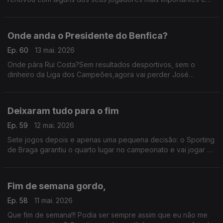
agora contratou Zalazar ao Sporting de Braga. Tranquilamente
está a preparar a próxima época..
Onde anda o Presidente do Benfica?
Ep. 60
13 mai. 2026
Onde pára Rui Costa?Sem resultados desportivos, sem o
dinheiro da Liga dos Campeões,agora vai perder José
Mourinho e será obrigado a um novo recomeço.Não tenho é a
certeza de que os resultados sejam diferentes dos atuais
Deixaram tudo para o fim
Ep. 59
12 mai. 2026
Sete jogos depois e apenas uma pequena decisão: o Sporting
de Braga garantiu o quarto lugar no campeonato e vai jogar as
competições europeias. Quanto ao resto, tudo vai ser
decidido nos últimos 90 minutos da temporada.
Fim de semana gordo,
Ep. 58
11 mai. 2026
Que fim de semana!!! Podia ser sempre assim que eu não me