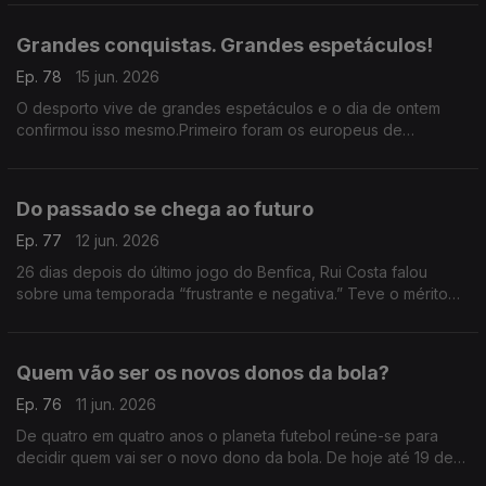
correrem bem, a culpa, já se sabe, é da ida à praia.
Grandes conquistas. Grandes espetáculos!
Ep. 78
15 jun. 2026
O desporto vive de grandes espetáculos e o dia de ontem
confirmou isso mesmo.Primeiro foram os europeus de
canoagem e Fernando Pimenta.Logo depois o basquetebol do
FCPorto que,10 anos depois,voltou a ser campeão nacional
Do passado se chega ao futuro
Ep. 77
12 jun. 2026
26 dias depois do último jogo do Benfica, Rui Costa falou
sobre uma temporada “frustrante e negativa.” Teve o mérito
de não se esconder ao abordar o passado e José Mourinho,
mas também o futuro agora com Marco Silva.
Quem vão ser os novos donos da bola?
Ep. 76
11 jun. 2026
De quatro em quatro anos o planeta futebol reúne-se para
decidir quem vai ser o novo dono da bola. De hoje até 19 de
julho teremos pela frente 104 jogos com 48 equipas, naquele