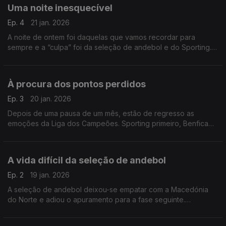
Uma noite inesquecível
Ep. 4
21 jan. 2026
A noite de ontem foi daquelas que vamos recordar para
sempre e a “culpa” foi da seleção de andebol e do Sporting.
Os favoritos têm sempre de confirmar que o são, caso
contrário acontecem estas surpresas tão saborosas!!!
À procura dos pontos perdidos
Ep. 3
20 jan. 2026
Depois de uma pausa de um mês, estão de regresso as
emoções da Liga dos Campeões. Sporting primeiro, Benfica
depois, vão tentar fazer os pontos que precisam para cumprir
o objetivo da época: chegar à fase a eliminar.
A vida difícil da seleção de andebol
Ep. 2
19 jan. 2026
A seleção de andebol deixou-se empatar com a Macedónia
do Norte e adiou o apuramento para a fase seguinte.
Agarrados à calculadora, jogam agora com a poderosa
Dinamarca que são apenas e só a campeã do mundo e