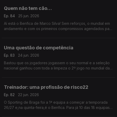
Quem não tem cão…
Ep. 84
25 jun. 2026
Aí está o Benfica de Marco Silva! Sem reforços, o mundial em
andamento e com os primeiros compromissos agendados para
daqui a um mês,o novo técnico vai ter de recorrer à prata da
casa para começar a apresentar resultados
Uma questão de competência
Ep. 83
24 jun. 2026
Bastou que os jogadores jogassem o seu normal e a seleção
nacional ganhou com toda a limpeza o 2º jogo no mundial das
Américas frente ao Uzbequistão. Vimos uma equipa
competente e tudo mudou. Agora é só continuar assim!
Treinador: uma profissão de risco22
Ep. 82
22 jun. 2026
O Sporting de Braga foi a 1ª equipa a começar a temporada
26/27 e,na quinta-feira,é o Benfica. Para já 10 das 18 equipas
da Liga Portugal mudaram de treinador,resta saber quantos