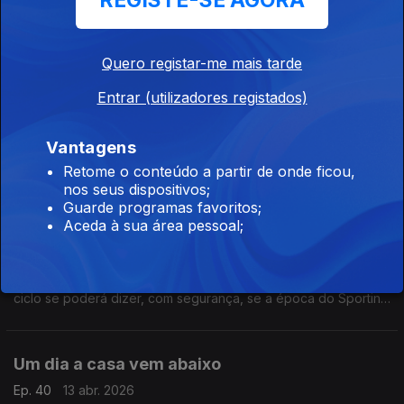
REGISTE-SE AGORA
Sevilha é uma cidade talismã para o Sporting de Braga e
António Salvador é o nome incontornável a tudo isto. Ele é o
principal obreiro deste crescimento que transforma os
minhotos no quarto grande do futebol português.
Quero registar-me mais tarde
A exceção que confirma a regra
Entrar (utilizadores registados)
Ep. 42
16 abr. 2026
FCPorto e Sp. Braga jogam uma presença nas meias-finais da
Vantagens
Liga Europa. Para o futebol português era ótimo fazer parte da
Retome o conteúdo a partir de onde ficou,
exceção que confirma a regra de, a esta fase, só chegarem
nos seus dispositivos;
equipas dos 5 principais campeonatos.
Guarde programas favoritos;
Aceda à sua área pessoal;
Uma semana decisiva
Ep. 41
15 abr. 2026
Uma semana, 3 competições, 3 decisões. Só no final deste
ciclo se poderá dizer, com segurança, se a época do Sporting
foi ou não de sucesso. A equipa de Rui Borges respira
confiança, assim a parte física esteja igual.
Um dia a casa vem abaixo
Ep. 40
13 abr. 2026