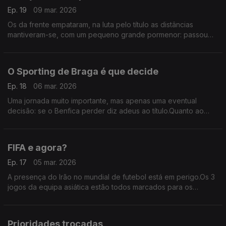
Ep. 19
09 mar. 2026
Os da frente empataram, na luta pelo título as distâncias
mantiveram-se, com um pequeno grande pormenor: passou
mais uma jornada,quem vai à frente é mais uma semana em
que o objetivo fica mais próximo de ser concretizado
O Sporting de Braga é que decide
Ep. 18
06 mar. 2026
Uma jornada muito importante, mas apenas uma eventual
decisão: se o Benfica perder diz adeus ao título.Quanto ao
resto tudo vai ficar igual.Uma curiosidade: todos,sem
exceção,ainda vão ainda jogar com o Sporting de Braga
FIFA e agora?
Ep. 17
05 mar. 2026
A presença do Irão no mundial de futebol está em perigo.Os 3
jogos da equipa asiática estão todos marcados para os
Estados Unidos,o presidente da federação iraniana veio dizer
o óbvio:estão a ponderar não marcar presença
Prioridades trocadas