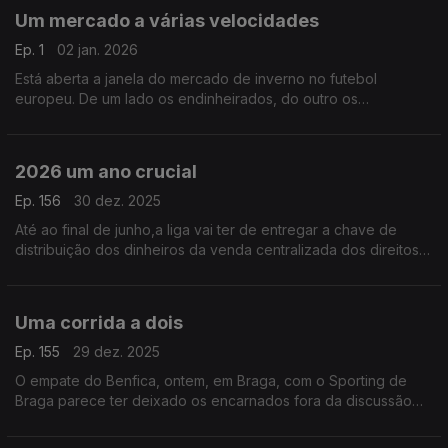
olímpica.
Um mercado a várias velocidades
Ep. 1
02 jan. 2026
Está aberta a janela do mercado de inverno no futebol
europeu. De um lado os endinheirados, do outro os
remediados e, por fim, uma imensa maioria que se limita a
trocar cromos e a arranjar uns emprestados a custo zero.
2026 um ano crucial
Ep. 156
30 dez. 2025
Até ao final de junho,a liga vai ter de entregar a chave de
distribuição dos dinheiros da venda centralizada dos direitos
audiovisuais.Documento em que vamos ficar a perceber que
futebol queremos para as próximas décadas
Uma corrida a dois
Ep. 155
29 dez. 2025
O empate do Benfica, ontem, em Braga, com o Sporting de
Braga parece ter deixado os encarnados fora da discussão
pelo título que parece ser, agora, uma luta a dois, entre
FCPorto e Sporting.