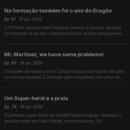
serão os resistentes no final da época
Na formação também foi o ano do Dragão
Ep. 81
19 jun. 2026
O FCPorto ganhou tudo! Iniciados, juvenis e juniores. Apostar
na formação é um dos caminhos para os clubes portugueses
poderem ganhar mais dinheiro e é, tão ou mais importante, do
que aquilo faturam na Liga dos Campeões.
Mr. Martinez, we have some problems!
Ep. 80
18 jun. 2026
O empate de ontem com o Congo colocou um camião de gelo
na euforia nacional. É verdade que o resultado não colocou
nada em causa,mas há que atalhar caminho e obrigatoriamente
fazer diferente senão a coisa pode correr mal
Um Super-herói e a praia
Ep. 79
16 jun. 2026
O primeiro super-herói do mundial fala português. Vozinha, o
guarda-redes de Cabo Verde, emocionou-nos. Os
portugueses estão avisados e se com o Congo as coisas não