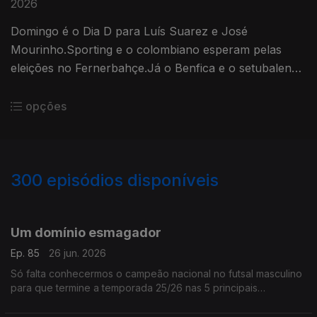
2026
Domingo é o Dia D para Luís Suarez e José
Mourinho.Sporting e o colombiano esperam pelas
eleições no Fernerbahçe.Já o Benfica e o setubalense
aguardam pelo ato eleitoral no Real Madrid.Sabes
esperar é sempre uma virtude!
opções
300
episódios disponíveis
934314
929420
925402
921155
916737
912449
903253
895060
Um domínio esmagador
Ep. 85
26 jun. 2026
Só falta conhecermos o campeão nacional no futsal masculino
para que termine a temporada 25/26 nas 5 principais
modalidades coletivas e sem surpresa,o domínio dos
chamados 3 grandes é tão ou mais esmagador que no futebol