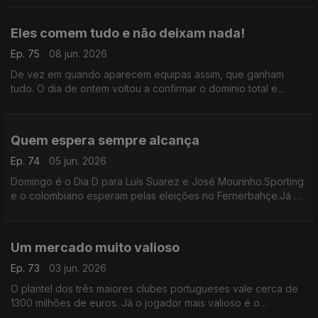
que vai ser o maior mundial da história.
Eles comem tudo e não deixam nada!
Ep. 75
08 jun. 2026
De vez em quando aparecem equipas assim, que ganham
tudo. O dia de ontem voltou a confirmar o domínio total e
absoluto da equipa masculina de andebol do Sporting, algo
que acontece há três épocas consecutivamente!
Quem espera sempre alcança
Ep. 74
05 jun. 2026
Domingo é o Dia D para Luís Suarez e José Mourinho.Sporting
e o colombiano esperam pelas eleições no Fernerbahçe.Já o
Benfica e o setubalense aguardam pelo ato eleitoral no Real
Madrid.Sabes esperar é sempre uma virtude!
Um mercado muito valioso
Ep. 73
03 jun. 2026
O plantel dos três maiores clubes portugueses vale cerca de
1300 milhões de euros. Já o jogador mais valioso é o
dinamarquês Froholdt, que está, agora, nos 50 milhões.