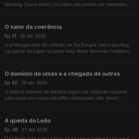
Sporting. Causa efeito, os Leões não podem ser campeões, o
segundo lugar ficou ainda mais perto do Benfica. Já o FCPorto
pode ser campeão, mesmo sem entrar em campo
O valor da coerência
Ep. 51
29 abr. 2026
O prolongamento do contrato de Rui Borges com o Sporting
vai passar ao papel na sexta-feira. Nada demoveu Frederico
Varandas mesmo que a realidade não seja agora a que era
quando se falou pela primeira vez deste assunto.
O domínio de umas e a chegada de outras
Ep. 50
28 abr. 2026
O futebol feminino do Benfica sagrou-se campeão nacional
pela sexta vez consecutiva.No campeonato não deram
hipóteses a ninguém. Domínio avassalador também do FCPorto
que ganhou a segunda divisão e subiu à liga principal
A queda do Leão
Ep. 49
27 abr. 2026
O FCPorto está a uma vitória de se sagrar campeão nacional.