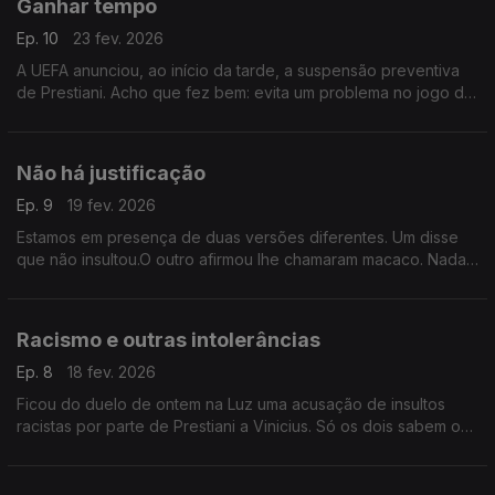
Ganhar tempo
Ep. 10
23 fev. 2026
A UEFA anunciou, ao início da tarde, a suspensão preventiva
de Prestiani. Acho que fez bem: evita um problema no jogo da
segunda mão e ganha tempo para poder tomar uma decisão
sem precipitações e justa.
Não há justificação
Ep. 9
19 fev. 2026
Estamos em presença de duas versões diferentes. Um disse
que não insultou.O outro afirmou lhe chamaram macaco. Nada,
mas nada mesmo, justifica qualquer insulto racista,quando do
outro lado está um provocador profissional
Racismo e outras intolerâncias
Ep. 8
18 fev. 2026
Ficou do duelo de ontem na Luz uma acusação de insultos
racistas por parte de Prestiani a Vinicius. Só os dois sabem o
que realmente aconteceu. Mas tenho uma certeza: o racismo é
algo que temos de combater, sem reservas.