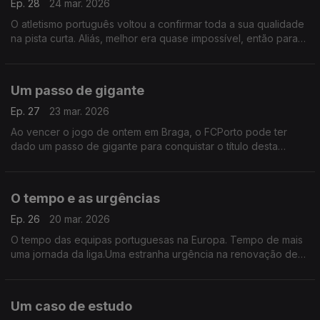
Ep. 28
24 mar. 2026
O atletismo português voltou a confirmar toda a sua qualidade
na pista curta. Aliás, melhor era quase impossível, então para
um país que nem uma Arena tem para os atletas treinarem ou
competiram é um feito do outro mundo
Um passo de gigante
Ep. 27
23 mar. 2026
Ao vencer o jogo de ontem em Braga, o FCPorto pode ter
dado um passo de gigante para conquistar o título desta
temporada. Farioli tem a faca, o queijo e o pão na mão e só
falta compor a sandwich.
O tempo e as urgências
Ep. 26
20 mar. 2026
O tempo das equipas portuguesas na Europa. Tempo de mais
uma jornada da liga.Uma estranha urgência na renovação de
contrato de Rui Borges no Sporting, um estranho silêncio
sobre a continuidade de José Mourinho no Benfica
Um caso de estudo