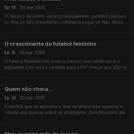
Ep. 16
04 mar. 2026
O clássico de ontem vai ter prolongamento garantido,porque,
no final,os dois presidentes voltaram a pegar-se. Não deixa de
ser curioso que ninguém fez grandes comentários sobre a
primeira parte má demais para ser verdade
O crescimento do futebol feminino
Ep. 15
03 mar. 2026
O futebol feminino tem vindo a crescer, mas ainda não é o
suficiente. Este será o caminho para a FPF chegar aos 400 mil
federados daqui a 10 anos. É nas mulheres que há margem
para crescer assim não falte o investimento.
Quem não chora…
Ep. 14
02 mar. 2026
À medida que se aproxima o final da temporada, aumenta o
volume das queixas sobre as arbitragens. José Mourinho até
falou de uma classificação real e outra virtual para, de forma
inteligente, pressionar mais um bocadinho