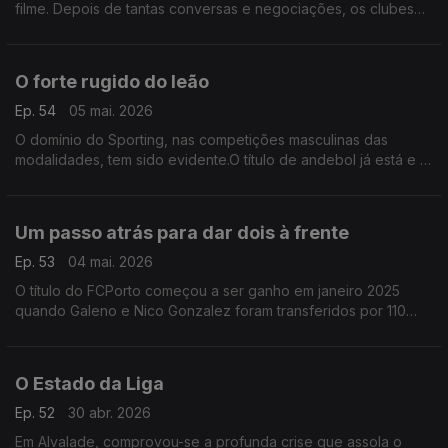
filme. Depois de tantas conversas e negociações, os clubes
não chegaram a acordo e os sete jogos que importam vão
acontecer na segunda-feira à noite.
O forte rugido do leão
Ep. 54
05 mai. 2026
O domínio do Sporting, nas competições masculinas das
modalidades, tem sido evidente.O título de andebol já está e o
voleibol está perto. As Taças de hóquei e basquetebol
também. Só faltou o futsal caiu para o Benfica
Um passo atrás para dar dois à frente
Ep. 53
04 mai. 2026
O título do FCPorto começou a ser ganho em janeiro 2025
quando Galeno e Nico Gonzalez foram transferidos por 110
milhões de euros.Foi o dinheiro que permitiu contratar um
treinador e jogadores para reconstruir uma equipa
O Estado da Liga
Ep. 52
30 abr. 2026
Em Alvalade, comprovou-se a profunda crise que assola o