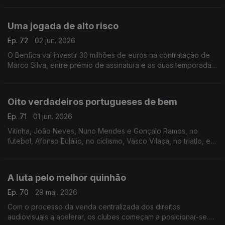
Seguem-se Samu, Hjulmand, Quenda e Diomande.
Uma jogada de alto risco
Ep. 72
02 jun. 2026
O Benfica vai investir 30 milhões de euros na contratação de
Marco Silva, entre prémio de assinatura e as duas temporadas
do contrato. É mesmo muito dinheiro, o que obriga a um
sucesso imediato que ninguém pode garantir.
Oito verdadeiros portugueses de bem
Ep. 71
01 jun. 2026
Vitinha, João Neves, Nuno Mendes e Gonçalo Ramos, no
futebol, Afonso Eulálio, no ciclismo, Vasco Vilaça, no triatlo, e
Nuno Borges e Jaime Faria, no ténis, são os oito portugueses
que vale a pena destacar.
A luta pelo melhor quinhão
Ep. 70
29 mai. 2026
Com o processo da venda centralizada dos direitos
audiovisuais a acelerar, os clubes começam a posicionar-se.