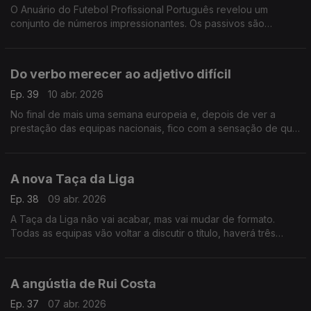
O Anuário do Futebol Profissional Português revelou um
conjunto de números impressionantes. Os passivos são
monstruosos e, na liga principal, apenas onze das SAD’s
deram lucro. Já na Liga 2, o panorama é ainda pior.
Do verbo merecer ao adjetivo difícil
Ep. 39
10 abr. 2026
No final de mais uma semana europeia e, depois de ver a
prestação das equipas nacionais, fico com a sensação de que
todas mereciam mais do que conseguiram. O problema é que
o verbo merecer não se aplica ao desporto.
A nova Taça da Liga
Ep. 38
09 abr. 2026
A Taça da Liga não vai acabar, mas vai mudar de formato.
Todas as equipas vão voltar a discutir o título, haverá três
fases, mas quem estiver nas competições europeias só entra,
como agora, nos quartos de final.
A angústia de Rui Costa
Ep. 37
07 abr. 2026