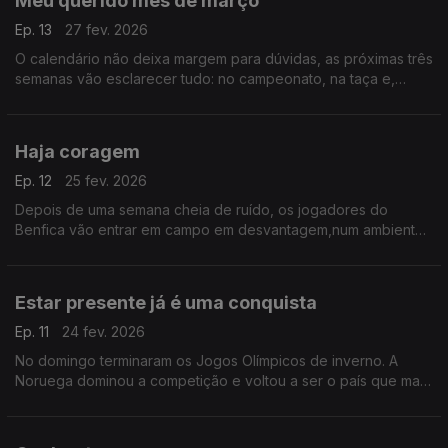
Meu querido mês de março
Ep. 13
27 fev. 2026
O calendário não deixa margem para dúvidas, as próximas três
semanas vão esclarecer tudo: no campeonato, na taça e,
igualmente, nas competições europeias. Serão três semanas
intensas, polémicas e de cortar a respiração.
Haja coragem
Ep. 12
25 fev. 2026
Depois de uma semana cheia de ruído, os jogadores do
Benfica vão entrar em campo em desvantagem,num ambiente
super hostil, sem José Mourinho, mas no qual vão ter de
demonstrar uma coragem e um atrevimento à prova de bala
Estar presente já é uma conquista
Ep. 11
24 fev. 2026
No domingo terminaram os Jogos Olímpicos de inverno. A
Noruega dominou a competição e voltou a ser o país que mais
medalhas conquistou. Portugal participou com três atletas. Para
as condições que temos é um feito.