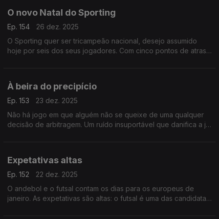
O novo Natal do Sporting
Ep. 154
26 dez. 2025
O Sporting quer ser tricampeão nacional, desejo assumido
hoje por seis dos seus jogadores. Com cinco pontos de atraso
para o FCPorto,os leões vão ter de fazer uma segunda volta
imaculada se quiserem cumprir este objetivo
À beira do precipício
Ep. 153
23 dez. 2025
Não há jogo em que alguém não se queixe de uma qualquer
decisão de arbitragem. Um ruído insuportável que danifica a já
pouca credibilidade que, em momentos tão decisivos como os
atuais, o futebol português tanto precisa.
Expetativas altas
Ep. 152
22 dez. 2025
O andebol e o futsal contam os dias para os europeus de
janeiro. As expetativas são altas: o futsal é uma das candidatas
ao título, já o andebol vai, pelo menos, tentar melhorar o sexto
lugar conseguido em 2020.