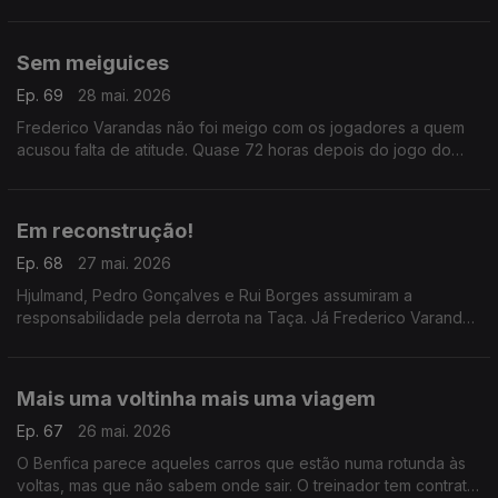
Vai ser a eterna luta de pobres contra ricos, sendo que ainda
ninguém faz ideia de que valores estamos a falar
Sem meiguices
Ep. 69
28 mai. 2026
Frederico Varandas não foi meigo com os jogadores a quem
acusou falta de atitude. Quase 72 horas depois do jogo do
Jamor, estas mensagens foram muito pensadas e refletidas,
desengane-se quem pensar o contrário.
Em reconstrução!
Ep. 68
27 mai. 2026
Hjulmand, Pedro Gonçalves e Rui Borges assumiram a
responsabilidade pela derrota na Taça. Já Frederico Varandas
tem estado desaparecido em combate. Em Alvalade, o tempo
é, claramente, de final de ciclo e de reconstrução.
Mais uma voltinha mais uma viagem
Ep. 67
26 mai. 2026
O Benfica parece aqueles carros que estão numa rotunda às
voltas, mas que não sabem onde sair. O treinador tem contrato,