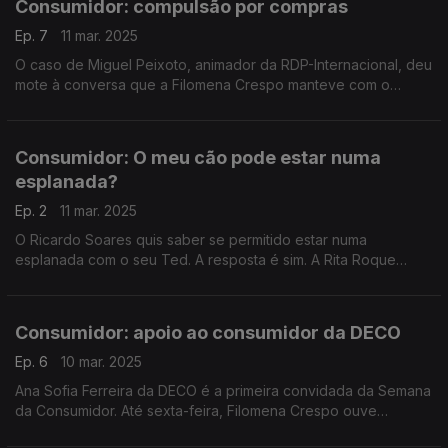
Consumidor: compulsão por compras
Ep. 7
11 mar. 2025
O caso de Miguel Peixoto, animador da RDP-Internacional, deu
mote à conversa que a Filomena Crespo manteve com o
psiquiátra João Reis, do Hospital Júlio de Matos, na Semana
do Consumidor. A que sinais deve estar atento?
Consumidor: O meu cão pode estar numa
esplanada?
Ep. 2
11 mar. 2025
O Ricardo Soares quis saber se permitido estar numa
esplanada com o seu Ted. A resposta é sim. A Rita Roque
explica, tendo em contas as informações disponíveis no site
da DECO.
Consumidor: apoio ao consumidor da DECO
Ep. 6
10 mar. 2025
Ana Sofia Ferreira da DECO é a primeira convidada da Semana
da Consumidor. Até sexta-feira, Filomena Crespo ouve
especialistas, em estúdio, sobre direitos, informação, e muito