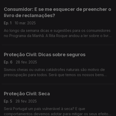
mais.
Consumidor: E se me esquecer de preencher o
livro de reclamações?
Ep. 1
10 mar. 2025
Ao longo da semana dicas e sugestões para os consumidores
no Programa da Manhã. A Rita Roque andou a ler sobre o livro
de reclamações, a propósito das dúvidas do Ricardo Soares.
Proteção Civil: Dicas sobre seguros
Ep. 6
28 fev. 2025
Sismos cheias ou outras catástrofes naturais são motivo de
preocupação para todos. Será que temos os nossos bens
protegidos? O Diamantino José falou com Margarida Moura da
DECO.
Proteção Civil: Seca
Ep. 5
28 fev. 2025
Será Portugal um país vulnerável à seca? E que
comportamentos devemos adotar para mitigar os seus efeitos?