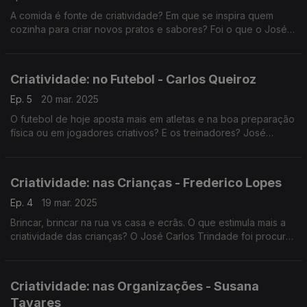
A comida é fonte de criatividade? Em que se inspira quem
cozinha para criar novos pratos e sabores? Foi o que o José
Carlos Trindade perguntou ao chef José Avillez, uma das
grandes referências da gastronomia em Portugal.
Criatividade: no Futebol - Carlos Queiroz
Ep. 5
20 mar. 2025
O futebol de hoje aposta mais em atletas e na boa preparação
física ou em jogadores criativos? E os treinadores? José
Carlos Trindade conversou com um campeão e antigo
selecionador nacional - Carlos Queiroz.
Criatividade: nas Crianças - Frederico Lopes
Ep. 4
19 mar. 2025
Brincar, brincar na rua vs casa e ecrãs. O que estimula mais a
criatividade das crianças? O José Carlos Trindade foi procurar
respostas junto de Frederico Lopes, professor na Faculdade
de Motricidade Humana.
Criatividade: nas Organizações - Susana
Tavares