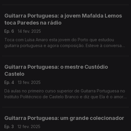
cordofones. A Ana Sofia Carvalheda foi até lá e conversou
com o mestre construtor.
Guitarra Portuguesa: a jovem Mafalda Lemos
toca Paredes na rádio
Ep. 6
14 fev. 2025
Toca com Luísa Amaro esta jovem do Porto que estudou
guitarra portuguesa e agora composição. Esteve à conversa
com o José Carlos Trindade, no Programa da Tarde, onde
tocou ao vivo e... encantou.
Guitarra Portuguesa: o mestre Custódio
Castelo
Ep. 4
13 fev. 2025
Dá aulas no primeiro curso superior de Guitarra Portuguesa no
Instituto Politécnico de Castelo Branco e diz que Ela é o amor
da sua vida. Falou sobre ela com o José Carlos Trindade e
tocou-a ao vivo no Programa da Tarde.
Guitarra Portuguesa: um grande colecionador
Ep. 3
12 fev. 2025