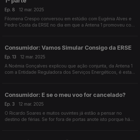
1ª parte
Ep. 8
12 mar. 2025
Filomena Crespo conversou em estúdio com Eugénia Alves e
Pedro Costa da ERSE no dia em que a Antena 1 promoveu com
a Entidade Reguladora dos Serviços Energéticos a ação
"Vamos Simular Consigo".
Consumidor: Vamos Simular Consigo da ERSE
Ep. 13
12 mar. 2025
A Noémia Gonçalves explicou que ação conjunta, da Antena 1
com a Entidade Reguladora dos Serviços Energéticos, é esta.
Decorreu ao longo do dia nas instalações da RTP.
Consumidor: E se o meu voo for cancelado?
Ep. 3
12 mar. 2025
O Ricardo Soares e muitos ouvintes já estão a pensar no
destino de férias. Se for fora de portas anote isto porque há
sempre o risco de o seu voo ser cancelado. A Rita Roque
esteve a ler sobre atrasos e cancelamentos.