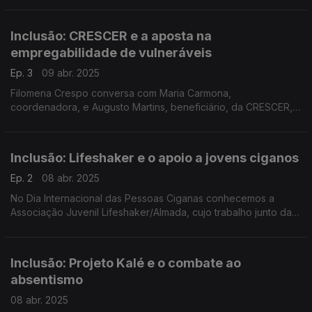
cadeira de rodas e o sonho de ir à praia.
Inclusão: CRESCER e a aposta na
empregabilidade de vulneráveis
Ep. 3
09 abr. 2025
Filomena Crespo conversa com Maria Carmona,
coordenadora, e Augusto Martins, beneficiário, da CRESCER,
associação de intervenção comunitária, que criou o projeto "É
um catering" que se dedica à formação e emprego.
Inclusão: Lifeshaker e o apoio a jovens ciganos
Ep. 2
08 abr. 2025
No Dia Internacional das Pessoas Ciganas conhecemos a
Associação Juvenil Lifeshaker/Almada, cujo trabalho junto da
comunidade cigana se destaca. A Filomena Crespo conversou
com Cátia Godoroja e o utente Ricardo Pérolas.
Inclusão: Projeto Kalé e o combate ao
absentismo
08 abr. 2025