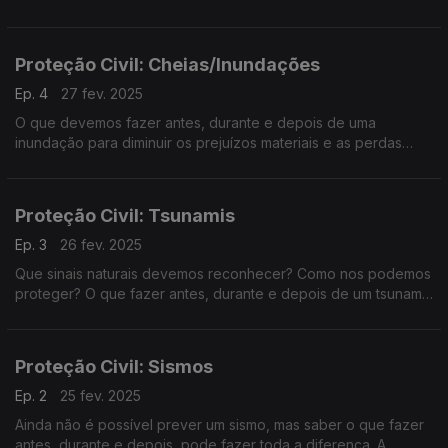
A Filomena Crespo foi procurar respostas junto de Carlos
Mendes e Sandra Serrano da Autoridade Nacional de
Emergência e Proteção Civil.
Proteção Civil: Cheias/Inundações
Ep. 4
27 fev. 2025
O que devemos fazer antes, durante e depois de uma
inundação para diminuir os prejuízos materiais e as perdas
humanas? A Filomena Crespo conversa com Carlos Mendes e
Sandra Serrano da Proteção Civil sobre estas e outras
questões.
Proteção Civil: Tsunamis
Ep. 3
26 fev. 2025
Que sinais naturais devemos reconhecer? Como nos podemos
proteger? O que fazer antes, durante e depois de um tsunami?
A Filomena Crespo conversa com Carlos Mendes e Sandra
Serrano da Autoridade Nacional de Emergência e Proteção
Civil.
Proteção Civil: Sismos
Ep. 2
25 fev. 2025
Ainda não é possível prever um sismo, mas saber o que fazer
antes, durante e depois, pode fazer toda a diferença. A