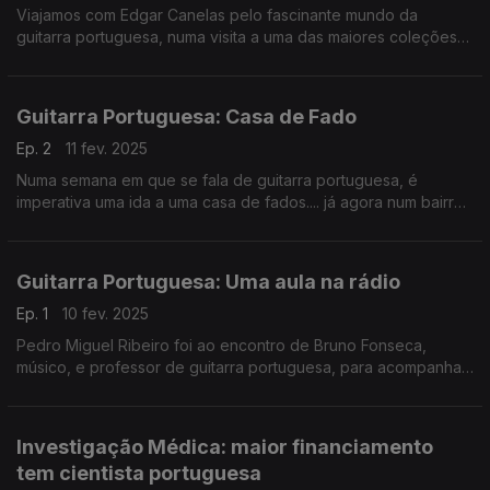
Viajamos com Edgar Canelas pelo fascinante mundo da
guitarra portuguesa, numa visita a uma das maiores coleções
em Portugal, guiados por José Paulo Costa. Este é um espólio
vivo, cuidado com saber e dedicação.
Guitarra Portuguesa: Casa de Fado
Ep. 2
11 fev. 2025
Numa semana em que se fala de guitarra portuguesa, é
imperativa uma ida a uma casa de fados.... já agora num bairro
onde o fado é tradição: Alfama. A Noémia Gonçalves foi ao
Clube de Fado.
Guitarra Portuguesa: Uma aula na rádio
Ep. 1
10 fev. 2025
Pedro Miguel Ribeiro foi ao encontro de Bruno Fonseca,
músico, e professor de guitarra portuguesa, para acompanhar
a sua aula à estudante Ema Caetano. Na semana do centenário
de Carlos Paredes, vemos sementes de talento.
Investigação Médica: maior financiamento
tem cientista portuguesa