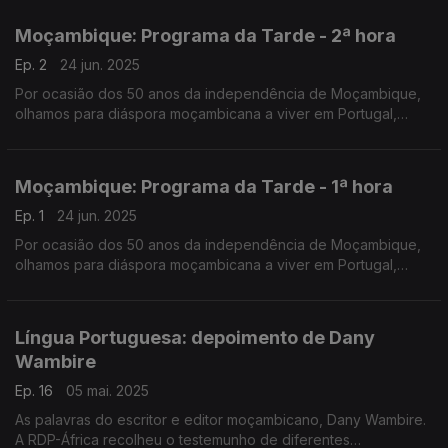
Rodrigues e o José Carlos Trindade receberam vários
convidados na Praça da República, em Coimbra.
Moçambique: Programa da Tarde - 2ª hora
Ep. 2
24 jun. 2025
Por ocasião dos 50 anos da independência de Moçambique,
olhamos para diáspora moçambicana a viver em Portugal,
numa emissão especial do Programa da Tarde. O Nuno
Rodrigues e o José Carlos Trindade receberam vários
convidados na Praça da República, em Coimbra.
Moçambique: Programa da Tarde - 1ª hora
Ep. 1
24 jun. 2025
Por ocasião dos 50 anos da independência de Moçambique,
olhamos para diáspora moçambicana a viver em Portugal,
numa emissão especial do Programa da Tarde. O Nuno
Rodrigues e o José Carlos Trindade receberam vários
convidados na Praça da República, em Coimbra.
Língua Portuguesa: depoimento de Dany
Wambire
Ep. 16
05 mai. 2025
As palavras do escritor e editor moçambicano, Dany Wambire.
A RDP-África recolheu o testemunho de diferentes