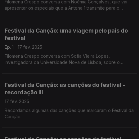
Filomena Crespo conversa com Noémia Gonçalves, que vai
apresentar os especiais que a Antena 1 transmite para o
acompnahamento do Festival da Canção - semifinais e final.
Festival da Canção: uma viagem pelo país do
festival
Ep. 1
17 fev. 2025
Filomena Crespo conversa com Sofia Vieira Lopes,
investigadora da Universidade Nova de Lisboa, sobre o
Festival da Canção e de que forma se cruza a atualidade do
país.
Festival da Canção: as canções do festival -
recordação III
17 fev. 2025
Recordamos algumas das canções que marcaram o Festival da
Canção.