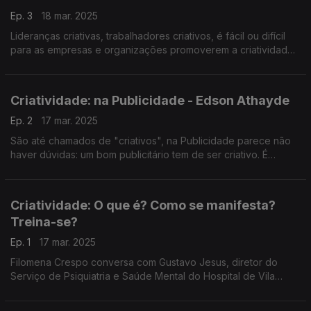
Ep. 3
18 mar. 2025
Lideranças criativas, trabalhadores criativos, é fácil ou difícil
para as empresas e organizações promoverem a criatividade?
As resposta com a professora do ISCTE, Susana Tavares,
convidada do José Carlos Trindade.
Criatividade: na Publicidade - Edson Athayde
Ep. 2
17 mar. 2025
São até chamados de "criativos", na Publicidade parece não
haver dúvidas: um bom publicitário tem de ser criativo. É
mesmo assim? O José Carlos Trindade conversou com um dos
publicitários mais premiados do mundo - Edson Athayde.
Criatividade: O que é? Como se manifesta?
Treina-se?
Ep. 1
17 mar. 2025
Filomena Crespo conversa com Gustavo Jesus, diretor do
Serviço de Psiquiatria e Saúde Mental do Hospital de Vila
Franca de Xira, sobre este conceito, ou característica, tão
subjetivo quanto impactante.