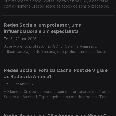
Subintendente Sérgio Soares, porta-voz da PSP, à conversa
com a Filomena Crespo sobre as ações de sensibilização da
Polícia de Segurança Pública relativa às Redes Sociais,
nomeadamente junto de crianças e jovens.
Redes Sociais: um professor, uma
influenciadora e um especialista
Ep. 2
23 abr. 2025
José Moreno, professor no ISCTE, Catarina Raminhos,
influenciadora, e Tito Santana, que profissionaliza as Redes
de várias marcas são os convidados deste painel especial
moderado pela Filomena Crespo.
Redes Sociais: Fora da Cacha, Post de Vigia e
as Redes da Antena1
Ep. 1
22 abr. 2025
A Filomena Crespo conversou com o coordenador das Redes
Sociais da Antena 1, Filipe Ligeiro, a autora do podcast "Fora
da Cacha", Susana Barros, e a Andreia Rocha que todos os
dias leva até si o "Post de Vigia".
Redes Sociais: nos "Portugueses no Mundo"