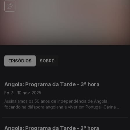
EPISÓDIOS
SOBRE
862061
846934
841300
837818
835797
831199
828142
825761
Angola: Programa da Tarde - 3ª hora
Ep. 3
10 nov. 2025
Assinalamos os 50 anos de independência de Angola,
focando na diáspora angolana a viver em Portugal. Carina
Jorge e Nuno Rodrigues conduziram mais uma emissão
especial do Programa da Tarde, desta vez em direto de Faro.
Angola: Programa da Tarde - 2ª hora