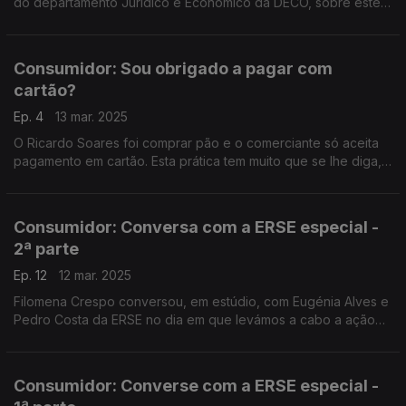
do departamento Jurídico e Económico da DECO, sobre este
direito fundamental dos consumidores.
Consumidor: Sou obrigado a pagar com
cartão?
Ep. 4
13 mar. 2025
O Ricardo Soares foi comprar pão e o comerciante só aceita
pagamento em cartão. Esta prática tem muito que se lhe diga,
como explicou hoje a Rita Roque, que também falou de outros
pagamentos.
Consumidor: Conversa com a ERSE especial -
2ª parte
Ep. 12
12 mar. 2025
Filomena Crespo conversou, em estúdio, com Eugénia Alves e
Pedro Costa da ERSE no dia em que levámos a cabo a ação
"Vamos Simular Consigo". E até houve um Quiz com ouvintes.
Consumidor: Converse com a ERSE especial -