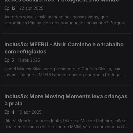
Ep. 12
22 abr. 2025
As redes sociais instalaram-se nas nossas vidas, que
importância têm na vida dos portugueses no mundo? Pergunta
para a Carolina, para o Francisco e para a Glória. Vamos até ao
Japão com escalas na Finlândia e na Alemanha
Inclusão: MEERU - Abrir Caminho e o trabalho
com refugiados
Ep. 5
11 abr. 2025
Isabel Martins Silva, vice-presidente, e Ghufran Shlash, uma
jovem síria que a MEERU apoiou quando chegou a Portugal,
contaram à Filomena Crespo o trabalho desta associação que
apoia população refugiada no norte do país.
Inclusão: More Moving Moments leva crianças
à praia
Ep. 4
10 abr. 2025
Rita V. Mendes, a presidente, Rute e a Matilde Pinheiro, mãe e
filha beneficiárias do trabalho da MMM, são as convidadas da
Filomena Crespo. Hoje as dificuldades de quem anda em