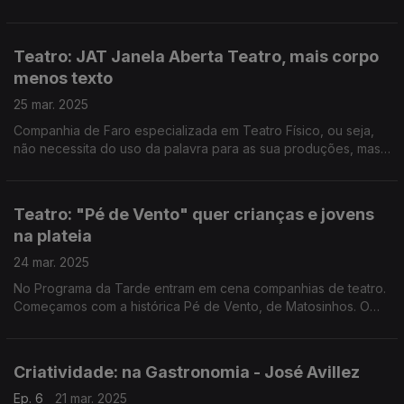
décadas. O Pedro Miguel Ribeiro foi conhecer o Grupo de
Teatro Terapêutico.
Teatro: JAT Janela Aberta Teatro, mais corpo
menos texto
25 mar. 2025
Companhia de Faro especializada em Teatro Físico, ou seja,
não necessita do uso da palavra para as sua produções, mas
que não a deixa de parte. Edgar Canelas conversou com os
diretores artísticos do JAT.
Teatro: "Pé de Vento" quer crianças e jovens
na plateia
24 mar. 2025
No Programa da Tarde entram em cena companhias de teatro.
Começamos com a histórica Pé de Vento, de Matosinhos. O
Diamantino José falou com o diretor, João Luís, sobre como
tem sido quase meio século de espetáculos.
Criatividade: na Gastronomia - José Avillez
Ep. 6
21 mar. 2025