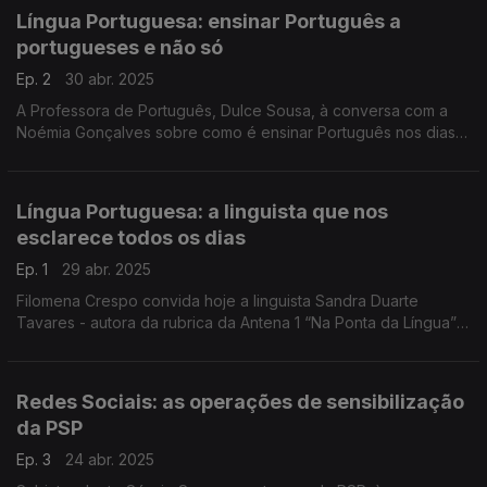
Língua Portuguesa: ensinar Português a
portugueses e não só
Ep. 2
30 abr. 2025
A Professora de Português, Dulce Sousa, à conversa com a
Noémia Gonçalves sobre como é ensinar Português nos dias
de hoje, especialmente a alunos estrangeiros. A prof. Dulce
relembra como foi dar aulas no #EstudoEmCasa.
Língua Portuguesa: a linguista que nos
esclarece todos os dias
Ep. 1
29 abr. 2025
Filomena Crespo convida hoje a linguista Sandra Duarte
Tavares - autora da rubrica da Antena 1 “Na Ponta da Língua” -
para uma conversa mais longa sobre o "estado" da Língua
Portuguesa, uma língua viva e dinâmica.
Redes Sociais: as operações de sensibilização
da PSP
Ep. 3
24 abr. 2025