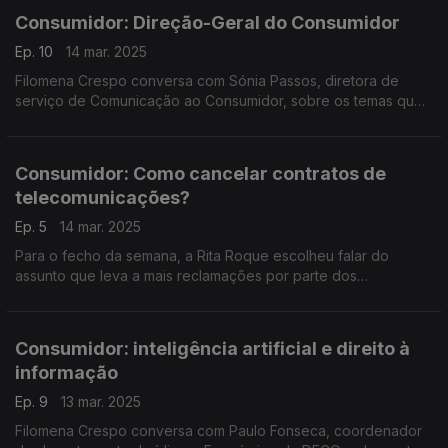
Consumidor: Direção-Geral do Consumidor
Ep. 10
14 mar. 2025
Filomena Crespo conversa com Sónia Passos, diretora de
serviço de Comunicação ao Consumidor, sobre os temas que
a DGC escolheu para assinalar a edição de 2025 do Dia
Internacional dos Direitos do Consumidor.
Consumidor: Como cancelar contratos de
telecomunicações?
Ep. 5
14 mar. 2025
Para o fecho da semana, a Rita Roque escolheu falar do
assunto que leva a mais reclamações por parte dos
consumidores - cancelar o operador de telecomunicações em
período de fidelização do contrato.
Consumidor: inteligência artificial e direito à
informação
Ep. 9
13 mar. 2025
Filomena Crespo conversa com Paulo Fonseca, coordenador