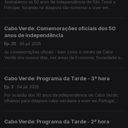
Assinalamos os 50 anos de independência de São Tomé e
Príncipe, focando na diáspora são-tomense a viver em
Portugal. O Nuno Rodrigues e o José Carlos Trindade
conduziram mais uma emissão especial do Programa da Tarde,
desta vez em direto da Amora-Seixal.
Cabo Verde: Comemorações oficiais dos 50
anos de independência
Ep. 20
05 jul. 2025
As comemorações oficiais - bem como o retrato de Cabo
Verde dos nossos dias, nas áreas da Economia, Sociedade e
Cultura - numa emissão especial conduzida por Nuno Sardinha.
Cabo Verde: Programa da Tarde - 3ª hora
Ep. 3
04 jul. 2025
Por ocasião dos 50 anos da independência de Cabo Verde,
olhamos para diáspora cabo-verdiana a viver em Portugal,
com emissão especial do Programa da Tarde. O Nuno
Rodrigues e o José Carlos Trindade receberam vários
convidados na Estação da Damaia, na Amadora.
Cabo Verde: Programa da Tarde - 2ª hora