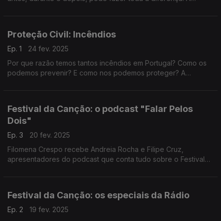
Filomena Crespo conversa com Carlos Mendes e Sandra
Serrano da Autoridade Nacional de Emergência e Proteção
Civil.
Proteção Civil: Incêndios
Ep. 1
24 fev. 2025
Por que razão temos tantos incêndios em Portugal? Como os
podemos prevenir? E como nos podemos proteger? A
Filomena Crespo conversa com Carlos Mendes e Sandra
Serrano da A.N de Emergência e Proteção Civil .
Festival da Canção: o podcast "Falar Pelos
Dois"
Ep. 3
20 fev. 2025
Filomena Crespo recebe Andreia Rocha e Filipe Cruz,
apresentadores do podcast que conta tudo sobre o Festival
da Canção.
Festival da Canção: os especiais da Rádio
Ep. 2
19 fev. 2025