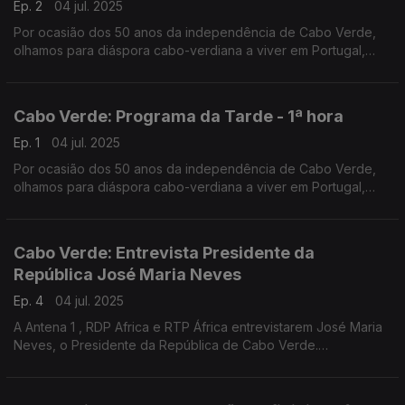
Ep. 2
04 jul. 2025
Por ocasião dos 50 anos da independência de Cabo Verde,
olhamos para diáspora cabo-verdiana a viver em Portugal,
com emissão especial do Programa da Tarde. O Nuno
Rodrigues e o José Carlos Trindade receberam vários
convidados na Estação da Damaia, na Amadora.
Cabo Verde: Programa da Tarde - 1ª hora
Ep. 1
04 jul. 2025
Por ocasião dos 50 anos da independência de Cabo Verde,
olhamos para diáspora cabo-verdiana a viver em Portugal,
com emissão especial do Programa da Tarde. O Nuno
Rodrigues e o José Carlos Trindade receberam vários
convidados na Estação da Damaia, na Amadora.
Cabo Verde: Entrevista Presidente da
República José Maria Neves
Ep. 4
04 jul. 2025
A Antena 1 , RDP Africa e RTP África entrevistarem José Maria
Neves, o Presidente da República de Cabo Verde.
Uma entrevista conduzida pelos jornalistas João Pereira da
Silva, da RDP África e Pedro Martins, da RTP África.