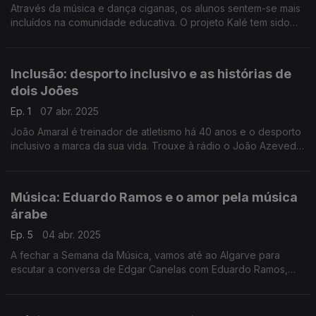
Através da música e dança ciganas, os alunos sentem-se mais
incluídos na comunidade educativa. O projeto Kalé tem sido
sinónimo de melhorias académicas. Reportagem de Paula
Véran no Dia Internacional das Pessoas Ciganas.
Inclusão: desporto inclusivo e as histórias de
dois Joões
Ep. 1
07 abr. 2025
João Amaral é treinador de atletismo há 40 anos e o desporto
inclusivo a marca da sua vida. Trouxe à rádio o João Azevedo,
atleta com síndrome de down da Casa do Povo de
Mangualde, para a conversa com a Filomena Crespo.
Música: Eduardo Ramos e o amor pela música
árabe
Ep. 5
04 abr. 2025
A fechar a Semana da Música, vamos até ao Algarve para
escutar a conversa de Edgar Canelas com Eduardo Ramos,
conhecido por ser uma espécie de embaixador da música
árabe - e tocou-a para a Antena 1.