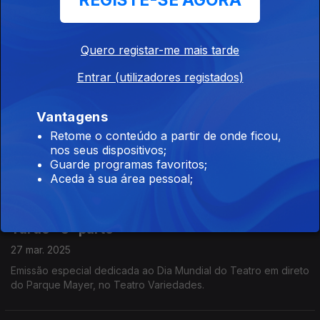
REGISTE-SE AGORA
A música, as causas, o novo trabalho, a mudança da Guiné
Bissau para Portugal, foram tópicos da conversa de Filomena
Crespo com a cantora multifacetada Karyna Gomes.
Quero registar-me mais tarde
Entrar (utilizadores registados)
Música: Professores e Alunos de Música na
rádio
Vantagens
Ep. 1
31 mar. 2025
Retome o conteúdo a partir de onde ficou,
A Filomena Crespo arranca a Semana da Música à conversa
nos seus dispositivos;
com o Tomás e o Rafael, alunos do AE Gil Paes, Torres Novas.
Guarde programas favoritos;
Estão no ensino articulado da música e aprendem com o
Aceda à sua área pessoal;
professor Vitor Ferreira e o maestro João Branco.
Teatro: Emissão Especial do Programa da
Tarde - 3ª parte
27 mar. 2025
Emissão especial dedicada ao Dia Mundial do Teatro em direto
do Parque Mayer, no Teatro Variedades.