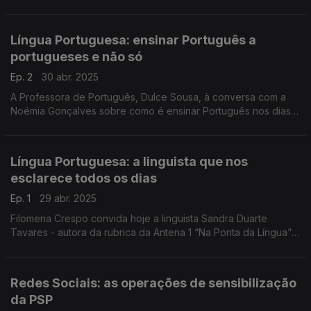
para assinalar o 5 de maio - Dia Mundial da Língua Portuguesa.
Língua Portuguesa: ensinar Português a
portugueses e não só
Ep. 2
30 abr. 2025
A Professora de Português, Dulce Sousa, à conversa com a
Noémia Gonçalves sobre como é ensinar Português nos dias
de hoje, especialmente a alunos estrangeiros. A prof. Dulce
relembra como foi dar aulas no #EstudoEmCasa.
Língua Portuguesa: a linguista que nos
esclarece todos os dias
Ep. 1
29 abr. 2025
Filomena Crespo convida hoje a linguista Sandra Duarte
Tavares - autora da rubrica da Antena 1 “Na Ponta da Língua” -
para uma conversa mais longa sobre o "estado" da Língua
Portuguesa, uma língua viva e dinâmica.
Redes Sociais: as operações de sensibilização
da PSP