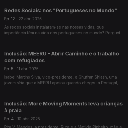
dias leva até si o "Post de Vigia".
Redes Sociais: nos "Portugueses no Mundo"
Ep. 12
22 abr. 2025
As redes sociais instalaram-se nas nossas vidas, que
importância têm na vida dos portugueses no mundo? Pergunta
para a Carolina, para o Francisco e para a Glória. Vamos até ao
Japão com escalas na Finlândia e na Alemanha
Inclusão: MEERU - Abrir Caminho e o trabalho
com refugiados
Ep. 5
11 abr. 2025
Isabel Martins Silva, vice-presidente, e Ghufran Shlash, uma
jovem síria que a MEERU apoiou quando chegou a Portugal,
contaram à Filomena Crespo o trabalho desta associação que
apoia população refugiada no norte do país.
Inclusão: More Moving Moments leva crianças
à praia
Ep. 4
10 abr. 2025
Rita V. Mendes, a presidente, Rute e a Matilde Pinheiro, mãe e