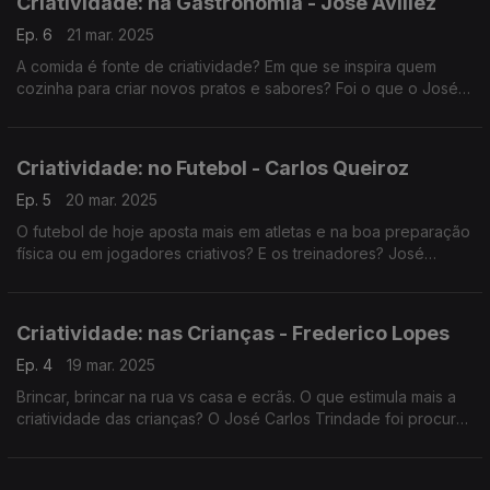
Criatividade: na Gastronomia - José Avillez
Ep. 6
21 mar. 2025
A comida é fonte de criatividade? Em que se inspira quem
cozinha para criar novos pratos e sabores? Foi o que o José
Carlos Trindade perguntou ao chef José Avillez, uma das
grandes referências da gastronomia em Portugal.
Criatividade: no Futebol - Carlos Queiroz
Ep. 5
20 mar. 2025
O futebol de hoje aposta mais em atletas e na boa preparação
física ou em jogadores criativos? E os treinadores? José
Carlos Trindade conversou com um campeão e antigo
selecionador nacional - Carlos Queiroz.
Criatividade: nas Crianças - Frederico Lopes
Ep. 4
19 mar. 2025
Brincar, brincar na rua vs casa e ecrãs. O que estimula mais a
criatividade das crianças? O José Carlos Trindade foi procurar
respostas junto de Frederico Lopes, professor na Faculdade
de Motricidade Humana.