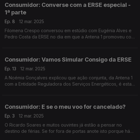
Consumidor: Converse com a ERSE especial -
1ª parte
Ep. 8
12 mar. 2025
Filomena Crespo conversou em estúdio com Eugénia Alves e
Pedro Costa da ERSE no dia em que a Antena 1 promoveu com
a Entidade Reguladora dos Serviços Energéticos a ação
"Vamos Simular Consigo".
Consumidor: Vamos Simular Consigo da ERSE
Ep. 13
12 mar. 2025
A Noémia Gonçalves explicou que ação conjunta, da Antena 1
com a Entidade Reguladora dos Serviços Energéticos, é esta.
Decorreu ao longo do dia nas instalações da RTP.
Consumidor: E se o meu voo for cancelado?
Ep. 3
12 mar. 2025
O Ricardo Soares e muitos ouvintes já estão a pensar no
destino de férias. Se for fora de portas anote isto porque há
sempre o risco de o seu voo ser cancelado. A Rita Roque