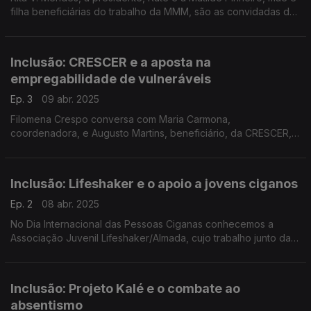
filha beneficiárias do trabalho da MMM, são as convidadas da
Filomena Crespo. Hoje as dificuldades de quem anda em
cadeira de rodas e o sonho de ir à praia.
Inclusão: CRESCER e a aposta na
empregabilidade de vulneráveis
Ep. 3
09 abr. 2025
Filomena Crespo conversa com Maria Carmona,
coordenadora, e Augusto Martins, beneficiário, da CRESCER,
associação de intervenção comunitária, que criou o projeto "É
um catering" que se dedica à formação e emprego.
Inclusão: Lifeshaker e o apoio a jovens ciganos
Ep. 2
08 abr. 2025
No Dia Internacional das Pessoas Ciganas conhecemos a
Associação Juvenil Lifeshaker/Almada, cujo trabalho junto da
comunidade cigana se destaca. A Filomena Crespo conversou
com Cátia Godoroja e o utente Ricardo Pérolas.
Inclusão: Projeto Kalé e o combate ao
absentismo