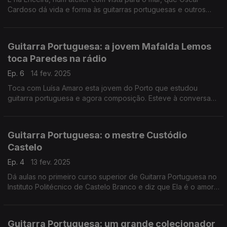
Cardoso dá vida e forma às guitarras portuguesas e outros
cordofones. A Ana Sofia Carvalheda foi até lá e conversou
com o mestre construtor.
Guitarra Portuguesa: a jovem Mafalda Lemos
toca Paredes na rádio
Ep. 6
14 fev. 2025
Toca com Luísa Amaro esta jovem do Porto que estudou
guitarra portuguesa e agora composição. Esteve à conversa
com o José Carlos Trindade, no Programa da Tarde, onde
tocou ao vivo e... encantou.
Guitarra Portuguesa: o mestre Custódio
Castelo
Ep. 4
13 fev. 2025
Dá aulas no primeiro curso superior de Guitarra Portuguesa no
Instituto Politécnico de Castelo Branco e diz que Ela é o amor
da sua vida. Falou sobre ela com o José Carlos Trindade e
tocou-a ao vivo no Programa da Tarde.
Guitarra Portuguesa: um grande colecionador