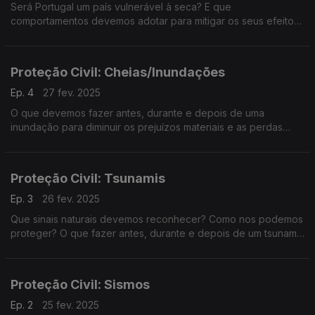
Será Portugal um país vulnerável à seca? E que
comportamentos devemos adotar para mitigar os seus efeitos?
A Filomena Crespo foi procurar respostas junto de Carlos
Mendes e Sandra Serrano da Autoridade Nacional de
Emergência e Proteção Civil.
Proteção Civil: Cheias/Inundações
Ep. 4
27 fev. 2025
O que devemos fazer antes, durante e depois de uma
inundação para diminuir os prejuízos materiais e as perdas
humanas? A Filomena Crespo conversa com Carlos Mendes e
Sandra Serrano da Proteção Civil sobre estas e outras
questões.
Proteção Civil: Tsunamis
Ep. 3
26 fev. 2025
Que sinais naturais devemos reconhecer? Como nos podemos
proteger? O que fazer antes, durante e depois de um tsunami?
A Filomena Crespo conversa com Carlos Mendes e Sandra
Serrano da Autoridade Nacional de Emergência e Proteção
Civil.
Proteção Civil: Sismos
Ep. 2
25 fev. 2025