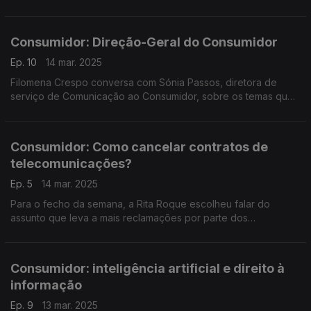
Franca de Xira, sobre este conceito, ou característica, tão
subjetivo quanto impactante.
Consumidor: Direção-Geral do Consumidor
Ep. 10
14 mar. 2025
Filomena Crespo conversa com Sónia Passos, diretora de
serviço de Comunicação ao Consumidor, sobre os temas que
a DGC escolheu para assinalar a edição de 2025 do Dia
Internacional dos Direitos do Consumidor.
Consumidor: Como cancelar contratos de
telecomunicações?
Ep. 5
14 mar. 2025
Para o fecho da semana, a Rita Roque escolheu falar do
assunto que leva a mais reclamações por parte dos
consumidores - cancelar o operador de telecomunicações em
período de fidelização do contrato.
Consumidor: inteligência artificial e direito à
informação
Ep. 9
13 mar. 2025