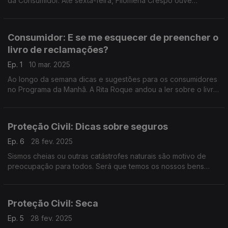
da Consumidor. Até sexta-feira, Filomena Crespo ouve
especialistas, em estúdio, sobre direitos, informação, e muito
mais.
Consumidor: E se me esquecer de preencher o
livro de reclamações?
Ep. 1
10 mar. 2025
Ao longo da semana dicas e sugestões para os consumidores
no Programa da Manhã. A Rita Roque andou a ler sobre o livro
de reclamações, a propósito das dúvidas do Ricardo Soares.
Proteção Civil: Dicas sobre seguros
Ep. 6
28 fev. 2025
Sismos cheias ou outras catástrofes naturais são motivo de
preocupação para todos. Será que temos os nossos bens
protegidos? O Diamantino José falou com Margarida Moura da
DECO.
Proteção Civil: Seca
Ep. 5
28 fev. 2025