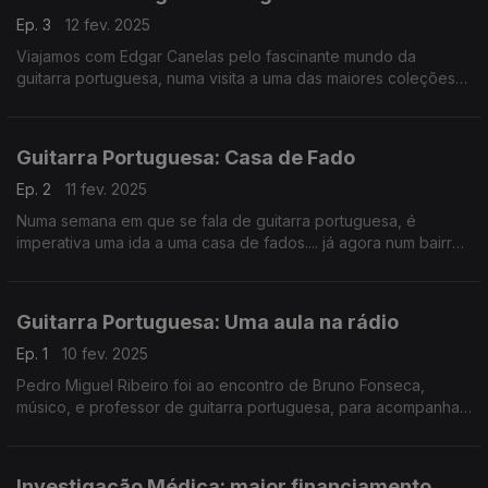
Ep. 3
12 fev. 2025
Viajamos com Edgar Canelas pelo fascinante mundo da
guitarra portuguesa, numa visita a uma das maiores coleções
em Portugal, guiados por José Paulo Costa. Este é um espólio
vivo, cuidado com saber e dedicação.
Guitarra Portuguesa: Casa de Fado
Ep. 2
11 fev. 2025
Numa semana em que se fala de guitarra portuguesa, é
imperativa uma ida a uma casa de fados.... já agora num bairro
onde o fado é tradição: Alfama. A Noémia Gonçalves foi ao
Clube de Fado.
Guitarra Portuguesa: Uma aula na rádio
Ep. 1
10 fev. 2025
Pedro Miguel Ribeiro foi ao encontro de Bruno Fonseca,
músico, e professor de guitarra portuguesa, para acompanhar
a sua aula à estudante Ema Caetano. Na semana do centenário
de Carlos Paredes, vemos sementes de talento.
Investigação Médica: maior financiamento