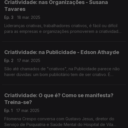
Criatividade: nas Organizações - Susana
Tavares
Ep. 3
18 mar. 2025
Lideranças criativas, trabalhadores criativos, é fácil ou difícil
para as empresas e organizações promoverem a criatividade?
As resposta com a professora do ISCTE, Susana Tavares,
convidada do José Carlos Trindade.
Criatividade: na Publicidade - Edson Athayde
Ep. 2
17 mar. 2025
São até chamados de "criativos", na Publicidade parece não
haver dúvidas: um bom publicitário tem de ser criativo. É
mesmo assim? O José Carlos Trindade conversou com um dos
publicitários mais premiados do mundo - Edson Athayde.
Criatividade: O que é? Como se manifesta?
Treina-se?
Ep. 1
17 mar. 2025
Filomena Crespo conversa com Gustavo Jesus, diretor do
Serviço de Psiquiatria e Saúde Mental do Hospital de Vila