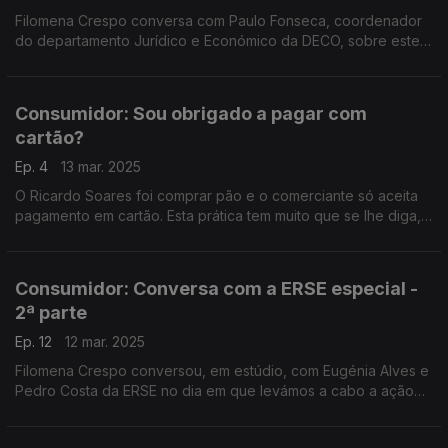
Filomena Crespo conversa com Paulo Fonseca, coordenador
do departamento Jurídico e Económico da DECO, sobre este
direito fundamental dos consumidores.
Consumidor: Sou obrigado a pagar com
cartão?
Ep. 4
13 mar. 2025
O Ricardo Soares foi comprar pão e o comerciante só aceita
pagamento em cartão. Esta prática tem muito que se lhe diga,
como explicou hoje a Rita Roque, que também falou de outros
pagamentos.
Consumidor: Conversa com a ERSE especial -
2ª parte
Ep. 12
12 mar. 2025
Filomena Crespo conversou, em estúdio, com Eugénia Alves e
Pedro Costa da ERSE no dia em que levámos a cabo a ação
"Vamos Simular Consigo". E até houve um Quiz com ouvintes.