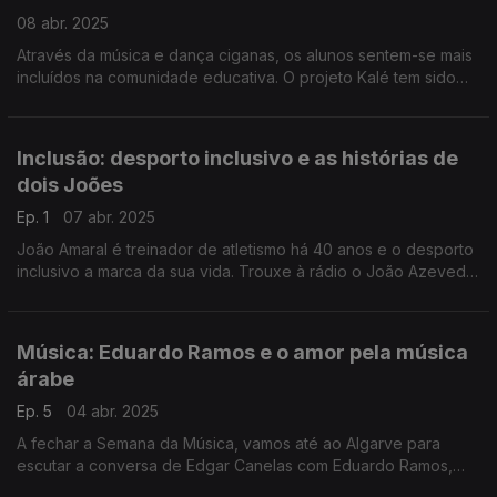
08 abr. 2025
Através da música e dança ciganas, os alunos sentem-se mais
incluídos na comunidade educativa. O projeto Kalé tem sido
sinónimo de melhorias académicas. Reportagem de Paula
Véran no Dia Internacional das Pessoas Ciganas.
Inclusão: desporto inclusivo e as histórias de
dois Joões
Ep. 1
07 abr. 2025
João Amaral é treinador de atletismo há 40 anos e o desporto
inclusivo a marca da sua vida. Trouxe à rádio o João Azevedo,
atleta com síndrome de down da Casa do Povo de
Mangualde, para a conversa com a Filomena Crespo.
Música: Eduardo Ramos e o amor pela música
árabe
Ep. 5
04 abr. 2025
A fechar a Semana da Música, vamos até ao Algarve para
escutar a conversa de Edgar Canelas com Eduardo Ramos,
conhecido por ser uma espécie de embaixador da música