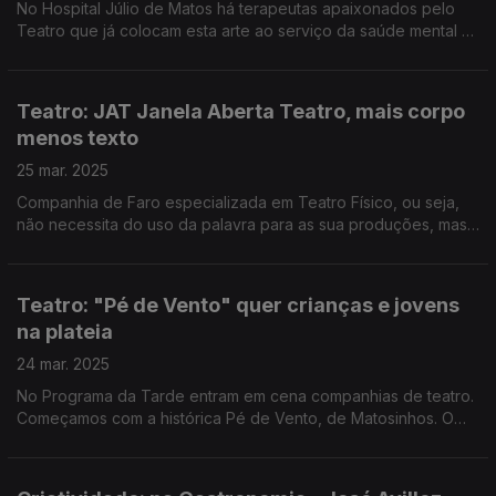
No Hospital Júlio de Matos há terapeutas apaixonados pelo
Teatro que já colocam esta arte ao serviço da saúde mental há
décadas. O Pedro Miguel Ribeiro foi conhecer o Grupo de
Teatro Terapêutico.
Teatro: JAT Janela Aberta Teatro, mais corpo
menos texto
25 mar. 2025
Companhia de Faro especializada em Teatro Físico, ou seja,
não necessita do uso da palavra para as sua produções, mas
que não a deixa de parte. Edgar Canelas conversou com os
diretores artísticos do JAT.
Teatro: "Pé de Vento" quer crianças e jovens
na plateia
24 mar. 2025
No Programa da Tarde entram em cena companhias de teatro.
Começamos com a histórica Pé de Vento, de Matosinhos. O
Diamantino José falou com o diretor, João Luís, sobre como
tem sido quase meio século de espetáculos.