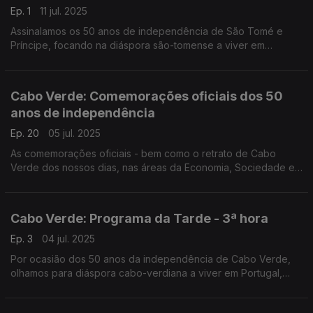
Ep. 1
11 jul. 2025
Assinalamos os 50 anos de independência de São Tomé e
Príncipe, focando na diáspora são-tomense a viver em
Portugal. O Nuno Rodrigues e o José Carlos Trindade
conduziram mais uma emissão especial do Programa da Tarde,
desta vez em direto da Amora-Seixal.
Cabo Verde: Comemorações oficiais dos 50
anos de independência
Ep. 20
05 jul. 2025
As comemorações oficiais - bem como o retrato de Cabo
Verde dos nossos dias, nas áreas da Economia, Sociedade e
Cultura - numa emissão especial conduzida por Nuno Sardinha.
Cabo Verde: Programa da Tarde - 3ª hora
Ep. 3
04 jul. 2025
Por ocasião dos 50 anos da independência de Cabo Verde,
olhamos para diáspora cabo-verdiana a viver em Portugal,
com emissão especial do Programa da Tarde. O Nuno
Rodrigues e o José Carlos Trindade receberam vários