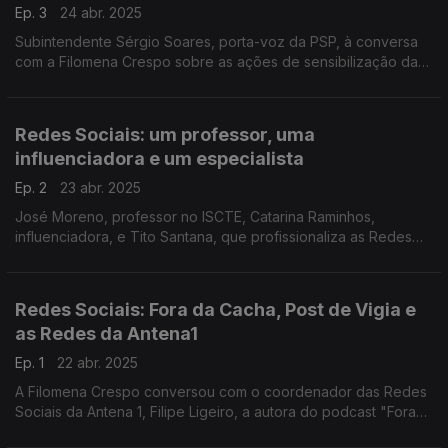
Ep. 3
24 abr. 2025
Subintendente Sérgio Soares, porta-voz da PSP, à conversa
com a Filomena Crespo sobre as ações de sensibilização da
Polícia de Segurança Pública relativa às Redes Sociais,
nomeadamente junto de crianças e jovens.
Redes Sociais: um professor, uma
influenciadora e um especialista
Ep. 2
23 abr. 2025
José Moreno, professor no ISCTE, Catarina Raminhos,
influenciadora, e Tito Santana, que profissionaliza as Redes
de várias marcas são os convidados deste painel especial
moderado pela Filomena Crespo.
Redes Sociais: Fora da Cacha, Post de Vigia e
as Redes da Antena1
Ep. 1
22 abr. 2025
A Filomena Crespo conversou com o coordenador das Redes
Sociais da Antena 1, Filipe Ligeiro, a autora do podcast "Fora
da Cacha", Susana Barros, e a Andreia Rocha que todos os