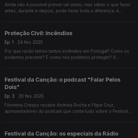
Ainda não é possível prever um sismo, mas saber o que fazer
antes, durante e depois, pode fazer toda a diferença. A
Filomena Crespo conversa com Carlos Mendes e Sandra
Serrano da Autoridade Nacional de Emergência e Proteção
Civil.
Proteção Civil: Incêndios
Ep. 1
24 fev. 2025
Por que razão temos tantos incêndios em Portugal? Como os
podemos prevenir? E como nos podemos proteger? A
Filomena Crespo conversa com Carlos Mendes e Sandra
Serrano da A.N de Emergência e Proteção Civil .
Festival da Canção: o podcast "Falar Pelos
Dois"
Ep. 3
20 fev. 2025
Filomena Crespo recebe Andreia Rocha e Filipe Cruz,
apresentadores do podcast que conta tudo sobre o Festival
da Canção.
Festival da Canção: os especiais da Rádio