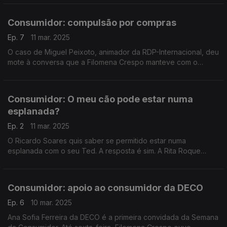
esteve a ler sobre atrasos e cancelamentos.
Consumidor: compulsão por compras
Ep. 7
11 mar. 2025
O caso de Miguel Peixoto, animador da RDP-Internacional, deu
mote à conversa que a Filomena Crespo manteve com o
psiquiátra João Reis, do Hospital Júlio de Matos, na Semana
do Consumidor. A que sinais deve estar atento?
Consumidor: O meu cão pode estar numa
esplanada?
Ep. 2
11 mar. 2025
O Ricardo Soares quis saber se permitido estar numa
esplanada com o seu Ted. A resposta é sim. A Rita Roque
explica, tendo em contas as informações disponíveis no site
da DECO.
Consumidor: apoio ao consumidor da DECO
Ep. 6
10 mar. 2025
Ana Sofia Ferreira da DECO é a primeira convidada da Semana