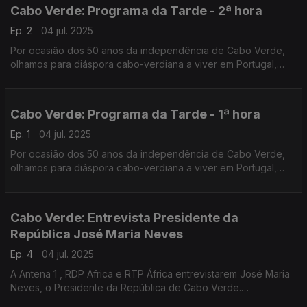
convidados na Estação da Damaia, na Amadora.
Cabo Verde: Programa da Tarde - 2ª hora
Ep. 2
04 jul. 2025
Por ocasião dos 50 anos da independência de Cabo Verde,
olhamos para diáspora cabo-verdiana a viver em Portugal,
com emissão especial do Programa da Tarde. O Nuno
Rodrigues e o José Carlos Trindade receberam vários
convidados na Estação da Damaia, na Amadora.
Cabo Verde: Programa da Tarde - 1ª hora
Ep. 1
04 jul. 2025
Por ocasião dos 50 anos da independência de Cabo Verde,
olhamos para diáspora cabo-verdiana a viver em Portugal,
com emissão especial do Programa da Tarde. O Nuno
Rodrigues e o José Carlos Trindade receberam vários
convidados na Estação da Damaia, na Amadora.
Cabo Verde: Entrevista Presidente da
República José Maria Neves
Ep. 4
04 jul. 2025
A Antena 1 , RDP Africa e RTP África entrevistarem José Maria
Neves, o Presidente da República de Cabo Verde.
Uma entrevista conduzida pelos jornalistas João Pereira da