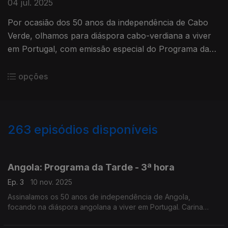
04 jul. 2025
Por ocasião dos 50 anos da independência de Cabo
Verde, olhamos para diáspora cabo-verdiana a viver
em Portugal, com emissão especial do Programa da
Tarde. O Nuno Rodrigues e o José Carlos Trindade
receberam vários convidados na Estação da Damaia,
opções
na Amadora.
263
episódios disponíveis
862061
846934
841300
837818
835797
831199
828142
825761
Angola: Programa da Tarde - 3ª hora
Ep. 3
10 nov. 2025
Assinalamos os 50 anos de independência de Angola,
focando na diáspora angolana a viver em Portugal. Carina
Jorge e Nuno Rodrigues conduziram mais uma emissão
especial do Programa da Tarde, desta vez em direto de Faro.