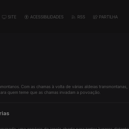
SITE
ACESSIBILIDADES
RSS
PARTILHA
nmontanos. Com as chamas à volta de várias aldeias transmontanas, 
para quem teme que as chamas invadam a povoação.
rias
rovisada, uma espécie de janela aberta para tantos lugares distante