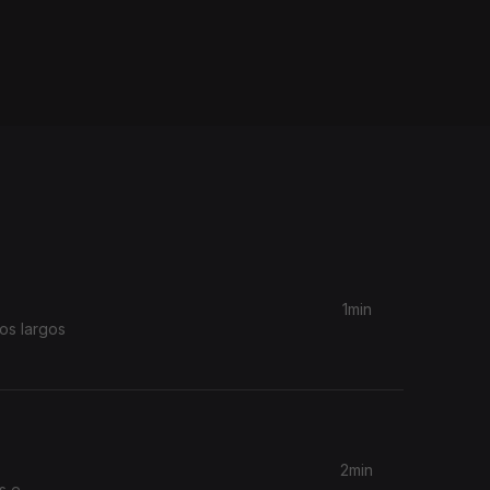
1min
os largos
2min
s e