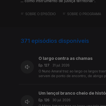
... como instrumento de justiça territorial".
SOBRE O EPISÓDIO
SOBRE O PROGRAMA
371
episódios disponíveis
942969
939026
O largo contra as chamas
Ep. 127
31 jul. 2026
O Nuno Amaral traz ao largo os largos tras
servem de ponto de encontro, de abrigo 
Um lençol branco cheio de histó
Ep. 126
30 jul. 2026
O Mário Antunes traz ao largo uma tela imp