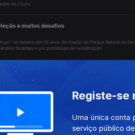
edes de Coura.
oteção e muitos desafios
ção do Parque Natural da Serra da
cêndios florestais e por promessas de revitalização.
s"
abitação. Uma crise que não é exclusiva do nosso país e no nosso pa
Registe-se
al de São João.
Uma única conta 
serviço público d
lealdade. A lealdade dos animais de companhia e que "chega" agor