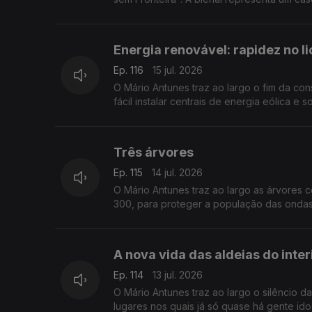
Energia renovável: rapidez no l
Ep. 116
15 jul. 2026
O Mário Antunes traz ao largo o fim da con
fácil instalar centrais de energia eólica e so
Três árvores
Ep. 115
14 jul. 2026
O Mário Antunes traz ao largo as árvores 
300, para proteger a população das ondas
A nova vida das aldeias do inter
Ep. 114
13 jul. 2026
O Mário Antunes traz ao largo o silêncio das aldeias. Um siêncio "apanhado" pelo microfone 
lugares nos quais já só quase há gente ido