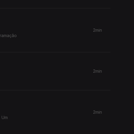
2min
ogramação
2min
2min
. Um