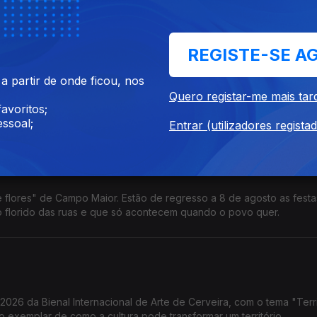
autoriza agora a visita de animais a tutores internados.
REGISTE-SE A
 fazem os animais?
 partir de onde ficou, nos
e cientistas do Politécnico de Bragança que vai estar atenta ao
Quero registar-me mais tar
ipse a 12 de agosto. Parece que quando o céu muda, os animais r
avoritos;
ssoal;
Entrar (utilizadores regista
 o povo quer
de flores" de Campo Maior. Estão de regresso a 8 de agosto as fest
 florido das ruas e que só acontecem quando o povo quer.
2026 da Bienal Internacional de Arte de Cerveira, com o tema "Terri
o exemplar de como a cultura pode transformar um território.