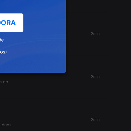
GORA
2min
de
espondem?
dos)
2min
as do
2min
tórios