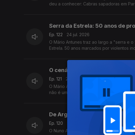
deu a conhecer: Cabras sapadoras em Par
Serra da Estrela: 50 anos de pr
Ep. 122
24 jul. 2026
O Mário Antunes traz ao largo a "serra e o fogo" na semana dos 50 anos da cria
Estrela. 50 anos marcados por violentos in
O cenário das rendas "proibida
Ep. 121
23 jul. 2026
O Mário Antunes traz ao largo a crise da h
não é um exclusivo das grandes cidades.
De Argos, de Homero, ao Hospit
Ep. 120
22 jul. 2026
O Nuno Amaral traz ao largo relações de 