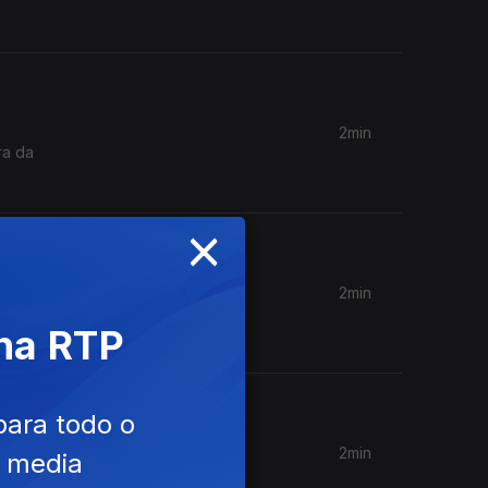
2min
×
2min
ís já
 na RTP
para todo o
2min
e media
a ao