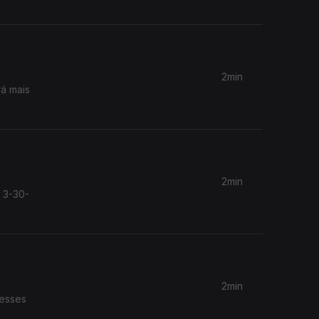
2min
rá mais
2min
a 3-30-
2min