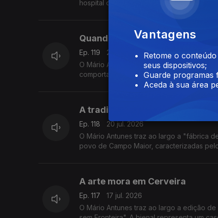
hospital de São João. A unidade hospitalar 
Vantagens
Quando o Sol desaparece, o que
Ep. 119
21 jul. 2026
Retome o conteúdo a
O Mário Antunes traz ao largo uma equipa d
seus dispositivos;
comportamento dos animais durante o ecl
Guarde programas f
Aceda à sua área pe
A tradição volta a florir porque
Ep. 118
20 jul. 2026
O Mário Antunes traz ao largo a "fábrica 
povo de Campo Maior, caracterizadas pelo
A arte mora em Cerveira
Ep. 117
17 jul. 2026
O Mário Antunes traz ao largo a edição de 
sem Fronteira". A bienal representa um cas