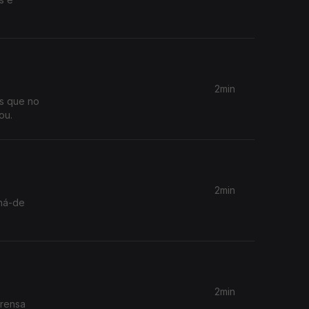
2min
os que no
ou.
2min
 há-de
2min
prensa