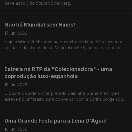
Revelação", do Steven Spielberg.
Não há Mundial sem Hinos!
17 jun. 2026
Hoje a Marta Rocha veio ao encontro do Miguel Freitas para
nos falar dos hinos deste Mundial da FIFA, no dia em que a
competição arranca para Portugal.
Estreia na RTP da "Colecionadora" - uma
coprodução luso-espanhola
16 jun. 2026
O padre da aldeia (interpretado pelo ator Guilherme Filipe)
esteve no Anfiteatro para conversar com a Carina Jorge sobre
a série que mistura fantasia, mistério e sobrenatural.
Uma Grande Festa para a Lena D'Água!
16 jun. 2026