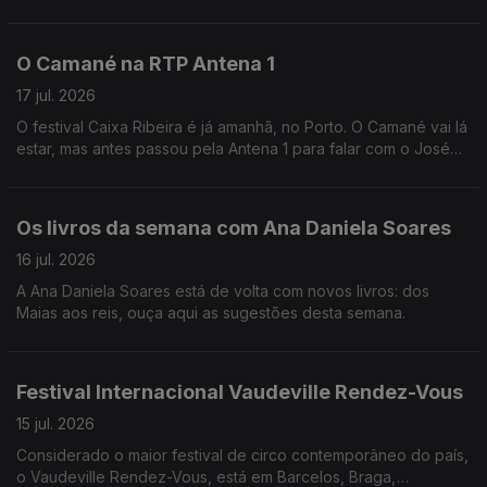
amigos e da amizade, uma presença constante na Música, que
a Andreia Rocha vai recordar.
O Camané na RTP Antena 1
17 jul. 2026
O festival Caixa Ribeira é já amanhã, no Porto. O Camané vai lá
estar, mas antes passou pela Antena 1 para falar com o José
Carlos TrIndade.
Os livros da semana com Ana Daniela Soares
16 jul. 2026
A Ana Daniela Soares está de volta com novos livros: dos
Maias aos reis, ouça aqui as sugestões desta semana.
Festival Internacional Vaudeville Rendez-Vous
15 jul. 2026
Considerado o maior festival de circo contemporâneo do país,
o Vaudeville Rendez-Vous, está em Barcelos, Braga,