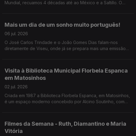
Mundial, recuamos 4 décadas até ao México e a Saltillo. O
Pedro Miguel Ribeiro conta-nos tudo sobre o Mundial do
nosso descontentamento.
Mais um dia de um sonho muito português!
06 jul. 2026
O José Carlos Trindade e o João Gomes Dias falam-nos
diretamente de Viseu, onde já se prepara mais uma emissão
especial da RTP Antena 1 para o jogo de logo à noite. Junte-
se a eles a partir das 17h30!
Visita à Biblioteca Municipal Florbela Espanca
em Matosinhos
02 jul. 2026
Criada em 1987 a Biblioteca Florbela Espanca, em Matosinhos,
é um espaço moderno concebido por Alcino Soutinho, com
uma oferta diversificada. O Diamantino José leva-nos a
conhecer o interior e os projetos desenvolvidos.
Filmes da Semana - Ruth, Diamantino e Maria
Vitória