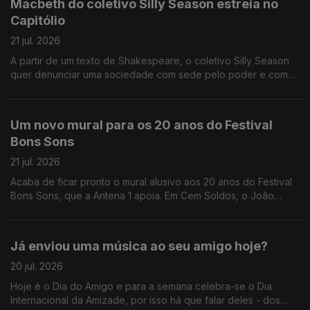
Macbeth do coletivo Silly Season estreia no
Capitólio
21 jul. 2026
A partir de um texto de Shakespeare, o coletivo Silly Season
quer denunciar uma sociedade com sede pelo poder e com
pouca moral, conta-nos a Sandy Gageiro que foi assistir a um
ensaio no Capitólio.
Um novo mural para os 20 anos do Festival
Bons Sons
21 jul. 2026
Acaba de ficar pronto o mural alusivo aos 20 anos do Festival
Bons Sons, que a Antena 1 apoia. Em Cem Soldos, o João
André Oliveira conversa com o artista plástico, autor da obra,
Nuno Saraiva.
Já enviou uma música ao seu amigo hoje?
20 jul. 2026
Hoje é o Dia do Amigo e para a semana celebra-se o Dia
Internacional da Amizade, por isso há que falar deles - dos