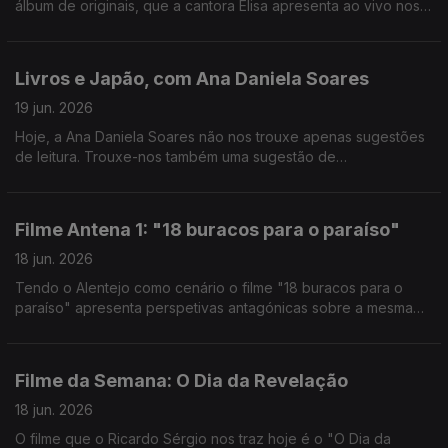
álbum de originais, que a cantora Elisa apresenta ao vivo nos
estúdios da Antena 1.
Livros e Japão, com Ana Daniela Soares
19 jun. 2026
Hoje, a Ana Daniela Soares não nos trouxe apenas sugestões
de leitura. Trouxe-nos também uma sugestão de
documentário: "10 Mil Km, De Regresso ao Japão", disponível
na RTP Play.
Filme Antena 1: "18 buracos para o paraíso"
18 jun. 2026
Tendo o Alentejo como cenário o filme "18 buracos para o
paraíso" apresenta perspetivas antagónicas sobre a mesma
realidade. O João Torgal esteve à conversa com o autor João
Nuno Pinto.
Filme da Semana: O Dia da Revelação
18 jun. 2026
O filme que o Ricardo Sérgio nos traz hoje é o "O Dia da