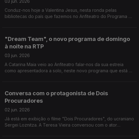
03 jun. 2026
Conduz-nos hoje a Valentina Jesus, nesta ronda pelas
bibliotecas do país que fazemos no Anfiteatro do Programa da
Tarde, por entre livros e muita cultura no Alto Tâmega.
"Dream Team", o novo programa de domingo
à noite na RTP
03 jun. 2026
A Catarina Maia veio ao Anfiteatro falar-nos da sua estreia
como apresentadora a solo, neste novo programa que está a
apresentar na RTP 1.
Conversa com o protagonista de Dois
Procuradores
02 jun. 2026
Já está em exibição o filme "Dois Procuradores", do ucraniano
Sergei Loznitza. A Teresa Vieira conversou com o ator
protagonista, Aleksandr Kuznetsov, e partilhou momentos
dessa conversa com a Carina Jorge.