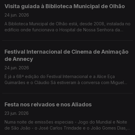
Visita guiada à Biblioteca Municipal de Olhão
24 jun. 2026
A Biblioteca Municipal de Olhão está, desde 2008, instalada no
edifício onde funcionava o Hospital de Nossa Senhora da
Conceição. O Edgar Canelas conta-nos a história e leva-nos
numa breve visita.
Festival Internacional de Cinema de Animação
de Annecy
24 jun. 2026
É já a 68ª edição do Festival Internacional e a Alice Eça
Guimarães e o Cláudio Sá estiveram à conversa com Miguel
Freitas para contar todos os detalhes.
Festa nos relvados e nos Aliados
23 jun. 2026
Numa noite de emissões especiais - Jogo do Mundial e Noite
de São João - o José Carlos Trindade e o João Gomes Dias,
explicaram tudo o que está previsto para o jogo entre Portugal