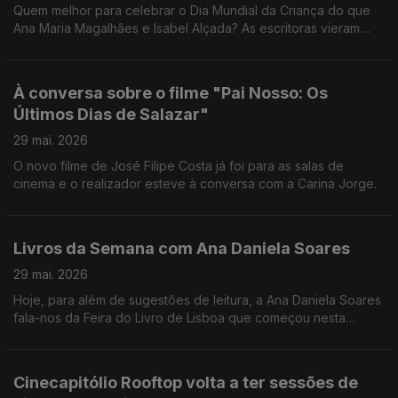
Quem melhor para celebrar o Dia Mundial da Criança do que
Ana Maria Magalhães e Isabel Alçada? As escritoras vieram
falar-nos sobre a importância de ler e, pelo meio, contaram-
nos algumas das suas próprias aventuras!
À conversa sobre o filme "Pai Nosso: Os
Últimos Dias de Salazar"
29 mai. 2026
O novo filme de José Filipe Costa já foi para as salas de
cinema e o realizador esteve à conversa com a Carina Jorge.
Livros da Semana com Ana Daniela Soares
29 mai. 2026
Hoje, para além de sugestões de leitura, a Ana Daniela Soares
fala-nos da Feira do Livro de Lisboa que começou nesta
semana.
Cinecapitólio Rooftop volta a ter sessões de