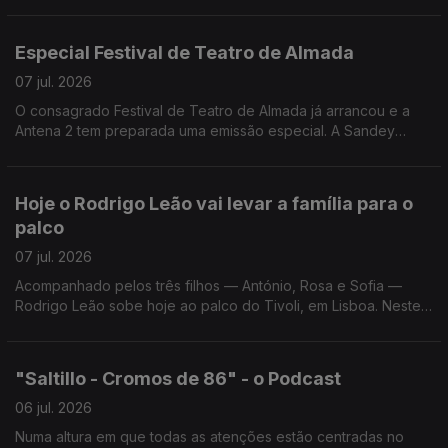
Especial Festival de Teatro de Almada
07 jul. 2026
O consagrado Festival de Teatro de Almada já arrancou e a
Antena 2 tem preparada uma emissão especial. A Sandey
Gageiro, que está no Teatro Joaquim Benite, conta-nos todos
os os pormenores da emissão e do Festival.
Hoje o Rodrigo Leão vai levar a família para o
palco
07 jul. 2026
Acompanhado pelos três filhos — António, Rosa e Sofia —
Rodrigo Leão sobe hoje ao palco do Tivoli, em Lisboa. Neste
concerto, o compositor apresenta ao vivo o álbum editado em
2023 e escrito para dois pianos.
"Saltillo - Cromos de 86" - o Podcast
06 jul. 2026
Numa altura em que todas as atenções estão centradas no