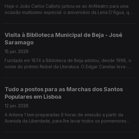
Hoje o João Carlos Callixto juntou-se ao Anfiteatro para uma
ocasião muitíssimo especial: o aniversário da Lena D'Água, que
também se juntou a nós! Foi uma Grande Festa!
Visita à Biblioteca Municipal de Beja - José
Saramago
15 jun. 2026
Fundada em 1874 a Biblioteca de Beja adotou, desde 1998, o
nome do prémio Nobel da Literatura. O Edgar Canelas leva-
nos a conhecer a Biblioteca Municipal de Beja / José
Saramago.
Tudo a postos para as Marchas dos Santos
Populares em Lisboa
12 jun. 2026
A Antena 1 tem preparadas 6 horas de emissão a partir da
Avenida da Liberdade, para lhe levar todos os pormenores
das Marchas de Santo António.