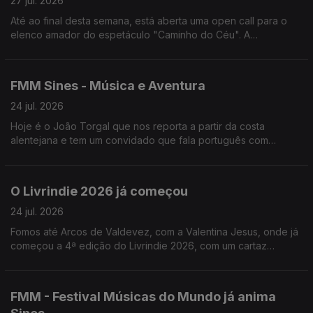
27 jul. 2026
Até ao final desta semana, está aberta uma open call para o
elenco amador do espetáculo "Caminho do Céu". A
encenadora, Rita Cabaço, fala-nos sobre este projeto que vai
passar por Lisboa, Viseu e Loulé.
FMM Sines - Música e Aventura
24 jul. 2026
Hoje é o João Torgal que nos reporta a partir da costa
alentejana e tem um convidado que fala português com
açucar.
O Livrindie 2026 já começou
24 jul. 2026
Fomos até Arcos de Valdevez, com a Valentina Jesus, onde já
começou a 4ª edição do Livrindie 2026, com um cartaz
literário plural, alternativo e independente.
FMM - Festival Músicas do Mundo já anima