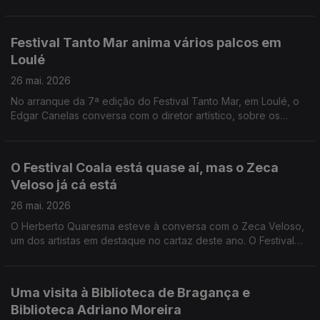
cofundadora da estrutura Terceira Pessoa, veio ao Anfiteatro
contar-nos mais sobre este projeto.
Festival Tanto Mar anima vários palcos em
Loulé
26 mai. 2026
No arranque da 7ª edição do Festival Tanto Mar, em Loulé, o
Edgar Canelas conversa com o diretor artístico, sobre os
espetáculos de teatro que grupos de vários países vão
apresentar.
O Festival Coala está quase aí, mas o Zeca
Veloso já cá está
26 mai. 2026
O Herberto Quaresma esteve à conversa com o Zeca Veloso,
um dos artistas em destaque no cartaz deste ano. O Festival
Coala é já neste fim de semana, em Cascais.
Uma visita à Biblioteca de Bragança e
Biblioteca Adriano Moreira