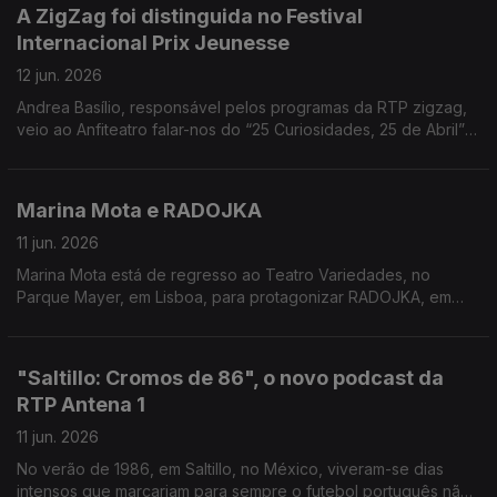
A ZigZag foi distinguida no Festival
Internacional Prix Jeunesse
12 jun. 2026
Andrea Basílio, responsável pelos programas da RTP zigzag,
veio ao Anfiteatro falar-nos do “25 Curiosidades, 25 de Abril” -
o programa distinguido.
Marina Mota e RADOJKA
11 jun. 2026
Marina Mota está de regresso ao Teatro Variedades, no
Parque Mayer, em Lisboa, para protagonizar RADOJKA, em
cena até 28 de junho. Carina Jorge conversou com a artista.
"Saltillo: Cromos de 86", o novo podcast da
RTP Antena 1
11 jun. 2026
No verão de 1986, em Saltillo, no México, viveram-se dias
intensos que marcariam para sempre o futebol português não