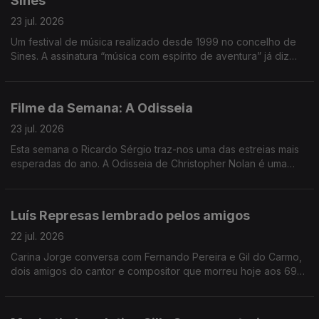
Sines
23 jul. 2026
Um festival de música realizado desde 1999 no concelho de
Sines. A assinatura “música com espírito de aventura” já diz
muito e o João André Oliveira conta o resto, transportando-
nos até à costa alentejana.
Filme da Semana: A Odisseia
23 jul. 2026
Esta semana o Ricardo Sérgio traz-nos uma das estreias mais
esperadas do ano. A Odisseia de Christopher Nolan é uma
interpretação muito pessoal do realizador. É a sua leitura do
poema épico à luz dos dias de hoje.
Luís Represas lembrado pelos amigos
22 jul. 2026
Carina Jorge conversa com Fernando Pereira e Gil do Carmo,
dois amigos do cantor e compositor que morreu hoje aos 69
anos. Depois de uma manhã com emissão especial, voltamos à
tarde a recordar estórias, agora junto de amigos.