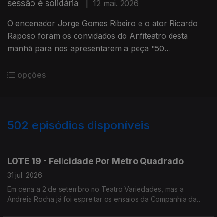
sessão é solidária
|
12 mai. 2026
O encenador Jorge Gomes Ribeiro e o ator Ricardo
Raposo foram os convidados do Anfiteatro desta
manhã para nos apresentarem a peça "50
Madrugadas", escrita a partir da obra poética de Ary
dos Santos.
opções
502
episódios disponíveis
944713
942592
940886
938552
936477
933698
931626
929469
LOTE 19 - Felicidade Por Metro Quadrado
31 jul. 2026
Em cena a 2 de setembro no Teatro Variedades, mas a
Andreia Rocha já foi espreitar os ensaios da Companhia da
Esquina.