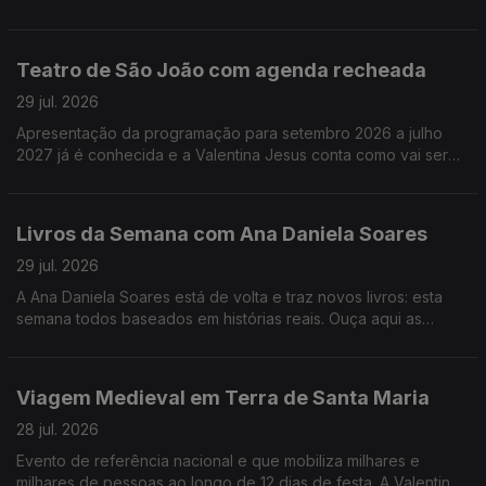
melhores filmes e já saíram e dos que ainda vão sair este ano.
Teatro de São João com agenda recheada
29 jul. 2026
Apresentação da programação para setembro 2026 a julho
2027 já é conhecida e a Valentina Jesus conta como vai ser
num dos mais conhecidos teatros da cidade do Porto.
Livros da Semana com Ana Daniela Soares
29 jul. 2026
A Ana Daniela Soares está de volta e traz novos livros: esta
semana todos baseados em histórias reais. Ouça aqui as
sugestões!
Viagem Medieval em Terra de Santa Maria
28 jul. 2026
Evento de referência nacional e que mobiliza milhares e
milhares de pessoas ao longo de 12 dias de festa. A Valentina