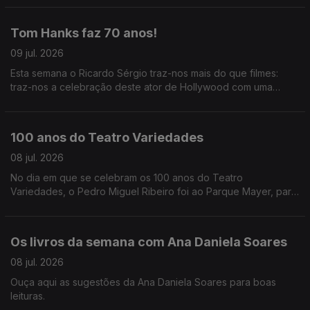
Oliveira descreve-nos tudo que se vai passar.
Tom Hanks faz 70 anos!
09 jul. 2026
Esta semana o Ricardo Sérgio traz-nos mais do que filmes:
traz-nos a celebração deste ator de Hollywood com uma
costela portuguesa.
100 anos do Teatro Variedades
08 jul. 2026
No dia em que se celebram os 100 anos do Teatro
Variedades, o Pedro Miguel Ribeiro foi ao Parque Mayer, para
partilhar as memórias registadas em livro e das pessoas que
fizeram a história do teatro.
Os livros da semana com Ana Daniela Soares
08 jul. 2026
Ouça aqui as sugestões da Ana Daniela Soares para boas
leituras.