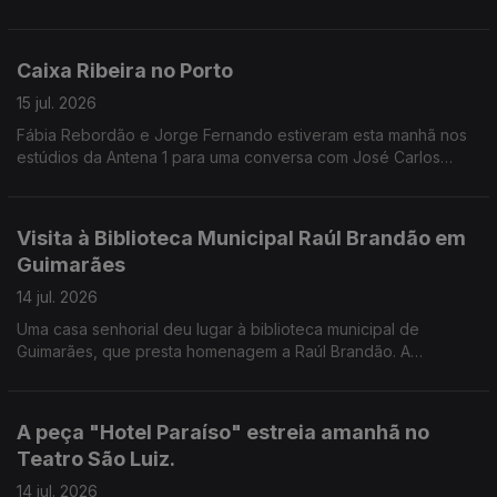
Guimarães, Vila Nova de Famalicão e, pela primeira vez, Viana
do Castelo, como nos conta a Valentina Jesus.
Caixa Ribeira no Porto
15 jul. 2026
Fábia Rebordão e Jorge Fernando estiveram esta manhã nos
estúdios da Antena 1 para uma conversa com José Carlos
Trindade.
Visita à Biblioteca Municipal Raúl Brandão em
Guimarães
14 jul. 2026
Uma casa senhorial deu lugar à biblioteca municipal de
Guimarães, que presta homenagem a Raúl Brandão. A
Valentina Jesus leva-nos a conhecer todos os detalhes do
edíficio e dos projetos desenvolvidos.
A peça "Hotel Paraíso" estreia amanhã no
Teatro São Luiz.
14 jul. 2026