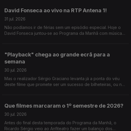
David Fonseca ao vivo na RTP Antena 1!
31 jul. 2026
Não podíamos ir de férias sem um episódio especial. Hoje o
David Fonseca juntou-se ao Programa da Manhã com música
ao vivo e conversa sobre o novo álbum que está a chegar.
"Playback" chega ao grande ecrã para a
semana
30 jul. 2026
Mas o realizador Sérgio Graciano levanta já a ponta do véu
deste filme que promete ser um sucesso de bilheteiras, ou não
contasse a história de um dos grandes nomes da música
portuguesa.
Que filmes marcaram o 1º semestre de 2026?
30 jul. 2026
Antes do final desta temporada do Programa da Manhã, o
Ricardo Sérgio veio ao Anfiteatro fazer um balanço dos