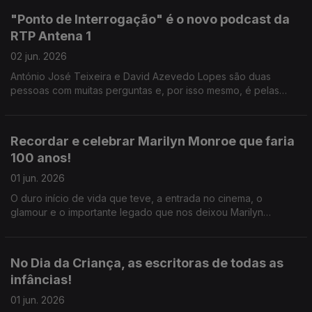
"Ponto de Interrogação" é o novo podcast da
RTP Antena 1
02 jun. 2026
António José Teixeira e David Azevedo Lopes são duas
pessoas com muitas perguntas e, por isso mesmo, é pelas
mãos deles que nasce o podcast "Ponto de Interrogação".
Recordar e celebrar Marilyn Monroe que faria
100 anos!
01 jun. 2026
O duro início de vida que teve, a entrada no cinema, o
glamour e o importante legado que nos deixou Marilyn
Monroe, tudo isso é desvendado e recordado pelo Ricardo
Sérgio.
No Dia da Criança, as escritoras de todas as
infâncias!
01 jun. 2026