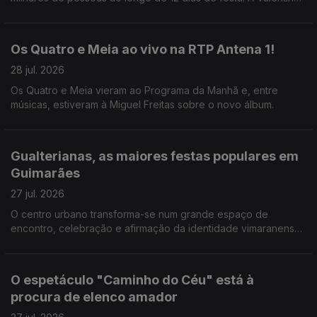
Jesus foi ver como correm os preparativos.
Os Quatro e Meia ao vivo na RTP Antena 1!
28 jul. 2026
Os Quatro e Meia vieram ao Programa da Manhã e, entre
músicas, estiveram à Miguel Freitas sobre o novo álbum.
Gualterianas, as maiores festas populares em
Guimarães
27 jul. 2026
O centro urbano transforma-se num grande espaço de
encontro, celebração e afirmação da identidade vimaranense.
E há uma agenda forte de concertos. A Valentina Jesus não
perdeu a oprtunidade.
O espetáculo "Caminho do Céu" está à
procura de elenco amador