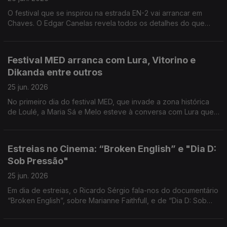
O festival que se inspirou na estrada EN-2 vai arrancar em
Chaves. O Edgar Canelas revela todos os detalhes do que
está previsto.
Festival MED arranca com Lura, Vitorino e
Dikanda entre outros
25 jun. 2026
No primeiro dia do festival MED, que invade a zona histórica
de Loulé, a Maria Sá e Melo esteve à conversa com Lura que
assinala 30 anos de carreira.
Estreias no Cinema: “Broken English” e "Dia D:
Sob Pressão"
25 jun. 2026
Em dia de estreias, o Ricardo Sérgio fala-nos do documentário
“Broken English”, sobre Marianne Faithfull, e de “Dia D: Sob
Pressão”, uma versão diferente sobre o desembarque na
Normandia.