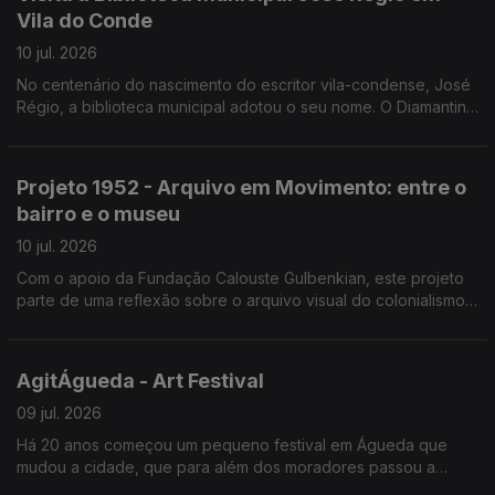
Vila do Conde
10 jul. 2026
No centenário do nascimento do escritor vila-condense, José
Régio, a biblioteca municipal adotou o seu nome. O Diamantino
José guia-nos numa visita à biblioteca e aos projetos, como a
biblioteca itinerante e de praia.
Projeto 1952 - Arquivo em Movimento: entre o
bairro e o museu
10 jul. 2026
Com o apoio da Fundação Calouste Gulbenkian, este projeto
parte de uma reflexão sobre o arquivo visual do colonialismo
português, classificado como património “sensível”.
AgitÁgueda - Art Festival
09 jul. 2026
Há 20 anos começou um pequeno festival em Águeda que
mudou a cidade, que para além dos moradores passou a
contar com os visitantes que foram aumentando. João André