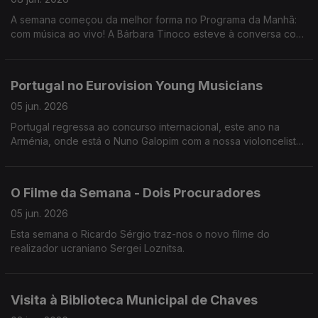
A semana começou da melhor forma no Programa da Manhã:
com música ao vivo! A Bárbara Tinoco esteve à conversa com
o Miguel Freitas sobre o novo álbum "Hormonal".
Portugal no Eurovision Young Musicians
05 jun. 2026
Portugal regressa ao concurso internacional, este ano na
Arménia, onde está o Nuno Galopim com a nossa violoncelista
de 19 anos, a Beatriz Li Rosão.
O Filme da Semana - Dois Procuradores
05 jun. 2026
Esta semana o Ricardo Sérgio traz-nos o novo filme do
realizador ucraniano Sergei Loznitsa.
Visita à Biblioteca Municipal de Chaves