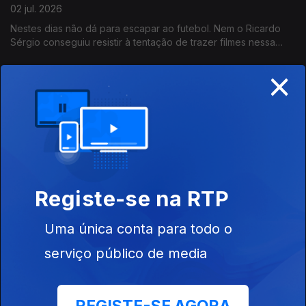
02 jul. 2026
Nestes dias não dá para escapar ao futebol. Nem o Ricardo
Sérgio conseguiu resistir à tentação de trazer filmes nessa
temática. E todos portugueses!
×
Centros de Ciência Viva juntam-se todos para
celebrar 30 anos
01 jul. 2026
O Pavilhão do Conhecimento recebeu representantes dos
Centros de Ciência Viva de todo país para celebrar o trabalho
desenvolvido de Norte a Sul, com Açores incluido, como nos
conta o João Torgal.
Registe-se na RTP
No Centro Ciência Viva do Algarve, aprender é
divertido!
Uma única conta para todo o
01 jul. 2026
serviço público de media
A Ciência Viva faz 30 anos e, na rádio, celebramos a data ao
longo do dia. A esta hora fomos a um dos Centro de Ciência
Viva espalhados pelo país - o de Faro com a visita guiada pelo