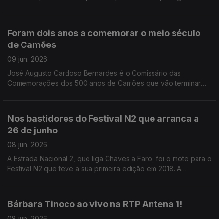
apenas pelo que aconteceu em campo, mas sobretudo pelo
que dali viria a nascer.
Foram dois anos a comemorar o meio século
de Camões
09 jun. 2026
José Augusto Cardoso Bernardes é o Comissário das
Comemorações dos 500 anos de Camões que vão terminar
amanhã.
Nos bastidores do Festival N2 que arranca a
26 de junho
08 jun. 2026
A Estrada Nacional 2, que liga Chaves a Faro, foi o mote para o
Festival N2 que teve a sua primeira edição em 2018. A
Valentina Jesus conta-nos agora todos os detalhes para a
edição de 2026.
Bárbara Tinoco ao vivo na RTP Antena 1!
08 jun. 2026