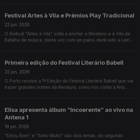
e o Uzbequistão e para a noite de São João no Porto.
Festival Artes à Vila e Prémios Play Tradicional
22 jun. 2026
O festival "Artes à Vila" volta a encher o Mosteiro e a Vila da
Batalha de música, desta vez com um palco dedicado a Leiria.
Eduardo Jordão conta todos os detalhes, incluindo a 2ª
edição dos Prémios Play Tradicional.
Primeira edição do Festival Literário Babell
22 jun. 2026
O Porto recebe a 1ª Edição do Festival Literário Babell que vai
trazer grandes nomes da literatura, como nos conta a Ana
Daniela Soares
Elisa apresenta álbum “Incoerente” ao vivo na
Antena 1
19 jun. 2026
"Estou Bem" e "Sinto Muito" são dois temas, do segundo