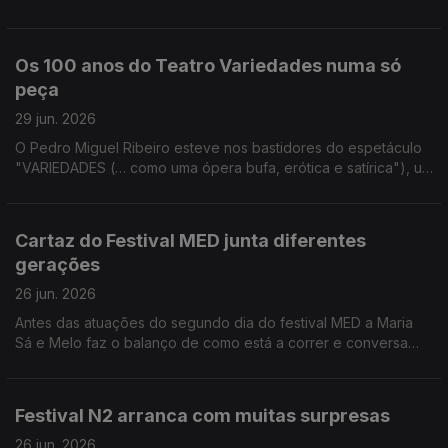
Batalha Centro de Cinema para contar todos os detalhes sobre
as homenagens à icónica atriz.
Os 100 anos do Teatro Variedades numa só
peça
29 jun. 2026
O Pedro Miguel Ribeiro esteve nos bastidores do espetáculo
"VARIEDADES (… como uma ópera bufa, erótica e satírica"), um
dos pontos altos das celebrações do centenário do Teatro
Variedades.
Cartaz do Festival MED junta diferentes
gerações
26 jun. 2026
Antes das atuações do segundo dia do festival MED a Maria
Sá e Melo faz o balanço de como está a correr e conversa
com Vitorino que também passou por Loulé.
Festival N2 arranca com muitas surpresas
26 jun. 2026