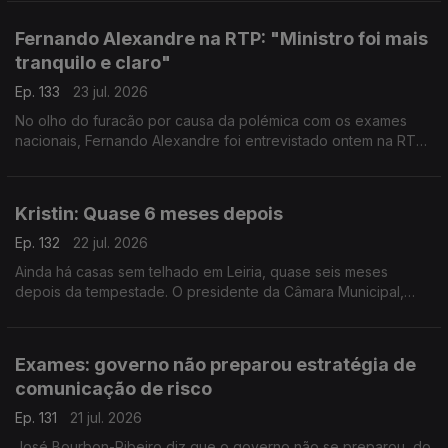
por apurar. Entre o júri, por exemplo.
Fernando Alexandre na RTP: "Ministro foi mais
tranquilo e claro"
Ep. 133
23 jul. 2026
No olho do furacão por causa da polémica com os exames
nacionais, Fernando Alexandre foi entrevistado ontem na RTP.
O politólogo Bruno Ferreira da Costa avalia a prestação do
ministro - diz que ele foi mais claro.
Kristin: Quase 6 meses depois
Ep. 132
22 jul. 2026
Ainda há casas sem telhado em Leiria, quase seis meses
depois da tempestade. O presidente da Câmara Municipal,
Gonçalo Lopes, diz que o problema deve-se à falta de apoios
e de mão de obra.
Exames: governo não preparou estratégia de
comunicação de risco
Ep. 131
21 jul. 2026
José Bourbon-Ribeiro diz que o governo não se preparou, do