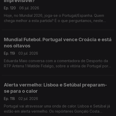
imprevisível?
Ep. 120
06 jul. 2026
Hoje, no Mundial 2026, joga-se o Portugal/Espanha. Quem
chega melhor a esta partida? É o que perguntamos, neste
Ponto Central, ao editor executivo d'A Bola, Fernando Urbano,
e à jornalista espanhola Virgínia López.
Mundial Futebol. Portugal vence Croácia e está
nos oitavos
Ep. 119
03 jul. 2026
Eduarda Maio conversa com a comentadora de Desporto da
RTP Antena 1 Matilde Fidalgo, sobre a vitória de Portugal por
2-1 frente à Croácia, que garantiu a passagem da seleção
portuguesa para os oitavos de final do Mundial
Alerta vermelho: Lisboa e Setúbal preparam-
se para o calor
Ep. 118
02 jul. 2026
Portugal vai atravessar uma onda de calor. Lisboa e Setúbal já
estão em alerta vermelho. Os repórteres Gonçalo Costa