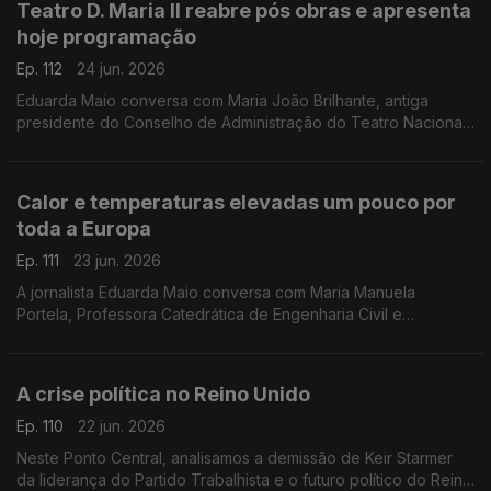
Teatro D. Maria II reabre pós obras e apresenta
hoje programação
Ep. 112
24 jun. 2026
Eduarda Maio conversa com Maria João Brilhante, antiga
presidente do Conselho de Administração do Teatro Nacional
D. Maria II, que defende que os teatros nacionais devem ser
lugares de discussão, convergência e memória.
Calor e temperaturas elevadas um pouco por
toda a Europa
Ep. 111
23 jun. 2026
A jornalista Eduarda Maio conversa com Maria Manuela
Portela, Professora Catedrática de Engenharia Civil e
Investigadora no Instituto Superior Técnico da Universidade
de Lisboa.
A crise política no Reino Unido
Ep. 110
22 jun. 2026
Neste Ponto Central, analisamos a demissão de Keir Starmer
da liderança do Partido Trabalhista e o futuro político do Reino