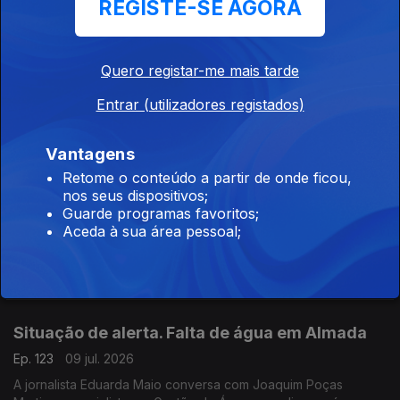
REGISTE-SE AGORA
Médio Oriente. Ataques mútuos entre Irão e
Estados Unidos
Ep. 125
13 jul. 2026
Quero registar-me mais tarde
Diogo Miguel Pereira conversa com Joana Ricarte, professora
Entrar (utilizadores registados)
auxiliar de Estudos Políticos e Internacionais na Universidade
do Porto e investigadora do Centro de Investigação
Transdisciplinar, Cultura, Espaço e Memória
Vantagens
Tensão no Médio Oriente e o que fica da
Retome o conteúdo a partir de onde ficou,
nos seus dispositivos;
Cimeira da NATO
Guarde programas favoritos;
Ep. 124
10 jul. 2026
Aceda à sua área pessoal;
A jornalista Eduarda Maio conversa com Mário
João Fernandes, especialista em Direito Internacional e antigo
conselheiro jurídico da delegação portuguesa junto da NATO
em Bruxelas.
Situação de alerta. Falta de água em Almada
Ep. 123
09 jul. 2026
A jornalista Eduarda Maio conversa com Joaquim Poças