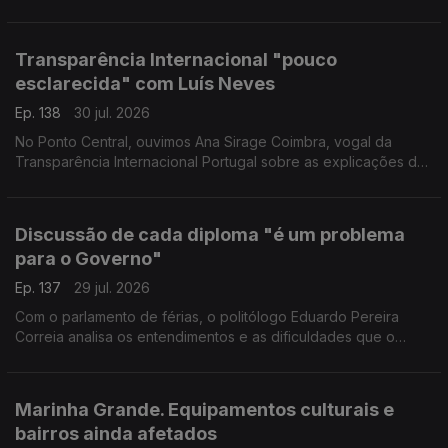
mantém a expectativa de executá-lo a tempo, mas assume
que foi precisa a sétima reprogramação para isso.
Transparência Internacional "pouco
esclarecida" com Luís Neves
Ep. 138
30 jul. 2026
No Ponto Central, ouvimos Ana Sirage Coimbra, vogal da
Transparência Internacional Portugal sobre as explicações do
ministro Luís Neves.
Discussão de cada diploma "é um problema
para o Governo"
Ep. 137
29 jul. 2026
Com o parlamento de férias, o politólogo Eduardo Pereira
Correia analisa os entendimentos e as dificuldades que o
Governo teve nesta sessão legislativa, ora no "pragmatismo"
com PS, ora nas "convergências" com Chega.
Marinha Grande. Equipamentos culturais e
bairros ainda afetados