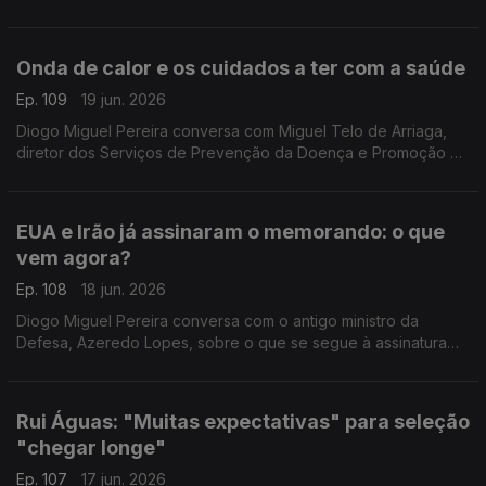
Unido, com a ajuda de Catarina Liberanto, docente
universitária em Kent.
Onda de calor e os cuidados a ter com a saúde
Ep. 109
19 jun. 2026
Diogo Miguel Pereira conversa com Miguel Telo de Arriaga,
diretor dos Serviços de Prevenção da Doença e Promoção da
Saúde da DGS, sobre os cuidados a ter devido à onda de
calor que se aproxima com temperaturas de 40º.
EUA e Irão já assinaram o memorando: o que
vem agora?
Ep. 108
18 jun. 2026
Diogo Miguel Pereira conversa com o antigo ministro da
Defesa, Azeredo Lopes, sobre o que se segue à assinatura
do memorando de entendimento entre os Estados Unidos e o
Irão.
Rui Águas: "Muitas expectativas" para seleção
"chegar longe"
Ep. 107
17 jun. 2026