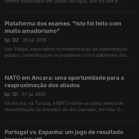
Martins especialista em Gestão de Água, que diz que é
preciso "separar a origem do abastecimento ao público e a
origem do abastecimento para uso agrícola e industrial"
Plataforma dos exames. "Isto foi feito com
muito amadorismo"
Ep. 122
08 jul. 2026
Luís Vidigal, especialista na modernização da administração
pública, considera que os problemas com a plataforma dos
exames nacionais revelam um "problema crónico do Estado":
a falta de planeamento. Com Eduarda Maio.
NATO em Ancara: uma oportunidade para a
reaproximação dos aliados
Ep. 121
07 jul. 2026
Em Ancara, na Turquia, a NATO reúne-se numa cimeira de
reconfirmação do encontro do ano passado, em Haia. O
especialista em defesa João Vieira Borges acredita que é uma
oportunidade para a reaproximação dos aliados.
Portugal vs. Espanha: um jogo de resultado