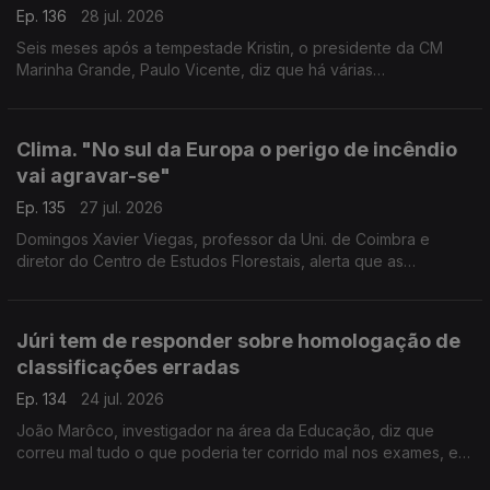
Ep. 136
28 jul. 2026
Seis meses após a tempestade Kristin, o presidente da CM
Marinha Grande, Paulo Vicente, diz que há várias
infraestruturas e bairros municipais que não recuperaram dos
estragos. Mas a Praia da Vieira recuperou, afirma.
Clima. "No sul da Europa o perigo de incêndio
vai agravar-se"
Ep. 135
27 jul. 2026
Domingos Xavier Viegas, professor da Uni. de Coimbra e
diretor do Centro de Estudos Florestais, alerta que as
alterações climáticas agravarão o perigo de incêndio no sul da
Europa e em zonas que escapavam às chamas.
Júri tem de responder sobre homologação de
classificações erradas
Ep. 134
24 jul. 2026
João Marôco, investigador na área da Educação, diz que
correu mal tudo o que poderia ter corrido mal nos exames, e
que ainda há perguntas por responder e responsabilidades