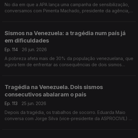
No dia em que a APA lança uma campanha de sensibilização,
conversamos com Pimenta Machado, presidente da agência,
sobre os desafios da reciclagem em Portugal.
Sismos na Venezuela: a tragédia num país já
em dificuldades
Ep. 114
26 jun. 2026
A pobreza afeta mais de 30% da população venezuelana, que
agora tem de enfrentar as consequências de dois sismos
destruidores. Celina Faria, jornalista, esteve na Venezuela há
dois meses e conta-nos o que encontrou.
Tragédia na Venezuela. Dois sismos
consecutivos abalaram o país
Ep. 113
25 jun. 2026
Depois da tragédia, os trabalhos de socorro. Eduarda Maio
conversa com Jorge Silva (vice-presidente da ASPROCIVIL) e
com Humberto Varum (presidente do Colégio de Engenharia
Civil da Ordem dos Engenheiros).