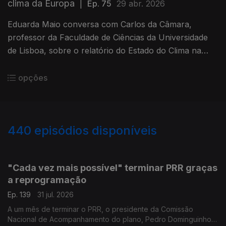
clima da Europa
|
Ep. 75
29 abr. 2026
Eduarda Maio conversa com Carlos da Câmara,
professor da Faculdade de Ciências da Universidade
de Lisboa, sobre o relatório do Estado do Clima na
Europa 2025: continente que aquece duas vezes mais
que no resto do mundo.
opções
440
episódios disponíveis
943058
939615
935699
"Cada vez mais possível" terminar PRR graças
a reprogramação
Ep. 139
31 jul. 2026
A um mês de terminar o PRR, o presidente da Comissão
Nacional de Acompanhamento do plano, Pedro Dominguinhos,