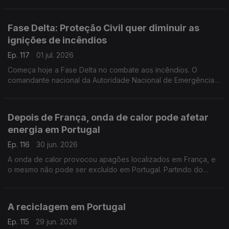
Martins e Guilherme de Sousa acompanham, nesses distritos,
os preparativos para a onda de calor.
Fase Delta: Proteção Civil quer diminuir as
ignições de incêndios
Ep. 117
01 jul. 2026
Começa hoje a Fase Delta no combate aos incêndios. O
comandante nacional da Autoridade Nacional de Emergência e
Proteção Civil, Mário Silvestre, diz que, para já, a principal
preocupação passa por diminuir as ignições.
Depois de França, onda de calor pode afetar
energia em Portugal
Ep. 116
30 jun. 2026
A onda de calor provocou apagões localizados em França, e
o mesmo não pode ser excluído em Portugal. Partindo do
exemplo francês, o professor Nuno Amaro, da NOVA FCT,
explica os efeitos que podem ter na rede elétrica.
A reciclagem em Portugal
Ep. 115
29 jun. 2026