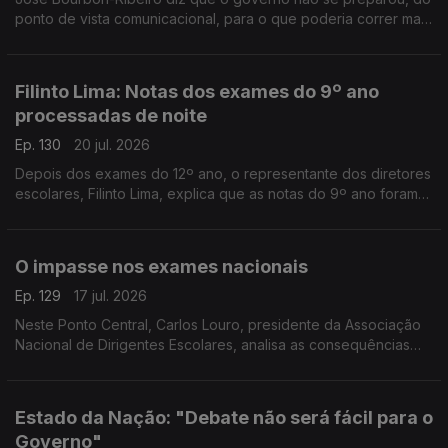
ponto de vista comunicacional, para o que poderia correr mal
nas mudanças na correção dos exames nacionais. Faltou
estratégia, diz o especialista em comunicação.
Filinto Lima: Notas dos exames do 9º ano
processadas de noite
Ep. 130
20 jul. 2026
Depois dos exames do 12º ano, o representante dos diretores
escolares, Filinto Lima, explica que as notas do 9º ano foram
recebidas de madrugada. O trabalho continua esta manhã.
Entrevista de Diogo Miguel Pereira.
O impasse nos exames nacionais
Ep. 129
17 jul. 2026
Neste Ponto Central, Carlos Louro, presidente da Associação
Nacional de Dirigentes Escolares, analisa as consequências
dos problemas na correção dos exames nacionais.
Estado da Nação: "Debate não será fácil para o
Governo"