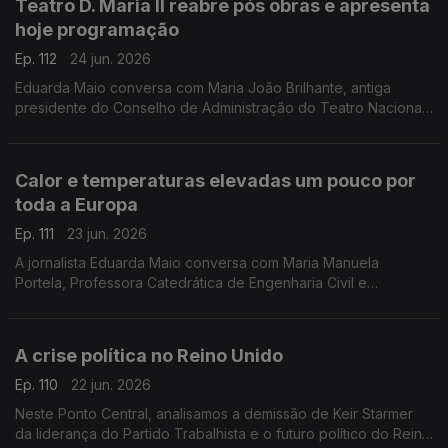
Teatro D. Maria II reabre pós obras e apresenta
hoje programação
Ep. 112
24 jun. 2026
Eduarda Maio conversa com Maria João Brilhante, antiga
presidente do Conselho de Administração do Teatro Nacional
D. Maria II, que defende que os teatros nacionais devem ser
lugares de discussão, convergência e memória.
Calor e temperaturas elevadas um pouco por
toda a Europa
Ep. 111
23 jun. 2026
A jornalista Eduarda Maio conversa com Maria Manuela
Portela, Professora Catedrática de Engenharia Civil e
Investigadora no Instituto Superior Técnico da Universidade
de Lisboa.
A crise política no Reino Unido
Ep. 110
22 jun. 2026
Neste Ponto Central, analisamos a demissão de Keir Starmer
da liderança do Partido Trabalhista e o futuro político do Reino