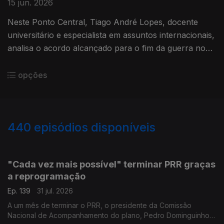
15 jun. 2026
Neste Ponto Central, Tiago André Lopes, docente
universitário e especialista em assuntos internacionais,
analisa o acordo alcançado para o fim da guerra no
Médio Oirente.
opções
440
episódios disponíveis
943058
939615
935699
"Cada vez mais possível" terminar PRR graças
a reprogramação
Ep. 139
31 jul. 2026
A um mês de terminar o PRR, o presidente da Comissão
Nacional de Acompanhamento do plano, Pedro Dominguinhos,