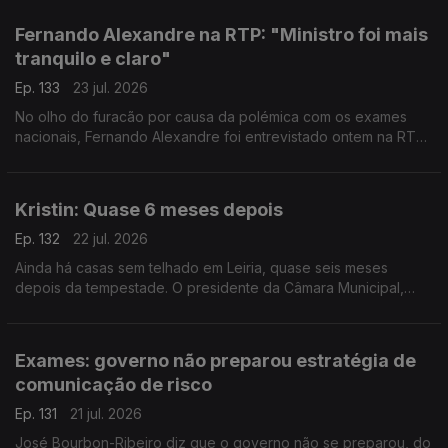
por apurar. Entre o júri, por exemplo.
Fernando Alexandre na RTP: "Ministro foi mais
tranquilo e claro"
Ep. 133
23 jul. 2026
No olho do furacão por causa da polémica com os exames
nacionais, Fernando Alexandre foi entrevistado ontem na RTP.
O politólogo Bruno Ferreira da Costa avalia a prestação do
ministro - diz que ele foi mais claro.
Kristin: Quase 6 meses depois
Ep. 132
22 jul. 2026
Ainda há casas sem telhado em Leiria, quase seis meses
depois da tempestade. O presidente da Câmara Municipal,
Gonçalo Lopes, diz que o problema deve-se à falta de apoios
e de mão de obra.
Exames: governo não preparou estratégia de
comunicação de risco
Ep. 131
21 jul. 2026
José Bourbon-Ribeiro diz que o governo não se preparou, do