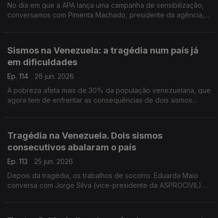
No dia em que a APA lança uma campanha de sensibilização,
conversamos com Pimenta Machado, presidente da agência,
sobre os desafios da reciclagem em Portugal.
Sismos na Venezuela: a tragédia num país já
em dificuldades
Ep. 114
26 jun. 2026
A pobreza afeta mais de 30% da população venezuelana, que
agora tem de enfrentar as consequências de dois sismos
destruidores. Celina Faria, jornalista, esteve na Venezuela há
dois meses e conta-nos o que encontrou.
Tragédia na Venezuela. Dois sismos
consecutivos abalaram o país
Ep. 113
25 jun. 2026
Depois da tragédia, os trabalhos de socorro. Eduarda Maio
conversa com Jorge Silva (vice-presidente da ASPROCIVIL) e
com Humberto Varum (presidente do Colégio de Engenharia
Civil da Ordem dos Engenheiros).