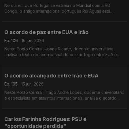
No dia em que Portugal se estreia no Mundial com a RD
Congo, o antigo internacional português Rui Águas está
confiante numa boa prestação. Diz que o lesionado Rúben
Dias é o central "mais cotado" da equipa.
O acordo de paz entre EUA e Irão
Ep. 106
16 jun. 2026
Neste Ponto Central, Joana Ricarte, docente universitária,
analisa o texto do acordo final de cessar-fogo entre EUA e
Irão
O acordo alcançado entre Irão e EUA
Ep. 105
15 jun. 2026
Neste Ponto Central, Tiago André Lopes, docente universitário
e especialista em assuntos internacionais, analisa o acordo
alcançado para o fim da guerra no Médio Oirente.
Carlos Farinha Rodrigues: PSU é
"oportunidade perdida"