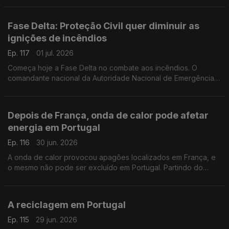
os preparativos para a onda de calor.
Fase Delta: Proteção Civil quer diminuir as
ignições de incêndios
Ep. 117
01 jul. 2026
Começa hoje a Fase Delta no combate aos incêndios. O
comandante nacional da Autoridade Nacional de Emergência e
Proteção Civil, Mário Silvestre, diz que, para já, a principal
preocupação passa por diminuir as ignições.
Depois de França, onda de calor pode afetar
energia em Portugal
Ep. 116
30 jun. 2026
A onda de calor provocou apagões localizados em França, e
o mesmo não pode ser excluído em Portugal. Partindo do
exemplo francês, o professor Nuno Amaro, da NOVA FCT,
explica os efeitos que podem ter na rede elétrica.
A reciclagem em Portugal
Ep. 115
29 jun. 2026