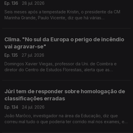
Ep. 136
28 jul. 2026
Seis meses após a tempestade Kristin, o presidente da CM
Marinha Grande, Paulo Vicente, diz que há várias
infraestruturas e bairros municipais que não recuperaram dos
estragos. Mas a Praia da Vieira recuperou, afirma.
Clima. "No sul da Europa o perigo de incêndio
vai agravar-se"
Ep. 135
27 jul. 2026
Domingos Xavier Viegas, professor da Uni. de Coimbra e
diretor do Centro de Estudos Florestais, alerta que as
alterações climáticas agravarão o perigo de incêndio no sul da
Europa e em zonas que escapavam às chamas.
Júri tem de responder sobre homologação de
classificações erradas
Ep. 134
24 jul. 2026
João Marôco, investigador na área da Educação, diz que
correu mal tudo o que poderia ter corrido mal nos exames, e
que ainda há perguntas por responder e responsabilidades