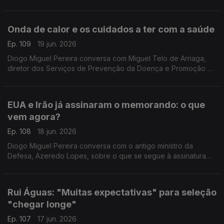
Unido, com a ajuda de Catarina Liberanto, docente
universitária em Kent.
Onda de calor e os cuidados a ter com a saúde
Ep. 109
19 jun. 2026
Diogo Miguel Pereira conversa com Miguel Telo de Arriaga,
diretor dos Serviços de Prevenção da Doença e Promoção da
Saúde da DGS, sobre os cuidados a ter devido à onda de
calor que se aproxima com temperaturas de 40º.
EUA e Irão já assinaram o memorando: o que
vem agora?
Ep. 108
18 jun. 2026
Diogo Miguel Pereira conversa com o antigo ministro da
Defesa, Azeredo Lopes, sobre o que se segue à assinatura
do memorando de entendimento entre os Estados Unidos e o
Irão.
Rui Águas: "Muitas expectativas" para seleção
"chegar longe"
Ep. 107
17 jun. 2026