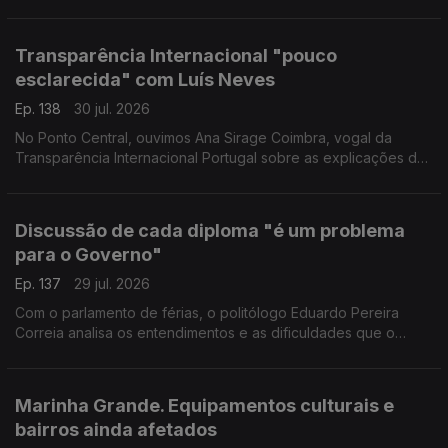
mantém a expectativa de executá-lo a tempo, mas assume
que foi precisa a sétima reprogramação para isso.
Transparência Internacional "pouco
esclarecida" com Luís Neves
Ep. 138
30 jul. 2026
No Ponto Central, ouvimos Ana Sirage Coimbra, vogal da
Transparência Internacional Portugal sobre as explicações do
ministro Luís Neves.
Discussão de cada diploma "é um problema
para o Governo"
Ep. 137
29 jul. 2026
Com o parlamento de férias, o politólogo Eduardo Pereira
Correia analisa os entendimentos e as dificuldades que o
Governo teve nesta sessão legislativa, ora no "pragmatismo"
com PS, ora nas "convergências" com Chega.
Marinha Grande. Equipamentos culturais e
bairros ainda afetados