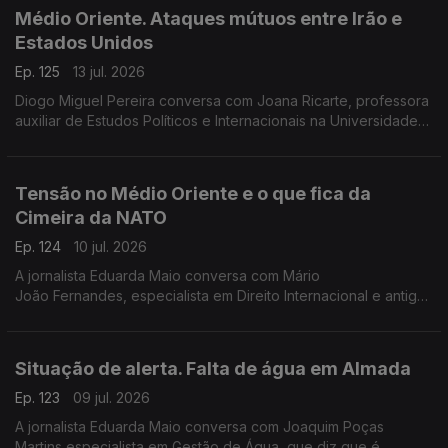
Médio Oriente. Ataques mútuos entre Irão e
Estados Unidos
Ep. 125
13 jul. 2026
Diogo Miguel Pereira conversa com Joana Ricarte, professora
auxiliar de Estudos Políticos e Internacionais na Universidade
do Porto e investigadora do Centro de Investigação
Transdisciplinar, Cultura, Espaço e Memória
Tensão no Médio Oriente e o que fica da
Cimeira da NATO
Ep. 124
10 jul. 2026
A jornalista Eduarda Maio conversa com Mário
João Fernandes, especialista em Direito Internacional e antigo
conselheiro jurídico da delegação portuguesa junto da NATO
em Bruxelas.
Situação de alerta. Falta de água em Almada
Ep. 123
09 jul. 2026
A jornalista Eduarda Maio conversa com Joaquim Poças
Martins especialista em Gestão de Água, que diz que é