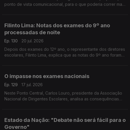
ponto de vista comunicacional, para o que poderia correr mal
nas mudanças na correção dos exames nacionais. Faltou
estratégia, diz o especialista em comunicação.
Filinto Lima: Notas dos exames do 9º ano
processadas de noite
Ep. 130
20 jul. 2026
Depois dos exames do 12º ano, o representante dos diretores
escolares, Filinto Lima, explica que as notas do 9º ano foram
recebidas de madrugada. O trabalho continua esta manhã.
Entrevista de Diogo Miguel Pereira.
O impasse nos exames nacionais
Ep. 129
17 jul. 2026
Neste Ponto Central, Carlos Louro, presidente da Associação
Nacional de Dirigentes Escolares, analisa as consequências
dos problemas na correção dos exames nacionais.
Estado da Nação: "Debate não será fácil para o
Governo"