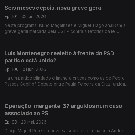
Seis meses depois, nova greve geral
Ep. 101
02 jun. 2026
Neste programa, Nuno Magalhães e Miguel Tiago analisam a
greve geral marcada pela CGTP contra a reforma da lei
laboral.
Luís Montenegro reeleito à frente do PSD:
partido está unido?
Ep. 100
01 jun. 2026
Há um partido blindado e imune a críticas como as de Pedro
Passos Coelho? Debate entre Paula Teixeira da Cruz, antiga
ministra da Justiça, e Francisco Paupério, militante do Livre.
Moderação de Diogo Miguel Pereira.
Operação Imergente. 37 arguidos num caso
associado ao PS
Ep. 99
29 mai. 2026
Diogo Miguel Pereira conversa sobre este tema com André