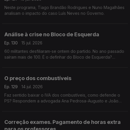
Neste programa, Tiago Brandão Rodrigues e Nuno Magalhães
analisam o impacto do caso Luís Neves no Governo.
Análise à crise no Bloco de Esquerda
Ep. 130
15 jul. 2026
60 militantes desfiliaram-se ontem do partido. No ano passado
saíram mais de 100. É o definhar do Bloco de Esquerda?
Respondem o investigador Francisco Paupério e a advogada
Ana Pedrosa-Augusto
O preço dos combustíveis
Ep. 129
14 jul. 2026
Faz sentido baixar o IVA dos combustíveis, como defende o
PS? Respondem a advogada Ana Pedrosa-Augusto e João
Teixeira Lopes, sociólogo e professor universitário. Conversa
moderada pela jornalista Oriana Barcelos
Correção exames. Pagamento de horas extra
para os professores