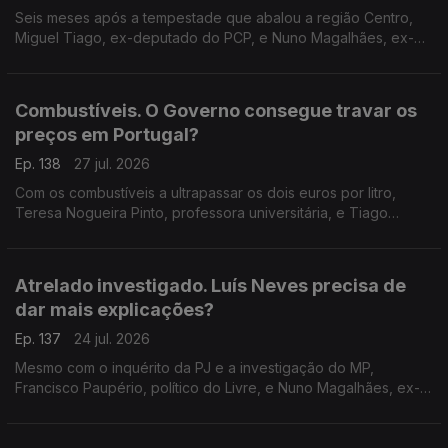
Seis meses após a tempestade que abalou a região Centro,
Miguel Tiago, ex-deputado do PCP, e Nuno Magalhães, ex-
deputado do CDS, falam do que pode o Governo fazer para
continuar a apoiar familias e empresas.
Combustíveis. O Governo consegue travar os
preços em Portugal?
Ep. 138
27 jul. 2026
Com os combustíveis a ultrapassar os dois euros por litro,
Teresa Nogueira Pinto, professora universitária, e Tiago
Brandão Rodrigues, ex-ministro da Educação, discutem o
poder do Governo para atenuar estas subidas.
Atrelado investigado. Luís Neves precisa de
dar mais explicações?
Ep. 137
24 jul. 2026
Mesmo com o inquérito da PJ e a investigação do MP,
Francisco Paupério, político do Livre, e Nuno Magalhães, ex-
deputado do CDS, defendem se o ministro da Administração
Interna tem mais esclarecimentos a dar.