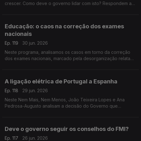
crescer. Como deve o governo lidar com isto? Respondem a
antiga ministra da Justiça Paula Teixeira da Cruz e o antigo
deputado PCP Miguel Tiago.
Educação: o caos na correção dos exames
nacionais
Ep. 119
30 jun. 2026
Neste programa, analisamos os casos em torno da correção
dos exames nacionais, marcado pela desorganização relatada
pelos professores. Análise no Nem Mais, Nem Menos com
Teresa Nogueira Pinto e Miguel Tiago.
A ligação elétrica de Portugal a Espanha
Ep. 118
29 jun. 2026
Neste Nem Mais, Nem Menos, João Teixeira Lopes e Ana
Pedrosa-Augusto analisam a decisão do Governo que
anunciou que Portugal vai cumprir a meta de 15% na ligação
energética ao país vizinho.
Deve o governo seguir os conselhos do FMI?
Ep. 117
26 jun. 2026