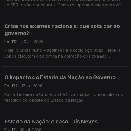
no PRR, estão por concluir. Como recuperar destes atrasos?
Respondem André Silva, fundador do PAN, e o antigo ministro
da Educação, Tiago Brandão Rodrigues.
Crise nos exames nacionais: que nota dar ao
governo?
Ep. 133
20 jul. 2026
Hoje, o jurista Nuno Magalhães e o sociólogo João Teixeira
Lopes discutem a polémica na correção dos exames
nacionais, e tiram as conclusões políticas num processo em
que já se defende a demissão do ministro da Educação.
O impacto do Estado da Nação no Governo
Ep. 132
17 jul. 2026
Paula Teixeira da Cruz e André Silva analisam o executivo no
rescaldo do debate do Estado da Nação.
Estado da Nação: o caso Luís Neves
Ep. 131
16 jul. 2026