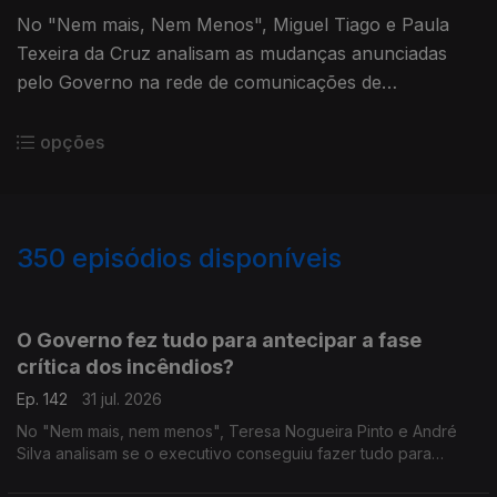
No "Nem mais, Nem Menos", Miguel Tiago e Paula
Texeira da Cruz analisam as mudanças anunciadas
pelo Governo na rede de comunicações de
emergência.
opções
350
episódios disponíveis
943059
939616
935702
931524
O Governo fez tudo para antecipar a fase
crítica dos incêndios?
Ep. 142
31 jul. 2026
No "Nem mais, nem menos", Teresa Nogueira Pinto e André
Silva analisam se o executivo conseguiu fazer tudo para
prevenir a fase crítica dos incêndios.