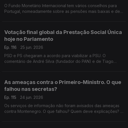
O Fundo Monetário Internacional tem vários conselhos para
Portugal, nomeadamente sobre as pensões mais baixas e de
viuvez. Deve o governo seguir os conselhos do FMI?
Responde o antigo deputado do PCP, Miguel Tiago.
Votação final global da Prestação Social Única
hoje no Parlamento
Ep. 116
25 jun. 2026
PSD e PS chegaram a acordo para viabilizar a PSU. O
comentário de André Silva (fundador do PAN) e de Tiago
Brandão Rodrigues (antigo ministro da Educação). Moderação
do jornalista Diogo Miguel Pereira.
As ameaças contra o Primeiro-Ministro. O que
falhou nas secretas?
Ep. 115
24 jun. 2026
Os serviços de informação não foram avisados das ameaças
contra Montenegro. O que falhou? Quem deve explicações? A
opinião da antiga ministra da Justiça Paula Teixeira da Cruz e
do antigo deputado do CDS Nuno Magalhães.