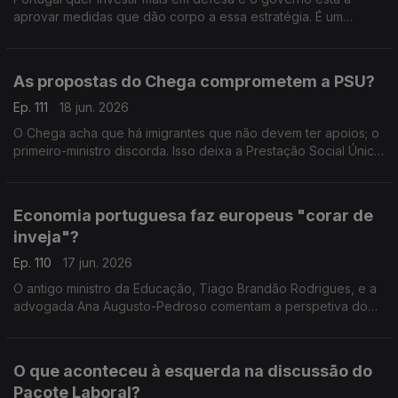
aprovar medidas que dão corpo a essa estratégia. É um
investimento inevitável? Respondem a professora Teresa
Nogueira Pinto e o fundador do PAN, André Silva.
As propostas do Chega comprometem a PSU?
Ep. 111
18 jun. 2026
O Chega acha que há imigrantes que não devem ter apoios; o
primeiro-ministro discorda. Isso deixa a Prestação Social Única
em risco? A opinião da antiga ministra Paula Teixeira da Cruz e
do sociólogo João Teixeira Lopes.
Economia portuguesa faz europeus "corar de
inveja"?
Ep. 110
17 jun. 2026
O antigo ministro da Educação, Tiago Brandão Rodrigues, e a
advogada Ana Augusto-Pedroso comentam a perspetiva do
primeiro-ministro, Luís Montenegro, sobre o desempenho da
economia. Moderação de Oriana Barcelos.
O que aconteceu à esquerda na discussão do
Pacote Laboral?