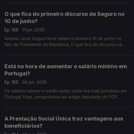
variável que vai permitir dar luz verde à proposta.
O que fica do primeiro discurso de Seguro no
10 de junho?
Ep. 106
11 jun. 2026
António José Seguro teve ontem o primeiro 10 de junho no
fato de Presidente da República. O que fica do discurso na
ilha Terceira? Ouvimos a advogada Ana Pedrosa-Augusto e o
político do Livre Francisco Paupério.
Está na hora de aumentar o salário mínimo em
Portugal?
Ep. 105
09 jun. 2026
Os salários mínimo e médio estão cada vez mais próximos em
Portugal. Hoje, perguntamos ao antigo deputado do PCP
Miguel Tiago, e ao antigo ministro da Educação Tiago Brandão
Rodrigues, se é tempo de rever esses valores.
A Prestação Social Única traz vantagens aos
beneficiários?