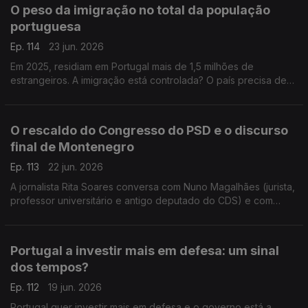
O peso da imigração no total da população
portuguesa
Ep. 114
23 jun. 2026
Em 2025, residiam em Portugal mais de 1,5 milhões de
estrangeiros. A imigração está controlada? O país precisa de
mais imigrantes? Respondem a professora Teresa Nogueira
Pinto e o político do Livre Francisco Paupério.
O rescaldo do Congresso do PSD e o discurso
final de Montenegro
Ep. 113
22 jun. 2026
A jornalista Rita Soares conversa com Nuno Magalhães (jurista,
professor universitário e antigo deputado do CDS) e com
João Teixeira Lopes (sociólogo e professor universitário),
sobre o Congresso do PSD em Anadia.
Portugal a investir mais em defesa: um sinal
dos tempos?
Ep. 112
19 jun. 2026
Portugal quer investir mais em defesa e o governo está a