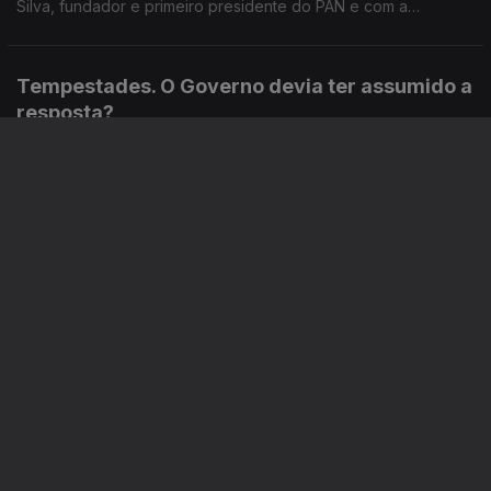
Silva, fundador e primeiro presidente do PAN e com a
advogada Ana Pedrosa-Augusto.
Tempestades. O Governo devia ter assumido a
resposta?
Ep. 98
28 mai. 2026
O tema marcou o debate quinzenal. O Governo devia ter
assumido o trabalho de dar resposta, em vez das Câmaras
Municipais? Respondem Miguel Tiago e Tiago Brandão
Rodrigues, em debate moderado por Diogo Miguel Pereira.
Correu bem a reorganização dos serviços de
saúde em Loures?
Ep. 97
27 mai. 2026
Em março, a Direção Executiva do SNS reorganizou os
serviços de urgência no Hospital de Loures. Hoje, fazemos o
balanço com a ex-ministra da Justiça Paula Teixeira da Cruz e
com o sociólogo João Teixeira Lopes.
O relatório da Presidência Aberta de Seguro