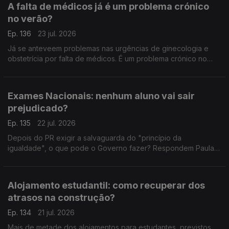
A falta de médicos já é um problema crónico
no verão?
Ep. 136
23 jul. 2026
Já se anteveem problemas nas urgências de ginecologia e
obstetrícia por falta de médicos. É um problema crónico no
verão? É sobre isso que falam o antigo deputado do PCP
Miguel Tiago, e a advogada Ana Pedrosa-Augusto.
Exames Nacionais: nenhum aluno vai sair
prejudicado?
Ep. 135
22 jul. 2026
Depois do PR exigir a salvaguarda do "princípio da
igualdade", o que pode o Governo fazer? Respondem Paula
Teixeira da Cruz, antiga ministra da justiça, e João Teixeira
Lopes, sociólogo.
Alojamento estudantil: como recuperar dos
atrasos na construção?
Ep. 134
21 jul. 2026
Mais de metade dos alojamentos para estudantes, previstos