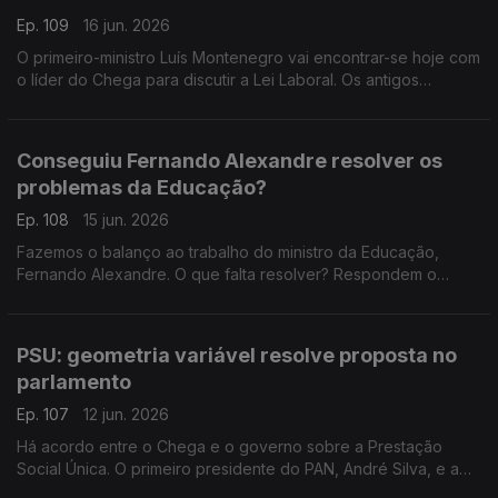
Ep. 109
16 jun. 2026
O primeiro-ministro Luís Montenegro vai encontrar-se hoje com
o líder do Chega para discutir a Lei Laboral. Os antigos
ministros Paula Teixeira da Cruz e Tiago Brandão Rodrigues
falam sobre a esquerda neste processo.
Conseguiu Fernando Alexandre resolver os
problemas da Educação?
Ep. 108
15 jun. 2026
Fazemos o balanço ao trabalho do ministro da Educação,
Fernando Alexandre. O que falta resolver? Respondem o
professor e antigo deputado do CDS-PP Nuno Magalhães, e o
investigador e político do Livre, Francisco Paupério.
PSU: geometria variável resolve proposta no
parlamento
Ep. 107
12 jun. 2026
Há acordo entre o Chega e o governo sobre a Prestação
Social Única. O primeiro presidente do PAN, André Silva, e a
advogada Ana Pedrosa-Augusto falam sobre a geometria