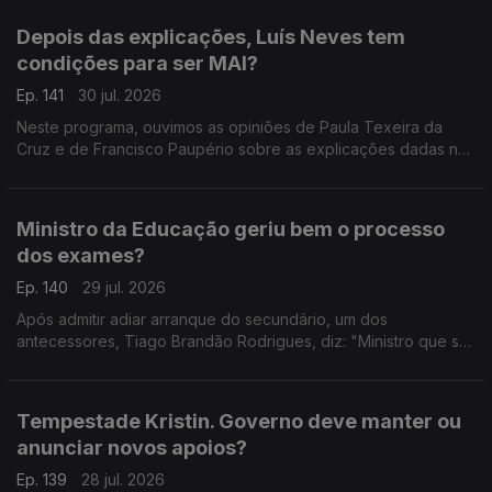
Depois das explicações, Luís Neves tem
condições para ser MAI?
Ep. 141
30 jul. 2026
Neste programa, ouvimos as opiniões de Paula Texeira da
Cruz e de Francisco Paupério sobre as explicações dadas na
quarta-feira pelo ministro Luís Neves.
Ministro da Educação geriu bem o processo
dos exames?
Ep. 140
29 jul. 2026
Após admitir adiar arranque do secundário, um dos
antecessores, Tiago Brandão Rodrigues, diz: "Ministro que se
preze começa o ano letivo a tempo". A advogada Ana
Pedrosa-Augusto afirma que deu a cara pelas dificuldades.
Tempestade Kristin. Governo deve manter ou
anunciar novos apoios?
Ep. 139
28 jul. 2026