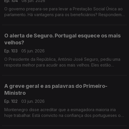
Ep. 104
08 jun. 2026
O governo prepara-se para levar a Prestação Social Única ao
parlamento. Há vantagens para os beneficiários? Respondem
os professores universitários Teresa Nogueira Pinto e João
Teixeira Lopes. Com Diogo Miguel Pereira.
O alerta de Seguro. Portugal esquece os mais
velhos?
Ep. 103
05 jun. 2026
O Presidente da República, António José Seguro, pediu uma
resposta melhor para acudir aos mais velhos. Eles estão
esquecidos? Ouvimos a resposta da advogada Ana Pedrosa-
Augusto e do professor João Texeira Lopes.
A greve geral e as palavras do Primeiro-
Ministro
Ep. 102
03 jun. 2026
Montenegro disse acreditar que a esmagadora maioria iria
hoje trabalhar. Está convicto na confiança dos portugueses ou
quer desvalorizar os números de adesão? Respondem Tiago
Brandão Rodrigues e Teresa Nogueira Pinto.