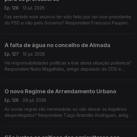
Ep. 128
13 jul. 2026
Faz sentido este anúncio ter sido feito por um vice-presidente
do PSD e não pelo Governo? Respondem Francisco Paupério,
investigador e político do partido Livre e Teresa Nogueira
Pinto, professora universitária
A falta de água no concelho de Almada
Ep. 127
10 jul. 2026
Há responsabilidades políticas a tirar desta situação polémica?
Respondem Nuno Magalhães, antigo deputado do CDS e
Miguel Tiago, antigo deputado do PCP. Espaço de comentário
moderado por Diogo Miguel Pereira
O novo Regime de Arrendamento Urbano
Ep. 126
09 jul. 2026
As novas regras são necessárias ou vão deixar os inquilinos
desprotegidos? Respondem Tiago Brandão Rodrigues, antigo
ministro da Educação e Miguel Tiago, antigo deputado do
PCP. Conversa moderada por Diogo Miguel Pereira