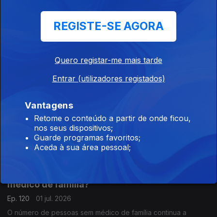
Ana Pedrosa-Augusto e de Francisco Paupério, investigador e
político do partido Livre.
REGISTE-SE AGORA
As mudanças no crédito à habitação
Ep. 122
03 jul. 2026
Vai mudar a taxa de esforço e isso vai dificultar os pedidos de
Quero registar-me mais tarde
empréstimos. Decisão acertada? Respondem Francisco
Paupério, investigador e político do partido Livre e André
Entrar (utilizadores registados)
Silva, fundador e primeiro presidente do PAN.
Por que não desce o preço dos combustíveis?
Vantagens
Ep. 121
02 jul. 2026
Retome o conteúdo a partir de onde ficou,
nos seus dispositivos;
A Ministra do Ambiente diz que "não há razão de ser" para o
Guarde programas favoritos;
preço dos combustíveis. Faz sentido fiscalizar? Respondem o
Aceda à sua área pessoal;
antigo Ministro da Educação, Tiago Brandão Rodrigues, e o
antigo deputado do CDS-PP, Nuno Magalhães.
Como lidar com o aumento das pessoas sem
médico de família?
Ep. 120
01 jul. 2026
O número de pessoas sem médico de família continua a