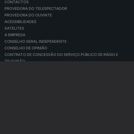
CONTACTOS
PROVEDORA DO TELESPECTADOR
PROVEDORA DO OUVINTE
ACESSIBILIDADES
SATÉLITES
A EMPRESA
CONSELHO GERAL INDEPENDENTE
CONSELHO DE OPINIÃO
CONTRATO DE CONCESSÃO DO SERVIÇO PÚBLICO DE RÁDIO E
TELEVISÃO
RGPD
GESTÃO DAS DEFINIÇÕES DE COOKIES
POLÍTICA DE PRIVACIDADE
POLÍTICA DE COOKIES
TERMOS E CONDIÇÕES
|
|
|
PUBLICIDADE
© RTP, Rádio e Televisão de Portugal 2026