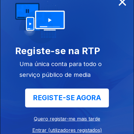
×
Ep. 17
07 mar. 2025
Registe-se na RTP
Ep. 16
Uma única conta para todo o
28 fev. 2025
serviço público de media
REGISTE-SE AGORA
Ep. 15
21 fev. 2025
Quero registar-me mais tarde
Entrar (utilizadores registados)