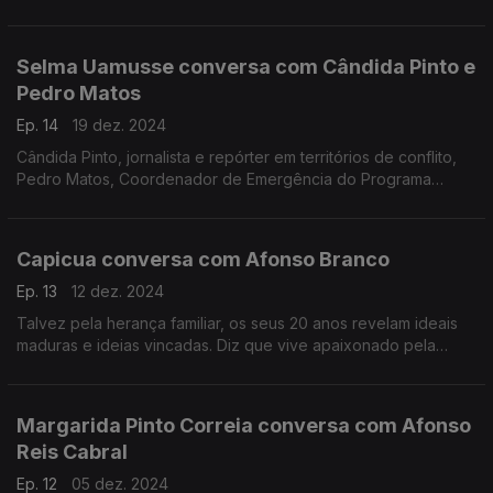
percebeu a ligação entre a música e a literatura.
Selma Uamusse conversa com Cândida Pinto e
Pedro Matos
Ep. 14
19 dez. 2024
Cândida Pinto, jornalista e repórter em territórios de conflito,
Pedro Matos, Coordenador de Emergência do Programa
Alimentar Mundial da ONU, falam sobre como é trabalhar em
cenários de guerra e campos de refugiados.
Capicua conversa com Afonso Branco
Ep. 13
12 dez. 2024
Talvez pela herança familiar, os seus 20 anos revelam ideais
maduras e ideias vincadas. Diz que vive apaixonado pela
música, e prova disso é o seu projeto Miss Universo. Mas esta
conversa não vive só da sua arte...
Margarida Pinto Correia conversa com Afonso
Reis Cabral
Ep. 12
05 dez. 2024