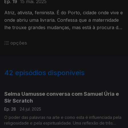
Ep. 19
15 mai. 2025
Atriz, ativista, feminista. É do Porto, cidade onde vive e
onde abriu uma livraria. Confessa que a maternidade
lhe trouxe grandes mudanças, mas está à procura do
equilíbrio entre a vida pessoal e o seu ativismo.
opções
42
episódios disponíveis
846695
826098
805020
799405
Selma Uamusse conversa com Samuel Úria e
Sir Scratch
Ep. 28
24 jul. 2025
O poder das palavras na arte e como esta é influenciada pela
religiosidade e pela espiritualidade. Uma reflexão de três