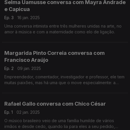
Selma Uamusse conversa com Mayra Andrade
e Capicua
Ep. 3
16 jan. 2025
Uma conversa intimista entre três mulheres unidas na arte, no
amor à música e com a maternidade como elo de ligação.
Margarida Pinto Correia conversa com
Francisco Araújo
Ep. 2
09 jan. 2025
Empreendedor, comentador, investigador e professor, ele tem
muitas paixões, mas há uma que o move especialmente: a
política. Francisco Araújo é o Fundador do projeto "Os 230" e
Presidente da Associação Democracia 2.3.
Rafael Gallo conversa com Chico César
Ep. 1
02 jan. 2025
O músico brasileiro veio de uma família humilde de vários
irmãos e desde cedo, quando lia para eles a seu pedido,