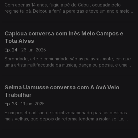
Com apenas 14 anos, fugiu a pé de Cabul, ocupada pelo
regime talibã. Deixou a família para trás e teve um ano e meio
de um percurso duríssimo, que terminaria em Portugal, onde
hoje vive e é feliz.
Capicua conversa com Inês Melo Campos e
Tota Alves
Ep. 24
26 jun. 2025
Sororidade, arte e comunidade são as palavras mote, em que
uma artista multifacetada da música, dança ou poesia, e uma
artista audiovisual se juntam para falar de feminismo e avaliar a
força das artes no mundo atual.
Selma Uamusse conversa com A Avó Veio
Trabalhar
Ep. 23
19 jun. 2025
É um projeto artístico e social vocacionado para as pessoas
mais velhas, que depois da reforma tendem a isolar-se. Lá,
encontram o essencial: atividades, capacitação e muita
interação.