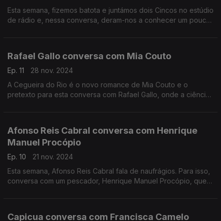
Esta semana, fizemos batota e juntámos dois Cincos no estúdio
de rádio e, nessa conversa, deram-nos a conhecer um pouco
mais do mundo de cada um.
Rafael Gallo conversa com Mia Couto
Ep. 11
28 nov. 2024
A Cegueira do Rio é o novo romance de Mia Couto e o
pretexto para esta conversa com Rafael Gallo, onde a ciência,
as culturas e as tradições ancestrais africanas também têm
lugar.
Afonso Reis Cabral conversa com Henrique
Manuel Procópio
Ep. 10
21 nov. 2024
Esta semana, Afonso Reis Cabral fala de naufrágios. Para isso,
conversa com um pescador, Henrique Manuel Procópio, que
já testemunhou e viveu no mar um dos momentos mais difíceis
da sua vida.
Capicua conversa com Francisca Camelo