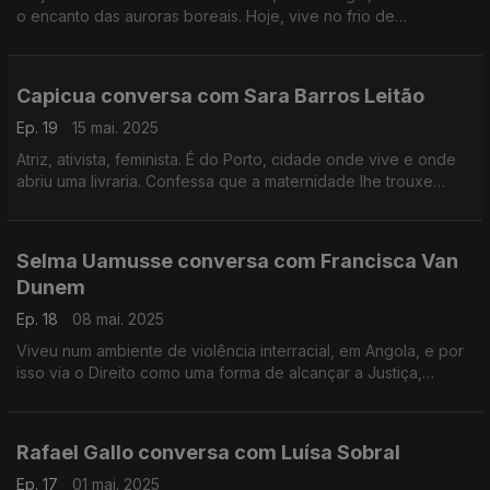
o encanto das auroras boreais. Hoje, vive no frio de
Yellowknife, no Canadá, onde é guia e caçador de auroras.
Capicua conversa com Sara Barros Leitão
Ep. 19
15 mai. 2025
Atriz, ativista, feminista. É do Porto, cidade onde vive e onde
abriu uma livraria. Confessa que a maternidade lhe trouxe
grandes mudanças, mas está à procura do equilíbrio entre a
vida pessoal e o seu ativismo.
Selma Uamusse conversa com Francisca Van
Dunem
Ep. 18
08 mai. 2025
Viveu num ambiente de violência interracial, em Angola, e por
isso via o Direito como uma forma de alcançar a Justiça,
tendo-se formado nessa área. Tem uma incrível história
pessoal, que aqui deixa testemunhada.
Rafael Gallo conversa com Luísa Sobral
Ep. 17
01 mai. 2025