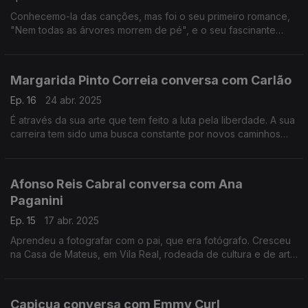
Conhecemo-la das canções, mas foi o seu primeiro romance,
"Nem todas as árvores morrem de pé", e o seu fascinante
processo de criação o mote para esta conversa.
Margarida Pinto Correia conversa com Carlão
Ep. 16
24 abr. 2025
É através da sua arte que tem feito a luta pela liberdade. A sua
carreira tem sido uma busca constante por novos caminhos
para nos mostrar o que precisamos de mudar enquanto
sociedade, enquanto pessoas.
Afonso Reis Cabral conversa com Ana
Paganini
Ep. 15
17 abr. 2025
Aprendeu a fotografar com o pai, que era fotógrafo. Cresceu
na Casa de Mateus, em Vila Real, rodeada de cultura e de arte
e isso revela-se nos seus interesses e projetos muito diversos.
Capicua conversa com Emmy Curl