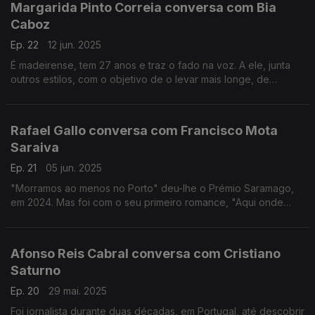
Margarida Pinto Correia conversa com Bia
Caboz
Ep. 22
12 jun. 2025
É madeirense, tem 27 anos e traz o fado na voz. A ele, junta
outros estilos, com o objetivo de o levar mais longe, de
mostrar à sua geração e às que se seguem que a tradição é
para manter.
Rafael Gallo conversa com Francisco Mota
Saraiva
Ep. 21
05 jun. 2025
"Morramos ao menos no Porto" deu-lhe o Prémio Saramago,
em 2024. Mas foi com o seu primeiro romance, "Aqui onde
canto e ardo", Prémio Literário Revelação Agustina Bessa-Luís,
que começou o seu caminho de escritor.
Afonso Reis Cabral conversa com Cristiano
Saturno
Ep. 20
29 mai. 2025
Foi jornalista durante duas décadas, em Portugal, até descobrir