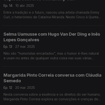
Ep. 14
10 abr. 2025
Entre a tradição e o futuro, nasceu uma artista chamada Emmy
Curl, o heterónimo de Catarina Miranda. Neste Cinco à Quinta,
Capicua entra no mundo desta mulher multifacetada.
Selma Uamusse com Hugo Van Der Ding e Inês
Lopes Gonçalves
Ep. 13
27 mar. 2025
Não são "humoristas encartados", mas o humor é-lhes natural
e usam-no antes de qualquer outra coisa nas suas várias
ocupações.
Margarida Pinto Correia conversa com Cláudia
Semedo
Ep. 12
20 mar. 2025
Nesta conversa sobre a essência e os direitos do ser humano,
Margarida Pinto Correia explora as convicções e crenças de
Cláudia Semedo.