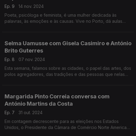
Ep. 9
14 nov. 2024
Poeta, psicóloga e feminista, é uma mulher dedicada às
palavras, às emoções e às causas. Vive no Porto, dá aulas
também, e ajuda-nos a perceber e situar neste novo mundo
com pouco espaço para sentir.
Selma Uamusse com Gisela Casimiro e António
Brito Guterres
Ep. 8
07 nov. 2024
Esta semana, falamos sobre as cidades, o papel das artes, dos
polos agregadores, das tradições e das pessoas que nelas
habitam com uma escritora e artista e um assistente social.
Margarida Pinto Correia conversa com
António Martins da Costa
Ep. 7
31 out. 2024
Em contagem decrescente para as eleições nos Estados
Unidos, o Presidente da Câmara de Comércio Norte Americana
em Portugal ajuda-nos a visualizar futuros impactos face a