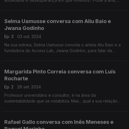
ansiedade e desesperança em que vivemos? Pode a arte,
além de um escape, ser uma solução?
Selma Uamusse conversa com Aliu Baio e
Jwana Godinho
Ep. 3
03 out. 2024
Na sua estreia, Selma Uamusse convida o artista Aliu Baio e a
fundadora do Access Lab, Jwana Godinho, para falar da
acessibilidade à cultura e na cultura, tanto para artistas como
para o público.
Margarida Pinto Correia conversa com Luís
Rocharte
Ep. 2
26 set. 2024
Professor universitário e consultor, é na área da
sustentabilidade que se notabiliza. Mas... qual a sua relação
com os vinhos e as vindimas?
Rafael Gallo conversa com Inês Meneses e
Raquel Marinho