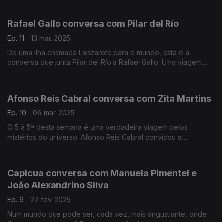
Rafael Gallo conversa com Pilar del Río
Ep. 11
13 mar. 2025
De uma ilha chamada Lanzarote para o mundo, esta é a
conversa que junta Pilar del Río a Rafael Gallo. Uma viagem
pela obra de José Saramago e pel'A Intuição da Ilha, o livro de
Pilar.
Afonso Reis Cabral conversa com Zita Martins
Ep. 10
06 mar. 2025
O 5 à 5ª desta semana é uma verdadeira viagem pelos
mistérios do universo. Afonso Reis Cabral convidou a
Astrobióloga Zita Martins para explorar o espaço: o seu e
aquele que nos rodeia.
Capicua conversa com Manuela Pimentel e
João Alexandrino Silva
Ep. 9
27 fev. 2025
Num mundo que pode ser, cada vez, mais angustiante, onde