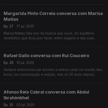
músicos, que passa pela música em concreto, neste último 5 à
5ª.
Margarida Pinto Correia conversa com Marisa
Matias
Ep. 27
17 jul. 2025
Marisa Matias fala-nos da música que ouve, do equilíbrio
doméstico que ficou por fazer, entre viagens e das suas
preocupações, o genocídio continuado em Gaza.Os Direitos
da Mulher. O estado do SNS.A Habitação.A Imigração
Rafael Gallo conversa com Rui Couceiro
Ep. 26
10 jul. 2025
Sempre ambicionou ser escritor e entrou cedo no mundo dos
livros, na comunicação e edição, mas só 20 anos depois
publica o seu primeiro romance. A arte da escrita e os desafios
do percurso são os motes para a conversa.
Afonso Reis Cabral conversa com Abdul
Ibrahimkhel
Ep. 25
03 jul. 2025