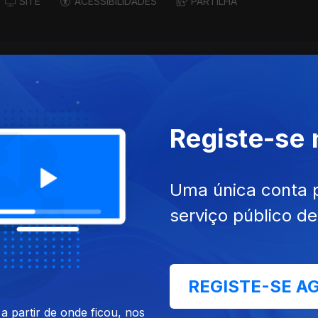
SITE
ACESSIBILIDADES
PARTILHA
Registe-se
Uma única conta 
serviço público d
dez. 2024
Ep. 8
03 dez. 2024
 Silva | Flores
Helena Ávila | Pico
REGISTE-SE A
 partir de onde ficou, nos