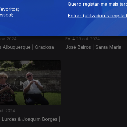
Quero registar-me mais tar
avoritos;
ssoal;
Entrar (utilizadores regista
nov. 2024
Ep. 4
29 out. 2024
s Albuquerque | Graciosa
José Bairos | Santa Maria
ut. 2024
e Lurdes & Joaquim Borges |