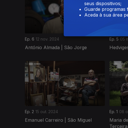
seus dispositivos;
Guarde programas f
Aceda à sua área pe
Ep. 6
12 nov. 2024
Ep. 5
05 
António Almada | São Jorge
Hedvige
799894
Ep. 2
15 out. 2024
Ep. 1
08 o
Emanuel Carreiro | São Miguel
Maria d
Terceira