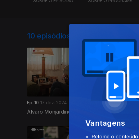
SOBRE O EPISÓDIO
SOBRE O PROGRAMA
10
episódios disponíveis
Ep. 10
17 dez. 2024
Ep. 9
10 
Álvaro Monjardino | Terceira
Gabriela
Vantagens
Retome o conteúdo a