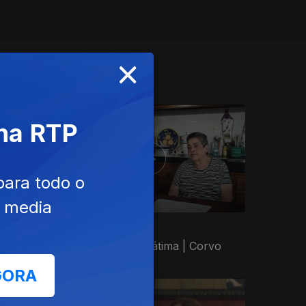
×
 na RTP
para todo o
e media
Ep. 7
26 nov. 2024
Maria Manuela e Fátima | Corvo
GORA