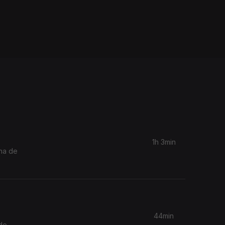
1h 3min
lha de
44min
de