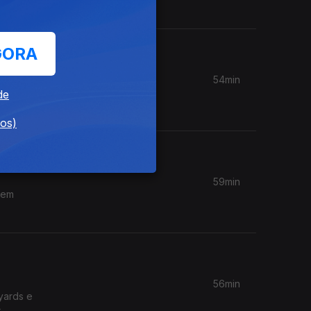
GORA
54min
7" e
de
mo.
dos)
59min
 em
56min
yards e
s