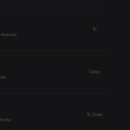
1h
 musicais
53min
com
1h 22min
 forma