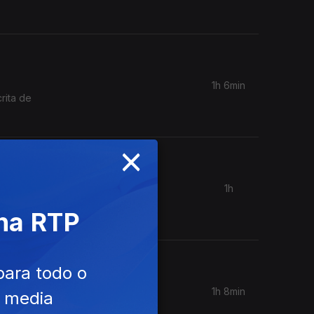
1h 6min
rita de
×
1h
e o LP
 na RTP
u)
para todo o
1h 8min
e media
 sendo um