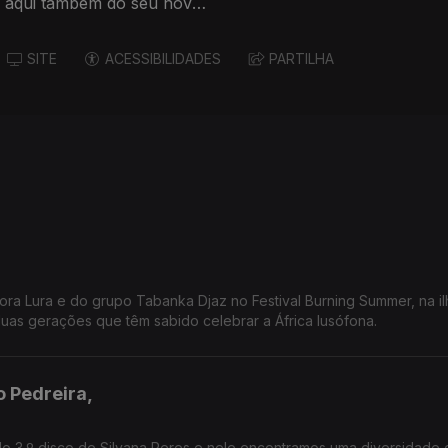
a aqui também do seu novo
SITE
ACESSIBILIDADES
PARTILHA
ra Lura e do grupo Tabanka Djaz no Festival Burning Summer, na i
duas gerações que têm sabido celebrar a África lusófona.
o Pedreira,
o 3.º disco de Silvana Peres e nele encontramos uma diversidade 