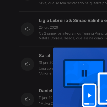
Silva, que se tem destacado na guitarra 
Lígia Lebreiro & Simão Valinho 
25 jun. 2026
Os 2 primeiros integram os Turning Point,
Natália Correia. Geada, que assina como H
Sarah Negra e Vítor Rua,
18 jun. 2026
Uma conversa que parte da intensa estreia 
"Amor e Magia", e onde se desvendam cump
Daniel Pereira Cristo e Luís Port
11 jun. 2026
"Malva Globo" é o nome do terceiro disco 