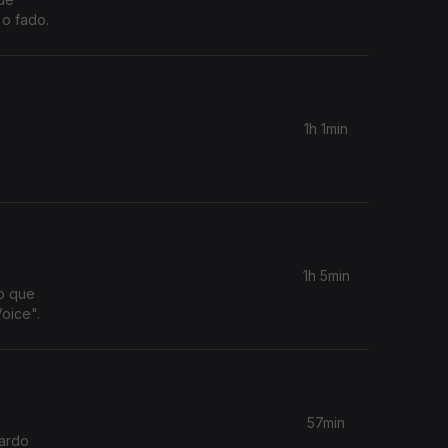
 o fado.
1h 1min
1h 5min
o que
oice".
57min
cardo