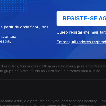
, de quem revisitamos nesta conversa também o percurso a solo.
REGISTE-SE A
 partir de onde ficou, nos
contram no álbum "Alvito 2026", de AP Braga. Para trás ficaram dois 
Quero registar-me mais tar
 de António Faria há capas de Sebastião Antunes e Carlos do Car
avoritos;
ssoal;
Entrar (utilizadores regista
s Barrocas,
s dois outros, fundadores da Kumpania Algazarra, já se encontraram
o grupo de Sintra, “Tudo ao Contrário”, é o motivo para a união.
inossauro Azul", e o percurso de Kyron, com foco nos Beautify Junk
ersa que parte para paisagens sonoras desafiantemente sonhadora