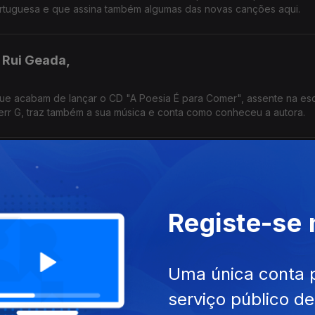
portuguesa e que assina também algumas das novas canções aqui.
e Rui Geada,
 que acabam de lançar o CD "A Poesia É para Comer", assente na esc
err G, traz também a sua música e conta como conheceu a autora.
em disco da actriz Sara Ribeiro, com o nome artístico Sarah Negra 
Registe-se
licidades com o iconoclasta Vítor Rua (fundador de GNR e Telect
ugal,
Uma única conta 
serviço público d
do cordofonista e nele se juntam várias geografias e convidados,