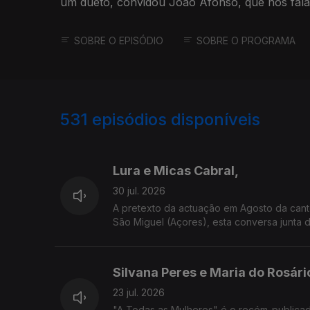
um dueto, convidou João Afonso, que nos fal
disco.
SOBRE O EPISÓDIO
SOBRE O PROGRAMA
531
episódios disponíveis
929972
908306
888790
Lura e Micas Cabral,
30 jul. 2026
A pretexto da actuação em Agosto da canto
São Miguel (Açores), esta conversa junta 
Silvana Peres e Maria do Rosári
23 jul. 2026
"A Todas as Mulheres" é o recém-publicad