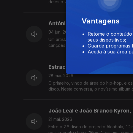
deles o vocalista dos históricos Jafumega
Vantagens
António Faria e AP Braga,
04 jun. 2026
Retome o conteúdo a
Um artista visual e um cantautor que se en
seus dispositivos;
canções com Fausto, enquanto que do lado
Guarde programas f
Aceda à sua área pe
Estraca,Francisco Amorim e Luí
28 mai. 2026
O primeiro, vindo da área do hip-hop, e o
disco. Nesta conversa, o novíssimo álbum d
João Leal e João Branco Kyron,
21 mai. 2026
Entre o 2.º disco do projecto Alcabala, "D
no + recente disco, "Nova", eis uma conv