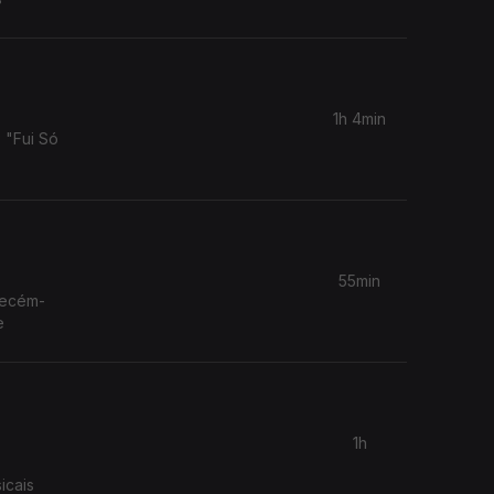
1h 4min
 "Fui Só
55min
recém-
e
1h
icais