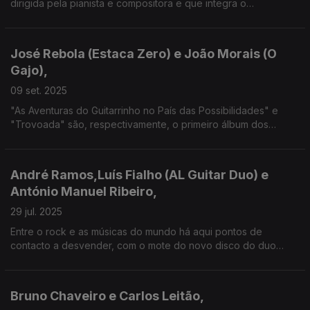
dirigida pela pianista e compositora e que integra o
contrabaixista Bernardo Moreira - líder do Sexteto com o seu
nome e com quem a primeira já se apresentou.
José Rebola (Estaca Zero) e João Morais (O
Gajo),
09 set. 2025
"As Aventuras do Guitarrinho no País das Possibilidades" e
"Trovoada" são, respectivamente, o primeiro álbum dos
Estaca Zero e o novo d'O Gajo. Entre a tradição e a
modernidade, sempre com a subversão no horizonte!
André Ramos,Luís Fialho (AL Guitar Duo) e
António Manuel Ribeiro,
29 jul. 2025
Entre o rock e as músicas do mundo há aqui pontos de
contacto a desvender, com o mote do novo disco do duo
algarvio ("Reencontro") e "O Lugar do Rock", também oa mais
recente álbum da mais longeva banda do nosso rock.
Bruno Chaveiro e Carlos Leitão,