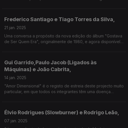
sobre um dos percursos mais ricos da nossa Música. Uma
"Festa da Vida", por muitas "Ruas de Lisboa" e do mundo!
Frederico Santiago e Tiago Torres da Silva,
21 jan. 2025
Uma conversa a propósito da nova edição do álbum "Gostava
de Ser Quem Era", originalmente de 1980, e agora disponível
em CD duplo, com extensas notas e várias faixas inéditas,
como "Rosa de Fogo" ou "Habito o Meu País".
Gui Garrido,Paulo Jacob (Ligados às
Máquinas) e João Cabrita,
14 jan. 2025
"Amor Dimensional" é o registo de estreia deste projecto muito
particular, em que todos os integrantes têm uma doença
neurodegenerativa.
Élvio Rodrigues (Slowburner) e Rodrigo Leão,
07 jan. 2025