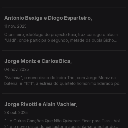
integrou o trio africano que acompanhava "Umbadá", de
Jorge Fernando. Deste ouviremos "A Sós com a Noite"
António Bexiga e Diogo Esparteiro,
11 nov. 2025
O primeiro, ideólogo do projecto Raia, traz consigo o álbum
"Uádi", onde participa o segundo, metade da dupla Bicho
Carpinteiro. Uma conversa onde a tradição é sempre berço
para a inovação.
Jorge Moniz e Carlos Bica,
04 nov. 2025
"Brahma", o novo disco do Indra Trio, com Jorge Moniz na
bateria, e "11:11", a estreia do quarteto homónimo liderado por
Carlos Bica: dois trabalhos para uma conversa que vai do jazz
a várias reflexões sobre a Música.
Jorge Rivotti e Alain Vachier,
28 out. 2025
"... e Outras Canções Que Não Quiseram Ficar para Tias - Vol.
2" é o novo disco do cantautor e aqui junta-se o editor do