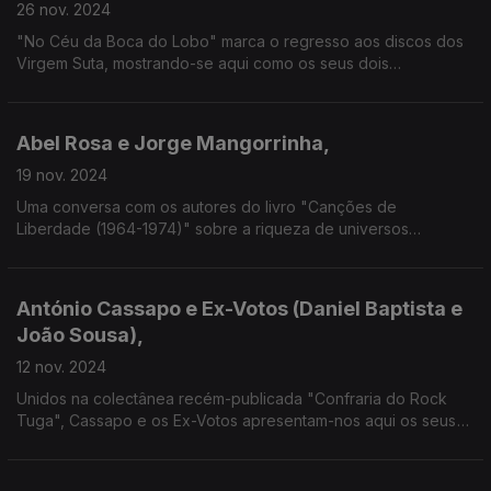
26 nov. 2024
"No Céu da Boca do Lobo" marca o regresso aos discos dos
Virgem Suta, mostrando-se aqui como os seus dois
fundadores estão tão ligados ao universo dos cantautores de
que Godinho é um dos nossos principais baluartes.
Abel Rosa e Jorge Mangorrinha,
19 nov. 2024
Uma conversa com os autores do livro "Canções de
Liberdade (1964-1974)" sobre a riqueza de universos
geográficos que, ao longo destes 10 fervilhantes anos, ousava
contestar os respectivos governos - muitos em ditadura,
alguns em democracia.
António Cassapo e Ex-Votos (Daniel Baptista e
João Sousa),
12 nov. 2024
Unidos na colectânea recém-publicada "Confraria do Rock
Tuga", Cassapo e os Ex-Votos apresentam-nos aqui os seus
novos singles ("Oportunidade" e "Sacaninha"), que antecipam
também novos álbuns prestes a serem editados.