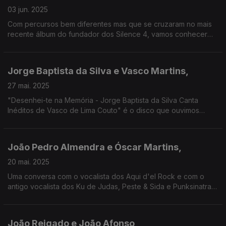
03 jun. 2025
Com percursos bem diferentes mas que se cruzaram no mais
recente álbum do fundador dos Silence 4, vamos conhecer
melhor ambos e também o dIsco de estreia "Everyone's First
Breath", da rapper, e "Paranoia", do cantautor pop.
Jorge Baptista da Silva e Vasco Martins,
27 mai. 2025
"Desenhei-te na Memória - Jorge Baptista da Silva Canta
Inéditos de Vasco de Lima Couto" é o disco que ouvimos
nesta emissão com o cantor e com o sobrinho e afilhado do
poeta de quem celebramos os 100 anos do nascimento.
João Pedro Almendra e Óscar Martins,
20 mai. 2025
Uma conversa com o vocalista dos Aqui d'el Rock e com o
antigo vocalista dos Ku de Judas, Peste & Sida e Punksinatra,
num encontro das duas primeiras gerações Punk em Portugal.
João Reigado e João Afonso,