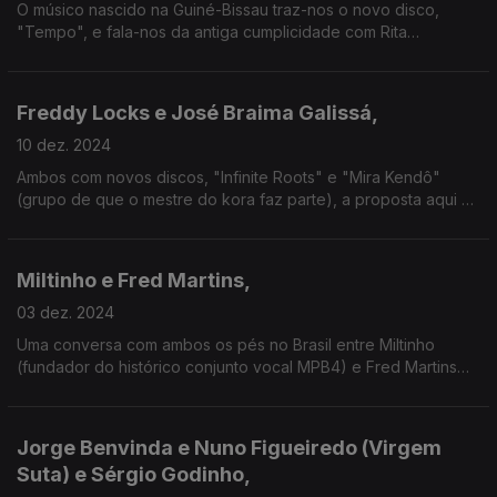
O músico nascido na Guiné-Bissau traz-nos o novo disco,
"Tempo", e fala-nos da antiga cumplicidade com Rita
Redshoes - que tem o projecto Rita e os Usados de Qualidade
prestes a publicar o primeiro álbum.
Freddy Locks e José Braima Galissá,
10 dez. 2024
Ambos com novos discos, "Infinite Roots" e "Mira Kendô"
(grupo de que o mestre do kora faz parte), a proposta aqui é
uma viagem musical com África nos genes e um presente
sempre a apontar para o futuro.
Miltinho e Fred Martins,
03 dez. 2024
Uma conversa com ambos os pés no Brasil entre Miltinho
(fundador do histórico conjunto vocal MPB4) e Fred Martins
(cantautor actualmente radicado entre Portugal e a Galiza) -
mas sempre com Portugal na mira!
Jorge Benvinda e Nuno Figueiredo (Virgem
Suta) e Sérgio Godinho,