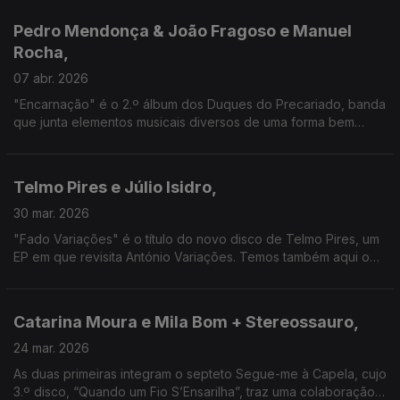
Música e a Poesia são assim os dois eixos aqui.
Pedro Mendonça & João Fragoso e Manuel
Rocha,
07 abr. 2026
"Encarnação" é o 2.º álbum dos Duques do Precariado, banda
que junta elementos musicais diversos de uma forma bem
pessoal. Aqui, estão ao lado do histórico violinista da Brigada
Victor Jara, uma das suas referências.
Telmo Pires e Júlio Isidro,
30 mar. 2026
"Fado Variações" é o título do novo disco de Telmo Pires, um
EP em que revisita António Variações. Temos também aqui o
testemunho de um dos apresentadores mais populares e co-
responsável pelo lançamento do cantor.
Catarina Moura e Mila Bom + Stereossauro,
24 mar. 2026
As duas primeiras integram o septeto Segue-me à Capela, cujo
3.º disco, “Quando um Fio S’Ensarilha”, traz uma colaboração