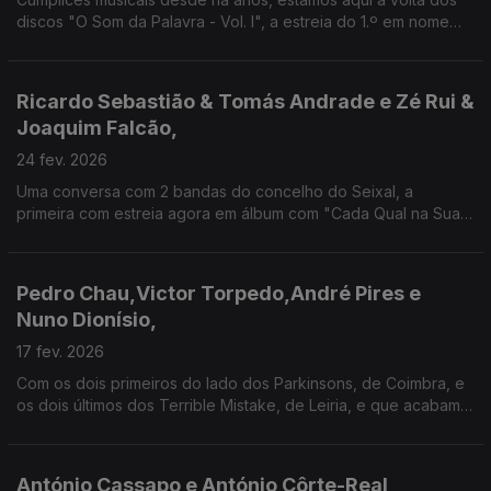
discos "O Som da Palavra - Vol. I", a estreia do 1.º em nome
próprio, e "Tordo com Banda Sinfónica Portuguesa", o mais
recente do autor de "Cavalo à Solta".
Ricardo Sebastião & Tomás Andrade e Zé Rui &
Joaquim Falcão,
24 fev. 2026
Uma conversa com 2 bandas do concelho do Seixal, a
primeira com estreia agora em álbum com "Cada Qual na Sua
Mente" e a segunda com mais de 30 anos de percurso e que
traz o mais recente disco, "Uma Maravilhosa Supernova"
Pedro Chau,Victor Torpedo,André Pires e
Nuno Dionísio,
17 fev. 2026
Com os dois primeiros do lado dos Parkinsons, de Coimbra, e
os dois últimos dos Terrible Mistake, de Leiria, e que acabam
de se estrear em LP com “I Have an Atomic Bomb Inside Me”,
esta é uma conversa cheia de energia rock!
António Cassapo e António Côrte-Real,