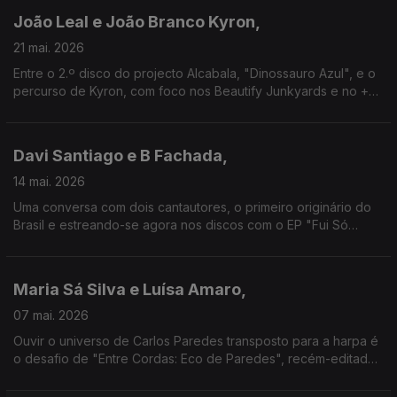
João Leal e João Branco Kyron,
21 mai. 2026
Entre o 2.º disco do projecto Alcabala, "Dinossauro Azul", e o
percurso de Kyron, com foco nos Beautify Junkyards e no +
recente disco, "Nova", eis uma conversa que parte para
paisagens sonoras desafiantemente sonhadoras
Davi Santiago e B Fachada,
14 mai. 2026
Uma conversa com dois cantautores, o primeiro originário do
Brasil e estreando-se agora nos discos com o EP "Fui Só
Amor", e o segundo uma das referências nessa área entre nós
neste séc. XXI.
Maria Sá Silva e Luísa Amaro,
07 mai. 2026
Ouvir o universo de Carlos Paredes transposto para a harpa é
o desafio de "Entre Cordas: Eco de Paredes", recém-editado
em LP, e que aqui nos permite ter também o testemunho da
guitarrista Luísa Amaro, cúmplice do mestre