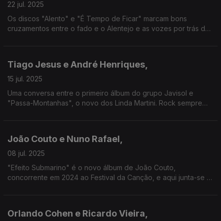
22 jul. 2025
Os discos "Alento" e "É Tempo de Ficar" marcam bons
cruzamentos entre o fado e o Alentejo e as vozes por trás dos
mesmos são as convidadas nesta emissão.
Tiago Jesus e André Henriques,
15 jul. 2025
Uma conversa entre o primeiro álbum do grupo Javisol e
"Passa-Montanhas", o novo dos Linda Martini. Rock sempre
com sangue na guelra e fado à mistura.
João Couto e Nuno Rafael,
08 jul. 2025
"Efeito Submarino" é o novo álbum de João Couto,
concorrente em 2024 ao Festival da Canção, e aqui junta-se o
músico e produtor Nuno Rafael, com percurso desde os anos
90 com Despe & Siga, Sérgio Godinho ou os Humanos.
Orlando Cohen e Ricardo Vieira,