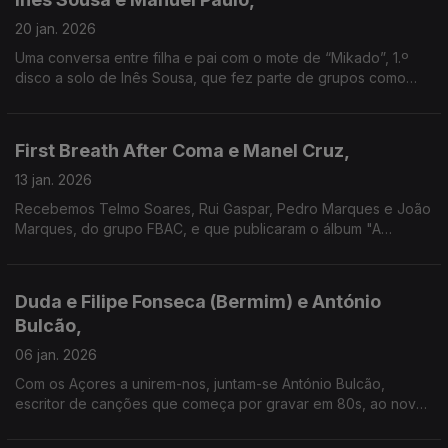
20 jan. 2026
Uma conversa entre filha e pai com o mote de “Mikado”, 1.º
disco a solo de Inês Sousa, que fez parte de grupos como
Julie & the Carjackers. Do fundador da Ala dos Namorados
vamos viajar também à banda sonora de "Claxon".
First Breath After Coma e Manel Cruz,
13 jan. 2026
Recebemos Telmo Soares, Rui Gaspar, Pedro Marques e João
Marques, do grupo FBAC, e que publicaram o álbum "A
Residência", com Salvador Sobral. Junta-se na conversa
Manel Cruz, fundador dos Ornatos Violeta e dos Pluto.
Duda e Filipe Fonseca (Bermim) e António
Bulcão,
06 jan. 2026
Com os Açores a unirem-nos, juntam-se António Bulcão,
escritor de canções que começa por gravar em 80s, ao novo
projecto de Filipe Fonseca, também com a voz de Duda, e que
agora vê a edição do álbum de estreia homónimo.