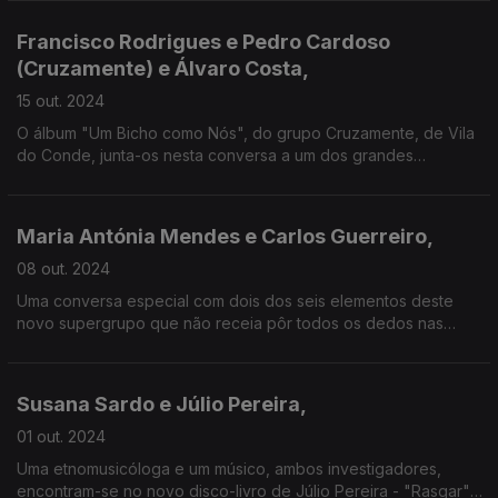
Francisco Rodrigues e Pedro Cardoso
(Cruzamente) e Álvaro Costa,
15 out. 2024
O álbum "Um Bicho como Nós", do grupo Cruzamente, de Vila
do Conde, junta-os nesta conversa a um dos grandes
divulgadores de música das últimas quatro décadas e também
seu conterrâneo.
Maria Antónia Mendes e Carlos Guerreiro,
08 out. 2024
Uma conversa especial com dois dos seis elementos deste
novo supergrupo que não receia pôr todos os dedos nas
feridas do quotidiano - e que nos põe a dançar um
"Corridinho Português"!
Susana Sardo e Júlio Pereira,
01 out. 2024
Uma etnomusicóloga e um músico, ambos investigadores,
encontram-se no novo disco-livro de Júlio Pereira - "Rasgar",