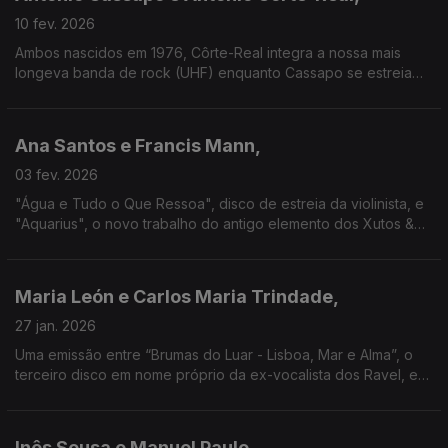
10 fev. 2026
Ambos nascidos em 1976, Côrte-Real integra a nossa mais
longeva banda de rock (UHF) enquanto Cassapo se estreia
em disco em 2001. Chega agora o álbum "7", nos 25 anos a
solo, aguardando-se novo disco de Cörte-Real.
Ana Santos e Francis Mann,
03 fev. 2026
"Água e Tudo o Que Ressoa", disco de estreia da violinista, e
"Aquarius", o novo trabalho do antigo elemento dos Xutos &
Pontapés e Ravel, são duas viagens musicais a paisagens que
unem Portugal a outras geografias.
Maria León e Carlos Maria Trindade,
27 jan. 2026
Uma emissão entre “Brumas do Luar - Lisboa, Mar e Alma”, o
terceiro disco em nome próprio da ex-vocalista dos Ravel, e
“Tédio”, álbum que o ex-Heróis do Mar e ex-Madredeus
gravou em 1982 e que só agora foi publicado.
Inês Sousa e Manuel Paulo,