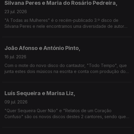
Silvana Peres e Maria do Rosário Pedreira,
23 jul. 2026
"A Todas as Mulheres" é o recém-publicado 3.º disco de
Silvana Peres e nele encontramos uma diversidade de autoras
e vozes. "Tempo Novo" é o texto de Maria do Rosário
Pedreira, que também nos fala da relação com o fado.
João Afonso e António Pinto,
16 jul. 2026
Com o mote do novo disco do cantautor, "Todo Tempo", que
junta estes dois músicos na escrita e conta com produção do
guitarrista, esta é uma conversa que cruza referências
literárias e musicais.
Luís Sequeira e Marisa Liz,
09 jul. 2026
"Quer Sequeira Quer Não" e "Relatos de um Coração
Confuso" são os novos discos destes 2 cantores, sendo que
Marisa Liz tem um percurso que começou muito jovem e que
se cruzou com Luís Sequeira no concurso "The Voice".