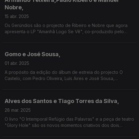
Nobre,
15 abr. 2025
Os Gerúndios são o projecto de Ribeiro e Nobre que agora
apresenta o LP "Amanhã Logo Se Vê", co-produzido pelo
fundador dos Balla e que traz aqui nova aventura, Disreality.
Do Alentejo à pop electrónica, sem fronteiras!
Gomo e José Sousa,
01 abr. 2025
A propósito da edição do álbum de estreia do projecto O
Castelo, com Pedro Oliveira, Luís Aires e José Sousa,
recebemos este último e também Gomo, convidado no disco e
que nos traz "Gotta Do It Now", o seu novo single.
Alves dos Santos e Tiago Torres da Silva,
28 mar. 2025
O livro "O Intemporal Refúgio das Palavras" e a peça de teatro
"Glory Hole" são os novos momentos criativos dos dois
convidados, mas vamos também conhecer os discos "A
Tempestade e a Calma" e "Mapa".