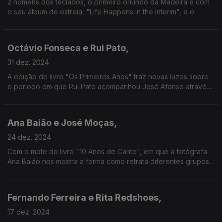
2 homens dos teclados, o primeiro oriundo da Madeira e com
o seu álbum de estreia, "Life Happens in the Interim", e o
segundo que, quer em grupo quer a solo, tem sabido celebrar
musicalmente "A Estranha Beleza da Vida".
Octávio Fonseca e Rui Pato,
31 dez. 2024
A edição do livro "Os Primeiros Anos" traz novas luzes sobre
o período em que Rui Pato acompanhou José Afonso através
das cartas do cantautor para Albano Rocha Pato, pai do
guitarrista e quase agente musical de Zeca.
Ana Baião e José Moças,
24 dez. 2024
Com o mote do livro "10 Anos de Cante", em que a fotógrafa
Ana Baião nos mostra a forma como retrata diferentes grupos
de cante alentejano, juntamo-la aqui ao seu editor, José
Moças, da Tradisom.
Fernando Ferreira e Rita Redshoes,
17 dez. 2024