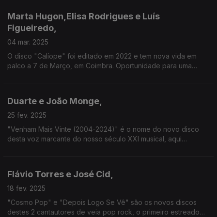
1960 pelo Grupo de Música Antiga de Lisboa.
Marta Hugon,Elisa Rodrigues e Luís
Figueiredo,
04 mar. 2025
O disco "Calíope" foi editado em 2022 e tem nova vida em
palco a 7 de Março, em Coimbra. Oportunidade para uma
conversa com Marta Hugon (autora do projecto), Luís
Figueiredo (arranjador) e Elisa Rodrigues (participante).
Duarte e João Monge,
25 fev. 2025
"Venham Mais Vinte (2004-2024)" é o nome do novo disco
desta voz marcante do nosso século XXI musical, aqui
acompanhado por um dos maiores letristas que os anos 80
revelaram. Verdade, fado, cante e muito mais!
Flávio Torres e José Cid,
18 fev. 2025
"Cosmo Pop" e "Depois Logo Se Vê" são os novos discos
destes 2 cantautores de veia pop rock, o primeiro estreado