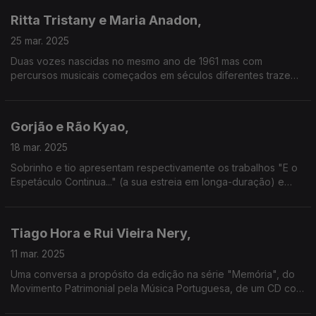
Ritta Tristany e Maria Anadon,
25 mar. 2025
Duas vozes nascidas no mesmo ano de 1961 mas com
percursos musicais começados em séculos diferentes trazem-
nos respectivamente os novos álbuns "Liberdade" e o disco
de estreia do novo projecto Strange Fruit.
Gorjão e Rão Kyao,
18 mar. 2025
Sobrinho e tio apresentam respectivamente os trabalhos "E o
Espetáculo Continua..." (a sua estreia em longa-duração) e
"Fado Bambu - No Som da Palavra", o mais recente deste
músico que se estreou em nome próprio em 1976 com
"Malpertuis".
Tiago Hora e Rui Vieira Nery,
11 mar. 2025
Uma conversa a propósito da edição na série "Memória", do
Movimento Patrimonial pela Música Portuguesa, de um CD com
gravações do Arquivo da Rádio Pública feitas na década de