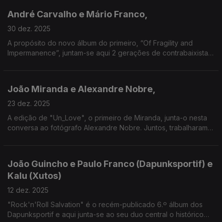
André Carvalho e Mário Franco,
30 dez. 2025
A propósito do novo álbum do primeiro, “Of Fragility and
Impermanence”, juntam-se aqui 2 gerações de contrabaixistas,
com a particularidade de Franco ser também bailarino principal
da Companhia Nacional de Bailado.
João Miranda e Alexandre Nobre,
23 dez. 2025
A edição de "Un_Love", o primeiro de Miranda, junta-o nesta
conversa ao fotógrafo Alexandre Nobre. Juntos, trabalharam
na estrada ao lado de um dos grupos mais transgressores
deste século: A Naifa.
João Guincho e Paulo Franco (Dapunksportif) e
Kalu (Xutos)
12 dez. 2025
"Rock'n'Roll Salvation" é o recém-publicado 6.º álbum dos
Dapunksportif e aqui junta-se ao seu duo central o histórico