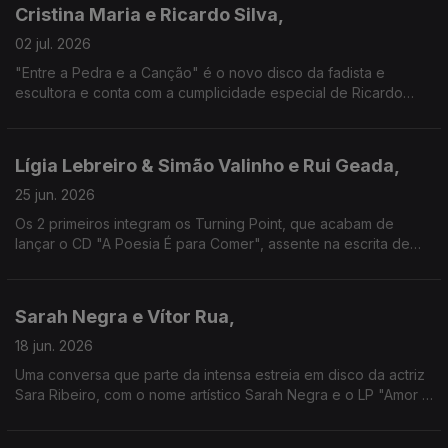
Cristina Maria e Ricardo Silva,
02 jul. 2026
"Entre a Pedra e a Canção" é o novo disco da fadista e
escultora e conta com a cumplicidade especial de Ricardo
Silva, que se tem destacado na guitarra portuguesa e que
assina também algumas das novas canções aqui.
Lígia Lebreiro & Simão Valinho e Rui Geada,
25 jun. 2026
Os 2 primeiros integram os Turning Point, que acabam de
lançar o CD "A Poesia É para Comer", assente na escrita de
Natália Correia. Geada, que assina como Herr G, traz também a
sua música e conta como conheceu a autora.
Sarah Negra e Vítor Rua,
18 jun. 2026
Uma conversa que parte da intensa estreia em disco da actriz
Sara Ribeiro, com o nome artístico Sarah Negra e o LP "Amor e
Magia", e onde se desvendam cumplicidades com o
iconoclasta Vítor Rua (fundador de GNR e Telectu)