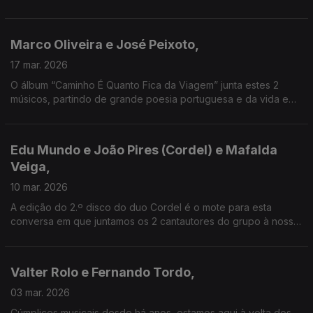
com Stereossauro - de quem visitaremos "Tristana II", o novo
álbum deste campeão mundial de DJ.
Marco Oliveira e José Peixoto,
17 mar. 2026
O álbum “Caminho É Quanto Fica da Viagem” junta estes 2
músicos, partindo de grande poesia portuguesa e da vida e
obra do fadista António dos Santos. Lugar também para o
inédito "Fado das Nuvens", de José Mário Branco.
Edu Mundo e João Pires (Cordel) e Mafalda
Veiga,
10 mar. 2026
A edição do 2.º disco do duo Cordel é o mote para esta
conversa em que juntamos os 2 cantautores do grupo à nossa
cantautora com um percurso + longo - e que nos traz a nova
canção "O Inverno Não Dura Tanto Quanto Parece"
Valter Rolo e Fernando Tordo,
03 mar. 2026
Cúmplices musicais desde há anos, estamos aqui à volta dos