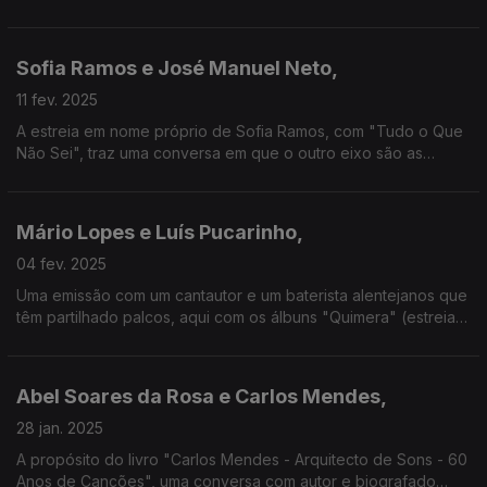
neste século e o segundo um dos mais importantes de sempre
da nossa música. Juntos, cantam "Grito".
Sofia Ramos e José Manuel Neto,
11 fev. 2025
A estreia em nome próprio de Sofia Ramos, com "Tudo o Que
Não Sei", traz uma conversa em que o outro eixo são as
cordas da guitarra de José Manuel Neto, que em 2016
inaugurou a Museu do Fado Discos com "Tons de Lisboa".
Mário Lopes e Luís Pucarinho,
04 fev. 2025
Uma emissão com um cantautor e um baterista alentejanos que
têm partilhado palcos, aqui com os álbuns "Quimera" (estreia a
solo do primeiro) e "Só as Perguntas Abrem Portas" (o quarto
já de Pucarinho).
Abel Soares da Rosa e Carlos Mendes,
28 jan. 2025
A propósito do livro "Carlos Mendes - Arquitecto de Sons - 60
Anos de Canções", uma conversa com autor e biografado