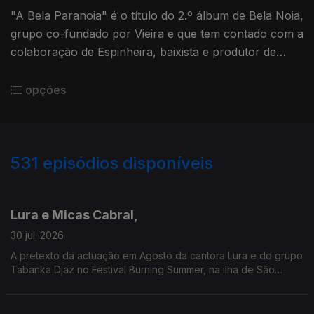
"A Bela Paranoia" é o título do 2.º álbum de Bela Noia,
grupo co-fundado por Vieira e que tem contado com a
colaboração de Espinheira, baixista e produtor de
Blind Zero. Aqui vamos conhecer melhor as suas
visões musicais
opções
531
episódios disponíveis
929972
908306
888790
863576
840646
822914
802390
776805
Lura e Micas Cabral,
30 jul. 2026
A pretexto da actuação em Agosto da cantora Lura e do grupo
Tabanka Djaz no Festival Burning Summer, na ilha de São
Miguel (Açores), esta conversa junta duas gerações que têm
sabido celebrar a África lusófona.