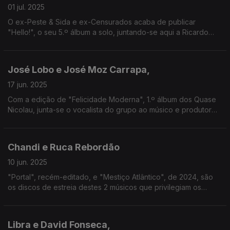
01 jul. 2025
O ex-Peste & Sida e ex-Censurados acaba de publicar
"Hello!", o seu 5.º álbum a solo, juntando-se aqui a Ricardo
Vieira, que integra a Banda Magnética e que faz também parte
do grupo punk Decreto 77.
José Lobo e José Moz Carrapa,
17 jun. 2025
Com a edição de "Felicidade Moderna", 1.º álbum dos Quase
Nicolau, junta-se o vocalista do grupo ao músico e produtor
que trabalhou com eles no início, com escala na Salada de
Frutas e no álbum a solo "Por um Fio".
Chandi e Ruca Rebordão
10 jun. 2025
"Portal", recém-editado, e "Mestiço Atlântico", de 2024, são
os discos de estreia destes 2 músicos que privilegiam os
cruzamentos musicais, sendo que no caso do percussionista
chega após um percurso longo e transversal.
Libra e David Fonseca,