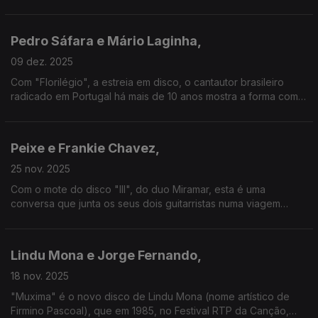
baterista dos Xutos & Pontapés, de quem recordamos também
o único álbum a solo, "Comunicação" (2013).
Pedro Sáfara e Mário Laginha,
09 dez. 2025
Com "Florilégio", a estreia em disco, o cantautor brasileiro
radicado em Portugal há mais de 10 anos mostra a forma como
o panorama português o tem marcado. De Laginha, anuncia-se
novo álbum de piano solo para 2026.
Peixe e Frankie Chavez,
25 nov. 2025
Com o mote do disco "III", do duo Miramar, esta é uma
conversa que junta os seus dois guitarristas numa viagem
entre os seus percursos a solo e este terceiro álbum recém-
editado.
Lindu Mona e Jorge Fernando,
18 nov. 2025
"Muxima" é o novo disco de Lindu Mona (nome artístico de
Firmino Pascoal), que em 1985, no Festival RTP da Canção,