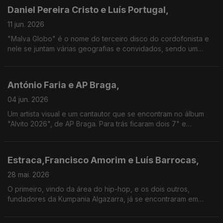
Daniel Pereira Cristo e Luís Portugal,
11 jun. 2026
"Malva Globo" é o nome do terceiro disco do cordofonista e
nele se juntam várias geografias e convidados, sendo um
deles o vocalista dos históricos Jafumega, de quem
revisitamos nesta conversa também o percurso a solo.
António Faria e AP Braga,
04 jun. 2026
Um artista visual e um cantautor que se encontram no álbum
"Alvito 2026", de AP Braga. Para trás ficaram dois 7" e
canções com Fausto, enquanto que do lado de António Faria
há capas de Sebastião Antunes e Carlos do Carmo.
Estraca,Francisco Amorim e Luís Barrocas,
28 mai. 2026
O primeiro, vindo da área do hip-hop, e os dois outros,
fundadores da Kumpania Algazarra, já se encontraram em
disco. Nesta conversa, o novíssimo álbum do grupo de Sintra,
“Tudo ao Contrário”, é o motivo para a união.