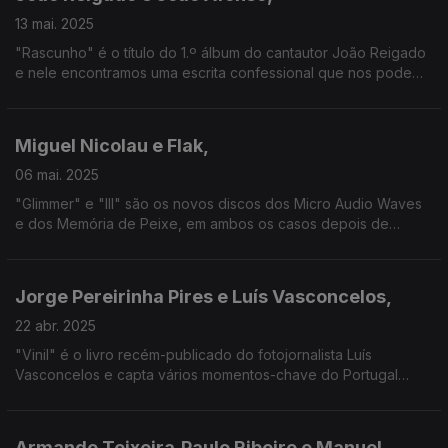
13 mai. 2025
"Rascunho" é o título do 1.º álbum do cantautor João Reigado
e nele encontramos uma escrita confessional que nos pode
surpreender. Para um dueto, convidou João Afonso, que nos
fala aqui também do seu novo disco.
Miguel Nicolau e Flak,
06 mai. 2025
"Glimmer" e "III" são os novos discos dos Micro Audio Waves
e dos Memória de Peixe, em ambos os casos depois de
alguns anos de hiato.
Jorge Pereirinha Pires e Luís Vasconcelos,
22 abr. 2025
"Vinil" é o livro recém-publicado do fotojornalista Luís
Vasconcelos e capta vários momentos-chave do Portugal
musical dos anos 70 a 90. Junta-se aqui o jornalista Jorge
Pereirinha Pires, autor do texto final do livro.
Armando Teixeira,Paulo Ribeiro e Manuel