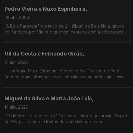
Pedro Vieira e Nuxo Espinheira,
28 abr. 2026
"A Bela Paranoia" é o título do 2.º álbum de Bela Noia, grupo
co-fundado por Vieira e que tem contado com a colaboração
de Espinheira, baixista e produtor de Blind Zero. Aqui vamos
conhecer melhor as suas visões musicais
Gil da Costa e Fernando Girão,
21 abr. 2026
"Uma Noite Muito Estranha" é o nome do 1.º disco de Puto
Bacoco, com letras por vezes cáusticas e soluções musicais
inesperadas. Do outro lado, está Girão com 4 novos discos e
que tem feito da surpresa uma arte de vida.
Miguel da Silva e Maria João Luís,
14 abr. 2026
"Os Melros" é o nome do 1.º disco a solo do guitarrista Miguel
da Silva, assente em textos de João Monge e com
convidados como a actriz e declamadora Maria João Luís. A