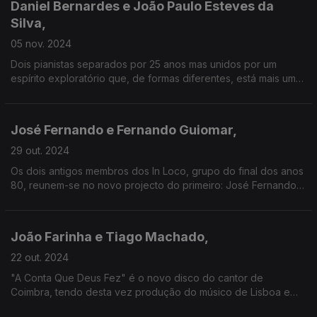
Daniel Bernardes e João Paulo Esteves da
Silva,
05 nov. 2024
Dois pianistas separados por 25 anos mas unidos por um
espírito exploratório que, de formas diferentes, está mais uma
vez bem patente nos seus novos discos: "City of Glass", de
Daniel Bernardes, que parte de leituras de Paul Auster, e
"Farnel - 15 Canções Portuguesas", de João Paulo Esteves da
José Fernando e Fernando Guiomar,
Silva, que recria a nossa riquíssima música tradicional.
29 out. 2024
Os dois antigos membros dos In Loco, grupo do final dos anos
80, reunem-se no novo projecto do primeiro: José Fernando e
os Quadros de Miguel Ângelo.
João Farinha e Tiago Machado,
22 out. 2024
"A Conta Que Deus Fez" é o novo disco do cantor de
Coimbra, tendo desta vez produção do músico de Lisboa e
que é também autor da faixa-título.