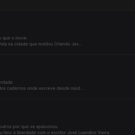
xposição.
 o que o move.
xe e a vida na cidade que moldou Orlando Jesus.
cinema.
erdade.
 dos cadernos onde escreve desde miúda.
il", o seu último filme.
outros por que se apaixonou.
 hino à liberdade com o escritor José Luandino Vieira.