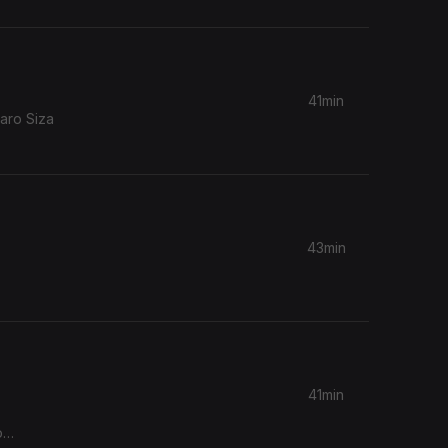
41min
varo Siza
43min
41min