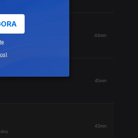
GORA
44min
de
dos)
45min
43min
 dos