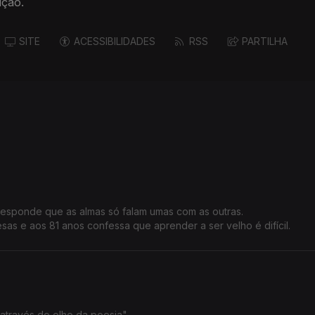
ição.
SITE
ACESSIBILIDADES
RSS
PARTILHA
responde que as almas só falam umas com as outras.
as e aos 81 anos confessa que aprender a ser velho é difícil.
avessia pelo "horror através do olho da poesia".