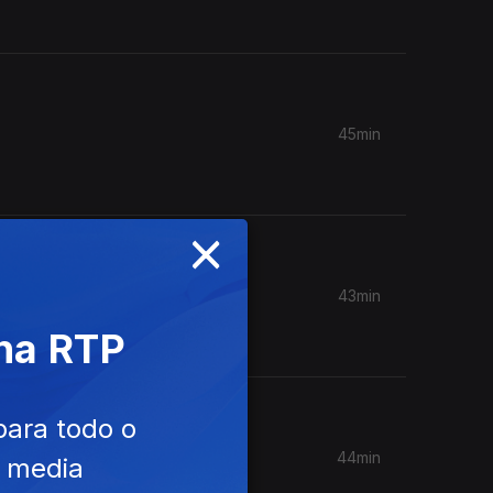
45min
×
43min
com o
 na RTP
para todo o
44min
e media