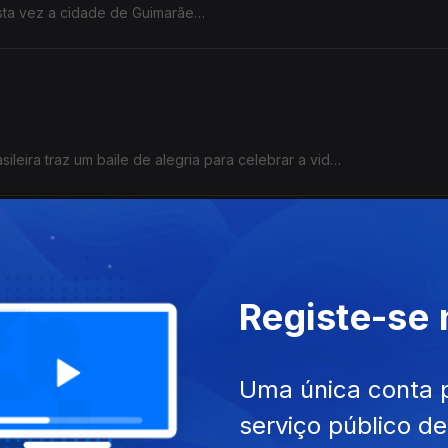
sta vez a cidade de Guimarães.
para transformar
ileira traz um baile de alegria para celebrar a vida.
 Miguel Torga desde a sua criação, nasceu em Vila Real e partilha 
Registe-se
ora a entrar no Reino Maravilhoso.
Uma única conta 
serviço público d
 letras desenhadas à voz de cada um.