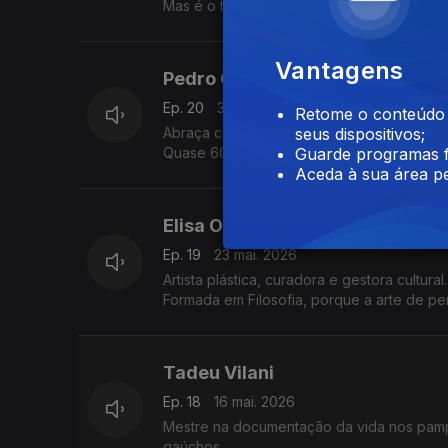
Mas é o teatro, a sua casa mãe, que mata a
Vem para anunciar " A Imitação dos Pássar
Vantagens
Pedro Caldeira Cabral
Ep. 20
30 mai. 2026
Retome o conteúdo a
Abraça com palavras a cítara portuguesa.
seus dispositivos;
Guarde programas f
Este é o seu fado, numa viagem que percor
Aceda à sua área pe
Elisa Ochoa
Ep. 19
23 mai. 2026
Artista plástica, curadora e gestora cultural.
Formada em Filosofia, porque a arte de pe
" Ar, água, terra e fogo" é a sua mais rec
Tadeu Vilani
Ep. 18
16 mai. 2026
Mestre na documentação da vida nos pampas
gaúchos.