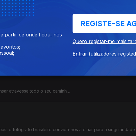
 sede do criador .
os", e para continuar a voar, escrevendo.
REGISTE-SE A
 partir de onde ficou, nos
Quero registar-me mais tar
Quase 60 anos dedicados à carpintaria deste ofício que é a descoberta do som.
avoritos;
re vários séculos.
ssoal;
Entrar (utilizadores regista
nsar atravessa todo o seu caminho.
ente exposição.
, o fotógrafo brasileiro convida-nos a olhar para a singularidade