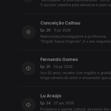
O escritor caminha pela denúncia e pelo rid
Conceição Calhau
Ep. 26
11 jul. 2026
Nutricionista,investigadora e professora.
"Engolir Sapos Engorda". é o seu segundo l
Um mundo que nos leva das emoções à m
Fernando Gomes
Ep. 25
04 jul. 2026
Aos 82 anos, recebe com orgulho e grati
longa carreira do actor e encenador que 
Lu Araújo
Ep. 24
27 jun. 2026
Produtora e agente cultural, devemos-lhe 