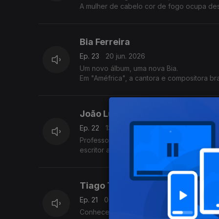
A mulher de cabelo cor de fogo ocupa de
Uma nova etapa, a mesma energia e sede 
Bia Ferreira
Ep. 23
20 jun. 2026
Um novo álbum, uma nova Bia.
Em "Améfrica", a cantora e compositora bras
O seu melhor acto de desobediência civil.
João Luís Sequeira
Ep. 22
13 jun. 2026
Professor de Filosofia e diretor do Espaço
escritor as mesmas raízes. Convida-nos ag
Tiago Torres da Silva
Ep. 21
06 jun. 2026
Conhecemo-lo do fado e das canções, das