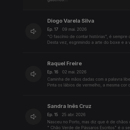
Traz a Portugal "Tentos de Luz ", livro e e
Diogo Varela Silva
Ep. 17
09 mai. 2026
"O fascínio de contar histórias", é sempre
Desta vez, esgrimindo a arte do bo
" Soco a Soco" está a chegar às salas de 
Raquel Freire
Ep. 16
02 mai. 2026
Caminha de mãos dadas com a palavra lib
Pinta os lábios de vermelho, a mesma cor
A luta continua, agora com " Mulheres de Abr
Sandra Inês Cruz
Ep. 15
25 abr. 2026
Nasceu no Porto, mas diz que é de chãos 
" Chão Verde de Pássaros Escritos" é o seu