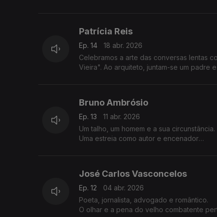
Patrícia Reis
Ep. 14
18 abr. 2026
Celebramos a arte das conversas lentas com
Vieira". Ao arquiteto, juntam-se um padre e
Bruno Ambrósio
Ep. 13
11 abr. 2026
Um talho, um homem e a sua circunstância.
Uma estreia como autor e encenador
"APSL, ldª", é a história da sua história, o
José Carlos Vasconcelos
Ep. 12
04 abr. 2026
Poeta, jornalista, advogado e romântico.
O olhar e a pena do velho combatente pertinaz em "Os Sete Sentidos e Outros Lugares", o livro q