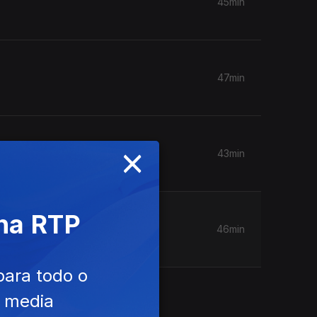
45min
47min
×
43min
 na RTP
46min
para todo o
 a
e media
s e