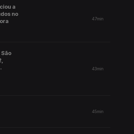
ciou a
udos no
47min
dora
e São
2,
.
43min
45min