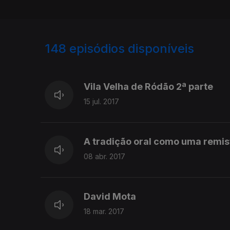
148
episódios disponíveis
268283
254470
239988
Vila Velha de Ródão 2ª parte
15 jul. 2017
A tradição oral como uma remi
08 abr. 2017
David Mota
18 mar. 2017