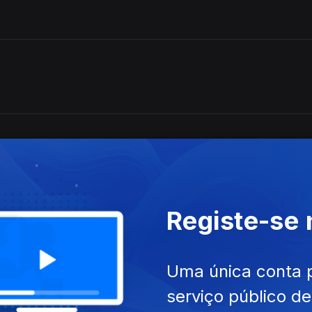
Registe-se
 Gaiteiros de Coimbra
Uma única conta 
na cidade de Minsk (Bielorrússia), onde concluiu
serviço público d
 Participou em aulas abertas, seminários, workshop