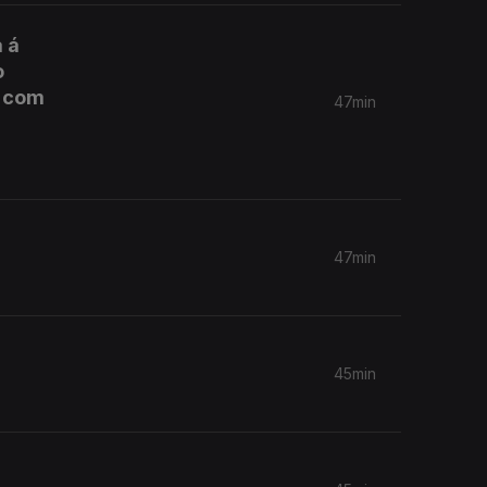
 á
o
r com
47min
47min
45min