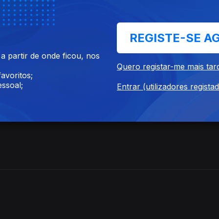
ia, França, Suécia e Portugal. Compõe e integra qua
REGISTE-SE A
 partir de onde ficou, nos
 Raro foi criado numa saudável dicotomia entre ca
Quero registar-me mais tar
rrista desde cedo mostrou interesse pelas história
avoritos;
inarem arranjavam o que fosse preciso para explic
ssoal;
Entrar (utilizadores regista