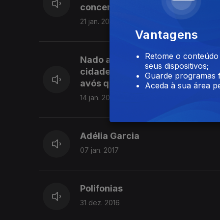
concertos na Bielorrússia, Rúss
21 jan. 2017
Vantagens
Retome o conteúdo a
Nado a 2 de Junho de 1995, Gil
seus dispositivos;
cidade. Fianense convicto e bai
Guarde programas f
avós que para além de lhas ens
Aceda à sua área pe
14 jan. 2017
Adélia Garcia
07 jan. 2017
Polifonias
31 dez. 2016