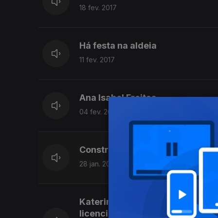
18 fev. 2017
Há festa na aldeia
11 fev. 2017
Ana Isabel Freitas
04 fev. 2017
Construtores de Instrumentos e
28 jan. 2017
Katerina L%u2019dokova nasceu 
licenciatura em piano clássico.