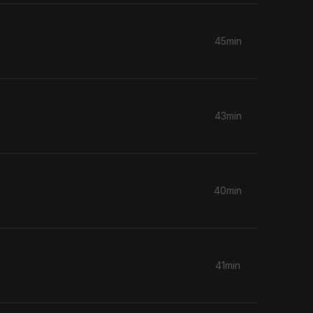
45min
43min
40min
41min